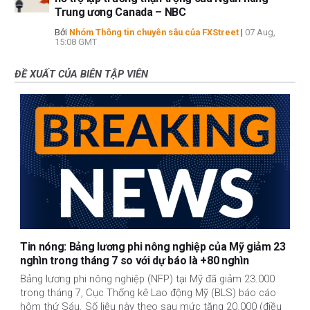
Trung ương Canada – NBC
Bởi
Nhóm Thông tin chuyên sâu của FXStreet
|
07 Aug,
15:08 GMT
ĐỀ XUẤT CỦA BIÊN TẬP VIÊN
Tin nóng: Bảng lương phi nông nghiệp của Mỹ giảm 23
nghìn trong tháng 7 so với dự báo là +80 nghìn
Bảng lương phi nông nghiệp (NFP) tại Mỹ đã giảm 23.000
trong tháng 7, Cục Thống kê Lao động Mỹ (BLS) báo cáo
hôm thứ Sáu. Số liệu này theo sau mức tăng 20.000 (điều