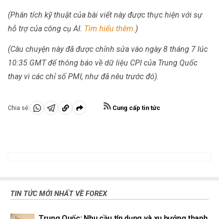
(Phân tích kỹ thuật của bài viết này được thực hiện với sự
hỗ trợ của công cụ AI.
Tìm hiểu thêm.
)
(Câu chuyện này đã được chỉnh sửa vào ngày 8 tháng 7 lúc
10:35 GMT để thông báo về dữ liệu CPI của Trung Quốc
thay vì các chỉ số PMI, như đã nêu trước đó).
Cung cấp tin tức
Chia sẻ:
Chia
Chia
Sao
sẻ
sẻ
chép
vào
vào
vào
WhatsApp
Telegram
khay
nhớ
tạm
TIN TỨC MỚI NHẤT VỀ FOREX
Trung Quốc: Nhu cầu tín dụng và xu hướng thanh