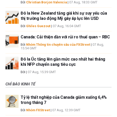
Bởi
Christian Borjon Valencia
|
07 Aug, 18:33 GMT
Đô la New Zealand tăng giá khi sự suy yếu của
thị trường lao động Mỹ gây áp lực lên USD
Bởi
Ghiles Guezout
|
07 Aug, 16:04 GMT
Canada: Cải thiện dần với rủi ro thuế quan – RBC
Bởi
Nhóm Thông tin chuyên sâu của FXStreet
|
07 Aug,
15:54 GMT
Đô la Úc tăng lên gần mức cao nhất hai tháng
khi NFP chuyển sang tiêu cực
Bởi
|
07 Aug, 15:39 GMT
CHỈ BÁO KINH TẾ
Tỷ lệ thất nghiệp của Canada giảm xuống 6,4%
trong tháng 7
Bởi
Nhóm FXStreet
|
07 Aug, 12:39 GMT