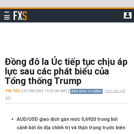
Bỏ
qua
FXStreet
MENU
để
Hiển
thị
đi
điều
hướng
đến
nội
dung
chính
Đồng đô la Úc tiếp tục chịu áp
lực sau các phát biểu của
Tổng thống Trump
TIN TỨC
|
07/08/2026 15:05:58 GMT
|
Xem bài viết
BẢN DỊCH TỰ ĐỘNG
gốc
AUD/USD giao dịch gần mức 0,6920 trong bối
cảnh bất ổn địa chính trị và thận trọng trước biên