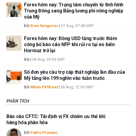
Forex hôm nay: Trọng tâm chuyển từ tình hình
Trung Đông sang Bảng lương phi nông nghiệp
của Mỹ
Bởi
Eren Sengezer
|
07 Aug, 07:48 GMT
Forex hôm nay: Đồng USD tăng trước thềm
công bố báo cáo NFP khi rủi ro tại eo biển
Hormuz trở lại
Bởi
|
06 Aug, 20:54 GMT
Số đơn yêu cầu trợ cấp thất nghiệp lần đầu của
Mỹ tăng lên 199 nghìn vào tuần trước
Bởi
Nhóm FXStreet
|
06 Aug, 12:36 GMT
PHÂN TÍCH
Báo cáo CFTC: Tái định vị FX chiếm ưu thế khi
hàng hóa phân hóa
Bởi
Pablo Piovano