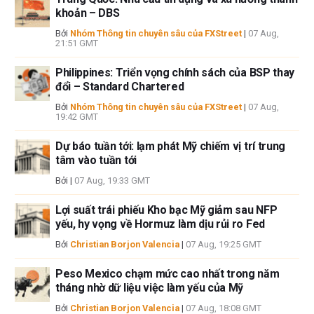
khoản – DBS
Bởi
Nhóm Thông tin chuyên sâu của FXStreet
|
07 Aug,
21:51 GMT
Philippines: Triển vọng chính sách của BSP thay
đổi – Standard Chartered
Bởi
Nhóm Thông tin chuyên sâu của FXStreet
|
07 Aug,
19:42 GMT
Dự báo tuần tới: lạm phát Mỹ chiếm vị trí trung
tâm vào tuần tới
Bởi
|
07 Aug, 19:33 GMT
Lợi suất trái phiếu Kho bạc Mỹ giảm sau NFP
yếu, hy vọng về Hormuz làm dịu rủi ro Fed
Bởi
Christian Borjon Valencia
|
07 Aug, 19:25 GMT
Peso Mexico chạm mức cao nhất trong năm
tháng nhờ dữ liệu việc làm yếu của Mỹ
Bởi
Christian Borjon Valencia
|
07 Aug, 18:08 GMT