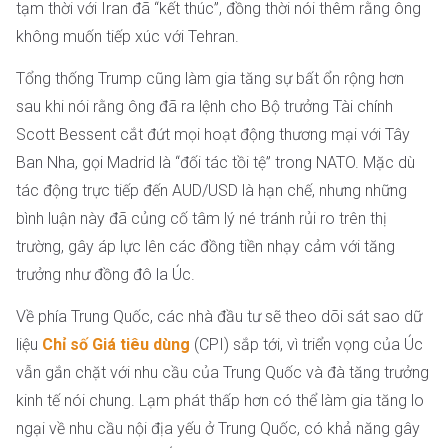
tạm thời với Iran đã “kết thúc”, đồng thời nói thêm rằng ông
không muốn tiếp xúc với Tehran.
Tổng thống Trump cũng làm gia tăng sự bất ổn rộng hơn
sau khi nói rằng ông đã ra lệnh cho Bộ trưởng Tài chính
Scott Bessent cắt đứt mọi hoạt động thương mại với Tây
Ban Nha, gọi Madrid là “đối tác tồi tệ” trong NATO. Mặc dù
tác động trực tiếp đến AUD/USD là hạn chế, nhưng những
bình luận này đã củng cố tâm lý né tránh rủi ro trên thị
trường, gây áp lực lên các đồng tiền nhạy cảm với tăng
trưởng như đồng đô la Úc.
Về phía Trung Quốc, các nhà đầu tư sẽ theo dõi sát sao dữ
liệu
Chỉ số Giá tiêu dùng
(CPI) sắp tới, vì triển vọng của Úc
vẫn gắn chặt với nhu cầu của Trung Quốc và đà tăng trưởng
kinh tế nói chung. Lạm phát thấp hơn có thể làm gia tăng lo
ngại về nhu cầu nội địa yếu ở Trung Quốc, có khả năng gây