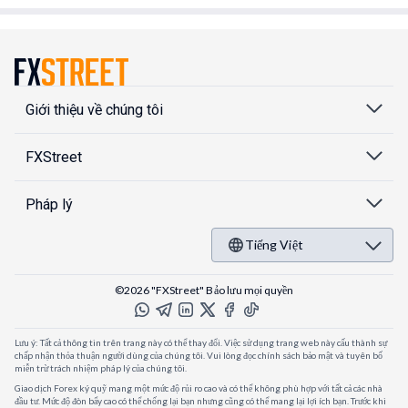
Giới thiệu về chúng tôi
FXStreet
Pháp lý
Tiếng Việt
©2026 "FXStreet" Bảo lưu mọi quyền
Lưu ý: Tất cả thông tin trên trang này có thể thay đổi. Việc sử dụng trang web này cấu thành sự
chấp nhận thỏa thuận người dùng của chúng tôi. Vui lòng đọc chính sách bảo mật và tuyên bố
miễn trừ trách nhiệm pháp lý của chúng tôi.
Giao dịch Forex ký quỹ mang một mức độ rủi ro cao và có thể không phù hợp với tất cả các nhà
đầu tư. Mức độ đòn bẩy cao có thể chống lại bạn nhưng cũng có thể mang lại lợi ích bạn. Trước khi