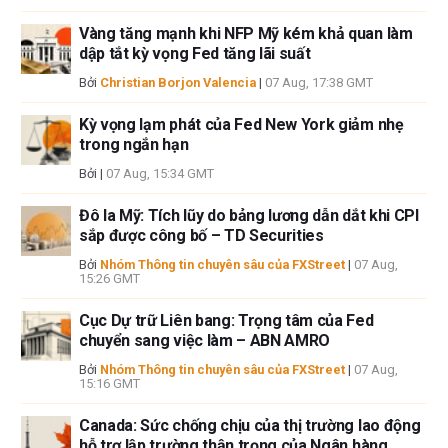
Vàng tăng mạnh khi NFP Mỹ kém khả quan làm
dập tắt kỳ vọng Fed tăng lãi suất
Bởi
Christian Borjon Valencia
|
07 Aug, 17:38 GMT
Kỳ vọng lạm phát của Fed New York giảm nhẹ
trong ngắn hạn
Bởi
|
07 Aug, 15:34 GMT
Đô la Mỹ: Tích lũy do bảng lương dẫn dắt khi CPI
sắp được công bố – TD Securities
Bởi
Nhóm Thông tin chuyên sâu của FXStreet
|
07 Aug,
15:26 GMT
Cục Dự trữ Liên bang: Trọng tâm của Fed
chuyển sang việc làm – ABN AMRO
Bởi
Nhóm Thông tin chuyên sâu của FXStreet
|
07 Aug,
15:16 GMT
Canada: Sức chống chịu của thị trường lao động
hỗ trợ lập trường thận trọng của Ngân hàng