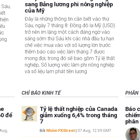
sang Bảng lương phi nông nghiệp
 Sáu,
của Mỹ
iết
Đây là những thông tin cần biết vào thứ
hiện
Sáu, ngày 7 tháng 8: Đồng đô la Mỹ (USD)
iếu
trở nên im lặng một cách đáng ngờ vào
ức
sáng sớm thứ Sáu khi các nhà đầu tư hạn
rọng
chế việc mua vào với số lượng lớn trước
thềm báo cáo việc làm tháng 7 được
mong đợi, trong đó sẽ bao gồm Tỷ lệ thất
nghiệp, Số lượng việc làm phi nông nghiệp
và số liệu lạm phát tiền lương.
CHỈ BÁO KINH TẾ
PHÂN 
he
Tỷ lệ thất nghiệp của Canada
Báo c
60 để
giảm xuống 6,4% trong tháng
chiếm
7
phân
Aug,
Bởi
Nhóm FXStreet
|
07 Aug, 12:39 GMT