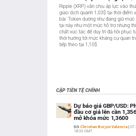
Ripple (XRP) vẫn chịu áp lực vào thứ
giao dịch quanh 1,03$ tại thời điểm v
bài. Token dường như đang giữ mức 
tại này như một mức hỗ trợ nhưng th
chất xúc tác để duy trì đà hồi phục t
thời hướng tới mức kháng cự quan t
tiếp theo tại 1,10$
CẶP TIỀN TỆ CHÍNH
Dự báo giá GBP/USD: P
đầu cơ giá lên cần 1,35
mở khóa mức 1,3600
Bởi
Christian Borjon Valencia
|
07 
18:33 GMT