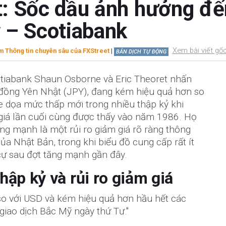
: Sốc dầu ảnh hưởng đế
 – Scotiabank
Xem bài viết gố
 Thông tin chuyên sâu của FXStreet
|
BẢN DỊCH TỰ ĐỘNG
otiabank Shaun Osborne và Eric Theoret nhấn
a đồng Yên Nhật (JPY), đang kém hiệu quả hơn so
e dọa mức thấp mới trong nhiều thập kỷ khi
iá lần cuối cùng được thấy vào năm 1986. Họ
ng mạnh là một rủi ro giảm giá rõ ràng thông
ủa Nhật Bản, trong khi biểu đồ cung cấp rất ít
ự sau đợt tăng mạnh gần đây.
hập kỷ và rủi ro giảm giá
so với USD và kém hiệu quả hơn hầu hết các
giao dịch Bắc Mỹ ngày thứ Tư."