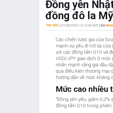
Đồng yên Nhật
đồng đô la Mỹ
TIN TỨC
|
07/08/2026 15:14:28 GMT
| Bởi
Nhóm
Các chiến lược gia của Sc
mạnh sự yếu đi trở lại củ
với các đồng tiền G10 và đ
USD/JPY giao dịch ở mức g
nhấn mạnh rằng giá dầu tă
qua điều kiện thương mại c
hướng dẫn về mức kháng c
Mức cao nhiều t
"Đồng yên yếu, giảm 0,2% 
đồng tiền G10 trong phiên 