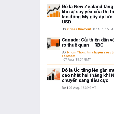
Đô la New Zealand tăng
khi sự suy yếu của thị t
lao động Mỹ gây áp lực 
USD
Bởi
Ghiles Guezout
|
07 Aug, 16:0
Canada: Cải thiện dần vớ
ro thuế quan – RBC
Bởi
Nhóm Thông tin chuyên sâu củ
FXStreet
|
07 Aug, 15:54 GMT
Đô la Úc tăng lên gần 
cao nhất hai tháng khi 
chuyển sang tiêu cực
Bởi
|
07 Aug, 15:39 GMT