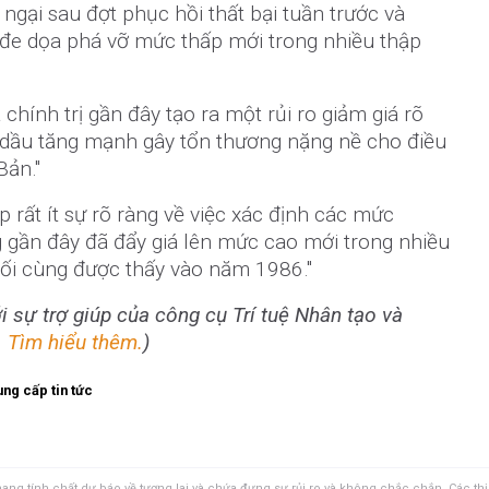
o ngại sau đợt phục hồi thất bại tuần trước và
đe dọa phá vỡ mức thấp mới trong nhiều thập
 chính trị gần đây tạo ra một rủi ro giảm giá rõ
á dầu tăng mạnh gây tổn thương nặng nề cho điều
Bản."
 rất ít sự rõ ràng về việc xác định các mức
g gần đây đã đẩy giá lên mức cao mới trong nhiều
uối cùng được thấy vào năm 1986."
ới sự trợ giúp của công cụ Trí tuệ Nhân tạo và
.
Tìm hiểu thêm.
)
ng cấp tin tức
ang tính chất dự báo về tương lai và chứa đựng sự rủi ro và không chắc chắn. Các thị