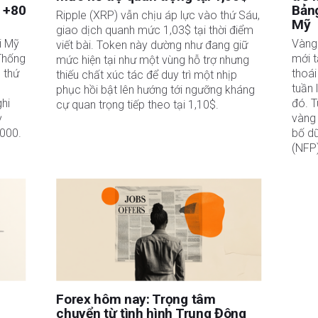
à +80
Bảng
Ripple (XRP) vẫn chịu áp lực vào thứ Sáu,
Mỹ
giao dịch quanh mức 1,03$ tại thời điểm
i Mỹ
Vàng
viết bài. Token này dường như đang giữ
Thống
mới t
mức hiện tại như một vùng hỗ trợ nhưng
 thứ
thoái
thiếu chất xúc tác để duy trì một nhịp
tuần 
phục hồi bật lên hướng tới ngưỡng kháng
ghi
đó. T
cự quan trọng tiếp theo tại 1,10$.
ỳ
vàng 
.000.
bố dữ
(NFP)
Forex hôm nay: Trọng tâm
chuyển từ tình hình Trung Đông