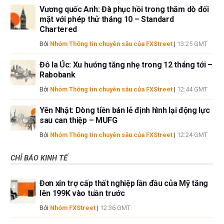
Vương quốc Anh: Đà phục hồi trong thăm dò đối
mặt với phép thử tháng 10 – Standard
Chartered
Bởi
Nhóm Thông tin chuyên sâu của FXStreet
|
13:25 GMT
Đô la Úc: Xu hướng tăng nhẹ trong 12 tháng tới –
Rabobank
Bởi
Nhóm Thông tin chuyên sâu của FXStreet
|
12:44 GMT
Yên Nhật: Dòng tiền bán lẻ định hình lại động lực
sau can thiệp – MUFG
Bởi
Nhóm Thông tin chuyên sâu của FXStreet
|
12:24 GMT
CHỈ BÁO KINH TẾ
Đơn xin trợ cấp thất nghiệp lần đầu của Mỹ tăng
lên 199K vào tuần trước
Bởi
Nhóm FXStreet
|
12:36 GMT