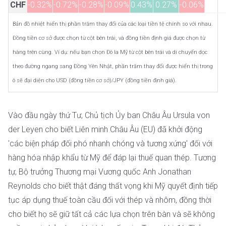
CHF
-0.32%
-0.72%
-0.28%
-0.09%
0.43%
0.27%
-0.06%
Bản đồ nhiệt hiển thị phần trăm thay đổi của các loại tiền tệ chính so với nhau.
Đồng tiền cơ sở được chọn từ cột bên trái, và đồng tiền định giá được chọn từ
hàng trên cùng. Ví dụ: nếu bạn chọn Đô la Mỹ từ cột bên trái và di chuyển dọc
theo đường ngang sang Đồng Yên Nhật, phần trăm thay đổi được hiển thị trong
ô sẽ đại diện cho USD (đồng tiền cơ sở)/JPY (đồng tiền định giá).
Vào đầu ngày thứ Tư, Chủ tịch Ủy ban Châu Âu Ursula von
der Leyen cho biết Liên minh Châu Âu (EU) đã khởi động
'các biện pháp đối phó nhanh chóng và tương xứng' đối với
hàng hóa nhập khẩu từ Mỹ để đáp lại thuế quan thép. Tương
tự, Bộ trưởng Thương mại Vương quốc Anh Jonathan
Reynolds cho biết thật đáng thất vọng khi Mỹ quyết định tiếp
tục áp dụng thuế toàn cầu đối với thép và nhôm, đồng thời
cho biết họ sẽ giữ tất cả các lựa chọn trên bàn và sẽ không