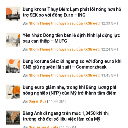
lỗi và thiếu sót.
Đồng krona Thụy Điển: Lạm phát lõi nóng hơn hỗ
Tác giả và FXStreet không phải là các cố vấn đầu tư đã đăng ký và không
trợ SEK so với đồng Euro – ING
có nội dung nào trong bài viết này nhằm mục đích tư vấn đầu tư.
Bởi
Nhóm Thông tin chuyên sâu của FXStreet
|
12:33 GMT
Yên Nhật: Dòng tiền bán lẻ định hình lại động lực
sau can thiệp – MUFG
Bởi
Nhóm Thông tin chuyên sâu của FXStreet
|
12:24 GMT
Đồng koruna Séc: Đi ngang so với đồng euro khi
CNB giữ nguyên lãi suất – Commerzbank
Bởi
Nhóm Thông tin chuyên sâu của FXStreet
|
11:45 GMT
Đồng euro giảm nhẹ, trong khi Bảng lương phi
nông nghiệp (NFP) của Mỹ trở thành tâm điểm
Bởi
Sagar Dua
|
11:44 GMT
Bảng Anh đi ngang trên mốc 1,3450 khi thị
trường chờ đợi số liệu việc làm của Mỹ
Bởi
Guillermo Alcala
|
11:43 GMT