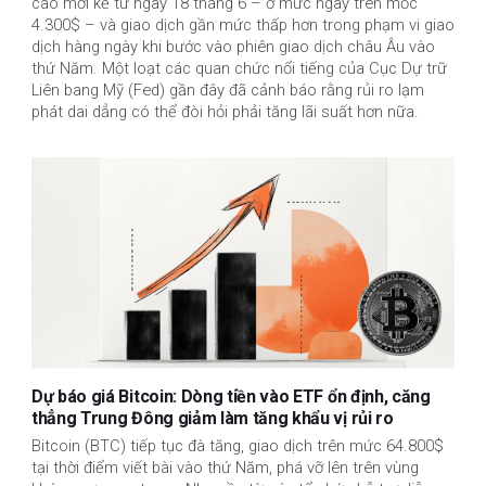
cao mới kể từ ngày 18 tháng 6 – ở mức ngay trên mốc
4.300$ – và giao dịch gần mức thấp hơn trong phạm vi giao
dịch hàng ngày khi bước vào phiên giao dịch châu Âu vào
thứ Năm. Một loạt các quan chức nổi tiếng của Cục Dự trữ
Liên bang Mỹ (Fed) gần đây đã cảnh báo rằng rủi ro lạm
phát dai dẳng có thể đòi hỏi phải tăng lãi suất hơn nữa.
Dự báo giá Bitcoin: Dòng tiền vào ETF ổn định, căng
thẳng Trung Đông giảm làm tăng khẩu vị rủi ro
Bitcoin (BTC) tiếp tục đà tăng, giao dịch trên mức 64.800$
tại thời điểm viết bài vào thứ Năm, phá vỡ lên trên vùng