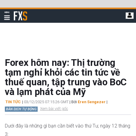
Bỏ
qua
FXStreet
MENU
để
Hiển
thị
đi
điều
hướng
đến
nội
dung
chính
Forex hôm nay: Thị trường
tạm nghỉ khỏi các tin tức về
thuế quan, tập trung vào BoC
và lạm phát của Mỹ
TIN TỨC
|
03/12/2025 07:15:26 GMT
| Bởi
Eren Sengezer
|
Xem bài viết gốc
BẢN DỊCH TỰ ĐỘNG
Dưới đây là những gì bạn cần biết vào thứ Tư, ngày 12 tháng
3: