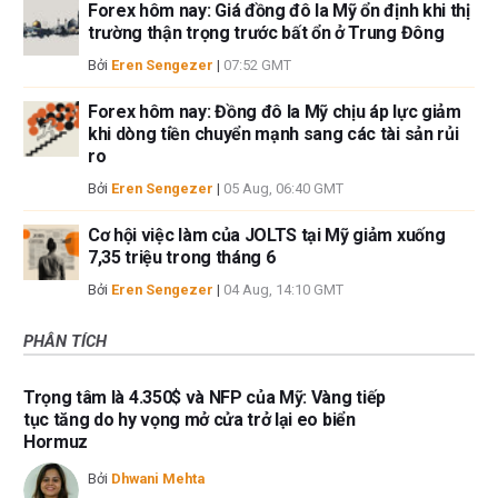
Forex hôm nay: Giá đồng đô la Mỹ ổn định khi thị
trường thận trọng trước bất ổn ở Trung Đông
Bởi
Eren Sengezer
|
07:52 GMT
Forex hôm nay: Đồng đô la Mỹ chịu áp lực giảm
khi dòng tiền chuyển mạnh sang các tài sản rủi
ro
Bởi
Eren Sengezer
|
05 Aug, 06:40 GMT
Cơ hội việc làm của JOLTS tại Mỹ giảm xuống
7,35 triệu trong tháng 6
Bởi
Eren Sengezer
|
04 Aug, 14:10 GMT
PHÂN TÍCH
Trọng tâm là 4.350$ và NFP của Mỹ: Vàng tiếp
tục tăng do hy vọng mở cửa trở lại eo biển
Hormuz
Bởi
Dhwani Mehta