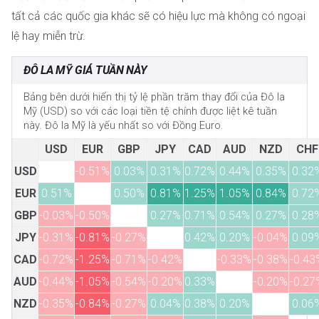
tất cả các quốc gia khác sẽ có hiệu lực mà không có ngoại
lệ hay miễn trừ.
ĐÔ LA MỸ GIÁ TUẦN NÀY
Bảng bên dưới hiển thị tỷ lệ phần trăm thay đổi của Đô la
Mỹ (USD) so với các loại tiền tệ chính được liệt kê tuần
này. Đô la Mỹ là yếu nhất so với Đồng Euro.
USD
EUR
GBP
JPY
CAD
AUD
NZD
CHF
USD
-0.51%
0.03%
0.31%
0.72%
0.44%
0.35%
0.32
EUR
0.51%
0.50%
0.81%
1.25%
1.05%
0.84%
0.72
GBP
-0.03%
-0.50%
0.27%
0.71%
0.54%
0.27%
0.28
JPY
-0.31%
-0.81%
-0.27%
0.42%
0.20%
-0.04%
0.09
CAD
-0.72%
-1.25%
-0.71%
-0.42%
-0.33%
-0.38%
-0.43
AUD
-0.44%
-1.05%
-0.54%
-0.20%
0.33%
-0.20%
-0.27
NZD
-0.35%
-0.84%
-0.27%
0.04%
0.38%
0.20%
0.06