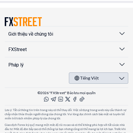
Giới thiệu về chúng tôi
FXStreet
Pháp lý
Tiếng Việt
©2026 "FXStreet" Bảo lưu mọi quyền
Lưu ý: Tất cả thông tin trên trang này có thể thay đổi. Việc sử dụng trang web này cấu thành sự
chấp nhận thỏa thuận người dùng của chúng tôi. Vui lòng đọc chính sách bảo mật và tuyên bố
miễn trừ trách nhiệm pháp lý của chúng tôi.
Giao dịch Forex ký quỹ mang một mức độ rủi ro cao và có thể không phù hợp với tất cả các nhà
đầu tư. Mức độ đòn bẩy cao có thể chống lại bạn nhưng cũng có thể mang lại lợi ích bạn. Trước khi