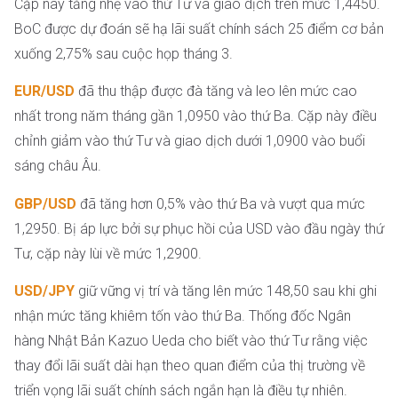
Cặp này tăng nhẹ vào thứ Tư và giao dịch trên mức 1,4450.
BoC được dự đoán sẽ hạ lãi suất chính sách 25 điểm cơ bản
xuống 2,75% sau cuộc họp tháng 3.
EUR/USD
đã thu thập được đà tăng và leo lên mức cao
nhất trong năm tháng gần 1,0950 vào thứ Ba. Cặp này điều
chỉnh giảm vào thứ Tư và giao dịch dưới 1,0900 vào buổi
sáng châu Âu.
GBP/USD
đã tăng hơn 0,5% vào thứ Ba và vượt qua mức
1,2950. Bị áp lực bởi sự phục hồi của USD vào đầu ngày thứ
Tư, cặp này lùi về mức 1,2900.
USD/JPY
giữ vững vị trí và tăng lên mức 148,50 sau khi ghi
nhận mức tăng khiêm tốn vào thứ Ba. Thống đốc Ngân
hàng Nhật Bản Kazuo Ueda cho biết vào thứ Tư rằng việc
thay đổi lãi suất dài hạn theo quan điểm của thị trường về
triển vọng lãi suất chính sách ngắn hạn là điều tự nhiên.