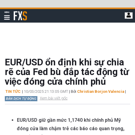
Bỏ
qua
FXStreet
MENU
để
Hiển
thị
đi
điều
hướng
đến
nội
dung
chính
EUR/USD ổn định khi sự chia
rẽ của Fed bù đắp tác động từ
việc đóng cửa chính phủ
TIN TỨC
|
10/03/2025 21:13:05 GMT
| Bởi
Christian Borjon Valencia
|
Xem bài viết gốc
BẢN DỊCH TỰ ĐỘNG
EUR/USD giữ gần mức 1,1740 khi chính phủ Mỹ
đóng cửa làm chậm trễ các báo cáo quan trọng,