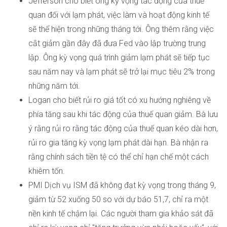
Jefferson cho biết ông kỳ vọng tác động của thuế
quan đối với lạm phát, việc làm và hoạt động kinh tế
sẽ thể hiện trong những tháng tới. Ông thêm rằng việc
cắt giảm gần đây đã đưa Fed vào lập trường trung
lập. Ông kỳ vọng quá trình giảm lạm phát sẽ tiếp tục
sau năm nay và lạm phát sẽ trở lại mục tiêu 2% trong
những năm tới.
Logan cho biết rủi ro giá tốt có xu hướng nghiêng về
phía tăng sau khi tác động của thuế quan giảm. Bà lưu
ý rằng rủi ro rằng tác động của thuế quan kéo dài hơn,
rủi ro gia tăng kỳ vọng lạm phát dài hạn. Bà nhận ra
rằng chính sách tiền tệ có thể chỉ hạn chế một cách
khiêm tốn.
PMI Dịch vụ ISM đã không đạt kỳ vọng trong tháng 9,
giảm từ 52 xuống 50 so với dự báo 51,7, chỉ ra một
nền kinh tế chậm lại. Các người tham gia khảo sát đã