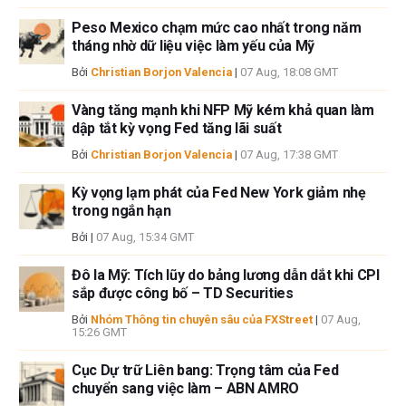
thông tin này và việc hiển thị hoặc sử dụng thông tin này. Ngoại trừ các
Peso Mexico chạm mức cao nhất trong năm
lỗi và thiếu sót.
tháng nhờ dữ liệu việc làm yếu của Mỹ
Tác giả và FXStreet không phải là các cố vấn đầu tư đã đăng ký và không
có nội dung nào trong bài viết này nhằm mục đích tư vấn đầu tư.
Bởi
Christian Borjon Valencia
|
07 Aug, 18:08 GMT
Vàng tăng mạnh khi NFP Mỹ kém khả quan làm
dập tắt kỳ vọng Fed tăng lãi suất
Bởi
Christian Borjon Valencia
|
07 Aug, 17:38 GMT
Kỳ vọng lạm phát của Fed New York giảm nhẹ
trong ngắn hạn
Bởi
|
07 Aug, 15:34 GMT
Đô la Mỹ: Tích lũy do bảng lương dẫn dắt khi CPI
sắp được công bố – TD Securities
Bởi
Nhóm Thông tin chuyên sâu của FXStreet
|
07 Aug,
15:26 GMT
Cục Dự trữ Liên bang: Trọng tâm của Fed
chuyển sang việc làm – ABN AMRO