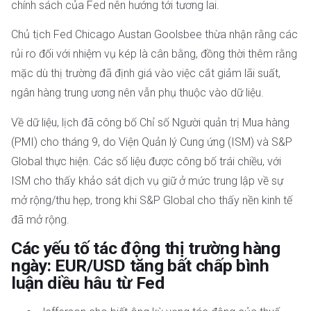
chính sách của Fed nên hướng tới tương lai.
Chủ tịch Fed Chicago Austan Goolsbee thừa nhận rằng các
rủi ro đối với nhiệm vụ kép là cân bằng, đồng thời thêm rằng
mặc dù thị trường đã định giá vào việc cắt giảm lãi suất,
ngân hàng trung ương nên vẫn phụ thuộc vào dữ liệu.
Về dữ liệu, lịch đã công bố Chỉ số Người quản trị Mua hàng
(PMI) cho tháng 9, do Viện Quản lý Cung ứng (ISM) và S&P
Global thực hiện. Các số liệu được công bố trái chiều, với
ISM cho thấy khảo sát dịch vụ giữ ở mức trung lập về sự
mở rộng/thu hẹp, trong khi S&P Global cho thấy nền kinh tế
đã mở rộng.
Các yếu tố tác động thị trường hàng
ngày: EUR/USD tăng bất chấp bình
luận diều hâu từ Fed