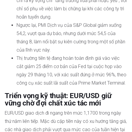
chỉ ra kỳ vọng chỉ "tăng trưởng vừa phải hoặc yếu", với
chỉ số phụ về việc làm bị chững lại khi các công ty trì
hoãn tuyển dụng.
Ngược lại, PMI Dịch vụ của S&P Global giảm xuống
54,2, vượt qua dự báo, nhưng dưới mức 54,5 của
tháng 8, làm nổi bật sự kiên cường trong một số phần
của lĩnh vực này.
Thị trường tiền tệ đang hoàn toàn định giá vào việc
cắt giảm 25 điểm cơ bản của Fed tại cuộc họp vào
ngày 29 tháng 10, với xác suất đứng ở mức 96%, theo
công cụ xác suất lãi suất của Prime Market Terminal.
Triển vọng kỹ thuật: EUR/USD giữ
vững chờ đợi chất xúc tác mới
EUR/USD giao dịch đi ngang trên mức 1,1700 trong ngày
thứ năm liên tiếp. Mặc dù cặp tiền này có xu hướng tăng giá,
các nhà giao dịch phải vượt qua mức cao của tuần hiện tại