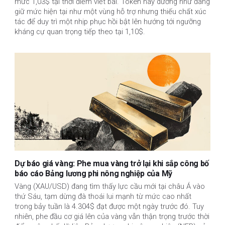
mức 1,03$ tại thời điểm viết bài. Token này dường như đang
giữ mức hiện tại như một vùng hỗ trợ nhưng thiếu chất xúc
tác để duy trì một nhịp phục hồi bật lên hướng tới ngưỡng
kháng cự quan trọng tiếp theo tại 1,10$.
Dự báo giá vàng: Phe mua vàng trở lại khi sắp công bố
báo cáo Bảng lương phi nông nghiệp của Mỹ
Vàng (XAU/USD) đang tìm thấy lực cầu mới tại châu Á vào
thứ Sáu, tạm dừng đà thoái lui mạnh từ mức cao nhất
trong bảy tuần là 4.304$ đạt được một ngày trước đó. Tuy
nhiên, phe đầu cơ giá lên của vàng vẫn thận trọng trước thời