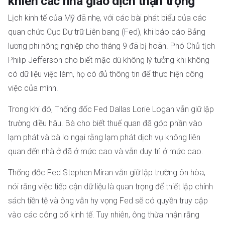
khiến các nhà giao dịch thận trọng
Lịch kinh tế của Mỹ đã nhẹ, với các bài phát biểu của các
quan chức Cục Dự trữ Liên bang (Fed), khi báo cáo Bảng
lương phi nông nghiệp cho tháng 9 đã bị hoãn. Phó Chủ tịch
Philip Jefferson cho biết mặc dù không lý tưởng khi không
có dữ liệu việc làm, họ có đủ thông tin để thực hiện công
việc của mình.
Trong khi đó, Thống đốc Fed Dallas Lorie Logan vẫn giữ lập
trường diều hâu. Bà cho biết thuế quan đã góp phần vào
lạm phát và bà lo ngại rằng lạm phát dịch vụ không liên
quan đến nhà ở đã ở mức cao và vẫn duy trì ở mức cao.
Thống đốc Fed Stephen Miran vẫn giữ lập trường ôn hòa,
nói rằng việc tiếp cận dữ liệu là quan trọng để thiết lập chính
sách tiền tệ và ông vẫn hy vọng Fed sẽ có quyền truy cập
vào các công bố kinh tế. Tuy nhiên, ông thừa nhận rằng