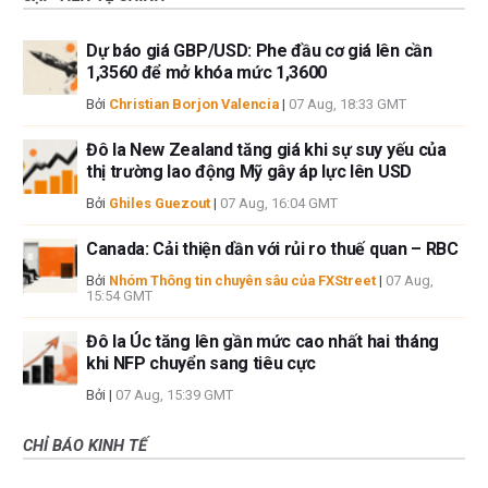
Dự báo giá GBP/USD: Phe đầu cơ giá lên cần
1,3560 để mở khóa mức 1,3600
Bởi
Christian Borjon Valencia
|
07 Aug, 18:33 GMT
Đô la New Zealand tăng giá khi sự suy yếu của
thị trường lao động Mỹ gây áp lực lên USD
Bởi
Ghiles Guezout
|
07 Aug, 16:04 GMT
Canada: Cải thiện dần với rủi ro thuế quan – RBC
Bởi
Nhóm Thông tin chuyên sâu của FXStreet
|
07 Aug,
15:54 GMT
Đô la Úc tăng lên gần mức cao nhất hai tháng
khi NFP chuyển sang tiêu cực
Bởi
|
07 Aug, 15:39 GMT
CHỈ BÁO KINH TẾ