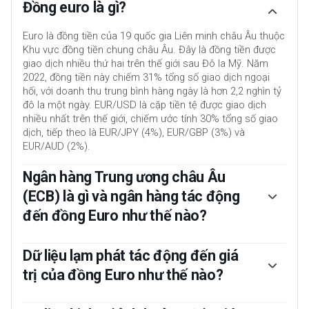
Đồng euro là gì?
Euro là đồng tiền của 19 quốc gia Liên minh châu Âu thuộc
Khu vực đồng tiền chung châu Âu. Đây là đồng tiền được
giao dịch nhiều thứ hai trên thế giới sau Đô la Mỹ. Năm
2022, đồng tiền này chiếm 31% tổng số giao dịch ngoại
hối, với doanh thu trung bình hàng ngày là hơn 2,2 nghìn tỷ
đô la một ngày. EUR/USD là cặp tiền tệ được giao dịch
nhiều nhất trên thế giới, chiếm ước tính 30% tổng số giao
dịch, tiếp theo là EUR/JPY (4%), EUR/GBP (3%) và
EUR/AUD (2%).
Ngân hàng Trung ương châu Âu
(ECB) là gì và ngân hàng tác động
đến đồng Euro như thế nào?
Ngân hàng Trung ương Châu Âu (ECB) tại Frankfurt, Đức,
là ngân hàng dự trữ của Khu vực đồng tiền chung châu Âu.
Dữ liệu lạm phát tác động đến giá
ECB thiết lập lãi suất và quản lý chính sách tiền tệ. Nhiệm
trị của đồng Euro như thế nào?
vụ chính của ECB là duy trì sự ổn định giá cả, nghĩa là kiểm
soát lạm phát hoặc kích thích tăng trưởng. Công cụ chính
Dữ liệu lạm phát của Khu vực đồng tiền chung châu Âu,
của ECB là tăng hoặc giảm lãi suất. Lãi suất tương đối cao