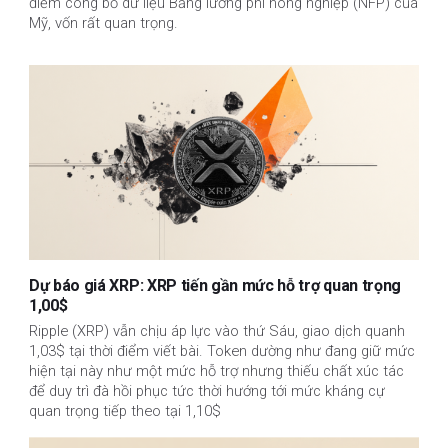
điểm công bố dữ liệu Bảng lương phi nông nghiệp (NFP) của
Mỹ, vốn rất quan trọng.
Dự báo giá XRP: XRP tiến gần mức hỗ trợ quan trọng
1,00$
Ripple (XRP) vẫn chịu áp lực vào thứ Sáu, giao dịch quanh
1,03$ tại thời điểm viết bài. Token dường như đang giữ mức
hiện tại này như một mức hỗ trợ nhưng thiếu chất xúc tác
để duy trì đà hồi phục tức thời hướng tới mức kháng cự
quan trọng tiếp theo tại 1,10$