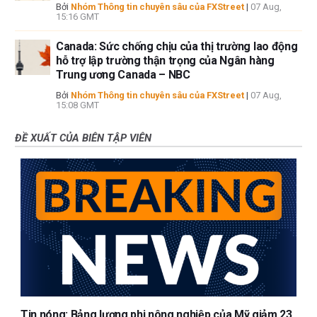
Bởi
Nhóm Thông tin chuyên sâu của FXStreet
|
07 Aug,
15:16 GMT
Canada: Sức chống chịu của thị trường lao động
hỗ trợ lập trường thận trọng của Ngân hàng
Trung ương Canada – NBC
Bởi
Nhóm Thông tin chuyên sâu của FXStreet
|
07 Aug,
15:08 GMT
ĐỀ XUẤT CỦA BIÊN TẬP VIÊN
Tin nóng: Bảng lương phi nông nghiệp của Mỹ giảm 23