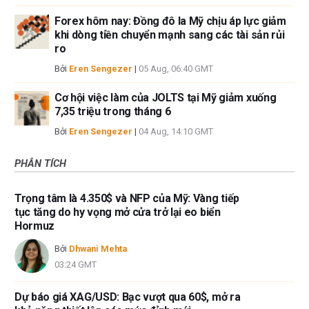
Forex hôm nay: Đồng đô la Mỹ chịu áp lực giảm
khi dòng tiền chuyển mạnh sang các tài sản rủi
ro
Bởi
Eren Sengezer
|
05 Aug, 06:40 GMT
Cơ hội việc làm của JOLTS tại Mỹ giảm xuống
7,35 triệu trong tháng 6
Bởi
Eren Sengezer
|
04 Aug, 14:10 GMT
PHÂN TÍCH
Trọng tâm là 4.350$ và NFP của Mỹ: Vàng tiếp
tục tăng do hy vọng mở cửa trở lại eo biển
Hormuz
Bởi
Dhwani Mehta
03:24 GMT
Dự báo giá XAG/USD: Bạc vượt qua 60$, mở ra