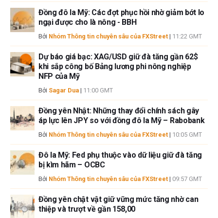
Đồng đô la Mỹ: Các đợt phục hồi nhờ giảm bớt lo
ngại được cho là nông - BBH
Bởi
Nhóm Thông tin chuyên sâu của FXStreet
|
11:22 GMT
Dự báo giá bạc: XAG/USD giữ đà tăng gần 62$
khi sắp công bố Bảng lương phi nông nghiệp
NFP của Mỹ
Bởi
Sagar Dua
|
11:00 GMT
Đồng yên Nhật: Những thay đổi chính sách gây
áp lực lên JPY so với đồng đô la Mỹ – Rabobank
Bởi
Nhóm Thông tin chuyên sâu của FXStreet
|
10:05 GMT
Đô la Mỹ: Fed phụ thuộc vào dữ liệu giữ đà tăng
bị kìm hãm – OCBC
Bởi
Nhóm Thông tin chuyên sâu của FXStreet
|
09:57 GMT
Đồng yên chật vật giữ vững mức tăng nhờ can
thiệp và trượt về gần 158,00