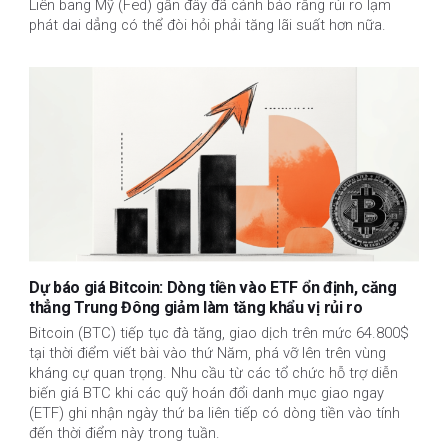
Liên bang Mỹ (Fed) gần đây đã cảnh báo rằng rủi ro lạm
phát dai dẳng có thể đòi hỏi phải tăng lãi suất hơn nữa.
Dự báo giá Bitcoin: Dòng tiền vào ETF ổn định, căng
thẳng Trung Đông giảm làm tăng khẩu vị rủi ro
Bitcoin (BTC) tiếp tục đà tăng, giao dịch trên mức 64.800$
tại thời điểm viết bài vào thứ Năm, phá vỡ lên trên vùng
kháng cự quan trọng. Nhu cầu từ các tổ chức hỗ trợ diễn
biến giá BTC khi các quỹ hoán đổi danh mục giao ngay
(ETF) ghi nhận ngày thứ ba liên tiếp có dòng tiền vào tính
đến thời điểm này trong tuần.