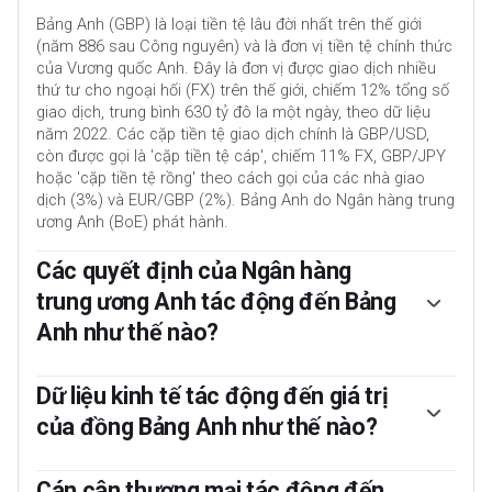
Bảng Anh (GBP) là loại tiền tệ lâu đời nhất trên thế giới
(năm 886 sau Công nguyên) và là đơn vị tiền tệ chính thức
của Vương quốc Anh. Đây là đơn vị được giao dịch nhiều
thứ tư cho ngoại hối (FX) trên thế giới, chiếm 12% tổng số
giao dịch, trung bình 630 tỷ đô la một ngày, theo dữ liệu
năm 2022. Các cặp tiền tệ giao dịch chính là GBP/USD,
còn được gọi là 'cặp tiền tệ cáp', chiếm 11% FX, GBP/JPY
hoặc 'cặp tiền tệ rồng' theo cách gọi của các nhà giao
dịch (3%) và EUR/GBP (2%). Bảng Anh do Ngân hàng trung
ương Anh (BoE) phát hành.
Các quyết định của Ngân hàng
trung ương Anh tác động đến Bảng
Anh như thế nào?
Yếu tố quan trọng nhất ảnh hưởng đến giá trị của Bảng
Anh là chính sách tiền tệ do Ngân hàng trung ương Anh
Dữ liệu kinh tế tác động đến giá trị
quyết định. BoE đưa ra quyết định dựa trên việc liệu họ có
của đồng Bảng Anh như thế nào?
đạt được mục tiêu chính là “ổn định giá cả” hay không – tỷ
lệ lạm phát ổn định ở mức khoảng 2%. Công cụ chính để
Dữ liệu công bố đánh giá sức khỏe của nền kinh tế và có
đạt được mục tiêu này là điều chỉnh lãi suất. Khi lạm phát
thể tác động đến giá trị của Bảng Anh. Các chỉ số như
Cán cân thương mại tác động đến