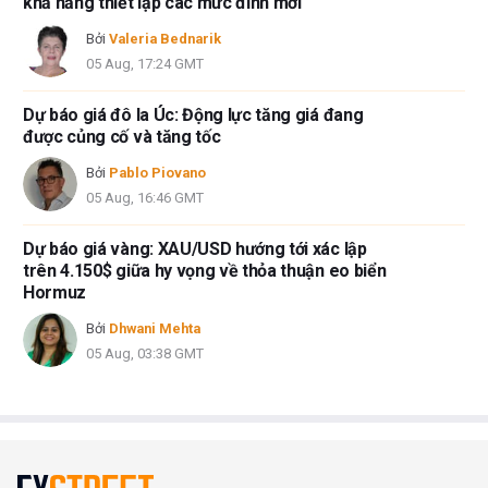
khả năng thiết lập các mức đỉnh mới
Bởi
Valeria Bednarik
05 Aug, 17:24 GMT
Dự báo giá đô la Úc: Động lực tăng giá đang
được củng cố và tăng tốc
Bởi
Pablo Piovano
05 Aug, 16:46 GMT
Dự báo giá vàng: XAU/USD hướng tới xác lập
trên 4.150$ giữa hy vọng về thỏa thuận eo biển
Hormuz
Bởi
Dhwani Mehta
05 Aug, 03:38 GMT