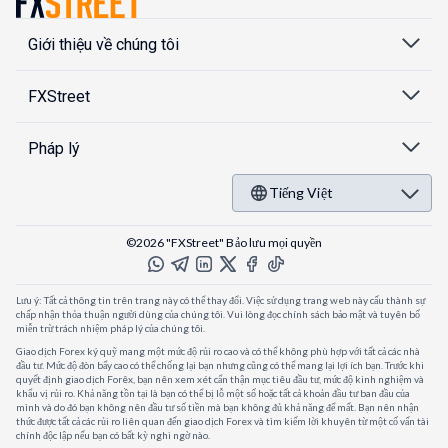
Giới thiệu về chúng tôi
FXStreet
Pháp lý
Tiếng Việt
©2026 "FXStreet" Bảo lưu mọi quyền
Lưu ý: Tất cả thông tin trên trang này có thể thay đổi. Việc sử dụng trang web này cấu thành sự
chấp nhận thỏa thuận người dùng của chúng tôi. Vui lòng đọc chính sách bảo mật và tuyên bố
miễn trừ trách nhiệm pháp lý của chúng tôi.
Giao dịch Forex ký quỹ mang một mức độ rủi ro cao và có thể không phù hợp với tất cả các nhà
đầu tư. Mức độ đòn bẩy cao có thể chống lại bạn nhưng cũng có thể mang lại lợi ích bạn. Trước khi
quyết định giao dịch Forêx, bạn nên xem xét cẩn thận mục tiêu đầu tư, mức độ kinh nghiệm và
khẩu vị rủi ro. Khả năng tồn tại là bạn có thể bị lỗ một số hoặc tất cả khoản đầu tư ban đầu của
mình và do đó bạn không nên đầu tư số tiền mà bạn không đủ khả năng để mất. Bạn nên nhận
thức được tất cả các rủi ro liên quan đến giao dịch Forex và tìm kiếm lời khuyên từ một cố vấn tài
chính độc lập nếu bạn có bất kỳ nghi ngờ nào.