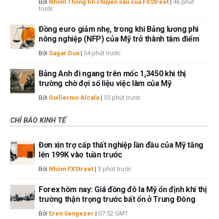
Bởi
Nhóm Thông tin chuyên sâu của FXStreet
|
46 phút
trước
Đồng euro giảm nhẹ, trong khi Bảng lương phi
nông nghiệp (NFP) của Mỹ trở thành tâm điểm
Bởi
Sagar Dua
|
54 phút trước
Bảng Anh đi ngang trên mốc 1,3450 khi thị
trường chờ đợi số liệu việc làm của Mỹ
Bởi
Guillermo Alcala
|
55 phút trước
CHỈ BÁO KINH TẾ
Đơn xin trợ cấp thất nghiệp lần đầu của Mỹ tăng
lên 199K vào tuần trước
Bởi
Nhóm FXStreet
|
3 phút trước
Forex hôm nay: Giá đồng đô la Mỹ ổn định khi thị
trường thận trọng trước bất ổn ở Trung Đông
Bởi
Eren Sengezer
|
07:52 GMT