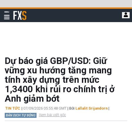
Bỏ
qua
FXStreet
MENU
để
Hiển
thị
đi
điều
hướng
đến
nội
dung
chính
Dự báo giá GBP/USD: Giữ
vững xu hướng tăng mang
tính xây dựng trên mức
1,3400 khi rủi ro chính trị ở
Anh giảm bớt
TIN TỨC
|
07/09/2026 05:55:48 GMT
| Bởi
Lallalit Srijandorn
|
Xem bài viết gốc
BẢN DỊCH TỰ ĐỘNG