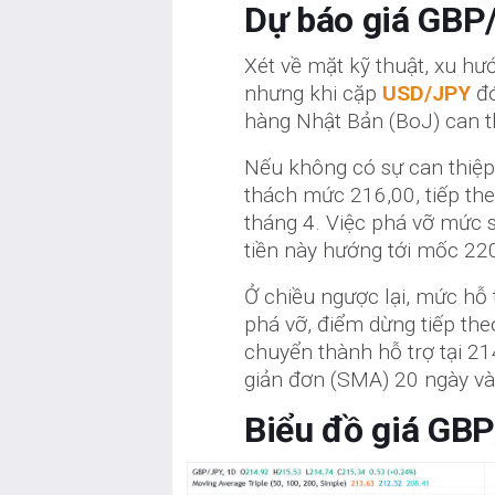
Dự báo giá GBP/
Xét về mặt kỹ thuật, xu h
nhưng khi cặp
USD/JPY
đó
hàng Nhật Bản (BoJ) can th
Nếu không có sự can thiệp
thách mức 216,00, tiếp the
tháng 4. Việc phá vỡ mức 
tiền này hướng tới mốc 22
Ở chiều ngược lại, mức hỗ 
phá vỡ, điểm dừng tiếp th
chuyển thành hỗ trợ tại 2
giản đơn (SMA) 20 ngày và
Biểu đồ giá GB