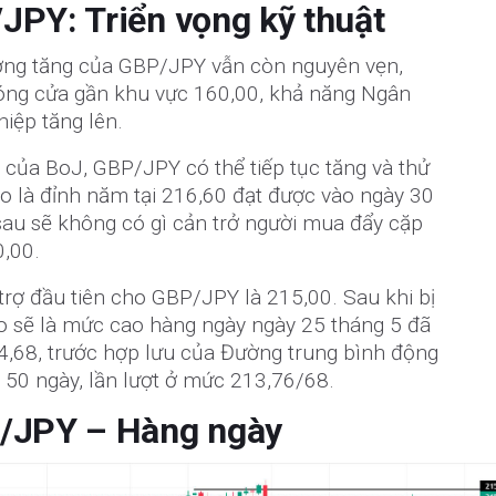
JPY: Triển vọng kỹ thuật
ướng tăng của GBP/JPY vẫn còn nguyên vẹn,
ng cửa gần khu vực 160,00, khả năng Ngân
iệp tăng lên.
 của BoJ, GBP/JPY có thể tiếp tục tăng và thử
o là đỉnh năm tại 216,60 đạt được vào ngày 30
sau sẽ không có gì cản trở người mua đẩy cặp
0,00.
trợ đầu tiên cho GBP/JPY là 215,00. Sau khi bị
eo sẽ là mức cao hàng ngày ngày 25 tháng 5 đã
14,68, trước hợp lưu của Đường trung bình động
 50 ngày, lần lượt ở mức 213,76/68.
P/JPY – Hàng ngày