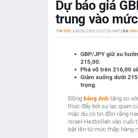
Dự báo giá GB
trung vào mức 
TIN TỨC
|
06/02/2026 23:07:26 GMT
| Bởi
Chri
GBP/JPY giữ xu hướng
215,00.
Phá vỡ trên 216,00 s
Giảm xuống dưới 215
trọng.
Đồng
bảng Anh
tăng so vớ
thúc đẩy bởi sự lạc quan c
mặc dù có tin đồn rằng Ir
Israel-Hezbollah vào cuối 
bật lên từ mức thấp hàng 