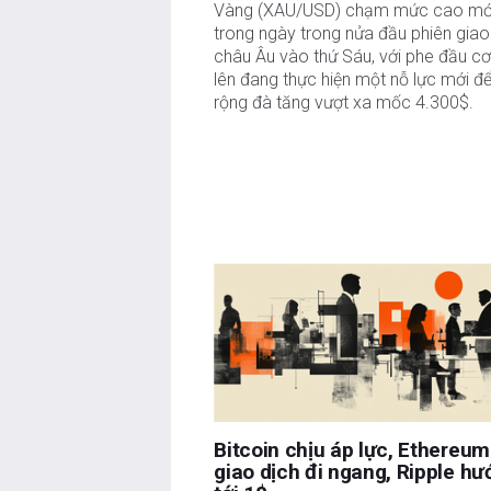
Vàng (XAU/USD) chạm mức cao mớ
trong ngày trong nửa đầu phiên giao
châu Âu vào thứ Sáu, với phe đầu cơ
lên đang thực hiện một nỗ lực mới đ
rộng đà tăng vượt xa mốc 4.300$.
Bitcoin chịu áp lực, Ethereum
giao dịch đi ngang, Ripple hư