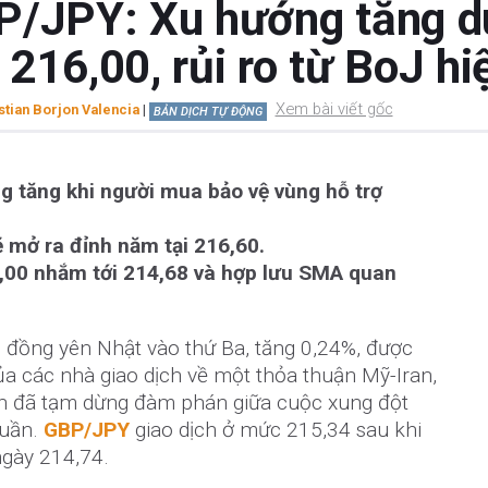
P/JPY: Xu hướng tăng duy
216,00, rủi ro từ BoJ hi
Xem bài viết gốc
stian Borjon Valencia
|
BẢN DỊCH TỰ ĐỘNG
 tăng khi người mua bảo vệ vùng hỗ trợ
ẽ mở ra đỉnh năm tại 216,60.
,00 nhắm tới 214,68 và hợp lưu SMA quan
i đồng yên Nhật vào thứ Ba, tăng 0,24%, được
ủa các nhà giao dịch về một thỏa thuận Mỹ-Iran,
an đã tạm dừng đàm phán giữa cuộc xung đột
tuần.
GBP/JPY
giao dịch ở mức 215,34 sau khi
ngày 214,74.