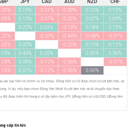
GBP
JPY
CAD
AUD
NZD
CHF
0.05%
0.19%
-0.01%
-0.28%
0.10%
0.15%
0.09%
0.13%
-0.07%
-0.32%
0.07%
0.09%
0.22%
0.02%
-0.19%
0.18%
0.15%
0.22%
-0.20%
-0.44%
-0.08%
-0.07%
0.02%
0.20%
-0.25%
0.12%
0.12%
.19%
0.44%
0.25%
0.36%
0.36%
0.18%
0.08%
-0.12%
-0.36%
-0.01%
0.15%
0.07%
-0.12%
-0.36%
0.00%
 các loại tiền tệ chính so với nhau. Đồng tiền cơ sở được chọn từ cột bên trái, và
cùng. Ví dụ: nếu bạn chọn Đồng Yên Nhật từ cột bên trái và di chuyển dọc theo
đổi được hiển thị trong ô sẽ đại diện cho JPY (đồng tiền cơ sở)/USD (đồng tiền
ng cấp tin tức