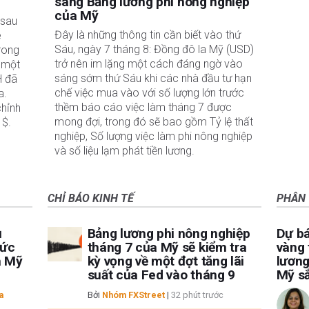
sang Bảng lương phi nông nghiệp
của Mỹ
sau 
Đây là những thông tin cần biết vào thứ
 
Sáu, ngày 7 tháng 8: Đồng đô la Mỹ (USD)
rong 
trở nên im lặng một cách đáng ngờ vào
 một 
sáng sớm thứ Sáu khi các nhà đầu tư hạn
 đã 
chế việc mua vào với số lượng lớn trước
. 
thềm báo cáo việc làm tháng 7 được
hỉnh 
mong đợi, trong đó sẽ bao gồm Tỷ lệ thất
1$.
nghiệp, Số lượng việc làm phi nông nghiệp
và số liệu lạm phát tiền lương.
CHỈ BÁO KINH TẾ
PHÂN 
ụ
Bảng lương phi nông nghiệp
Dự bá
mức
tháng 7 của Mỹ sẽ kiểm tra
vàng 
a Mỹ
kỳ vọng về một đợt tăng lãi
lương
suất của Fed vào tháng 9
Mỹ s
a
Bởi
Nhóm FXStreet
|
32 phút trước