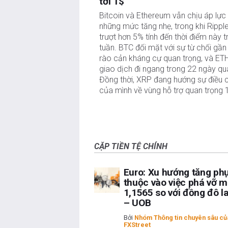
tới 1$
Bitcoin và Ethereum vẫn chịu áp lực 
những mức tăng nhẹ, trong khi Ripple
trượt hơn 5% tính đến thời điểm này t
tuần. BTC đối mặt với sự từ chối gần
rào cản kháng cự quan trọng, và ETH
giao dịch đi ngang trong 22 ngày qua
Đồng thời, XRP đang hướng sự điều c
của mình về vùng hỗ trợ quan trọng 
CẶP TIỀN TỆ CHÍNH
Euro: Xu hướng tăng ph
thuộc vào việc phá vỡ 
1,1565 so với đồng đô l
– UOB
Bởi
Nhóm Thông tin chuyên sâu củ
FXStreet