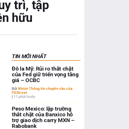
 trì, tập
ện hữu
TIN MỚI NHẤT
Đô la Mỹ: Rủi ro thắt chặt
của Fed giữ triển vọng tăng
giá – OCBC
Bởi
Nhóm Thông tin chuyên sâu của
FXStreet
|
11 phút trước
Peso Mexico: lập trường
thắt chặt của Banxico hỗ
trợ giao dịch carry MXN –
Rabobank