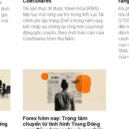
CoinShares
ràn
i
Tài sản thực tế được token hóa (RWA)
Đà p
 dịch
tiếp tục mở rộng vai trò trong lĩnh vực tài
như 
 giá
chính phi tập trung (DeFi) trong năm qua,
0,70
ể mở
bất chấp sự chững lại rộng hơn của hoạt
đến 
động gốc crypto, theo một báo cáo của
dấu 
CoinShares hôm thứ Năm.
cách 
cực 
SMA 
của 
Forex hôm nay: Trọng tâm
ớng
chuyển từ tình hình Trung Đông