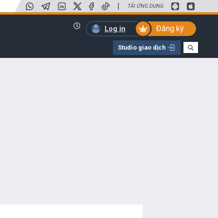
|
TẢI ỨNG DỤNG
Đăng ký
Log in
Studio giao dịch