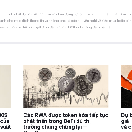
ang tính chất dự báo về tương lai và chứa đựng sự rủi ro và không chắc chắn. Các thị
 dành cho mục đích thông tin và không phải là các khuyến nghị về việc mua hoặc bán
rước khi đưa ra bất kỳ quyết định đầu tư nào. FXStreet không đảm bảo rằng thông tin
FXStreet cũng không đảm bảo rằng thông tin này có tính chất kịp thời. Việc đầu tư vào
ồm việc mất tất cả hoặc một phần khoản đầu tư của bạn cũng như sự đau khổ về cảm
uan đến đầu tư, bao gồm việc mất toàn bộ vốn đầu tư, thuộc trách nhiệm của bạn. Các
à của các tác giả và không nhất thiết phản ánh chính sách hoặc quan điểm chính thức
Tác giả sẽ không chịu trách nhiệm về thông tin được tìm thấy ở cuối các liên kết
ết, tại thời điểm viết bài, tác giả không nắm giữ vị thế nào đối với bất kỳ cổ phiếu
uan hệ kinh doanh với bất kỳ công ty nào được đề cập. Tác giả không nhận được tiền
được cá nhân hóa. Tác giả không cam đoan về tính chính xác, đầy đủ hoặc phù hợp
u trách nhiệm về bất kỳ sai sót, thiếu sót hoặc bất kỳ tổn thất, thương tích hoặc thiệt
hoặc sử dụng thông tin này. Ngoại trừ các lỗi và thiếu sót.
 tư đã đăng ký và không có nội dung nào trong bài viết này nhằm mục đích tư vấn đầu
00$
Các RWA được token hóa tiếp tục
Dự b
 của
phát triển trong DeFi dù thị
giá 
 suất
trường chung chững lại —
và c