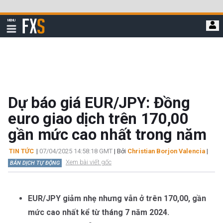
Bỏ
qua
FXStreet
MENU
để
Hiển
thị
đi
điều
hướng
đến
nội
dung
chính
Dự báo giá EUR/JPY: Đồng
euro giao dịch trên 170,00
gần mức cao nhất trong năm
TIN TỨC
|
07/04/2025 14:58:18 GMT
| Bởi
Christian Borjon Valencia
|
Xem bài viết gốc
BẢN DỊCH TỰ ĐỘNG
EUR/JPY giảm nhẹ nhưng vẫn ở trên 170,00, gần
mức cao nhất kể từ tháng 7 năm 2024.