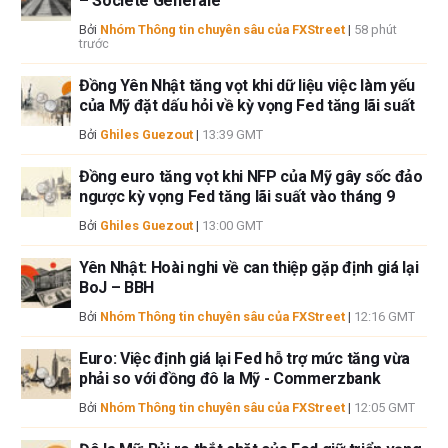
– Societe Generale
Tác giả và FXStreet không phải là các cố vấn đầu tư đã đăng ký và không
có nội dung nào trong bài viết này nhằm mục đích tư vấn đầu tư.
Bởi
Nhóm Thông tin chuyên sâu của FXStreet
|
58 phút
trước
Đồng Yên Nhật tăng vọt khi dữ liệu việc làm yếu
của Mỹ đặt dấu hỏi về kỳ vọng Fed tăng lãi suất
Bởi
Ghiles Guezout
|
13:39 GMT
Đồng euro tăng vọt khi NFP của Mỹ gây sốc đảo
ngược kỳ vọng Fed tăng lãi suất vào tháng 9
Bởi
Ghiles Guezout
|
13:00 GMT
Yên Nhật: Hoài nghi về can thiệp gặp định giá lại
BoJ – BBH
Bởi
Nhóm Thông tin chuyên sâu của FXStreet
|
12:16 GMT
Euro: Việc định giá lại Fed hỗ trợ mức tăng vừa
phải so với đồng đô la Mỹ - Commerzbank
Bởi
Nhóm Thông tin chuyên sâu của FXStreet
|
12:05 GMT