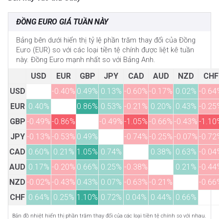
ĐỒNG EURO GIÁ TUẦN NÀY
Bảng bên dưới hiển thị tỷ lệ phần trăm thay đổi của Đồng
Euro (EUR) so với các loại tiền tệ chính được liệt kê tuần
này. Đồng Euro mạnh nhất so với Bảng Anh.
USD
EUR
GBP
JPY
CAD
AUD
NZD
CHF
USD
-0.40%
0.49%
0.13%
-0.60%
-0.17%
0.02%
-0.64
EUR
0.40%
0.86%
0.53%
-0.21%
0.20%
0.43%
-0.25
GBP
-0.49%
-0.86%
-0.49%
-1.05%
-0.66%
-0.43%
-1.10
JPY
-0.13%
-0.53%
0.49%
-0.74%
-0.25%
-0.07%
-0.72
CAD
0.60%
0.21%
1.05%
0.74%
0.38%
0.63%
-0.04
AUD
0.17%
-0.20%
0.66%
0.25%
-0.38%
0.21%
-0.44
NZD
-0.02%
-0.43%
0.43%
0.07%
-0.63%
-0.21%
-0.66
CHF
0.64%
0.25%
1.10%
0.72%
0.04%
0.44%
0.66%
Bản đồ nhiệt hiển thị phần trăm thay đổi của các loại tiền tệ chính so với nhau.