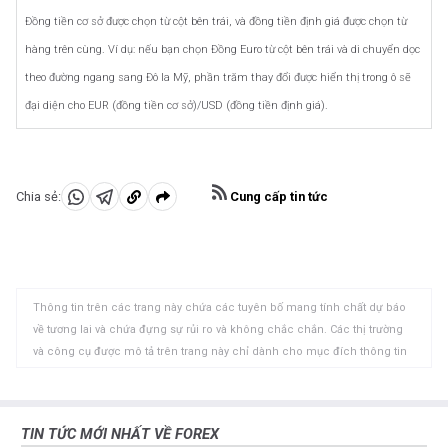
Đồng tiền cơ sở được chọn từ cột bên trái, và đồng tiền định giá được chọn từ
hàng trên cùng. Ví dụ: nếu bạn chọn Đồng Euro từ cột bên trái và di chuyển dọc
theo đường ngang sang Đô la Mỹ, phần trăm thay đổi được hiển thị trong ô sẽ
đại diện cho EUR (đồng tiền cơ sở)/USD (đồng tiền định giá).
Cung cấp tin tức
Chia sẻ:
Chia
Chia
Sao
sẻ
sẻ
chép
vào
vào
vào
WhatsApp
Telegram
khay
Thông tin trên các trang này chứa các tuyên bố mang tính chất dự báo
nhớ
về tương lai và chứa đựng sự rủi ro và không chắc chắn. Các thị trường
tạm
và công cụ được mô tả trên trang này chỉ dành cho mục đích thông tin
và không phải là các khuyến nghị về việc mua hoặc bán các tài sản này.
Bạn nên tự nghiên cứu kỹ lưỡng trước khi đưa ra bất kỳ quyết định đầu tư
nào. FXStreet không đảm bảo rằng thông tin này không có lỗi, sai sót
TIN TỨC MỚI NHẤT VỀ FOREX
hoặc sai sót trọng yếu. FXStreet cũng không đảm bảo rằng thông tin này