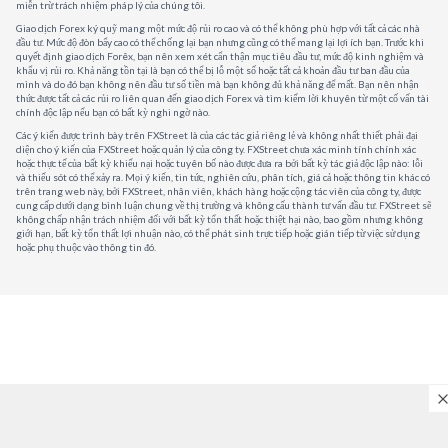
miễn trừ trách nhiệm pháp lý của chúng tôi.
Giao dịch Forex ký quỹ mang một mức độ rủi ro cao và có thể không phù hợp với tất cả các nhà
đầu tư. Mức độ đòn bẩy cao có thể chống lại bạn nhưng cũng có thể mang lại lợi ích bạn. Trước khi
quyết định giao dịch Forêx, bạn nên xem xét cẩn thận mục tiêu đầu tư, mức độ kinh nghiệm và
khẩu vị rủi ro. Khả năng tồn tại là bạn có thể bị lỗ một số hoặc tất cả khoản đầu tư ban đầu của
mình và do đó bạn không nên đầu tư số tiền mà bạn không đủ khả năng để mất. Bạn nên nhận
thức được tất cả các rủi ro liên quan đến giao dịch Forex và tìm kiếm lời khuyên từ một cố vấn tài
chính độc lập nếu bạn có bất kỳ nghi ngờ nào.
Các ý kiến được trình bày trên FXStreet là của các tác giả riêng lẻ và không nhất thiết phải đại
diện cho ý kiến của FXStreet hoặc quản lý của công ty. FXStreet chưa xác minh tính chính xác
hoặc thực tế của bất kỳ khiếu nại hoặc tuyên bố nào được đưa ra bởi bất kỳ tác giả độc lập nào: lỗi
và thiếu sót có thể xảy ra. Mọi ý kiến, tin tức, nghiên cứu, phân tích, giá cả hoặc thông tin khác có
trên trang web này, bởi FXStreet, nhân viên, khách hàng hoặc cộng tác viên của công ty, được
cung cấp dưới dạng bình luận chung về thị trường và không cấu thành tư vấn đầu tư. FXStreet sẽ
không chấp nhận trách nhiệm đối với bất kỳ tổn thất hoặc thiệt hại nào, bao gồm nhưng không
giới hạn, bất kỳ tổn thất lợi nhuận nào, có thể phát sinh trực tiếp hoặc gián tiếp từ việc sử dụng
hoặc phụ thuộc vào thông tin đó.