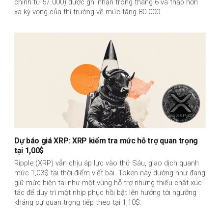
chỉnh từ 57.000) được ghi nhận trong tháng 6 và thấp hơn
xa kỳ vọng của thị trường về mức tăng 80.000.
Dự báo giá XRP: XRP kiểm tra mức hỗ trợ quan trọng
tại 1,00$
Ripple (XRP) vẫn chịu áp lực vào thứ Sáu, giao dịch quanh
mức 1,03$ tại thời điểm viết bài. Token này dường như đang
giữ mức hiện tại như một vùng hỗ trợ nhưng thiếu chất xúc
tác để duy trì một nhịp phục hồi bật lên hướng tới ngưỡng
kháng cự quan trọng tiếp theo tại 1,10$.