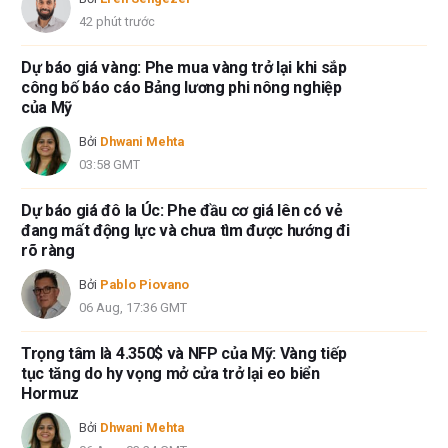
42 phút trước
Dự báo giá vàng: Phe mua vàng trở lại khi sắp
công bố báo cáo Bảng lương phi nông nghiệp
của Mỹ
Bởi
Dhwani Mehta
03:58 GMT
Dự báo giá đô la Úc: Phe đầu cơ giá lên có vẻ
đang mất động lực và chưa tìm được hướng đi
rõ ràng
Bởi
Pablo Piovano
06 Aug, 17:36 GMT
Trọng tâm là 4.350$ và NFP của Mỹ: Vàng tiếp
tục tăng do hy vọng mở cửa trở lại eo biển
Hormuz
Bởi
Dhwani Mehta