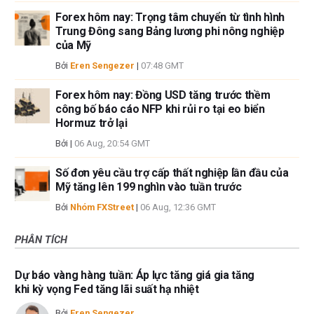
Forex hôm nay: Trọng tâm chuyển từ tình hình
Trung Đông sang Bảng lương phi nông nghiệp
của Mỹ
Bởi
Eren Sengezer
|
07:48 GMT
Forex hôm nay: Đồng USD tăng trước thềm
công bố báo cáo NFP khi rủi ro tại eo biển
Hormuz trở lại
Bởi
|
06 Aug, 20:54 GMT
Số đơn yêu cầu trợ cấp thất nghiệp lần đầu của
Mỹ tăng lên 199 nghìn vào tuần trước
Bởi
Nhóm FXStreet
|
06 Aug, 12:36 GMT
PHÂN TÍCH
Dự báo vàng hàng tuần: Áp lực tăng giá gia tăng
khi kỳ vọng Fed tăng lãi suất hạ nhiệt
Bởi
Eren Sengezer