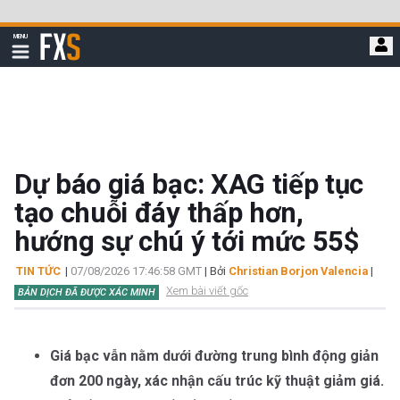
Bỏ
qua
FXStreet
MENU
để
Hiển
thị
đi
điều
hướng
đến
nội
dung
chính
Dự báo giá bạc: XAG tiếp tục
tạo chuỗi đáy thấp hơn,
hướng sự chú ý tới mức 55$
TIN TỨC
|
07/08/2026 17:46:58 GMT
| Bởi
Christian Borjon Valencia
|
Xem bài viết gốc
BẢN DỊCH ĐÃ ĐƯỢC XÁC MINH
Giá bạc vẫn nằm dưới đường trung bình động giản
đơn 200 ngày, xác nhận cấu trúc kỹ thuật giảm giá.