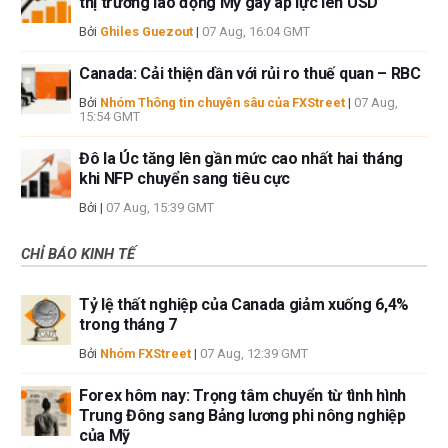
thị trường lao động Mỹ gây áp lực lên USD
Bởi
Ghiles Guezout
|
07 Aug, 16:04 GMT
Canada: Cải thiện dần với rủi ro thuế quan – RBC
Bởi
Nhóm Thông tin chuyên sâu của FXStreet
|
07 Aug,
15:54 GMT
Đô la Úc tăng lên gần mức cao nhất hai tháng
khi NFP chuyển sang tiêu cực
Bởi
|
07 Aug, 15:39 GMT
CHỈ BÁO KINH TẾ
Tỷ lệ thất nghiệp của Canada giảm xuống 6,4%
trong tháng 7
Bởi
Nhóm FXStreet
|
07 Aug, 12:39 GMT
Forex hôm nay: Trọng tâm chuyển từ tình hình
Trung Đông sang Bảng lương phi nông nghiệp
của Mỹ