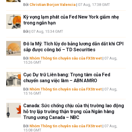
Bởi
Christian Borjon Valencia
|
07 Aug, 17:38 GMT
Kỳ vọng lạm phát của Fed New York giảm nhẹ
trong ngắn hạn
Bởi
|
07 Aug, 15:34 GMT
Đô la Mỹ: Tích lũy do bảng lương dẫn dắt khi CPI
sắp được công bố – TD Securities
Bởi
Nhóm Thông tin chuyên sâu của FXStreet
|
07 Aug,
15:26 GMT
Cục Dự trữ Liên bang: Trọng tâm của Fed
chuyển sang việc làm – ABN AMRO
Bởi
Nhóm Thông tin chuyên sâu của FXStreet
|
07 Aug,
15:16 GMT
Canada: Sức chống chịu của thị trường lao động
hỗ trợ lập trường thận trọng của Ngân hàng
Trung ương Canada – NBC
Bởi
Nhóm Thông tin chuyên sâu của FXStreet
|
07 Aug,
15:08 GMT