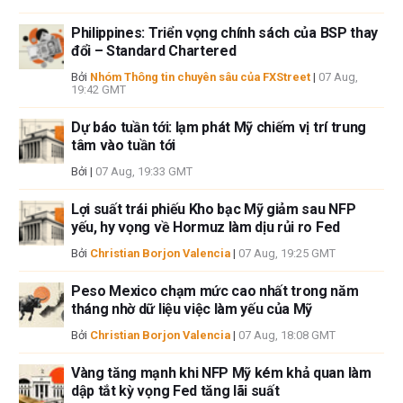
các tác giả và không nhất thiết phản ánh chính sách hoặc quan điểm
Philippines: Triển vọng chính sách của BSP thay
chính thức của FXStreet cũng như các nhà quảng cáo của nó. Tác giả
đổi – Standard Chartered
sẽ không chịu trách nhiệm về thông tin được tìm thấy ở cuối các liên kết
được đăng trên trang này.
Bởi
Nhóm Thông tin chuyên sâu của FXStreet
|
07 Aug,
19:42 GMT
Nếu không được đề cập rõ ràng trong nội dung bài viết, tại thời điểm viết
bài, tác giả không nắm giữ vị thế nào đối với bất kỳ cổ phiếu nào được đề
Dự báo tuần tới: lạm phát Mỹ chiếm vị trí trung
cập trong bài viết này và không có quan hệ kinh doanh với bất kỳ công ty
tâm vào tuần tới
nào được đề cập. Tác giả không nhận được tiền công cho việc viết bài
Bởi
|
07 Aug, 19:33 GMT
này, ngoài từ FXStreet.
FXStreet và tác giả không cung cấp các đề xuất được cá nhân hóa. Tác
Lợi suất trái phiếu Kho bạc Mỹ giảm sau NFP
giả không cam đoan về tính chính xác, đầy đủ hoặc phù hợp của thông
yếu, hy vọng về Hormuz làm dịu rủi ro Fed
tin này. FXStreet và tác giả sẽ không chịu trách nhiệm về bất kỳ sai sót,
Bởi
Christian Borjon Valencia
|
07 Aug, 19:25 GMT
thiếu sót hoặc bất kỳ tổn thất, thương tích hoặc thiệt hại nào phát sinh từ
thông tin này và việc hiển thị hoặc sử dụng thông tin này. Ngoại trừ các
Peso Mexico chạm mức cao nhất trong năm
lỗi và thiếu sót.
tháng nhờ dữ liệu việc làm yếu của Mỹ
Tác giả và FXStreet không phải là các cố vấn đầu tư đã đăng ký và không
có nội dung nào trong bài viết này nhằm mục đích tư vấn đầu tư.
Bởi
Christian Borjon Valencia
|
07 Aug, 18:08 GMT
Vàng tăng mạnh khi NFP Mỹ kém khả quan làm
dập tắt kỳ vọng Fed tăng lãi suất