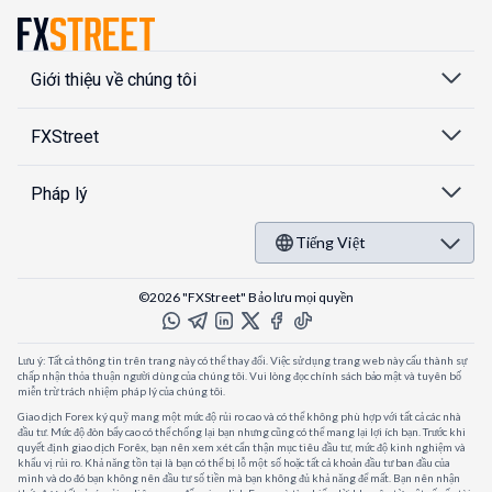
Giới thiệu về chúng tôi
FXStreet
Pháp lý
Tiếng Việt
©2026 "FXStreet" Bảo lưu mọi quyền
Lưu ý: Tất cả thông tin trên trang này có thể thay đổi. Việc sử dụng trang web này cấu thành sự
chấp nhận thỏa thuận người dùng của chúng tôi. Vui lòng đọc chính sách bảo mật và tuyên bố
miễn trừ trách nhiệm pháp lý của chúng tôi.
Giao dịch Forex ký quỹ mang một mức độ rủi ro cao và có thể không phù hợp với tất cả các nhà
đầu tư. Mức độ đòn bẩy cao có thể chống lại bạn nhưng cũng có thể mang lại lợi ích bạn. Trước khi
quyết định giao dịch Forêx, bạn nên xem xét cẩn thận mục tiêu đầu tư, mức độ kinh nghiệm và
khẩu vị rủi ro. Khả năng tồn tại là bạn có thể bị lỗ một số hoặc tất cả khoản đầu tư ban đầu của
mình và do đó bạn không nên đầu tư số tiền mà bạn không đủ khả năng để mất. Bạn nên nhận