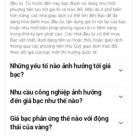
đầu tư. Từ trước đến nay, bạc được sử dụng như một
phương tiện lưu trữ giá trị và trao đổi. Mặc dù ít phổ biến
hơn Vàng, các nhà giao dịch có thể tìm đến Bạc để đa
dạng hóa danh mục đầu tư, tận dụng giá trị nội tại của bạc
hoặc như một biện pháp phòng ngừa rủi ro tiềm năng
trong thời kỳ lạm phát cao. Các nhà đầu tư có thể mua
Bạc vật chất, dưới dạng tiền xu hoặc thỏi, hoặc giao dịch
thông qua các phương tiện như Quỹ giao dịch trao đổi,
theo dõi giá của bạc trên thị trường quốc tế.
Những yếu tố nào ảnh hưởng tới giá
bạc?
Giá bạc có thể biến động do nhiều yếu tố khác nhau. Bất
ổn địa chính trị hoặc lo ngại về suy thoái kinh tế sâu có
Nhu cầu công nghiệp ảnh hưởng
thể khiến giá bạc tăng do vai trò tài sản trú ẩn an toàn,
đến giá bạc như thế nào?
mặc dù mức độ ảnh hưởng thấp hơn so với vàng. Là một
tài sản không mang lại lợi nhuận, Bạc có xu hướng tăng khi
Bạc được sử dụng rộng rãi trong công nghiệp, đặc biệt là
lãi suất giảm. Biến động của nó cũng phụ thuộc vào diễn
trong các lĩnh vực như điện tử hoặc năng lượng mặt trời,
Giá bạc phản ứng thế nào với động
biến của đồng đô la Mỹ (USD) vì bạc được định giá theo
do độ dẫn điện cao nhất trong số các kim loại – thậm chí
thái của vàng?
đồng tiền này (XAG/USD). Đồng đô la mạnh có xu hướng
hơn cả đồng và vàng. Sự gia tăng nhu cầu có thể đẩy giá
giữ giá Bạc ở mức thấp, trong khi đồng đô la yếu hơn có
bạc lên cao, trong khi nhu cầu giảm thường khiến giá