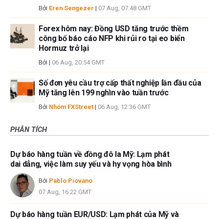
Bởi
Eren Sengezer
|
07 Aug, 07:48 GMT
Forex hôm nay: Đồng USD tăng trước thềm
công bố báo cáo NFP khi rủi ro tại eo biển
Hormuz trở lại
Bởi
|
06 Aug, 20:54 GMT
Số đơn yêu cầu trợ cấp thất nghiệp lần đầu của
Mỹ tăng lên 199 nghìn vào tuần trước
Bởi
Nhóm FXStreet
|
06 Aug, 12:36 GMT
PHÂN TÍCH
Dự báo hàng tuần về đồng đô la Mỹ: Lạm phát
dai dẳng, việc làm suy yếu và hy vọng hòa bình
Bởi
Pablo Piovano
07 Aug, 16:22 GMT
Dự báo hàng tuần EUR/USD: Lạm phát của Mỹ và