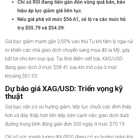
Chỉ số RSI đang tiến gần đến vùng quá bán, báo
hiệu áp lực giảm giá liên tục.
Nếu giá phá vỡ mức $56.61, sẽ lộ ra các mức hỗ
trợ $55.79 và $54.39.
Giá bạc giảm mạnh gần 2,50% vào thứ Tư khi tâm lý ngại rủi
ro khiến các nhà giao dịch chuyển sang mua đô la Mỹ, gây
bất lợi cho kim loại quý. Tại thời điểm viết bài, XAG/USD
đang giao dịch ở mức $58.41 sau khi mở cửa ở mức
khoảng $61.03.
Dự báo giá XAG/USD: Triển vọng kỹ
thuật
Giá bạc vẫn có xu hướng giảm, tiếp tục chuỗi các đỉnh thấp
hơn và đáy thấp hơn liên tiếp, bên cạnh việc giao dịch dưới
đường trung bình động giản đơn 200 ngày ở mức $70.19.
Chỉ số sức mạnh tương đối (RSI) đang có xu hướng giảm khi