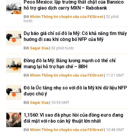
Peso Mexico: lập trường thắt chặt của Banxico
tin này. FXStreet và tác giả sẽ không chịu trách nhiệm về bất kỳ sai sót,
hỗ trợ giao dịch carry MXN – Rabobank
thiếu sót hoặc bất kỳ tổn thất, thương tích hoặc thiệt hại nào phát sinh từ
Bởi
Nhóm Thông tin chuyên sâu của FXStreet
|
52 phút
thông tin này và việc hiển thị hoặc sử dụng thông tin này. Ngoại trừ các
trước
lỗi và thiếu sót.
Tác giả và FXStreet không phải là các cố vấn đầu tư đã đăng ký và không
Dự báo giá chỉ số đô la Mỹ: Có khả năng tìm thấy
hướng đi sau khi công bố NFP của Mỹ
có nội dung nào trong bài viết này nhằm mục đích tư vấn đầu tư.
Bởi
Sagar Dua
|
53 phút trước
Đồng đô la Mỹ: Bảng lương mạnh có thể chỉ
mang lại hỗ trợ hạn chế – BBH
Bởi
Nhóm Thông tin chuyên sâu của FXStreet
|
11:21 GMT
Đô la Úc tăng nhẹ so với đô la Mỹ khi dữ liệu NFP
được chú ý
Bởi
Sagar Dua
|
10:54 GMT
1,1560: Vì sao đà phục hồi của đồng euro đang
đối mặt với rào cản kỹ thuật lớn nhất
Bởi
Nhóm Thông tin chuyên sâu của FXStreet
|
10:48 GMT