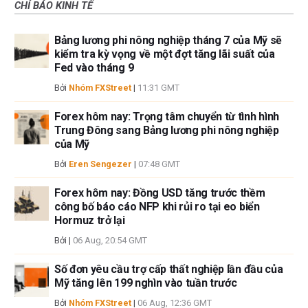
CHỈ BÁO KINH TẾ
Bảng lương phi nông nghiệp tháng 7 của Mỹ sẽ
kiểm tra kỳ vọng về một đợt tăng lãi suất của
Fed vào tháng 9
Bởi
Nhóm FXStreet
|
11:31 GMT
Forex hôm nay: Trọng tâm chuyển từ tình hình
Trung Đông sang Bảng lương phi nông nghiệp
của Mỹ
Bởi
Eren Sengezer
|
07:48 GMT
Forex hôm nay: Đồng USD tăng trước thềm
công bố báo cáo NFP khi rủi ro tại eo biển
Hormuz trở lại
Bởi
|
06 Aug, 20:54 GMT
Số đơn yêu cầu trợ cấp thất nghiệp lần đầu của
Mỹ tăng lên 199 nghìn vào tuần trước
Bởi
Nhóm FXStreet
|
06 Aug, 12:36 GMT