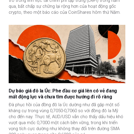
trò trong lĩnh vực tài chính phi tập trung (DeFi) trong năm
qua, bất chấp sự chững lại rộng hơn của hoạt động gốc
crypto, theo một báo cáo của CoinShares hôm thứ Năm.
Dự báo giá đô la Úc: Phe đầu cơ giá lên có vẻ đang
mất động lực và chưa tìm được hướng đi rõ ràng
Đà phục hồi của đồng đô la Úc dường như đã gặp một số
kháng cự trong vùng 0,7050-0,7060 so với đồng đô la Mỹ
cho đến nay. Thực tế, AUD/USD vẫn cho thấy dấu hiệu khó
vượt qua mốc 0,7000 một cách bền vững, trong khi triển
vọng tích cực dường như không thay đổi trên đường SMA