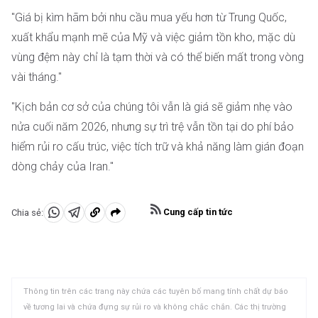
"Giá bị kìm hãm bởi nhu cầu mua yếu hơn từ Trung Quốc,
xuất khẩu mạnh mẽ của Mỹ và việc giảm tồn kho, mặc dù
vùng đệm này chỉ là tạm thời và có thể biến mất trong vòng
vài tháng."
"Kịch bản cơ sở của chúng tôi vẫn là giá sẽ giảm nhẹ vào
nửa cuối năm 2026, nhưng sự trì trệ vẫn tồn tại do phí bảo
hiểm rủi ro cấu trúc, việc tích trữ và khả năng làm gián đoạn
dòng chảy của Iran."
Cung cấp tin tức
Chia sẻ:
Chia
Chia
Sao
sẻ
sẻ
chép
vào
vào
vào
WhatsApp
Telegram
khay
Thông tin trên các trang này chứa các tuyên bố mang tính chất dự báo
nhớ
về tương lai và chứa đựng sự rủi ro và không chắc chắn. Các thị trường