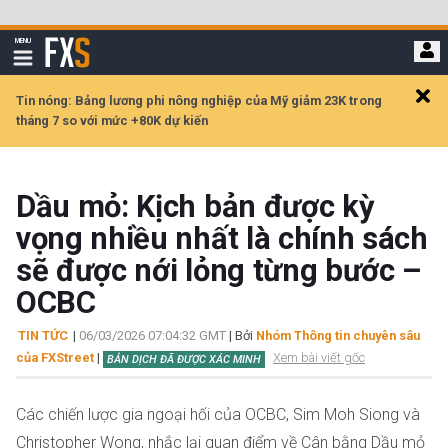
Bỏ
qua
FXStreet
MENU
để
Hiển
thị
đi
điều
hướng
đến
Tin nóng: Bảng lương phi nông nghiệp của Mỹ giảm 23K trong
Clos
nội
tháng 7 so với mức +80K dự kiến
alert
dung
chính
Dầu mỏ: Kịch bản được kỳ
vọng nhiều nhất là chính sách
sẽ được nới lỏng từng bước –
OCBC
TIN TỨC
|
06/03/2026 07:04:32 GMT
| Bởi
Nhóm Thông tin chuyên sâu
của FXStreet
|
Xem bài viết gốc
BẢN DỊCH ĐÃ ĐƯỢC XÁC MINH
Các chiến lược gia ngoại hối của OCBC, Sim Moh Siong và
Christopher Wong, nhắc lại quan điểm về Cân bằng Dầu mỏ