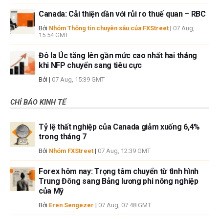
Canada: Cải thiện dần với rủi ro thuế quan – RBC
Bởi
Nhóm Thông tin chuyên sâu của FXStreet
|
07 Aug,
15:54 GMT
Đô la Úc tăng lên gần mức cao nhất hai tháng
khi NFP chuyển sang tiêu cực
Bởi
|
07 Aug, 15:39 GMT
CHỈ BÁO KINH TẾ
Tỷ lệ thất nghiệp của Canada giảm xuống 6,4%
trong tháng 7
Bởi
Nhóm FXStreet
|
07 Aug, 12:39 GMT
Forex hôm nay: Trọng tâm chuyển từ tình hình
Trung Đông sang Bảng lương phi nông nghiệp
của Mỹ
Bởi
Eren Sengezer
|
07 Aug, 07:48 GMT