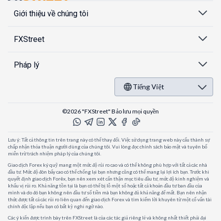
Giới thiệu về chúng tôi
FXStreet
Pháp lý
Tiếng Việt
©2026 "FXStreet" Bảo lưu mọi quyền
Lưu ý: Tất cả thông tin trên trang này có thể thay đổi. Việc sử dụng trang web này cấu thành sự
chấp nhận thỏa thuận người dùng của chúng tôi. Vui lòng đọc chính sách bảo mật và tuyên bố
miễn trừ trách nhiệm pháp lý của chúng tôi.
Giao dịch Forex ký quỹ mang một mức độ rủi ro cao và có thể không phù hợp với tất cả các nhà
đầu tư. Mức độ đòn bẩy cao có thể chống lại bạn nhưng cũng có thể mang lại lợi ích bạn. Trước khi
quyết định giao dịch Forêx, bạn nên xem xét cẩn thận mục tiêu đầu tư, mức độ kinh nghiệm và
khẩu vị rủi ro. Khả năng tồn tại là bạn có thể bị lỗ một số hoặc tất cả khoản đầu tư ban đầu của
mình và do đó bạn không nên đầu tư số tiền mà bạn không đủ khả năng để mất. Bạn nên nhận
thức được tất cả các rủi ro liên quan đến giao dịch Forex và tìm kiếm lời khuyên từ một cố vấn tài
chính độc lập nếu bạn có bất kỳ nghi ngờ nào.
Các ý kiến được trình bày trên FXStreet là của các tác giả riêng lẻ và không nhất thiết phải đại