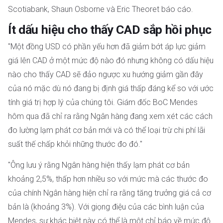
Scotiabank, Shaun Osborne và Eric Theoret báo cáo.
Ít dấu hiệu cho thấy CAD sắp hồi phục
"Một đồng USD có phần yếu hơn đã giảm bớt áp lực giảm
giá lên CAD ở một mức độ nào đó nhưng không có dấu hiệu
nào cho thấy CAD sẽ đảo ngược xu hướng giảm gần đây
của nó mặc dù nó đang bị định giá thấp đáng kể so với ước
tính giá trị hợp lý của chúng tôi. Giám đốc BoC Mendes
hôm qua đã chỉ ra rằng Ngân hàng đang xem xét các cách
đo lường lạm phát cơ bản mới và có thể loại trừ chi phí lãi
suất thế chấp khỏi những thước đo đó."
"Ông lưu ý rằng Ngân hàng hiện thấy lạm phát cơ bản
khoảng 2,5%, thấp hơn nhiều so với mức mà các thước đo
của chính Ngân hàng hiện chỉ ra rằng tăng trưởng giá cả cơ
bản là (khoảng 3%). Với giọng điệu của các bình luận của
Mendes, sự khác biệt này có thể là một chỉ báo về mức độ