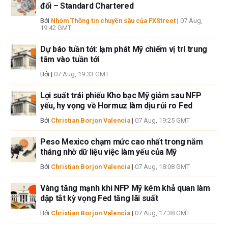
đổi – Standard Chartered
sẽ không chịu trách nhiệm về thông tin được tìm thấy ở cuối các liên kết
được đăng trên trang này.
Bởi
Nhóm Thông tin chuyên sâu của FXStreet
|
07 Aug,
19:42 GMT
Nếu không được đề cập rõ ràng trong nội dung bài viết, tại thời điểm viết
bài, tác giả không nắm giữ vị thế nào đối với bất kỳ cổ phiếu nào được đề
Dự báo tuần tới: lạm phát Mỹ chiếm vị trí trung
cập trong bài viết này và không có quan hệ kinh doanh với bất kỳ công ty
tâm vào tuần tới
nào được đề cập. Tác giả không nhận được tiền công cho việc viết bài
Bởi
|
07 Aug, 19:33 GMT
này, ngoài từ FXStreet.
FXStreet và tác giả không cung cấp các đề xuất được cá nhân hóa. Tác
Lợi suất trái phiếu Kho bạc Mỹ giảm sau NFP
giả không cam đoan về tính chính xác, đầy đủ hoặc phù hợp của thông
yếu, hy vọng về Hormuz làm dịu rủi ro Fed
tin này. FXStreet và tác giả sẽ không chịu trách nhiệm về bất kỳ sai sót,
Bởi
Christian Borjon Valencia
|
07 Aug, 19:25 GMT
thiếu sót hoặc bất kỳ tổn thất, thương tích hoặc thiệt hại nào phát sinh từ
thông tin này và việc hiển thị hoặc sử dụng thông tin này. Ngoại trừ các
Peso Mexico chạm mức cao nhất trong năm
lỗi và thiếu sót.
tháng nhờ dữ liệu việc làm yếu của Mỹ
Tác giả và FXStreet không phải là các cố vấn đầu tư đã đăng ký và không
có nội dung nào trong bài viết này nhằm mục đích tư vấn đầu tư.
Bởi
Christian Borjon Valencia
|
07 Aug, 18:08 GMT
Vàng tăng mạnh khi NFP Mỹ kém khả quan làm
dập tắt kỳ vọng Fed tăng lãi suất
Bởi
Christian Borjon Valencia
|
07 Aug, 17:38 GMT