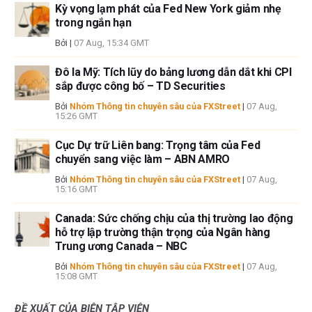
Kỳ vọng lạm phát của Fed New York giảm nhẹ
trong ngắn hạn
Bởi
|
07 Aug, 15:34 GMT
Đô la Mỹ: Tích lũy do bảng lương dẫn dắt khi CPI
sắp được công bố – TD Securities
Bởi
Nhóm Thông tin chuyên sâu của FXStreet
|
07 Aug,
15:26 GMT
Cục Dự trữ Liên bang: Trọng tâm của Fed
chuyển sang việc làm – ABN AMRO
Bởi
Nhóm Thông tin chuyên sâu của FXStreet
|
07 Aug,
15:16 GMT
Canada: Sức chống chịu của thị trường lao động
hỗ trợ lập trường thận trọng của Ngân hàng
Trung ương Canada – NBC
Bởi
Nhóm Thông tin chuyên sâu của FXStreet
|
07 Aug,
15:08 GMT
ĐỀ XUẤT CỦA BIÊN TẬP VIÊN