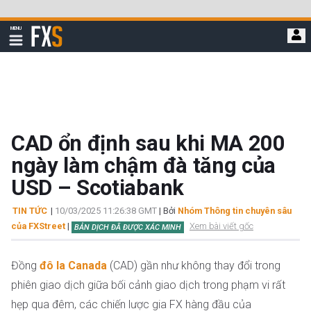
Bỏ
qua
FXStreet
MENU
để
Hiển
thị
đi
điều
hướng
đến
nội
dung
chính
CAD ổn định sau khi MA 200
ngày làm chậm đà tăng của
USD – Scotiabank
TIN TỨC
|
10/03/2025 11:26:38 GMT
| Bởi
Nhóm Thông tin chuyên sâu
của FXStreet
|
Xem bài viết gốc
BẢN DỊCH ĐÃ ĐƯỢC XÁC MINH
Đồng
đô la Canada
(CAD) gần như không thay đổi trong
phiên giao dịch giữa bối cảnh giao dịch trong phạm vi rất
hẹp qua đêm, các chiến lược gia FX hàng đầu của