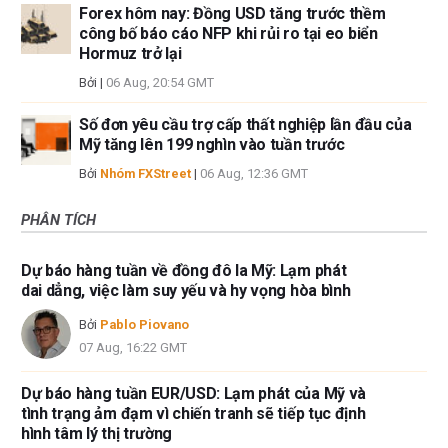
Forex hôm nay: Đồng USD tăng trước thềm
công bố báo cáo NFP khi rủi ro tại eo biển
Hormuz trở lại
Bởi
|
06 Aug, 20:54 GMT
Số đơn yêu cầu trợ cấp thất nghiệp lần đầu của
Mỹ tăng lên 199 nghìn vào tuần trước
Bởi
Nhóm FXStreet
|
06 Aug, 12:36 GMT
PHÂN TÍCH
Dự báo hàng tuần về đồng đô la Mỹ: Lạm phát
dai dẳng, việc làm suy yếu và hy vọng hòa bình
Bởi
Pablo Piovano
07 Aug, 16:22 GMT
Dự báo hàng tuần EUR/USD: Lạm phát của Mỹ và
tình trạng ảm đạm vì chiến tranh sẽ tiếp tục định
hình tâm lý thị trường