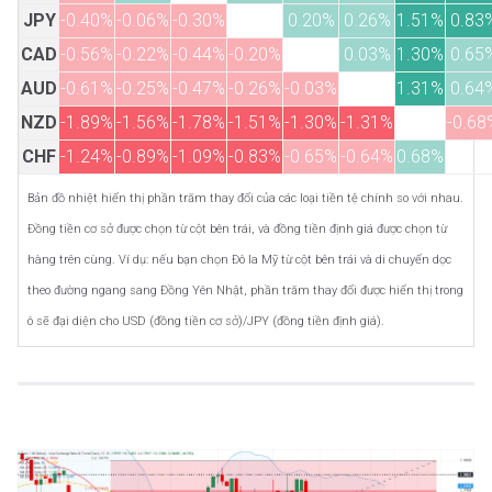
JPY
-0.40%
-0.06%
-0.30%
0.20%
0.26%
1.51%
0.83
CAD
-0.56%
-0.22%
-0.44%
-0.20%
0.03%
1.30%
0.65
AUD
-0.61%
-0.25%
-0.47%
-0.26%
-0.03%
1.31%
0.64
NZD
-1.89%
-1.56%
-1.78%
-1.51%
-1.30%
-1.31%
-0.68
CHF
-1.24%
-0.89%
-1.09%
-0.83%
-0.65%
-0.64%
0.68%
Bản đồ nhiệt hiển thị phần trăm thay đổi của các loại tiền tệ chính so với nhau.
Đồng tiền cơ sở được chọn từ cột bên trái, và đồng tiền định giá được chọn từ
hàng trên cùng. Ví dụ: nếu bạn chọn Đô la Mỹ từ cột bên trái và di chuyển dọc
theo đường ngang sang Đồng Yên Nhật, phần trăm thay đổi được hiển thị trong
ô sẽ đại diện cho USD (đồng tiền cơ sở)/JPY (đồng tiền định giá).