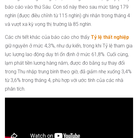
báo cáo vào thứ Sáu. Con số này theo sau mức tăng 179
nghìn (được điều chỉnh từ 115 nghìn) ghi nhận trong tháng 4
và vượt xa kỳ vọng thị trường là 85 nghìn.
Các chi tiết khác của báo cáo cho thấy
Tỷ lệ thất nghiệp
giữ nguyên ở mức 4,3%, như dự kiến, trong khi Tỷ lệ tham gia
lực lượng lao động duy trì ổn định ở mức 61,8%. Cuối cùng,
lạm phát tiền lương hàng năm, được đo bằng sự thay đổi
trong Thu nhập trung bình theo giờ, đã giảm nhẹ xuống 3,4%
từ 3,6% trong tháng 4, phù hợp với ước tính của các nhà
phân tích.