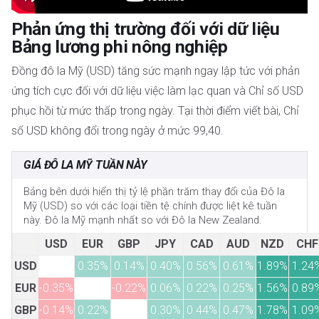
Phản ứng thị trường đối với dữ liệu
Bảng lương phi nông nghiệp
Đồng đô la Mỹ (USD) tăng sức mạnh ngay lập tức với phản
ứng tích cực đối với dữ liệu việc làm lạc quan và Chỉ số USD
phục hồi từ mức thấp trong ngày. Tại thời điểm viết bài, Chỉ
số USD không đổi trong ngày ở mức 99,40.
GIÁ ĐÔ LA MỸ TUẦN NÀY
Bảng bên dưới hiển thị tỷ lệ phần trăm thay đổi của Đô la
Mỹ (USD) so với các loại tiền tệ chính được liệt kê tuần
này. Đô la Mỹ mạnh nhất so với Đô la New Zealand.
USD
EUR
GBP
JPY
CAD
AUD
NZD
CHF
USD
0.35%
0.14%
0.40%
0.56%
0.61%
1.89%
1.24
EUR
-0.35%
-0.22%
0.06%
0.22%
0.25%
1.56%
0.89
GBP
-0.14%
0.22%
0.30%
0.44%
0.47%
1.78%
1.09