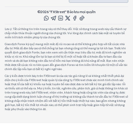
©2026 "FXStreet" Bảo lưu mọi quyền
Lưu ý: Tất cả thông tin trên trang này có thể thay đổi. Việc sử dụng trang web này cấu thành sự
chấp nhận thỏa thuận người dùng của chúng tôi. Vui lòng đọc chính sách bảo mật và tuyên bố
miễn trừ trách nhiệm pháp lý của chúng tôi.
Giao dịch Forex ký quỹ mang một mức độ rủi ro cao và có thể không phù hợp với tất cả các nhà
đầu tư. Mức độ đòn bẩy cao có thể chống lại bạn nhưng cũng có thể mang lại lợi ích bạn. Trước khi
quyết định giao dịch Forêx, bạn nên xem xét cẩn thận mục tiêu đầu tư, mức độ kinh nghiệm và
khẩu vị rủi ro. Khả năng tồn tại là bạn có thể bị lỗ một số hoặc tất cả khoản đầu tư ban đầu của
mình và do đó bạn không nên đầu tư số tiền mà bạn không đủ khả năng để mất. Bạn nên nhận
thức được tất cả các rủi ro liên quan đến giao dịch Forex và tìm kiếm lời khuyên từ một cố vấn tài
chính độc lập nếu bạn có bất kỳ nghi ngờ nào.
Các ý kiến được trình bày trên FXStreet là của các tác giả riêng lẻ và không nhất thiết phải đại
diện cho ý kiến của FXStreet hoặc quản lý của công ty. FXStreet chưa xác minh tính chính xác
hoặc thực tế của bất kỳ khiếu nại hoặc tuyên bố nào được đưa ra bởi bất kỳ tác giả độc lập nào: lỗi
và thiếu sót có thể xảy ra. Mọi ý kiến, tin tức, nghiên cứu, phân tích, giá cả hoặc thông tin khác có
trên trang web này, bởi FXStreet, nhân viên, khách hàng hoặc cộng tác viên của công ty, được
cung cấp dưới dạng bình luận chung về thị trường và không cấu thành tư vấn đầu tư. FXStreet sẽ
không chấp nhận trách nhiệm đối với bất kỳ tổn thất hoặc thiệt hại nào, bao gồm nhưng không
giới hạn, bất kỳ tổn thất lợi nhuận nào, có thể phát sinh trực tiếp hoặc gián tiếp từ việc sử dụng
hoặc phụ thuộc vào thông tin đó.