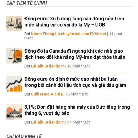
CẶP TIỀN TỆ CHÍNH
Đồng euro: Xu hướng tăng cần đóng cửa trên
mức kháng cự so với đô la Mỹ – UOB
Bởi
Nhóm Thông tin chuyên sâu của FXStreet
|
11 phút
trước
Đồng đô la Canada đi ngang khi các nhà giao
dịch theo dõi khả năng Mỹ-Iran đạt thỏa thuận
Bởi
Lallalit Srijandorn
|
12 phút trước
Đồng euro ổn định ở mức cao nhất ba tuần
trong bối cảnh dữ liệu tích cực và giá dầu giảm
Bởi
Guillermo Alcala
|
15 phút trước
3,1%: Đơn đặt hàng nhà máy của Đức tăng trong
tháng 6, vượt dự báo
Bởi
Lallalit Srijandorn
|
34 phút trước
CHỈ BÁO KINH TẾ