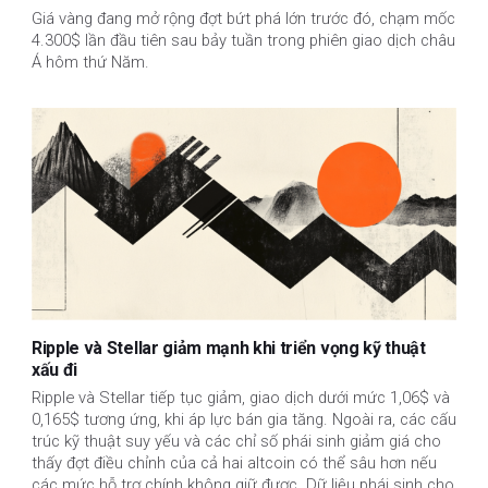
Giá vàng đang mở rộng đợt bứt phá lớn trước đó, chạm mốc
4.300$ lần đầu tiên sau bảy tuần trong phiên giao dịch châu
Á hôm thứ Năm.
Ripple và Stellar giảm mạnh khi triển vọng kỹ thuật
xấu đi
Ripple và Stellar tiếp tục giảm, giao dịch dưới mức 1,06$ và 
0,165$ tương ứng, khi áp lực bán gia tăng. Ngoài ra, các cấu 
trúc kỹ thuật suy yếu và các chỉ số phái sinh giảm giá cho 
thấy đợt điều chỉnh của cả hai altcoin có thể sâu hơn nếu 
các mức hỗ trợ chính không giữ được. Dữ liệu phái sinh cho 