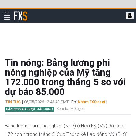
Bỏ
qua
FXStreet
MENU
để
Hiển
thị
đi
điều
hướng
đến
nội
dung
chính
Tin nóng: Bảng lương phi
nông nghiệp của Mỹ tăng
172.000 trong tháng 5 so với
dự báo 85.000
TIN TỨC
|
06/05/2026 12:43:49 GMT
| Bởi
Nhóm FXStreet
|
Xem bài viết gốc
BẢN DỊCH ĐÃ ĐƯỢC XÁC MINH
Bảng lương phi nông nghiệp (NFP) ở Hoa Kỳ (Mỹ) đã tăng
172 nghìn trong tháng 5, Cục Thống kê Lao động Mỹ (BLS)