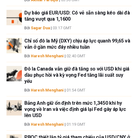
này, ngoài từ FXStreet.
FXStreet và tác giả không cung cấp các đề xuất được cá nhân hóa. Tác
Dự báo giá EUR/USD: Có vẻ sẵn sàng kéo dài đà
giả không cam đoan về tính chính xác, đầy đủ hoặc phù hợp của thông
tăng vượt qua 1,1600
tin này. FXStreet và tác giả sẽ không chịu trách nhiệm về bất kỳ sai sót,
Bởi
Sagar Dua
|
03:17 GMT
thiếu sót hoặc bất kỳ tổn thất, thương tích hoặc thiệt hại nào phát sinh từ
thông tin này và việc hiển thị hoặc sử dụng thông tin này. Ngoại trừ các
Chỉ số đô la Mỹ (DXY) chịu áp lực quanh 99,65 và
lỗi và thiếu sót.
vẫn ở gần mức đáy nhiều tuần
Tác giả và FXStreet không phải là các cố vấn đầu tư đã đăng ký và không
Bởi
Haresh Menghani
|
02:40 GMT
có nội dung nào trong bài viết này nhằm mục đích tư vấn đầu tư.
Đô la Canada vẫn giữ đà tăng so với USD khi giá
dầu phục hồi và kỳ vọng Fed tăng lãi suất suy
yếu
Bởi
Haresh Menghani
|
01:54 GMT
Bảng Anh giữ ổn định trên mức 1,3450 khi hy
vọng về Iran và việc định giá lại Fed gây áp lực
lên USD
Bởi
Haresh Menghani
|
01:19 GMT
PBOC thiết lập tỷ giá tham chiếu của USD/CNY ở