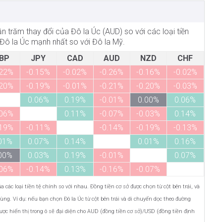
hần trăm thay đổi của Đô la Úc (AUD) so với các loại tiền
 Đô la Úc mạnh nhất so với Đô la Mỹ.
BP
JPY
CAD
AUD
NZD
CHF
.22%
-0.15%
-0.02%
-0.26%
-0.16%
-0.02%
.20%
-0.19%
-0.01%
-0.21%
-0.20%
-0.03%
0.06%
0.19%
-0.01%
0.00%
0.06%
.06%
0.11%
-0.07%
-0.03%
0.14%
.19%
-0.11%
-0.14%
-0.19%
-0.13%
01%
0.07%
0.14%
0.01%
0.16%
00%
0.03%
0.19%
-0.01%
0.07%
.06%
-0.14%
0.13%
-0.16%
-0.07%
 các loại tiền tệ chính so với nhau. Đồng tiền cơ sở được chọn từ cột bên trái, và
ùng. Ví dụ: nếu bạn chọn Đô la Úc từ cột bên trái và di chuyển dọc theo đường
ợc hiển thị trong ô sẽ đại diện cho AUD (đồng tiền cơ sở)/USD (đồng tiền định