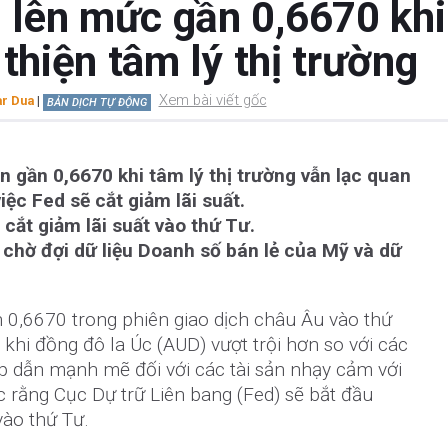
lên mức gần 0,6670 khi
 thiện tâm lý thị trường
Xem bài viết gốc
r Dua
|
BẢN DỊCH TỰ ĐỘNG
 gần 0,6670 khi tâm lý thị trường vẫn lạc quan
ệc Fed sẽ cắt giảm lãi suất.
cắt giảm lãi suất vào thứ Tư.
chờ đợi dữ liệu Doanh số bán lẻ của Mỹ và dữ
 0,6670 trong phiên giao dịch châu Âu vào thứ
 khi đồng đô la Úc (AUD) vượt trội hơn so với các
p dẫn mạnh mẽ đối với các tài sản nhạy cảm với
c rằng Cục Dự trữ Liên bang (Fed) sẽ bắt đầu
vào thứ Tư.