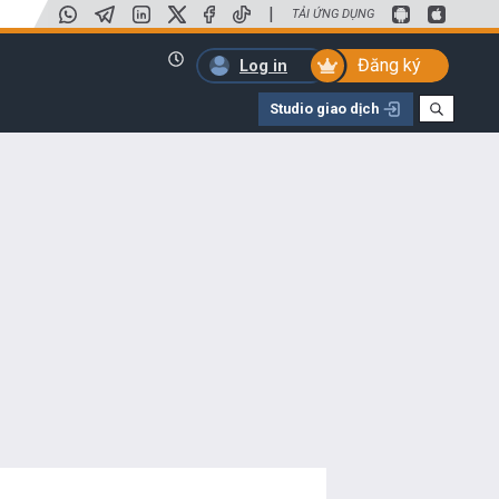
|
TẢI ỨNG DỤNG
Đăng ký
Log in
Studio giao dịch