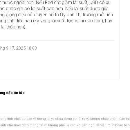
ốn nước ngoài hơn. Nếu Fed cắt giảm lãi suất, USD có xu
ác quốc gia có lợi suất cao hơn. Nếu lãi suất được giữ
ng giọng điệu của tuyên bố từ Ủy ban Thị trường mở Liên
g tính diều hâu (kỳ vọng lãi suất tương lai cao hơn), hay
lai thấp hơn).
thg 9 17, 2025 18:00
ng cấp tin tức
ang tính chất dự báo về tương lai và chứa đựng sự rủi ro và không chắc chắn. Các thị
 dành cho mục đích thông tin và không phải là các khuyến nghị về việc mua hoặc bán