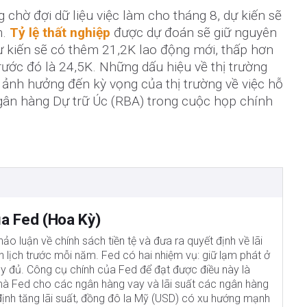
 chờ đợi dữ liệu việc làm cho tháng 8, dự kiến sẽ
m.
Tỷ lệ thất nghiệp
được dự đoán sẽ giữ nguyên
ự kiến sẽ có thêm 21,2K lao động mới, thấp hơn
ước đó là 24,5K. Những dấu hiệu về thị trường
 ảnh hưởng đến kỳ vọng của thị trường về việc hỗ
Ngân hàng Dự trữ Úc (RBA) trong cuộc họp chính
ủa Fed (Hoa Kỳ)
hảo luận về chính sách tiền tệ và đưa ra quyết định về lãi
n lịch trước mỗi năm. Fed có hai nhiệm vụ: giữ lạm phát ở
ầy đủ. Công cụ chính của Fed để đạt được điều này là
ất mà Fed cho các ngân hàng vay và lãi suất các ngân hàng
ịnh tăng lãi suất, đồng đô la Mỹ (USD) có xu hướng mạnh