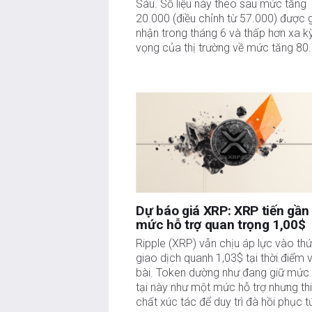
Sáu. Số liệu này theo sau mức tăng
20.000 (điều chỉnh từ 57.000) được 
nhận trong tháng 6 và thấp hơn xa k
vọng của thị trường về mức tăng 80
Dự báo giá XRP: XRP tiến gần
mức hỗ trợ quan trọng 1,00$
Ripple (XRP) vẫn chịu áp lực vào thứ
giao dịch quanh 1,03$ tại thời điểm v
bài. Token dường như đang giữ mức 
tại này như một mức hỗ trợ nhưng th
chất xúc tác để duy trì đà hồi phục t