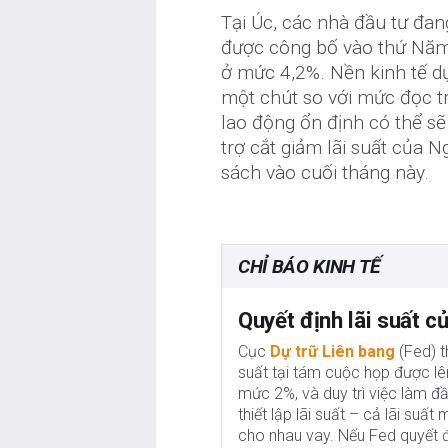
Tại Úc, các nhà đầu tư đang
được công bố vào thứ Nă
ở mức 4,2%. Nền kinh tế d
một chút so với mức đọc tr
lao động ổn định có thể sẽ
trợ cắt giảm lãi suất của 
sách vào cuối tháng này.
CHỈ BÁO KINH TẾ
Quyết định lãi suất c
Cục
Dự trữ Liên bang
(Fed) t
suất tại tám cuộc họp được lê
mức 2%, và duy trì việc làm đ
thiết lập lãi suất – cả lãi su
cho nhau vay. Nếu Fed quyết đ