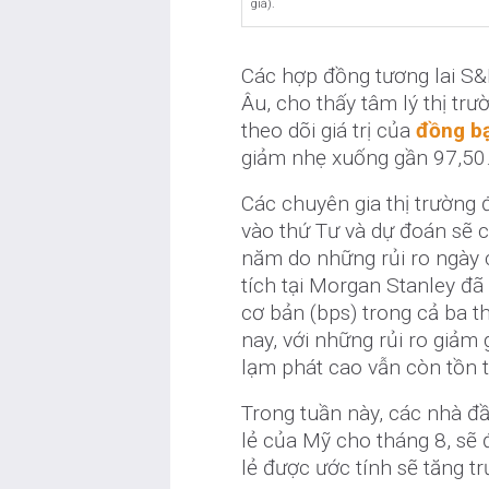
giá).
Các hợp đồng tương lai S&
Âu, cho thấy tâm lý thị trư
theo dõi giá trị của
đồng b
giảm nhẹ xuống gần 97,50
Các chuyên gia thị trường đ
vào thứ Tư và dự đoán sẽ c
năm do những rủi ro ngày 
tích tại Morgan Stanley đã
cơ bản (bps) trong cả ba t
nay, với những rủi ro giảm 
lạm phát cao vẫn còn tồn t
Trong tuần này, các nhà đầ
lẻ của Mỹ cho tháng 8, sẽ
lẻ được ước tính sẽ tăng tr