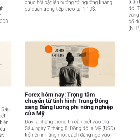
tuần 
phục hồi bật lên hướng tới ngưỡng kháng
ghi
đó. T
cự quan trọng tiếp theo tại 1,10$.
ỳ
vàng 
.000.
bố dữ
(NFP)
Forex hôm nay: Trọng tâm
chuyển từ tình hình Trung Đông
sang Bảng lương phi nông nghiệp
 Sáu,
của Mỹ
iết
Đây là những thông tin cần biết vào thứ
hiện
Sáu, ngày 7 tháng 8: Đồng đô la Mỹ (USD)
iếu
trở nên im lặng một cách đáng ngờ vào
ức