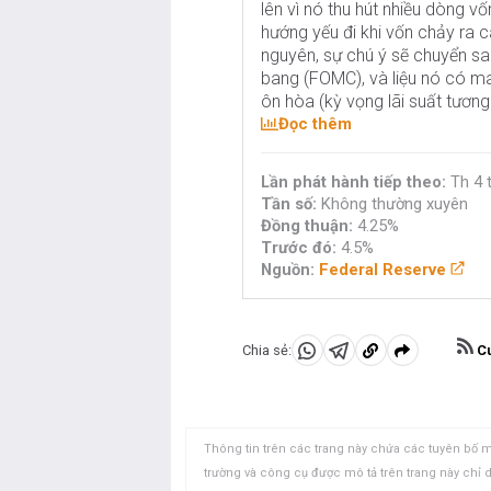
lên vì nó thu hút nhiều dòng v
hướng yếu đi khi vốn chảy ra c
nguyên, sự chú ý sẽ chuyển sa
bang (FOMC), và liệu nó có man
ôn hòa (kỳ vọng lãi suất tương 
Đọc thêm
Lần phát hành tiếp theo:
Th 4 
Tần số:
Không thường xuyên
Đồng thuận:
4.25%
Trước đó:
4.5%
Nguồn:
Federal Reserve
Cu
Chia sẻ:
Chia
Chia
Sao
sẻ
sẻ
chép
vào
vào
vào
WhatsApp
Telegram
khay
Thông tin trên các trang này chứa các tuyên bố m
nhớ
trường và công cụ được mô tả trên trang này chỉ