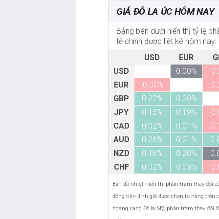
GIÁ ĐÔ LA ÚC HÔM NAY
Bảng bên dưới hiển thị tỷ lệ p
tệ chính được liệt kê hôm nay.
USD
EUR
G
USD
0.00%
-0
EUR
-0.00%
-0
GBP
0.22%
0.20%
JPY
0.15%
0.19%
-0
CAD
0.02%
0.01%
-0
AUD
0.26%
0.21%
0.
NZD
0.16%
0.20%
0.
CHF
0.02%
0.03%
-0
Bản đồ nhiệt hiển thị phần trăm thay đổi của
đồng tiền định giá được chọn từ hàng trên c
ngang sang Đô la Mỹ, phần trăm thay đổi đư