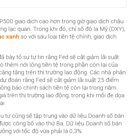
P500 giao dịch cao hơn trong giờ giao dịch châu
ờng lạc quan. Trong khi đó, chỉ số đô la Mỹ (DXY),
ạc xanh
so với sáu loại tiền tệ chính, giao dịch
.
ã bày tỏ sự tự tin rằng Fed sẽ cắt giảm lãi suất
ó thêm nới lỏng tiền tệ trong phần còn lại của
càng tăng trên thị trường lao động. Các nhà phân
 dự đoán rằng Fed sẽ cắt giảm lãi suất 25 điểm
hông báo chính sách tiền tệ còn lại trong năm
giá trên thị trường lao động, trong khi mối đe dọa
ại.
u tư cũng sẽ tập trung vào dữ liệu Doanh số bán
 được công bố vào thứ Ba. Dữ liệu Doanh số bán
ưởng với tốc độ vừa phải là 0,3%.