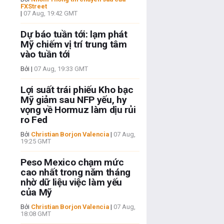
FXStreet
|
07 Aug, 19:42 GMT
Dự báo tuần tới: lạm phát
Mỹ chiếm vị trí trung tâm
vào tuần tới
Bởi
|
07 Aug, 19:33 GMT
Lợi suất trái phiếu Kho bạc
Mỹ giảm sau NFP yếu, hy
vọng về Hormuz làm dịu rủi
ro Fed
Bởi
Christian Borjon Valencia
|
07 Aug,
19:25 GMT
Peso Mexico chạm mức
cao nhất trong năm tháng
nhờ dữ liệu việc làm yếu
của Mỹ
Bởi
Christian Borjon Valencia
|
07 Aug,
18:08 GMT