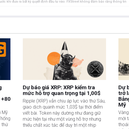
rước khi đưa ra bất kỳ quyết định đầu tư nào. FXStreet không đảm bảo rằng thông tin
FXStreet cũng không đảm bảo rằng thông tin này có tính chất kịp thời. Việc đầu tư vào
ồm việc mất tất cả hoặc một phần khoản đầu tư của bạn cũng như sự đau khổ về cảm
uan đến đầu tư, bao gồm việc mất toàn bộ vốn đầu tư, thuộc trách nhiệm của bạn. Các
à của các tác giả và không nhất thiết phản ánh chính sách hoặc quan điểm chính thức
Tác giả sẽ không chịu trách nhiệm về thông tin được tìm thấy ở cuối các liên kết
ết, tại thời điểm viết bài, tác giả không nắm giữ vị thế nào đối với bất kỳ cổ phiếu
uan hệ kinh doanh với bất kỳ công ty nào được đề cập. Tác giả không nhận được tiền
được cá nhân hóa. Tác giả không cam đoan về tính chính xác, đầy đủ hoặc phù hợp
u trách nhiệm về bất kỳ sai sót, thiếu sót hoặc bất kỳ tổn thất, thương tích hoặc thiệt
hoặc sử dụng thông tin này. Ngoại trừ các lỗi và thiếu sót.
 tư đã đăng ký và không có nội dung nào trong bài viết này nhằm mục đích tư vấn đầu
g
Dự báo giá XRP: XRP kiểm tra
Dự 
mức hỗ trợ quan trọng tại 1,00$
trở 
à +80
Bảng
Ripple (XRP) vẫn chịu áp lực vào thứ Sáu,
Mỹ
giao dịch quanh mức 1,03$ tại thời điểm
i Mỹ
Vàng
viết bài. Token này dường như đang giữ
Thống
mới t
mức hiện tại như một vùng hỗ trợ nhưng
 thứ
thoái
thiếu chất xúc tác để duy trì một nhịp