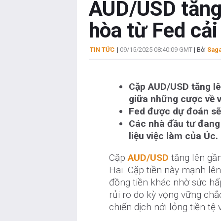
AUD/USD tăng 
hòa từ Fed cải
TIN TỨC
|
09/15/2025 08:40:09 GMT
| Bởi
Saga
Cặp AUD/USD tăng lên
giữa những cược về vi
Fed được dự đoán sẽ 
Các nhà đầu tư đang 
liệu việc làm của Úc.
Cặp
AUD/USD
tăng lên gần
Hai. Cặp tiền này mạnh lên
đồng tiền khác nhờ sức hấ
rủi ro do kỳ vọng vững chắ
chiến dịch nới lỏng tiền tệ 