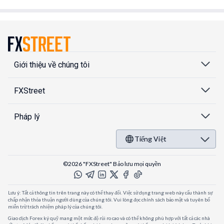
Giới thiệu về chúng tôi
FXStreet
Pháp lý
Tiếng Việt
©2026 "FXStreet" Bảo lưu mọi quyền
Lưu ý: Tất cả thông tin trên trang này có thể thay đổi. Việc sử dụng trang web này cấu thành sự
chấp nhận thỏa thuận người dùng của chúng tôi. Vui lòng đọc chính sách bảo mật và tuyên bố
miễn trừ trách nhiệm pháp lý của chúng tôi.
Giao dịch Forex ký quỹ mang một mức độ rủi ro cao và có thể không phù hợp với tất cả các nhà