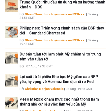
Trung Quốc: Nhu cầu tín dụng và xu hướng thanh
rủi ro, bao gồm việc mất tất cả hoặc một phần khoản đầu tư của bạn
khoản – DBS
cũng như sự đau khổ về cảm xúc. Tất cả các rủi ro, tổn thất và chi phí
liên quan đến đầu tư, bao gồm việc mất toàn bộ vốn đầu tư, thuộc trách
Bởi
Nhóm Thông tin chuyên sâu của FXStreet
|
07 Aug,
21:51 GMT
nhiệm của bạn. Các quan điểm và ý kiến thể hiện trong bài viết này là của
các tác giả và không nhất thiết phản ánh chính sách hoặc quan điểm
Philippines: Triển vọng chính sách của BSP thay
chính thức của FXStreet cũng như các nhà quảng cáo của nó. Tác giả
đổi – Standard Chartered
sẽ không chịu trách nhiệm về thông tin được tìm thấy ở cuối các liên kết
được đăng trên trang này.
Bởi
Nhóm Thông tin chuyên sâu của FXStreet
|
07 Aug,
19:42 GMT
Nếu không được đề cập rõ ràng trong nội dung bài viết, tại thời điểm viết
bài, tác giả không nắm giữ vị thế nào đối với bất kỳ cổ phiếu nào được đề
Dự báo tuần tới: lạm phát Mỹ chiếm vị trí trung
cập trong bài viết này và không có quan hệ kinh doanh với bất kỳ công ty
tâm vào tuần tới
nào được đề cập. Tác giả không nhận được tiền công cho việc viết bài
Bởi
|
07 Aug, 19:33 GMT
này, ngoài từ FXStreet.
FXStreet và tác giả không cung cấp các đề xuất được cá nhân hóa. Tác
Lợi suất trái phiếu Kho bạc Mỹ giảm sau NFP
giả không cam đoan về tính chính xác, đầy đủ hoặc phù hợp của thông
yếu, hy vọng về Hormuz làm dịu rủi ro Fed
tin này. FXStreet và tác giả sẽ không chịu trách nhiệm về bất kỳ sai sót,
Bởi
Christian Borjon Valencia
|
07 Aug, 19:25 GMT
thiếu sót hoặc bất kỳ tổn thất, thương tích hoặc thiệt hại nào phát sinh từ
thông tin này và việc hiển thị hoặc sử dụng thông tin này. Ngoại trừ các
Peso Mexico chạm mức cao nhất trong năm
lỗi và thiếu sót.
tháng nhờ dữ liệu việc làm yếu của Mỹ
Tác giả và FXStreet không phải là các cố vấn đầu tư đã đăng ký và không
có nội dung nào trong bài viết này nhằm mục đích tư vấn đầu tư.