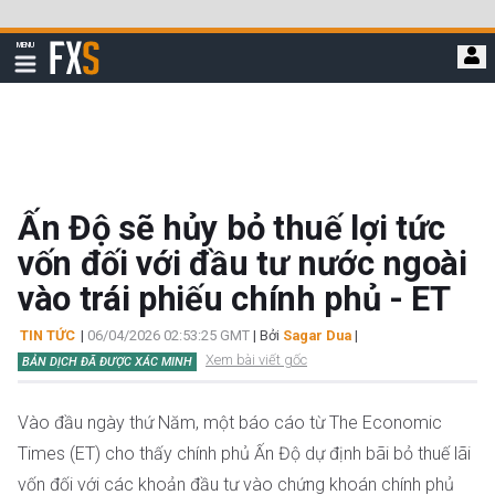
Bỏ
qua
FXStreet
MENU
để
Hiển
thị
đi
điều
hướng
đến
nội
dung
chính
Ấn Độ sẽ hủy bỏ thuế lợi tức
vốn đối với đầu tư nước ngoài
vào trái phiếu chính phủ - ET
TIN TỨC
|
06/04/2026 02:53:25 GMT
| Bởi
Sagar Dua
|
Xem bài viết gốc
BẢN DỊCH ĐÃ ĐƯỢC XÁC MINH
Vào đầu ngày thứ Năm, một báo cáo từ The Economic
Times (ET) cho thấy chính phủ Ấn Độ dự định bãi bỏ thuế lãi
vốn đối với các khoản đầu tư vào chứng khoán chính phủ