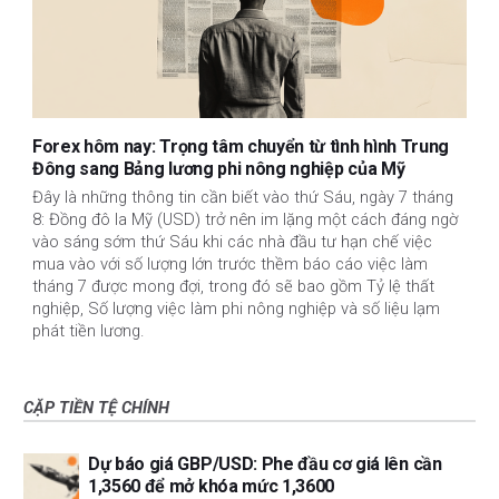
Forex hôm nay: Trọng tâm chuyển từ tình hình Trung
Đông sang Bảng lương phi nông nghiệp của Mỹ
Đây là những thông tin cần biết vào thứ Sáu, ngày 7 tháng
8: Đồng đô la Mỹ (USD) trở nên im lặng một cách đáng ngờ
vào sáng sớm thứ Sáu khi các nhà đầu tư hạn chế việc
mua vào với số lượng lớn trước thềm báo cáo việc làm
tháng 7 được mong đợi, trong đó sẽ bao gồm Tỷ lệ thất
nghiệp, Số lượng việc làm phi nông nghiệp và số liệu lạm
phát tiền lương.
CẶP TIỀN TỆ CHÍNH
Dự báo giá GBP/USD: Phe đầu cơ giá lên cần
1,3560 để mở khóa mức 1,3600