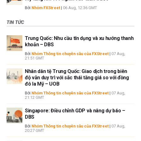
Bởi
Nhóm FXStreet
|
06 Aug, 12:36 GMT
TIN TỨC
Trung Quốc: Nhu cầu tín dụng và xu hướng thanh
khoản – DBS
Bởi
Nhóm Thông tin chuyên sâu của FXStreet
|
07 Aug,
21:51 GMT
Nhân dân tệ Trung Quốc: Giao dịch trong biên
độ vẫn duy trì với sắc thái tăng giá so với đồng
đô la Mỹ – UOB
Bởi
Nhóm Thông tin chuyên sâu của FXStreet
|
07 Aug,
21:12 GMT
Singapore: Điều chỉnh GDP và nâng dự báo –
DBS
Bởi
Nhóm Thông tin chuyên sâu của FXStreet
|
07 Aug,
20:27 GMT