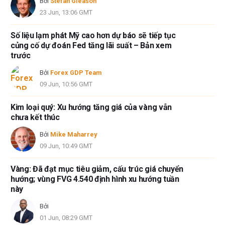
Bởi
Stefan Gleason
23 Jun, 13:06 GMT
Số liệu lạm phát Mỹ cao hơn dự báo sẽ tiếp tục
củng cố dự đoán Fed tăng lãi suất – Bản xem
trước
Bởi
Forex GDP Team
09 Jun, 10:56 GMT
Kim loại quý: Xu hướng tăng giá của vàng vẫn
chưa kết thúc
Bởi
Mike Maharrey
09 Jun, 10:49 GMT
Vàng: Đã đạt mục tiêu giảm, cấu trúc giá chuyển
hướng; vùng FVG 4.540 định hình xu hướng tuần
này
Bởi
01 Jun, 08:29 GMT