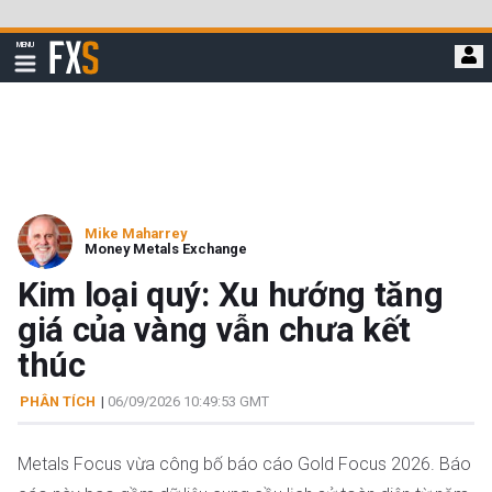
Bỏ
qua
FXStreet
MENU
để
Hiển
thị
đi
điều
hướng
đến
nội
dung
chính
Mike Maharrey
Money Metals Exchange
Kim loại quý: Xu hướng tăng
giá của vàng vẫn chưa kết
thúc
PHÂN TÍCH
|
06/09/2026 10:49:53 GMT
Metals Focus vừa công bố báo cáo Gold Focus 2026. Báo