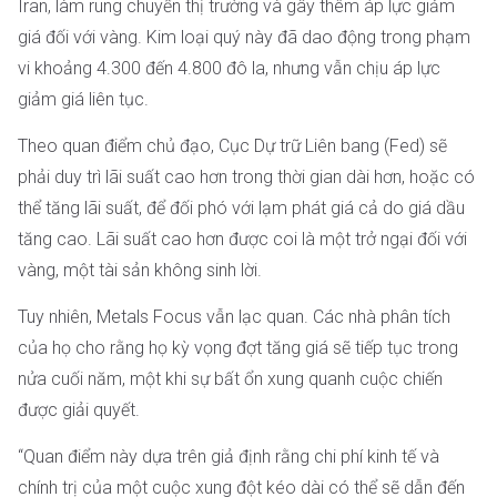
Iran, làm rung chuyển thị trường và gây thêm áp lực giảm
giá đối với vàng. Kim loại quý này đã dao động trong phạm
vi khoảng 4.300 đến 4.800 đô la, nhưng vẫn chịu áp lực
giảm giá liên tục.
Theo quan điểm chủ đạo, Cục Dự trữ Liên bang (Fed) sẽ
phải duy trì lãi suất cao hơn trong thời gian dài hơn, hoặc có
thể tăng lãi suất, để đối phó với lạm phát giá cả do giá dầu
tăng cao. Lãi suất cao hơn được coi là một trở ngại đối với
vàng, một tài sản không sinh lời.
Tuy nhiên, Metals Focus vẫn lạc quan. Các nhà phân tích
của họ cho rằng họ kỳ vọng đợt tăng giá sẽ tiếp tục trong
nửa cuối năm, một khi sự bất ổn xung quanh cuộc chiến
được giải quyết.
“Quan điểm này dựa trên giả định rằng chi phí kinh tế và
chính trị của một cuộc xung đột kéo dài có thể sẽ dẫn đến