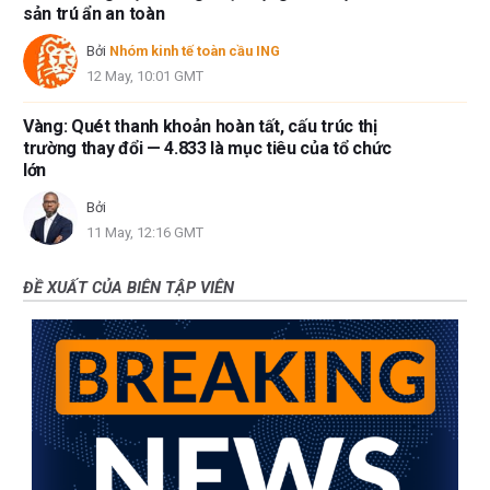
sản trú ẩn an toàn
Bởi
Nhóm kinh tế toàn cầu ING
12 May, 10:01 GMT
Vàng: Quét thanh khoản hoàn tất, cấu trúc thị
trường thay đổi — 4.833 là mục tiêu của tổ chức
lớn
Bởi
11 May, 12:16 GMT
ĐỀ XUẤT CỦA BIÊN TẬP VIÊN