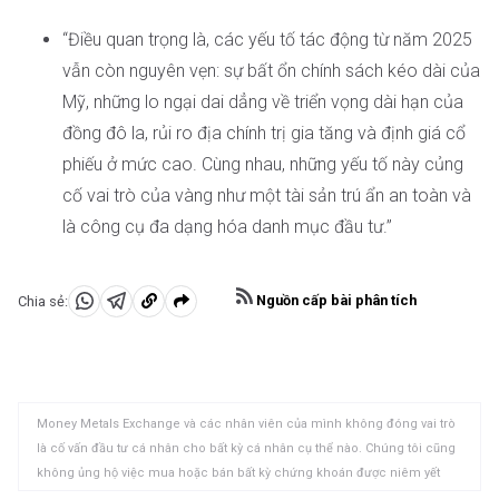
“Điều quan trọng là, các yếu tố tác động từ năm 2025
vẫn còn nguyên vẹn: sự bất ổn chính sách kéo dài của
Mỹ, những lo ngại dai dẳng về triển vọng dài hạn của
đồng đô la, rủi ro địa chính trị gia tăng và định giá cổ
phiếu ở mức cao. Cùng nhau, những yếu tố này củng
cố vai trò của vàng như một tài sản trú ẩn an toàn và
là công cụ đa dạng hóa danh mục đầu tư.”
Nguồn cấp bài phân tích
Chia sẻ:
Chia
Chia
Sao
sẻ
sẻ
chép
vào
vào
vào
WhatsApp
Telegram
khay
Money Metals Exchange và các nhân viên của mình không đóng vai trò
nhớ
là cố vấn đầu tư cá nhân cho bất kỳ cá nhân cụ thể nào. Chúng tôi cũng
tạm
không ủng hộ việc mua hoặc bán bất kỳ chứng khoán được niêm yết
trên sàn giao dịch cho bất kỳ cá nhân cụ thể nào. Độc giả và khách hàng