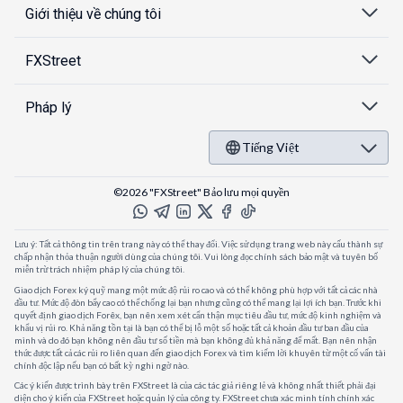
Giới thiệu về chúng tôi
FXStreet
Pháp lý
Tiếng Việt
©2026 "FXStreet" Bảo lưu mọi quyền
Lưu ý: Tất cả thông tin trên trang này có thể thay đổi. Việc sử dụng trang web này cấu thành sự
chấp nhận thỏa thuận người dùng của chúng tôi. Vui lòng đọc chính sách bảo mật và tuyên bố
miễn trừ trách nhiệm pháp lý của chúng tôi.
Giao dịch Forex ký quỹ mang một mức độ rủi ro cao và có thể không phù hợp với tất cả các nhà
đầu tư. Mức độ đòn bẩy cao có thể chống lại bạn nhưng cũng có thể mang lại lợi ích bạn. Trước khi
quyết định giao dịch Forêx, bạn nên xem xét cẩn thận mục tiêu đầu tư, mức độ kinh nghiệm và
khẩu vị rủi ro. Khả năng tồn tại là bạn có thể bị lỗ một số hoặc tất cả khoản đầu tư ban đầu của
mình và do đó bạn không nên đầu tư số tiền mà bạn không đủ khả năng để mất. Bạn nên nhận
thức được tất cả các rủi ro liên quan đến giao dịch Forex và tìm kiếm lời khuyên từ một cố vấn tài
chính độc lập nếu bạn có bất kỳ nghi ngờ nào.
Các ý kiến được trình bày trên FXStreet là của các tác giả riêng lẻ và không nhất thiết phải đại
diện cho ý kiến của FXStreet hoặc quản lý của công ty. FXStreet chưa xác minh tính chính xác