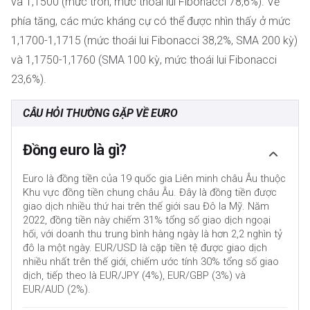
và 1,1500 (mức tròn, mức thoái lui Fibonacci 78,6%). Về
phía tăng, các mức kháng cự có thể được nhìn thấy ở mức
1,1700-1,1715 (mức thoái lui Fibonacci 38,2%, SMA 200 kỳ)
và 1,1750-1,1760 (SMA 100 kỳ, mức thoái lui Fibonacci
23,6%).
CÂU HỎI THƯỜNG GẶP VỀ EURO
Đồng euro là gì?
Euro là đồng tiền của 19 quốc gia Liên minh châu Âu thuộc
Khu vực đồng tiền chung châu Âu. Đây là đồng tiền được
giao dịch nhiều thứ hai trên thế giới sau Đô la Mỹ. Năm
2022, đồng tiền này chiếm 31% tổng số giao dịch ngoại
hối, với doanh thu trung bình hàng ngày là hơn 2,2 nghìn tỷ
đô la một ngày. EUR/USD là cặp tiền tệ được giao dịch
nhiều nhất trên thế giới, chiếm ước tính 30% tổng số giao
dịch, tiếp theo là EUR/JPY (4%), EUR/GBP (3%) và
EUR/AUD (2%).