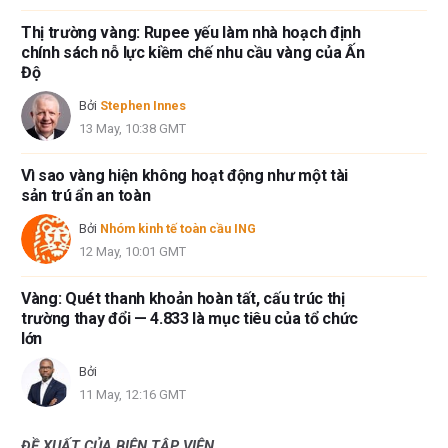
Thị trường vàng: Rupee yếu làm nhà hoạch định
chính sách nỗ lực kiềm chế nhu cầu vàng của Ấn
Độ
Bởi
Stephen Innes
13 May, 10:38 GMT
Vì sao vàng hiện không hoạt động như một tài
sản trú ẩn an toàn
Bởi
Nhóm kinh tế toàn cầu ING
12 May, 10:01 GMT
Vàng: Quét thanh khoản hoàn tất, cấu trúc thị
trường thay đổi — 4.833 là mục tiêu của tổ chức
lớn
Bởi
11 May, 12:16 GMT
ĐỀ XUẤT CỦA BIÊN TẬP VIÊN