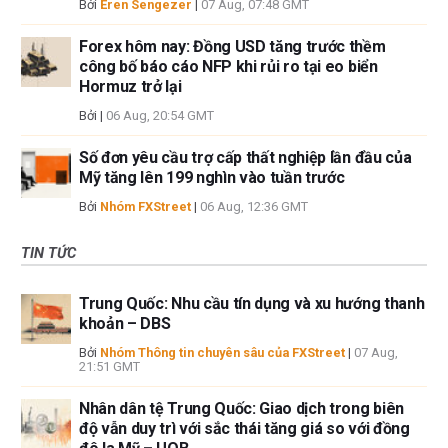
Bởi
Eren Sengezer
|
07 Aug, 07:48 GMT
Forex hôm nay: Đồng USD tăng trước thềm
công bố báo cáo NFP khi rủi ro tại eo biển
Hormuz trở lại
Bởi
|
06 Aug, 20:54 GMT
Số đơn yêu cầu trợ cấp thất nghiệp lần đầu của
Mỹ tăng lên 199 nghìn vào tuần trước
Bởi
Nhóm FXStreet
|
06 Aug, 12:36 GMT
TIN TỨC
Trung Quốc: Nhu cầu tín dụng và xu hướng thanh
khoản – DBS
Bởi
Nhóm Thông tin chuyên sâu của FXStreet
|
07 Aug,
21:51 GMT
Nhân dân tệ Trung Quốc: Giao dịch trong biên
độ vẫn duy trì với sắc thái tăng giá so với đồng