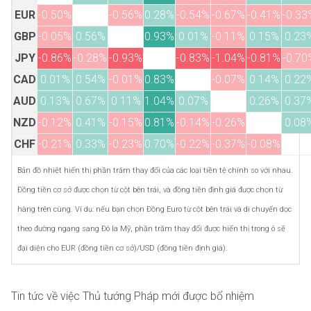
EUR
-0.50%
-0.56%
0.28%
-0.54%
-0.67%
-0.41%
-0.33
GBP
-0.05%
0.56%
0.93%
0.01%
-0.11%
0.15%
0.23
JPY
-0.86%
-0.28%
-0.93%
-0.83%
-1.04%
-0.81%
-0.70
CAD
0.01%
0.54%
-0.01%
0.83%
-0.07%
0.14%
0.22
AUD
0.13%
0.67%
0.11%
1.04%
0.07%
0.26%
0.37
NZD
-0.12%
0.41%
-0.15%
0.81%
-0.14%
-0.26%
0.08
CHF
-0.21%
0.33%
-0.23%
0.70%
-0.22%
-0.37%
-0.08%
Bản đồ nhiệt hiển thị phần trăm thay đổi của các loại tiền tệ chính so với nhau.
Đồng tiền cơ sở được chọn từ cột bên trái, và đồng tiền định giá được chọn từ
hàng trên cùng. Ví dụ: nếu bạn chọn Đồng Euro từ cột bên trái và di chuyển dọc
theo đường ngang sang Đô la Mỹ, phần trăm thay đổi được hiển thị trong ô sẽ
đại diện cho EUR (đồng tiền cơ sở)/USD (đồng tiền định giá).
Tin tức về việc Thủ tướng Pháp mới được bổ nhiệm