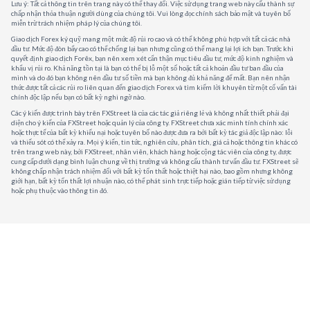
Lưu ý: Tất cả thông tin trên trang này có thể thay đổi. Việc sử dụng trang web này cấu thành sự
chấp nhận thỏa thuận người dùng của chúng tôi. Vui lòng đọc chính sách bảo mật và tuyên bố
miễn trừ trách nhiệm pháp lý của chúng tôi.
Giao dịch Forex ký quỹ mang một mức độ rủi ro cao và có thể không phù hợp với tất cả các nhà
đầu tư. Mức độ đòn bẩy cao có thể chống lại bạn nhưng cũng có thể mang lại lợi ích bạn. Trước khi
quyết định giao dịch Forêx, bạn nên xem xét cẩn thận mục tiêu đầu tư, mức độ kinh nghiệm và
khẩu vị rủi ro. Khả năng tồn tại là bạn có thể bị lỗ một số hoặc tất cả khoản đầu tư ban đầu của
mình và do đó bạn không nên đầu tư số tiền mà bạn không đủ khả năng để mất. Bạn nên nhận
thức được tất cả các rủi ro liên quan đến giao dịch Forex và tìm kiếm lời khuyên từ một cố vấn tài
chính độc lập nếu bạn có bất kỳ nghi ngờ nào.
Các ý kiến được trình bày trên FXStreet là của các tác giả riêng lẻ và không nhất thiết phải đại
diện cho ý kiến của FXStreet hoặc quản lý của công ty. FXStreet chưa xác minh tính chính xác
hoặc thực tế của bất kỳ khiếu nại hoặc tuyên bố nào được đưa ra bởi bất kỳ tác giả độc lập nào: lỗi
và thiếu sót có thể xảy ra. Mọi ý kiến, tin tức, nghiên cứu, phân tích, giá cả hoặc thông tin khác có
trên trang web này, bởi FXStreet, nhân viên, khách hàng hoặc cộng tác viên của công ty, được
cung cấp dưới dạng bình luận chung về thị trường và không cấu thành tư vấn đầu tư. FXStreet sẽ
không chấp nhận trách nhiệm đối với bất kỳ tổn thất hoặc thiệt hại nào, bao gồm nhưng không
giới hạn, bất kỳ tổn thất lợi nhuận nào, có thể phát sinh trực tiếp hoặc gián tiếp từ việc sử dụng
hoặc phụ thuộc vào thông tin đó.