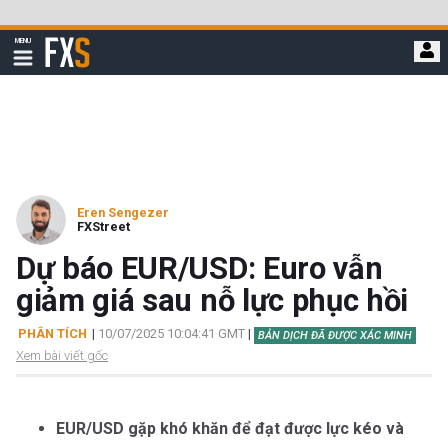
Bỏ
qua
FXStreet
MENU
để
Hiển
thị
đi
điều
hướng
đến
nội
dung
chính
Eren Sengezer
FXStreet
Dự báo EUR/USD: Euro vẫn
giảm giá sau nỗ lực phục hồi
PHÂN TÍCH
|
10/07/2025 10:04:41 GMT
|
BẢN DỊCH ĐÃ ĐƯỢC XÁC MINH
Xem bài viết gốc
EUR/USD gặp khó khăn để đạt được lực kéo và