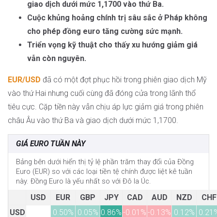
giao dịch dưới mức 1,1700 vào thứ Ba.
Cuộc khủng hoảng chính trị sâu sắc ở Pháp không
cho phép đồng euro tăng cường sức mạnh.
Triển vọng kỹ thuật cho thấy xu hướng giảm giá
vẫn còn nguyên.
EUR/USD
đã có một đợt phục hồi trong phiên giao dịch Mỹ
vào thứ Hai nhưng cuối cùng đã đóng cửa trong lãnh thổ
tiêu cực. Cặp tiền này vẫn chịu áp lực giảm giá trong phiên
châu Âu vào thứ Ba và giao dịch dưới mức 1,1700.
GIÁ EURO TUẦN NÀY
Bảng bên dưới hiển thị tỷ lệ phần trăm thay đổi của Đồng
Euro (EUR) so với các loại tiền tệ chính được liệt kê tuần
này. Đồng Euro là yếu nhất so với Đô la Úc.
USD
EUR
GBP
JPY
CAD
AUD
NZD
CHF
USD
0.50%
0.05%
0.86%
-0.01%
-0.13%
0.12%
0.21