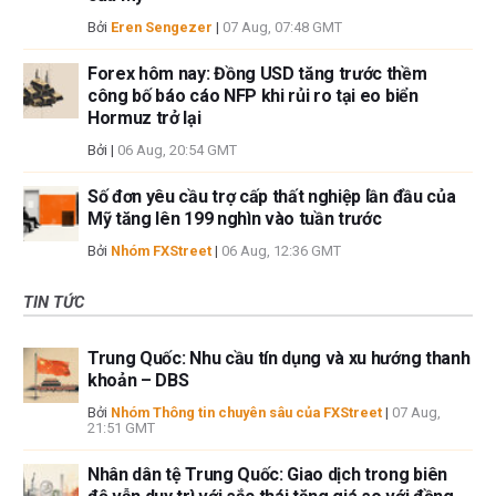
Bởi
Eren Sengezer
|
07 Aug, 07:48 GMT
Forex hôm nay: Đồng USD tăng trước thềm
công bố báo cáo NFP khi rủi ro tại eo biển
Hormuz trở lại
Bởi
|
06 Aug, 20:54 GMT
Số đơn yêu cầu trợ cấp thất nghiệp lần đầu của
Mỹ tăng lên 199 nghìn vào tuần trước
Bởi
Nhóm FXStreet
|
06 Aug, 12:36 GMT
TIN TỨC
Trung Quốc: Nhu cầu tín dụng và xu hướng thanh
khoản – DBS
Bởi
Nhóm Thông tin chuyên sâu của FXStreet
|
07 Aug,
21:51 GMT
Nhân dân tệ Trung Quốc: Giao dịch trong biên