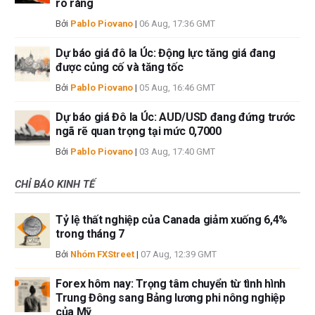
rõ ràng
Bởi
Pablo Piovano
|
06 Aug, 17:36 GMT
Dự báo giá đô la Úc: Động lực tăng giá đang
được củng cố và tăng tốc
Bởi
Pablo Piovano
|
05 Aug, 16:46 GMT
Dự báo giá Đô la Úc: AUD/USD đang đứng trước
ngã rẽ quan trọng tại mức 0,7000
Bởi
Pablo Piovano
|
03 Aug, 17:40 GMT
CHỈ BÁO KINH TẾ
Tỷ lệ thất nghiệp của Canada giảm xuống 6,4%
trong tháng 7
Bởi
Nhóm FXStreet
|
07 Aug, 12:39 GMT
Forex hôm nay: Trọng tâm chuyển từ tình hình
Trung Đông sang Bảng lương phi nông nghiệp
của Mỹ