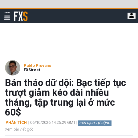
Bỏ
qua
FXStreet
MENU
để
Hiển
thị
đi
điều
hướng
đến
nội
dung
chính
Pablo Piovano
FXStreet
Bán tháo dữ dội: Bạc tiếp tục
trượt giảm kéo dài nhiều
tháng, tập trung lại ở mức
60$
PHÂN TÍCH
|
06/10/2026 14:25:29 GMT
|
BẢN DỊCH TỰ ĐỘNG
Xem bài viết gốc