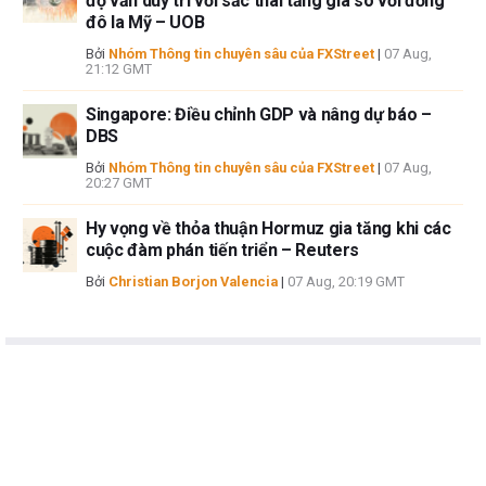
độ vẫn duy trì với sắc thái tăng giá so với đồng
đô la Mỹ – UOB
Bởi
Nhóm Thông tin chuyên sâu của FXStreet
|
07 Aug,
21:12 GMT
Singapore: Điều chỉnh GDP và nâng dự báo –
DBS
Bởi
Nhóm Thông tin chuyên sâu của FXStreet
|
07 Aug,
20:27 GMT
Hy vọng về thỏa thuận Hormuz gia tăng khi các
cuộc đàm phán tiến triển – Reuters
Bởi
Christian Borjon Valencia
|
07 Aug, 20:19 GMT