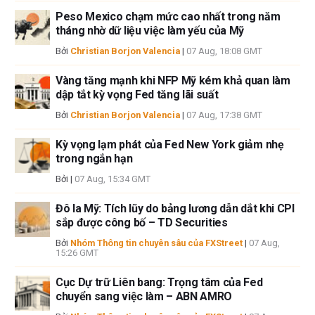
thông tin này và việc hiển thị hoặc sử dụng thông tin này. Ngoại trừ các
Peso Mexico chạm mức cao nhất trong năm
lỗi và thiếu sót.
tháng nhờ dữ liệu việc làm yếu của Mỹ
Tác giả và FXStreet không phải là các cố vấn đầu tư đã đăng ký và không
có nội dung nào trong bài viết này nhằm mục đích tư vấn đầu tư.
Bởi
Christian Borjon Valencia
|
07 Aug, 18:08 GMT
Vàng tăng mạnh khi NFP Mỹ kém khả quan làm
dập tắt kỳ vọng Fed tăng lãi suất
Bởi
Christian Borjon Valencia
|
07 Aug, 17:38 GMT
Kỳ vọng lạm phát của Fed New York giảm nhẹ
trong ngắn hạn
Bởi
|
07 Aug, 15:34 GMT
Đô la Mỹ: Tích lũy do bảng lương dẫn dắt khi CPI
sắp được công bố – TD Securities
Bởi
Nhóm Thông tin chuyên sâu của FXStreet
|
07 Aug,
15:26 GMT
Cục Dự trữ Liên bang: Trọng tâm của Fed
chuyển sang việc làm – ABN AMRO