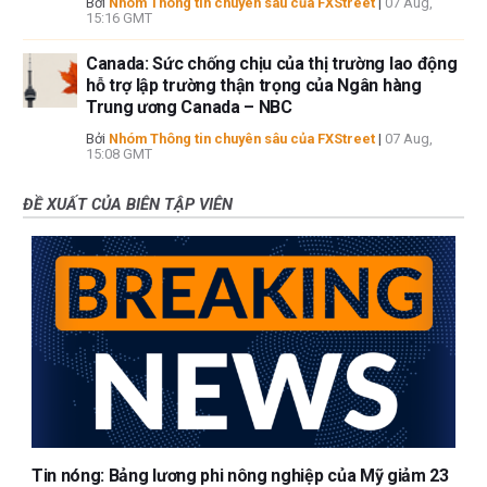
Bởi
Nhóm Thông tin chuyên sâu của FXStreet
|
07 Aug,
15:16 GMT
Canada: Sức chống chịu của thị trường lao động
hỗ trợ lập trường thận trọng của Ngân hàng
Trung ương Canada – NBC
Bởi
Nhóm Thông tin chuyên sâu của FXStreet
|
07 Aug,
15:08 GMT
ĐỀ XUẤT CỦA BIÊN TẬP VIÊN
Tin nóng: Bảng lương phi nông nghiệp của Mỹ giảm 23