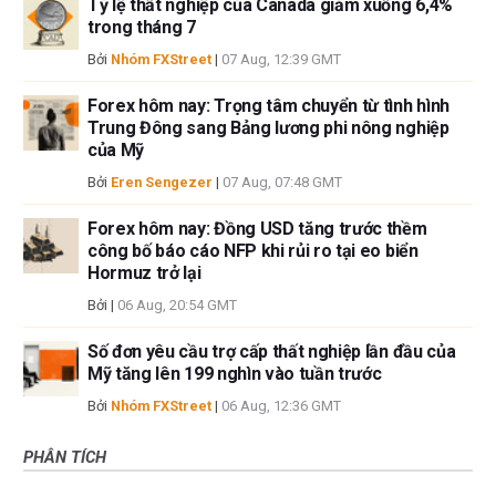
Tỷ lệ thất nghiệp của Canada giảm xuống 6,4%
trong tháng 7
Bởi
Nhóm FXStreet
|
07 Aug, 12:39 GMT
Forex hôm nay: Trọng tâm chuyển từ tình hình
Trung Đông sang Bảng lương phi nông nghiệp
của Mỹ
Bởi
Eren Sengezer
|
07 Aug, 07:48 GMT
Forex hôm nay: Đồng USD tăng trước thềm
công bố báo cáo NFP khi rủi ro tại eo biển
Hormuz trở lại
Bởi
|
06 Aug, 20:54 GMT
Số đơn yêu cầu trợ cấp thất nghiệp lần đầu của
Mỹ tăng lên 199 nghìn vào tuần trước
Bởi
Nhóm FXStreet
|
06 Aug, 12:36 GMT
PHÂN TÍCH