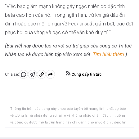
"Việc bạc giảm mạnh không gây ngạc nhiên do đặc tính
beta cao hơn của nó. Trong ngắn hạn, trừ khi giá dầu ổn
định hoặc các mối lo ngại về Fed/lãi suất giảm bớt, các đợt
phục hồi của vàng và bạc có thể vẫn khó duy trì."
(Bài viết này được tạo ra với sự trợ giúp của công cụ Trí tuệ
Nhân tạo và được biên tập viên xem xét.
Tìm hiểu thêm.
)
Cung cấp tin tức
Chia sẻ:
Chia
Chia
Sao
sẻ
sẻ
chép
vào
vào
vào
WhatsApp
Telegram
khay
Thông tin trên các trang này chứa các tuyên bố mang tính chất dự báo
nhớ
về tương lai và chứa đựng sự rủi ro và không chắc chắn. Các thị trường
tạm
và công cụ được mô tả trên trang này chỉ dành cho mục đích thông tin
và không phải là các khuyến nghị về việc mua hoặc bán các tài sản này.
Bạn nên tự nghiên cứu kỹ lưỡng trước khi đưa ra bất kỳ quyết định đầu tư