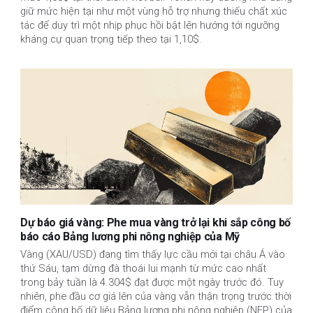
giữ mức hiện tại như một vùng hỗ trợ nhưng thiếu chất xúc
tác để duy trì một nhịp phục hồi bật lên hướng tới ngưỡng
kháng cự quan trọng tiếp theo tại 1,10$.
Dự báo giá vàng: Phe mua vàng trở lại khi sắp công bố
báo cáo Bảng lương phi nông nghiệp của Mỹ
Vàng (XAU/USD) đang tìm thấy lực cầu mới tại châu Á vào
thứ Sáu, tạm dừng đà thoái lui mạnh từ mức cao nhất
trong bảy tuần là 4.304$ đạt được một ngày trước đó. Tuy
nhiên, phe đầu cơ giá lên của vàng vẫn thận trọng trước thời
điểm công bố dữ liệu Bảng lương phi nông nghiệp (NFP) của