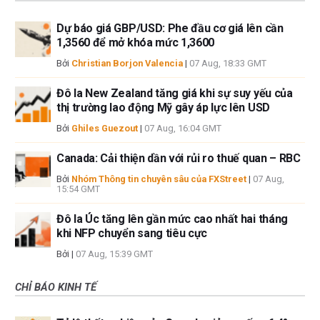
Dự báo giá GBP/USD: Phe đầu cơ giá lên cần
1,3560 để mở khóa mức 1,3600
Bởi
Christian Borjon Valencia
|
07 Aug, 18:33 GMT
Đô la New Zealand tăng giá khi sự suy yếu của
thị trường lao động Mỹ gây áp lực lên USD
Bởi
Ghiles Guezout
|
07 Aug, 16:04 GMT
Canada: Cải thiện dần với rủi ro thuế quan – RBC
Bởi
Nhóm Thông tin chuyên sâu của FXStreet
|
07 Aug,
15:54 GMT
Đô la Úc tăng lên gần mức cao nhất hai tháng
khi NFP chuyển sang tiêu cực
Bởi
|
07 Aug, 15:39 GMT
CHỈ BÁO KINH TẾ