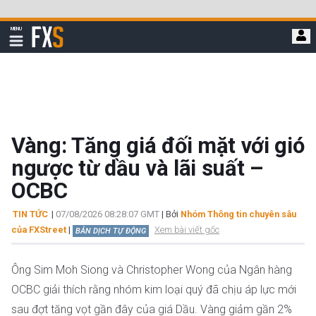
Bỏ
qua
FXStreet
MENU
để
Hiển
thị
đi
điều
hướng
đến
nội
dung
chính
Vàng: Tăng giá đối mặt với gió
ngược từ dầu và lãi suất –
OCBC
TIN TỨC
|
07/08/2026 08:28:07 GMT
| Bởi
Nhóm Thông tin chuyên sâu
của FXStreet
|
Xem bài viết gốc
BẢN DỊCH TỰ ĐỘNG
Ông Sim Moh Siong và Christopher Wong của Ngân hàng
OCBC giải thích rằng nhóm kim loại quý đã chịu áp lực mới
sau đợt tăng vọt gần đây của giá Dầu. Vàng giảm gần 2%