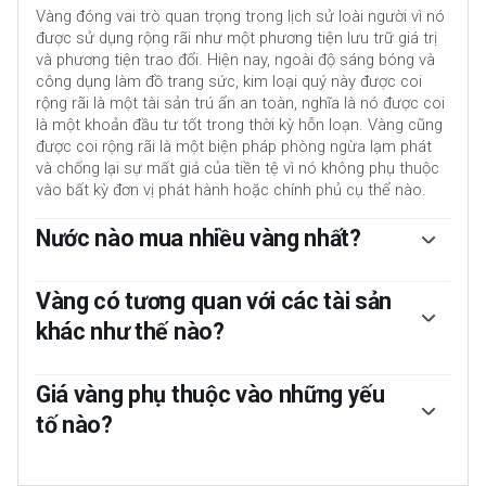
Vàng đóng vai trò quan trọng trong lịch sử loài người vì nó
được sử dụng rộng rãi như một phương tiện lưu trữ giá trị
và phương tiện trao đổi. Hiện nay, ngoài độ sáng bóng và
công dụng làm đồ trang sức, kim loại quý này được coi
rộng rãi là một tài sản trú ẩn an toàn, nghĩa là nó được coi
là một khoản đầu tư tốt trong thời kỳ hỗn loạn. Vàng cũng
được coi rộng rãi là một biện pháp phòng ngừa lạm phát
và chống lại sự mất giá của tiền tệ vì nó không phụ thuộc
vào bất kỳ đơn vị phát hành hoặc chính phủ cụ thể nào.
Nước nào mua nhiều vàng nhất?
Ngân hàng trung ương là những người nắm giữ Vàng lớn
nhất. Với mục tiêu hỗ trợ đồng tiền của mình trong thời kỳ
Vàng có tương quan với các tài sản
hỗn loạn, các ngân hàng trung ương có xu hướng đa dạng
khác như thế nào?
hóa dự trữ của mình và mua Vàng để cải thiện sức mạnh
được nhận thức của nền kinh tế và đồng tiền. Dự trữ Vàng
Vàng có mối tương quan nghịch đảo với Đô la Mỹ và Kho
cao có thể là nguồn tin cậy cho khả năng thanh toán của
bạc Hoa Kỳ, cả hai đều là tài sản dự trữ và trú ẩn an toàn
Giá vàng phụ thuộc vào những yếu
một quốc gia. Theo dữ liệu từ Hội đồng Vàng Thế giới, các
chính. Khi Đô la mất giá, Vàng có xu hướng tăng, cho phép
tố nào?
ngân hàng trung ương đã bổ sung 1.136 tấn Vàng trị giá
các nhà đầu tư và ngân hàng trung ương đa dạng hóa tài
khoảng 70 tỷ đô la vào dự trữ của mình vào năm 2022.
sản của họ trong thời kỳ hỗn loạn. Vàng cũng có mối
Giá có thể biến động do nhiều yếu tố khác nhau. Bất ổn địa
Đây là mức mua hàng năm cao nhất kể từ khi bắt đầu ghi
tương quan nghịch đảo với tài sản rủi ro. Một đợt tăng giá
chính trị hoặc lo ngại về suy thoái kinh tế sâu có thể