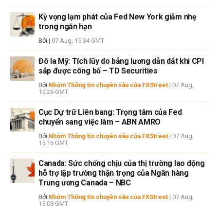
Kỳ vọng lạm phát của Fed New York giảm nhẹ
trong ngắn hạn
Bởi
|
07 Aug, 15:34 GMT
Đô la Mỹ: Tích lũy do bảng lương dẫn dắt khi CPI
sắp được công bố – TD Securities
Bởi
Nhóm Thông tin chuyên sâu của FXStreet
|
07 Aug,
15:26 GMT
Cục Dự trữ Liên bang: Trọng tâm của Fed
chuyển sang việc làm – ABN AMRO
Bởi
Nhóm Thông tin chuyên sâu của FXStreet
|
07 Aug,
15:16 GMT
Canada: Sức chống chịu của thị trường lao động
hỗ trợ lập trường thận trọng của Ngân hàng
Trung ương Canada – NBC
Bởi
Nhóm Thông tin chuyên sâu của FXStreet
|
07 Aug,
15:08 GMT