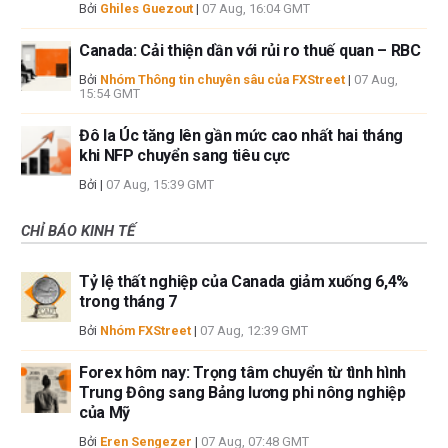
Bởi
Ghiles Guezout
|
07 Aug, 16:04 GMT
Canada: Cải thiện dần với rủi ro thuế quan – RBC
Bởi
Nhóm Thông tin chuyên sâu của FXStreet
|
07 Aug,
15:54 GMT
Đô la Úc tăng lên gần mức cao nhất hai tháng
khi NFP chuyển sang tiêu cực
Bởi
|
07 Aug, 15:39 GMT
CHỈ BÁO KINH TẾ
Tỷ lệ thất nghiệp của Canada giảm xuống 6,4%
trong tháng 7
Bởi
Nhóm FXStreet
|
07 Aug, 12:39 GMT
Forex hôm nay: Trọng tâm chuyển từ tình hình
Trung Đông sang Bảng lương phi nông nghiệp
của Mỹ
Bởi
Eren Sengezer
|
07 Aug, 07:48 GMT