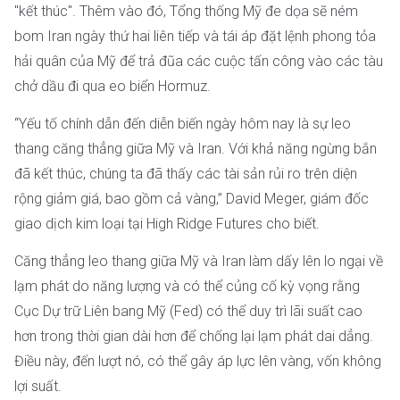
"kết thúc". Thêm vào đó, Tổng thống Mỹ đe dọa sẽ ném
bom Iran ngày thứ hai liên tiếp và tái áp đặt lệnh phong tỏa
hải quân của Mỹ để trả đũa các cuộc tấn công vào các tàu
chở dầu đi qua eo biển Hormuz.
“Yếu tố chính dẫn đến diễn biến ngày hôm nay là sự leo
thang căng thẳng giữa Mỹ và Iran. Với khả năng ngừng bắn
đã kết thúc, chúng ta đã thấy các tài sản rủi ro trên diện
rộng giảm giá, bao gồm cả vàng,” David Meger, giám đốc
giao dịch kim loại tại High Ridge Futures cho biết.
Căng thẳng leo thang giữa Mỹ và Iran làm dấy lên lo ngại về
lạm phát do năng lượng và có thể củng cố kỳ vọng rằng
Cục Dự trữ Liên bang Mỹ (Fed) có thể duy trì lãi suất cao
hơn trong thời gian dài hơn để chống lại lạm phát dai dẳng.
Điều này, đến lượt nó, có thể gây áp lực lên vàng, vốn không
lợi suất.