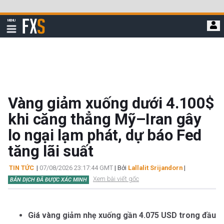
Bỏ
qua
FXStreet
MENU
để
Hiển
thị
đi
điều
hướng
đến
nội
dung
chính
Vàng giảm xuống dưới 4.100$
khi căng thẳng Mỹ–Iran gây
lo ngại lạm phát, dự báo Fed
tăng lãi suất
TIN TỨC
|
07/08/2026 23:17:44 GMT
| Bởi
Lallalit Srijandorn
|
Xem bài viết gốc
BẢN DỊCH ĐÃ ĐƯỢC XÁC MINH
Giá vàng giảm nhẹ xuống gần 4.075 USD trong đầu