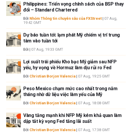
Philippines: Triển vọng chính sách của BSP thay
chính thức của FXStreet cũng như các nhà quảng cáo của nó. Tác giả
đổi – Standard Chartered
sẽ không chịu trách nhiệm về thông tin được tìm thấy ở cuối các liên kết
được đăng trên trang này.
Bởi
Nhóm Thông tin chuyên sâu của FXStreet
|
07 Aug,
19:42 GMT
Nếu không được đề cập rõ ràng trong nội dung bài viết, tại thời điểm viết
bài, tác giả không nắm giữ vị thế nào đối với bất kỳ cổ phiếu nào được đề
Dự báo tuần tới: lạm phát Mỹ chiếm vị trí trung
cập trong bài viết này và không có quan hệ kinh doanh với bất kỳ công ty
tâm vào tuần tới
nào được đề cập. Tác giả không nhận được tiền công cho việc viết bài
Bởi
|
07 Aug, 19:33 GMT
này, ngoài từ FXStreet.
FXStreet và tác giả không cung cấp các đề xuất được cá nhân hóa. Tác
Lợi suất trái phiếu Kho bạc Mỹ giảm sau NFP
giả không cam đoan về tính chính xác, đầy đủ hoặc phù hợp của thông
yếu, hy vọng về Hormuz làm dịu rủi ro Fed
tin này. FXStreet và tác giả sẽ không chịu trách nhiệm về bất kỳ sai sót,
Bởi
Christian Borjon Valencia
|
07 Aug, 19:25 GMT
thiếu sót hoặc bất kỳ tổn thất, thương tích hoặc thiệt hại nào phát sinh từ
thông tin này và việc hiển thị hoặc sử dụng thông tin này. Ngoại trừ các
Peso Mexico chạm mức cao nhất trong năm
lỗi và thiếu sót.
tháng nhờ dữ liệu việc làm yếu của Mỹ
Tác giả và FXStreet không phải là các cố vấn đầu tư đã đăng ký và không
có nội dung nào trong bài viết này nhằm mục đích tư vấn đầu tư.
Bởi
Christian Borjon Valencia
|
07 Aug, 18:08 GMT
Vàng tăng mạnh khi NFP Mỹ kém khả quan làm
dập tắt kỳ vọng Fed tăng lãi suất
Bởi
Christian Borjon Valencia
|
07 Aug, 17:38 GMT