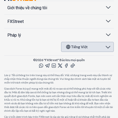
Giới thiệu về chúng tôi
FXStreet
Pháp lý
Tiếng Việt
©2026 "FXStreet" Bảo lưu mọi quyền
Lưu ý: Tất cả thông tin trên trang này có thể thay đổi. Việc sử dụng trang web này cấu thành sự
chấp nhận thỏa thuận người dùng của chúng tôi. Vui lòng đọc chính sách bảo mật và tuyên bố
miễn trừ trách nhiệm pháp lý của chúng tôi.
Giao dịch Forex ký quỹ mang một mức độ rủi ro cao và có thể không phù hợp với tất cả các nhà
đầu tư. Mức độ đòn bẩy cao có thể chống lại bạn nhưng cũng có thể mang lại lợi ích bạn. Trước khi
quyết định giao dịch Forêx, bạn nên xem xét cẩn thận mục tiêu đầu tư, mức độ kinh nghiệm và
khẩu vị rủi ro. Khả năng tồn tại là bạn có thể bị lỗ một số hoặc tất cả khoản đầu tư ban đầu của
mình và do đó bạn không nên đầu tư số tiền mà bạn không đủ khả năng để mất. Bạn nên nhận
thức được tất cả các rủi ro liên quan đến giao dịch Forex và tìm kiếm lời khuyên từ một cố vấn tài
chính độc lập nếu bạn có bất kỳ nghi ngờ nào.
Các ý kiến được trình bày trên FXStreet là của các tác giả riêng lẻ và không nhất thiết phải đại