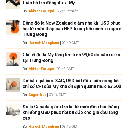
toàn hỗ trợ đồng đô la Mỹ
sẽ không chịu trách nhiệm về thông tin được tìm thấy ở cuối các liên kết
được đăng trên trang này.
Bởi
Akhtar Faruqui
|
56 phút trước
Nếu không được đề cập rõ ràng trong nội dung bài viết, tại thời điểm viết
bài, tác giả không nắm giữ vị thế nào đối với bất kỳ cổ phiếu nào được đề
Đồng đô la New Zealand giảm nhẹ khi USD phục
cập trong bài viết này và không có quan hệ kinh doanh với bất kỳ công ty
hồi từ mức thấp sau NFP trong bối cảnh lo ngại ở
Trung Đông
nào được đề cập. Tác giả không nhận được tiền công cho việc viết bài
này, ngoài từ FXStreet.
Bởi
Haresh Menghani
|
03:49 GMT
FXStreet và tác giả không cung cấp các đề xuất được cá nhân hóa. Tác
giả không cam đoan về tính chính xác, đầy đủ hoặc phù hợp của thông
Chỉ số đô la Mỹ tăng lên trên 99,50 do các rủi ro
tin này. FXStreet và tác giả sẽ không chịu trách nhiệm về bất kỳ sai sót,
tại Trung Đông
thiếu sót hoặc bất kỳ tổn thất, thương tích hoặc thiệt hại nào phát sinh từ
Bởi
Akhtar Faruqui
|
03:48 GMT
thông tin này và việc hiển thị hoặc sử dụng thông tin này. Ngoại trừ các
lỗi và thiếu sót.
Dự báo giá bạc: XAG/USD bắt đầu tuần công bố
Tác giả và FXStreet không phải là các cố vấn đầu tư đã đăng ký và không
chỉ số CPI của Mỹ khá ổn định quanh mức 63,50$
có nội dung nào trong bài viết này nhằm mục đích tư vấn đầu tư.
Bởi
Sagar Dua
|
03:16 GMT
Đô la Canada giảm trở lại từ mức đỉnh hai tháng
khi đồng USD phục hồi bù đắp cho giá dầu tăng
cao
Bởi
Haresh Menghani
|
03:15 GMT