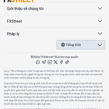
Giới thiệu về chúng tôi
FXStreet
Pháp lý
Tiếng Việt
©2026 "FXStreet" Bảo lưu mọi quyền
Lưu ý: Tất cả thông tin trên trang này có thể thay đổi. Việc sử dụng trang web này cấu thành sự
chấp nhận thỏa thuận người dùng của chúng tôi. Vui lòng đọc chính sách bảo mật và tuyên bố
miễn trừ trách nhiệm pháp lý của chúng tôi.
Giao dịch Forex ký quỹ mang một mức độ rủi ro cao và có thể không phù hợp với tất cả các nhà
đầu tư. Mức độ đòn bẩy cao có thể chống lại bạn nhưng cũng có thể mang lại lợi ích bạn. Trước khi
quyết định giao dịch Forêx, bạn nên xem xét cẩn thận mục tiêu đầu tư, mức độ kinh nghiệm và
khẩu vị rủi ro. Khả năng tồn tại là bạn có thể bị lỗ một số hoặc tất cả khoản đầu tư ban đầu của
mình và do đó bạn không nên đầu tư số tiền mà bạn không đủ khả năng để mất. Bạn nên nhận
thức được tất cả các rủi ro liên quan đến giao dịch Forex và tìm kiếm lời khuyên từ một cố vấn tài
chính độc lập nếu bạn có bất kỳ nghi ngờ nào.