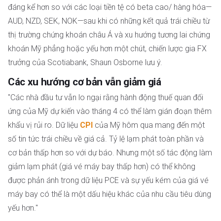
đáng kể hơn so với các loại tiền tệ có beta cao/ hàng hóa—
AUD, NZD, SEK, NOK—sau khi có những kết quả trái chiều từ
thị trường chứng khoán châu Á và xu hướng tương lai chứng
khoán Mỹ phẳng hoặc yếu hơn một chút, chiến lược gia FX
trưởng của Scotiabank, Shaun Osborne lưu ý.
Các xu hướng cơ bản vẫn giảm giá
"Các nhà đầu tư vẫn lo ngại rằng hành động thuế quan đối
ứng của Mỹ dự kiến vào tháng 4 có thể làm gián đoạn thêm
khẩu vị rủi ro. Dữ liệu
CPI
của Mỹ hôm qua mang đến một
số tin tức trái chiều về giá cả. Tỷ lệ lạm phát toàn phần và
cơ bản thấp hơn so với dự báo. Nhưng một số tác động làm
giảm lạm phát (giá vé máy bay thấp hơn) có thể không
được phản ánh trong dữ liệu PCE và sự yếu kém của giá vé
máy bay có thể là một dấu hiệu khác của nhu cầu tiêu dùng
yếu hơn."