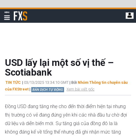
Bỏ
qua
FXStreet
MENU
để
Hiển
thị
đi
điều
hướng
đến
nội
dung
chính
USD lấy lại một số vị thế –
Scotiabank
TIN TỨC
|
03/13/2025 13:34:10 GMT
| Bởi
Nhóm Thông tin chuyên sâu
của FXStreet
|
Xem bài viết gốc
BẢN DỊCH TỰ ĐỘNG
Đồng USD đang tăng nhẹ cho đến thời điểm hiện tại nhưng
thị trường có vẻ đang đứng yên khi các nhà đầu tư chờ đợi
dữ liệu và diễn biến mới. Sự tăng giá của đồng đô la là
không đáng kể về tổng thể nhưng đã ghi nhận mức tăng