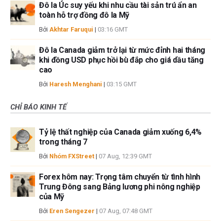
Đô la Úc suy yếu khi nhu cầu tài sản trú ẩn an
toàn hỗ trợ đồng đô la Mỹ
Bởi
Akhtar Faruqui
|
03:16 GMT
Đô la Canada giảm trở lại từ mức đỉnh hai tháng
khi đồng USD phục hồi bù đắp cho giá dầu tăng
cao
Bởi
Haresh Menghani
|
03:15 GMT
CHỈ BÁO KINH TẾ
Tỷ lệ thất nghiệp của Canada giảm xuống 6,4%
trong tháng 7
Bởi
Nhóm FXStreet
|
07 Aug, 12:39 GMT
Forex hôm nay: Trọng tâm chuyển từ tình hình
Trung Đông sang Bảng lương phi nông nghiệp
của Mỹ
Bởi
Eren Sengezer
|
07 Aug, 07:48 GMT