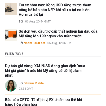
Forex hôm nay: Đồng USD tăng trước thềm
công bố báo cáo NFP khi rủi ro tại eo biển
Hormuz trở lại
Bởi
|
06 Aug, 20:54 GMT
Số đơn yêu cầu trợ cấp thất nghiệp lần đầu của
Mỹ tăng lên 199 nghìn vào tuần trước
Bởi
Nhóm FXStreet
|
06 Aug, 12:36 GMT
PHÂN TÍCH
Dự báo giá vàng: XAU/USD đang giao dịch 'mua
khi giá giảm' trước khi Mỹ công bố dữ liệu lạm
phát
Bởi
Dhwani Mehta
03:51 GMT
Báo cáo CFTC: Tái định vị FX chiếm ưu thế khi
hàng hóa phân hóa