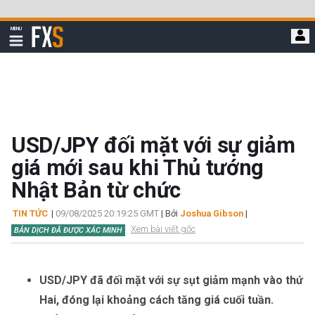
Bỏ
qua
FXStreet
MENU
để
Hiển
thị
đi
điều
hướng
đến
nội
dung
chính
USD/JPY đối mặt với sự giảm
giá mới sau khi Thủ tướng
Nhật Bản từ chức
TIN TỨC
|
09/08/2025 20:19:25 GMT
| Bởi
Joshua Gibson
|
Xem bài viết gốc
BẢN DỊCH ĐÃ ĐƯỢC XÁC MINH
USD/JPY đã đối mặt với sự sụt giảm mạnh vào thứ
Hai, đóng lại khoảng cách tăng giá cuối tuần.