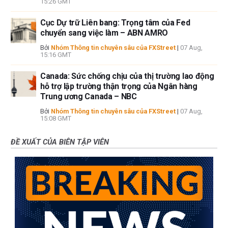
15:26 GMT
Cục Dự trữ Liên bang: Trọng tâm của Fed
chuyển sang việc làm – ABN AMRO
Bởi
Nhóm Thông tin chuyên sâu của FXStreet
|
07 Aug,
15:16 GMT
Canada: Sức chống chịu của thị trường lao động
hỗ trợ lập trường thận trọng của Ngân hàng
Trung ương Canada – NBC
Bởi
Nhóm Thông tin chuyên sâu của FXStreet
|
07 Aug,
15:08 GMT
ĐỀ XUẤT CỦA BIÊN TẬP VIÊN