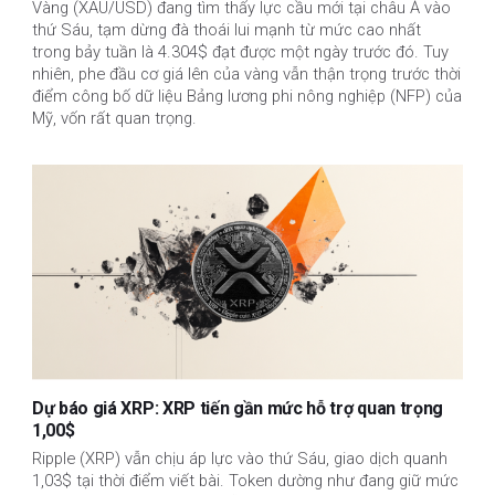
Vàng (XAU/USD) đang tìm thấy lực cầu mới tại châu Á vào
thứ Sáu, tạm dừng đà thoái lui mạnh từ mức cao nhất
trong bảy tuần là 4.304$ đạt được một ngày trước đó. Tuy
nhiên, phe đầu cơ giá lên của vàng vẫn thận trọng trước thời
điểm công bố dữ liệu Bảng lương phi nông nghiệp (NFP) của
Mỹ, vốn rất quan trọng.
Dự báo giá XRP: XRP tiến gần mức hỗ trợ quan trọng
1,00$
Ripple (XRP) vẫn chịu áp lực vào thứ Sáu, giao dịch quanh
1,03$ tại thời điểm viết bài. Token dường như đang giữ mức