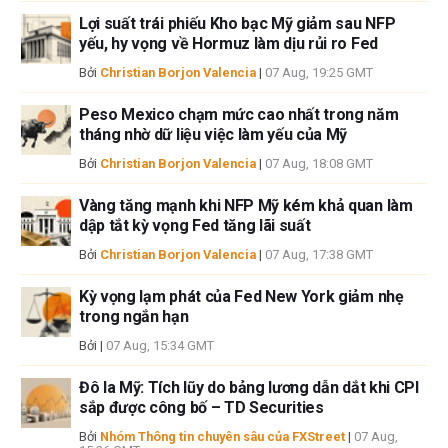
FXStreet và tác giả không cung cấp các đề xuất được cá nhân hóa. Tác
Lợi suất trái phiếu Kho bạc Mỹ giảm sau NFP
giả không cam đoan về tính chính xác, đầy đủ hoặc phù hợp của thông
yếu, hy vọng về Hormuz làm dịu rủi ro Fed
tin này. FXStreet và tác giả sẽ không chịu trách nhiệm về bất kỳ sai sót,
Bởi
Christian Borjon Valencia
|
07 Aug, 19:25 GMT
thiếu sót hoặc bất kỳ tổn thất, thương tích hoặc thiệt hại nào phát sinh từ
thông tin này và việc hiển thị hoặc sử dụng thông tin này. Ngoại trừ các
Peso Mexico chạm mức cao nhất trong năm
lỗi và thiếu sót.
tháng nhờ dữ liệu việc làm yếu của Mỹ
Tác giả và FXStreet không phải là các cố vấn đầu tư đã đăng ký và không
có nội dung nào trong bài viết này nhằm mục đích tư vấn đầu tư.
Bởi
Christian Borjon Valencia
|
07 Aug, 18:08 GMT
Vàng tăng mạnh khi NFP Mỹ kém khả quan làm
dập tắt kỳ vọng Fed tăng lãi suất
Bởi
Christian Borjon Valencia
|
07 Aug, 17:38 GMT
Kỳ vọng lạm phát của Fed New York giảm nhẹ
trong ngắn hạn
Bởi
|
07 Aug, 15:34 GMT
Đô la Mỹ: Tích lũy do bảng lương dẫn dắt khi CPI
sắp được công bố – TD Securities
Bởi
Nhóm Thông tin chuyên sâu của FXStreet
|
07 Aug,