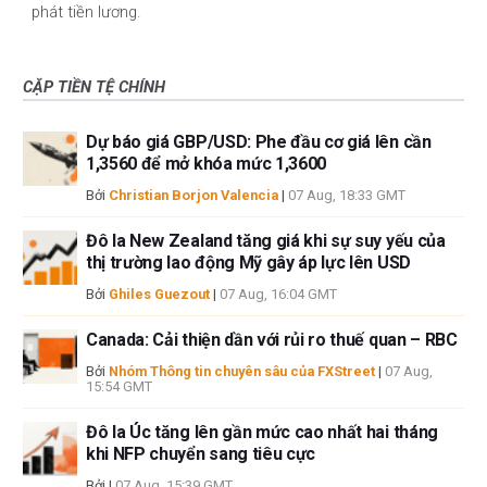
phát tiền lương.
CẶP TIỀN TỆ CHÍNH
Dự báo giá GBP/USD: Phe đầu cơ giá lên cần
1,3560 để mở khóa mức 1,3600
Bởi
Christian Borjon Valencia
|
07 Aug, 18:33 GMT
Đô la New Zealand tăng giá khi sự suy yếu của
thị trường lao động Mỹ gây áp lực lên USD
Bởi
Ghiles Guezout
|
07 Aug, 16:04 GMT
Canada: Cải thiện dần với rủi ro thuế quan – RBC
Bởi
Nhóm Thông tin chuyên sâu của FXStreet
|
07 Aug,
15:54 GMT
Đô la Úc tăng lên gần mức cao nhất hai tháng
khi NFP chuyển sang tiêu cực
Bởi
|
07 Aug, 15:39 GMT