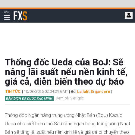
Bỏ
qua
FXStreet
MENU
để
Hiển
thị
đi
điều
hướng
đến
nội
dung
chính
Thống đốc Ueda của BoJ: Sẽ
nâng lãi suất nếu nền kinh tế,
giá cả, diễn biến theo dự báo
TIN TỨC
|
10/03/2025 02:04:21 GMT
| Bởi
Lallalit Srijandorn
|
Xem bài viết gốc
BẢN DỊCH ĐÃ ĐƯỢC XÁC MINH
Thống đốc Ngân hàng trung ương Nhật Bản (BoJ) Kazuo
Ueda cho biết hôm thứ Sáu rằng ngân hàng trung ương Nhật
Bản sẽ tăng lãi suất nếu nền kinh tế và giá cả di chuyển theo