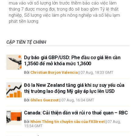
mua vào với số lượng lớn trước thềm báo cáo việc làm
tháng 7 được mong đợi, trong đó sẽ bao gồm Tỷ lệ thất
nghiệp, Số lượng việc làm phi nông nghiệp và số liệu lạm
phát tiền lương.
CẶP TIỀN TỆ CHÍNH
Dự báo giá GBP/USD: Phe đầu cơ giá lên cần
1,3560 để mở khóa mức 1,3600
Bởi
Christian Borjon Valencia
|
07 Aug, 18:33 GMT
Đô la New Zealand tăng giá khi sự suy yếu của
thị trường lao động Mỹ gây áp lực lên USD
Bởi
Ghiles Guezout
|
07 Aug, 16:04 GMT
Canada: Cải thiện dần với rủi ro thuế quan – RBC
Bởi
Nhóm Thông tin chuyên sâu của FXStreet
|
07 Aug,
15:54 GMT