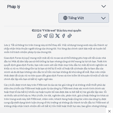
Pháp lý
Tiếng Việt
©2026 "FXStreet" Bảo lưu mọi quyền
Lưu ý: Tất cả thông tin trên trang này có thể thay đổi. Việc sử dụng trang web này cấu thành sự
chấp nhận thỏa thuận người dùng của chúng tôi. Vui lòng đọc chính sách bảo mật và tuyên bố
miễn trừ trách nhiệm pháp lý của chúng tôi.
Giao dịch Forex ký quỹ mang một mức độ rủi ro cao và có thể không phù hợp với tất cả các nhà
đầu tư. Mức độ đòn bẩy cao có thể chống lại bạn nhưng cũng có thể mang lại lợi ích bạn. Trước khi
quyết định giao dịch Forêx, bạn nên xem xét cẩn thận mục tiêu đầu tư, mức độ kinh nghiệm và
khẩu vị rủi ro. Khả năng tồn tại là bạn có thể bị lỗ một số hoặc tất cả khoản đầu tư ban đầu của
mình và do đó bạn không nên đầu tư số tiền mà bạn không đủ khả năng để mất. Bạn nên nhận
thức được tất cả các rủi ro liên quan đến giao dịch Forex và tìm kiếm lời khuyên từ một cố vấn tài
chính độc lập nếu bạn có bất kỳ nghi ngờ nào.
Các ý kiến được trình bày trên FXStreet là của các tác giả riêng lẻ và không nhất thiết phải đại
diện cho ý kiến của FXStreet hoặc quản lý của công ty. FXStreet chưa xác minh tính chính xác
hoặc thực tế của bất kỳ khiếu nại hoặc tuyên bố nào được đưa ra bởi bất kỳ tác giả độc lập nào: lỗi
và thiếu sót có thể xảy ra. Mọi ý kiến, tin tức, nghiên cứu, phân tích, giá cả hoặc thông tin khác có
trên trang web này, bởi FXStreet, nhân viên, khách hàng hoặc cộng tác viên của công ty, được
cung cấp dưới dạng bình luận chung về thị trường và không cấu thành tư vấn đầu tư. FXStreet sẽ
không chấp nhận trách nhiệm đối với bất kỳ tổn thất hoặc thiệt hại nào, bao gồm nhưng không
giới hạn, bất kỳ tổn thất lợi nhuận nào, có thể phát sinh trực tiếp hoặc gián tiếp từ việc sử dụng
hoặc phụ thuộc vào thông tin đó.