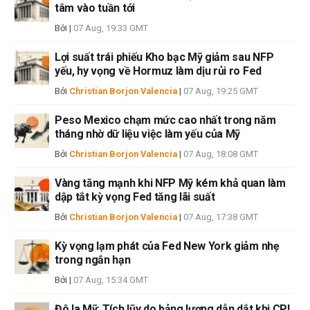
cập trong bài viết này và không có quan hệ kinh doanh với bất kỳ công ty
tâm vào tuần tới
nào được đề cập. Tác giả không nhận được tiền công cho việc viết bài
Bởi
|
07 Aug, 19:33 GMT
này, ngoài từ FXStreet.
FXStreet và tác giả không cung cấp các đề xuất được cá nhân hóa. Tác
Lợi suất trái phiếu Kho bạc Mỹ giảm sau NFP
giả không cam đoan về tính chính xác, đầy đủ hoặc phù hợp của thông
yếu, hy vọng về Hormuz làm dịu rủi ro Fed
tin này. FXStreet và tác giả sẽ không chịu trách nhiệm về bất kỳ sai sót,
Bởi
Christian Borjon Valencia
|
07 Aug, 19:25 GMT
thiếu sót hoặc bất kỳ tổn thất, thương tích hoặc thiệt hại nào phát sinh từ
thông tin này và việc hiển thị hoặc sử dụng thông tin này. Ngoại trừ các
Peso Mexico chạm mức cao nhất trong năm
lỗi và thiếu sót.
tháng nhờ dữ liệu việc làm yếu của Mỹ
Tác giả và FXStreet không phải là các cố vấn đầu tư đã đăng ký và không
có nội dung nào trong bài viết này nhằm mục đích tư vấn đầu tư.
Bởi
Christian Borjon Valencia
|
07 Aug, 18:08 GMT
Vàng tăng mạnh khi NFP Mỹ kém khả quan làm
dập tắt kỳ vọng Fed tăng lãi suất
Bởi
Christian Borjon Valencia
|
07 Aug, 17:38 GMT
Kỳ vọng lạm phát của Fed New York giảm nhẹ
trong ngắn hạn
Bởi
|
07 Aug, 15:34 GMT
Đô la Mỹ: Tích lũy do bảng lương dẫn dắt khi CPI