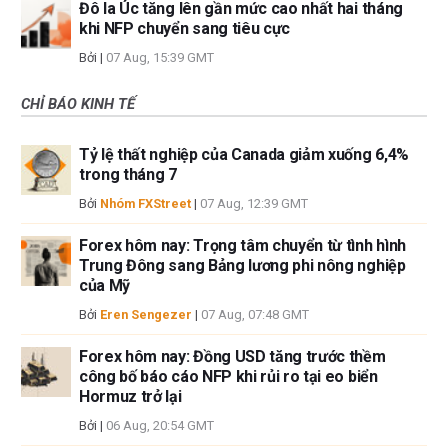
Đô la Úc tăng lên gần mức cao nhất hai tháng
khi NFP chuyển sang tiêu cực
Bởi
|
07 Aug, 15:39 GMT
CHỈ BÁO KINH TẾ
Tỷ lệ thất nghiệp của Canada giảm xuống 6,4%
trong tháng 7
Bởi
Nhóm FXStreet
|
07 Aug, 12:39 GMT
Forex hôm nay: Trọng tâm chuyển từ tình hình
Trung Đông sang Bảng lương phi nông nghiệp
của Mỹ
Bởi
Eren Sengezer
|
07 Aug, 07:48 GMT
Forex hôm nay: Đồng USD tăng trước thềm
công bố báo cáo NFP khi rủi ro tại eo biển
Hormuz trở lại
Bởi
|
06 Aug, 20:54 GMT