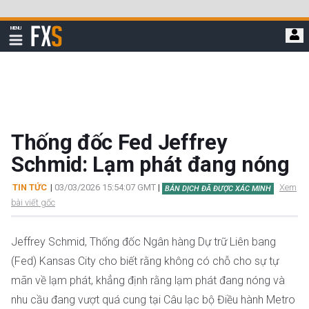
Bỏ
qua
FXStreet
MENU
để
Hiển
thị
đi
điều
hướng
đến
nội
dung
chính
Thống đốc Fed Jeffrey
Schmid: Lạm phát đang nóng
TIN TỨC
|
03/03/2026 15:54:07 GMT
|
Xem
BẢN DỊCH ĐÃ ĐƯỢC XÁC MINH
bài viết gốc
Jeffrey Schmid, Thống đốc Ngân hàng Dự trữ Liên bang
(Fed) Kansas City cho biết rằng không có chỗ cho sự tự
mãn về lạm phát, khẳng định rằng lạm phát đang nóng và
nhu cầu đang vượt quá cung tại Câu lạc bộ Điều hành Metro