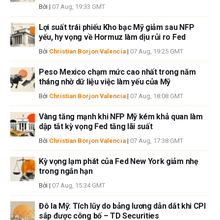
Bởi
|
07 Aug, 19:33 GMT
Lợi suất trái phiếu Kho bạc Mỹ giảm sau NFP
yếu, hy vọng về Hormuz làm dịu rủi ro Fed
Bởi
Christian Borjon Valencia
|
07 Aug, 19:25 GMT
Peso Mexico chạm mức cao nhất trong năm
tháng nhờ dữ liệu việc làm yếu của Mỹ
Bởi
Christian Borjon Valencia
|
07 Aug, 18:08 GMT
Vàng tăng mạnh khi NFP Mỹ kém khả quan làm
dập tắt kỳ vọng Fed tăng lãi suất
Bởi
Christian Borjon Valencia
|
07 Aug, 17:38 GMT
Kỳ vọng lạm phát của Fed New York giảm nhẹ
trong ngắn hạn
Bởi
|
07 Aug, 15:34 GMT
Đô la Mỹ: Tích lũy do bảng lương dẫn dắt khi CPI
sắp được công bố – TD Securities