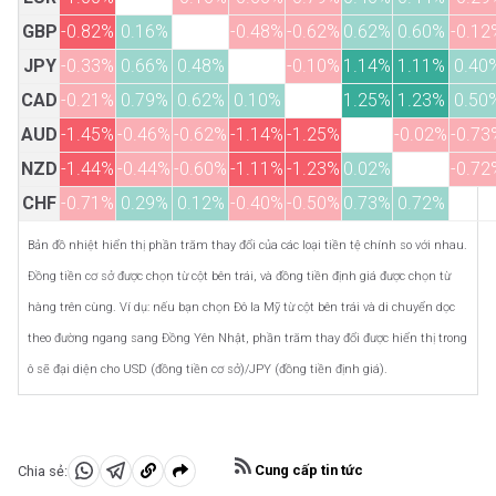
GBP
-0.82%
0.16%
-0.48%
-0.62%
0.62%
0.60%
-0.12
JPY
-0.33%
0.66%
0.48%
-0.10%
1.14%
1.11%
0.40
CAD
-0.21%
0.79%
0.62%
0.10%
1.25%
1.23%
0.50
AUD
-1.45%
-0.46%
-0.62%
-1.14%
-1.25%
-0.02%
-0.73
NZD
-1.44%
-0.44%
-0.60%
-1.11%
-1.23%
0.02%
-0.72
CHF
-0.71%
0.29%
0.12%
-0.40%
-0.50%
0.73%
0.72%
Bản đồ nhiệt hiển thị phần trăm thay đổi của các loại tiền tệ chính so với nhau.
Đồng tiền cơ sở được chọn từ cột bên trái, và đồng tiền định giá được chọn từ
hàng trên cùng. Ví dụ: nếu bạn chọn Đô la Mỹ từ cột bên trái và di chuyển dọc
theo đường ngang sang Đồng Yên Nhật, phần trăm thay đổi được hiển thị trong
ô sẽ đại diện cho USD (đồng tiền cơ sở)/JPY (đồng tiền định giá).
Cung cấp tin tức
Chia sẻ:
Chia
Chia
Sao