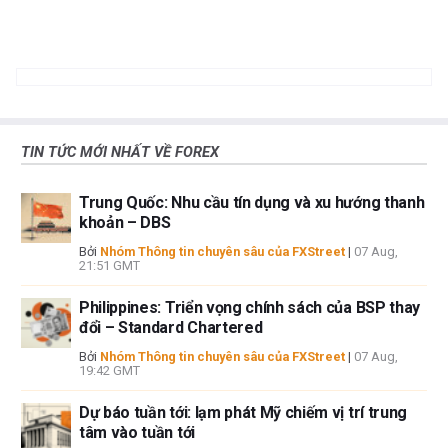
sẻ
sẻ
chép
vào
vào
vào
WhatsApp
Telegram
khay
nhớ
tạm
TIN TỨC MỚI NHẤT VỀ FOREX
Trung Quốc: Nhu cầu tín dụng và xu hướng thanh
khoản – DBS
Bởi
Nhóm Thông tin chuyên sâu của FXStreet
|
07 Aug,
21:51 GMT
Philippines: Triển vọng chính sách của BSP thay
đổi – Standard Chartered
Bởi
Nhóm Thông tin chuyên sâu của FXStreet
|
07 Aug,
19:42 GMT
Dự báo tuần tới: lạm phát Mỹ chiếm vị trí trung
tâm vào tuần tới