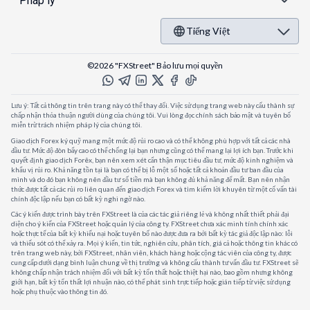
Pháp lý
Tiếng Việt
©2026 "FXStreet" Bảo lưu mọi quyền
Lưu ý: Tất cả thông tin trên trang này có thể thay đổi. Việc sử dụng trang web này cấu thành sự
chấp nhận thỏa thuận người dùng của chúng tôi. Vui lòng đọc chính sách bảo mật và tuyên bố
miễn trừ trách nhiệm pháp lý của chúng tôi.
Giao dịch Forex ký quỹ mang một mức độ rủi ro cao và có thể không phù hợp với tất cả các nhà
đầu tư. Mức độ đòn bẩy cao có thể chống lại bạn nhưng cũng có thể mang lại lợi ích bạn. Trước khi
quyết định giao dịch Forêx, bạn nên xem xét cẩn thận mục tiêu đầu tư, mức độ kinh nghiệm và
khẩu vị rủi ro. Khả năng tồn tại là bạn có thể bị lỗ một số hoặc tất cả khoản đầu tư ban đầu của
mình và do đó bạn không nên đầu tư số tiền mà bạn không đủ khả năng để mất. Bạn nên nhận
thức được tất cả các rủi ro liên quan đến giao dịch Forex và tìm kiếm lời khuyên từ một cố vấn tài
chính độc lập nếu bạn có bất kỳ nghi ngờ nào.
Các ý kiến được trình bày trên FXStreet là của các tác giả riêng lẻ và không nhất thiết phải đại
diện cho ý kiến của FXStreet hoặc quản lý của công ty. FXStreet chưa xác minh tính chính xác
hoặc thực tế của bất kỳ khiếu nại hoặc tuyên bố nào được đưa ra bởi bất kỳ tác giả độc lập nào: lỗi
và thiếu sót có thể xảy ra. Mọi ý kiến, tin tức, nghiên cứu, phân tích, giá cả hoặc thông tin khác có
trên trang web này, bởi FXStreet, nhân viên, khách hàng hoặc cộng tác viên của công ty, được
cung cấp dưới dạng bình luận chung về thị trường và không cấu thành tư vấn đầu tư. FXStreet sẽ
không chấp nhận trách nhiệm đối với bất kỳ tổn thất hoặc thiệt hại nào, bao gồm nhưng không
giới hạn, bất kỳ tổn thất lợi nhuận nào, có thể phát sinh trực tiếp hoặc gián tiếp từ việc sử dụng
hoặc phụ thuộc vào thông tin đó.