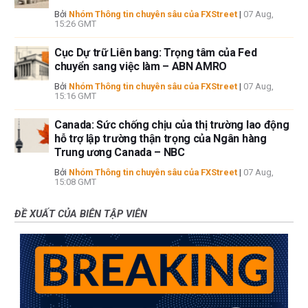
Bởi
Nhóm Thông tin chuyên sâu của FXStreet
|
07 Aug,
15:26 GMT
Cục Dự trữ Liên bang: Trọng tâm của Fed
chuyển sang việc làm – ABN AMRO
Bởi
Nhóm Thông tin chuyên sâu của FXStreet
|
07 Aug,
15:16 GMT
Canada: Sức chống chịu của thị trường lao động
hỗ trợ lập trường thận trọng của Ngân hàng
Trung ương Canada – NBC
Bởi
Nhóm Thông tin chuyên sâu của FXStreet
|
07 Aug,
15:08 GMT
ĐỀ XUẤT CỦA BIÊN TẬP VIÊN