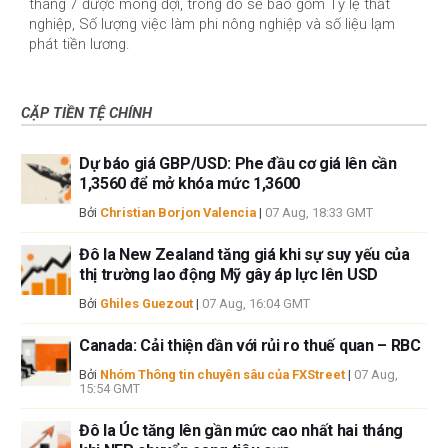
tháng 7 được mong đợi, trong đó sẽ bao gồm Tỷ lệ thất
nghiệp, Số lượng việc làm phi nông nghiệp và số liệu lạm
phát tiền lương.
CẶP TIỀN TỆ CHÍNH
Dự báo giá GBP/USD: Phe đầu cơ giá lên cần
1,3560 để mở khóa mức 1,3600
Bởi
Christian Borjon Valencia
|
07 Aug, 18:33 GMT
Đô la New Zealand tăng giá khi sự suy yếu của
thị trường lao động Mỹ gây áp lực lên USD
Bởi
Ghiles Guezout
|
07 Aug, 16:04 GMT
Canada: Cải thiện dần với rủi ro thuế quan – RBC
Bởi
Nhóm Thông tin chuyên sâu của FXStreet
|
07 Aug,
15:54 GMT
Đô la Úc tăng lên gần mức cao nhất hai tháng