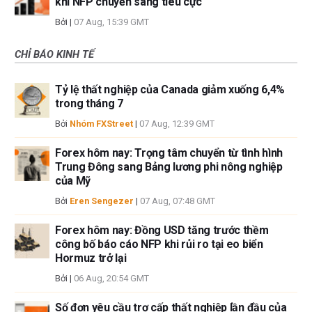
khi NFP chuyển sang tiêu cực
Bởi
|
07 Aug, 15:39 GMT
CHỈ BÁO KINH TẾ
Tỷ lệ thất nghiệp của Canada giảm xuống 6,4%
trong tháng 7
Bởi
Nhóm FXStreet
|
07 Aug, 12:39 GMT
Forex hôm nay: Trọng tâm chuyển từ tình hình
Trung Đông sang Bảng lương phi nông nghiệp
của Mỹ
Bởi
Eren Sengezer
|
07 Aug, 07:48 GMT
Forex hôm nay: Đồng USD tăng trước thềm
công bố báo cáo NFP khi rủi ro tại eo biển
Hormuz trở lại
Bởi
|
06 Aug, 20:54 GMT
Số đơn yêu cầu trợ cấp thất nghiệp lần đầu của