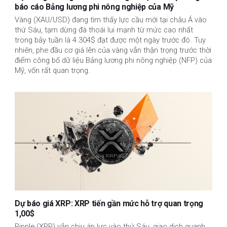
báo cáo Bảng lương phi nông nghiệp của Mỹ
Vàng (XAU/USD) đang tìm thấy lực cầu mới tại châu Á vào
thứ Sáu, tạm dừng đà thoái lui mạnh từ mức cao nhất
trong bảy tuần là 4.304$ đạt được một ngày trước đó. Tuy
nhiên, phe đầu cơ giá lên của vàng vẫn thận trọng trước thời
điểm công bố dữ liệu Bảng lương phi nông nghiệp (NFP) của
Mỹ, vốn rất quan trọng.
Dự báo giá XRP: XRP tiến gần mức hỗ trợ quan trọng
1,00$
Ripple (XRP) vẫn chịu áp lực vào thứ Sáu, giao dịch quanh