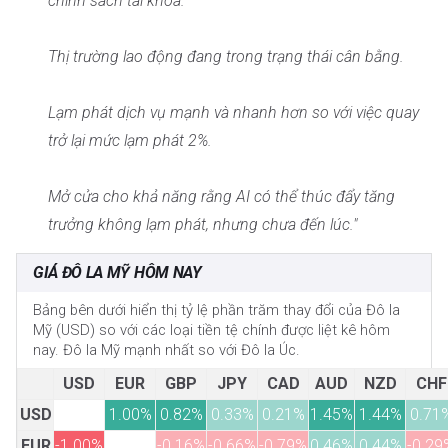
chính sách tài khóa.
Thị trường lao động đang trong trạng thái cân bằng.
Lạm phát dịch vụ mạnh và nhanh hơn so với việc quay
trở lại mức lạm phát 2%.
Mở cửa cho khả năng rằng AI có thể thúc đẩy tăng
trưởng không lạm phát, nhưng chưa đến lúc."
GIÁ ĐÔ LA MỸ HÔM NAY
Bảng bên dưới hiển thị tỷ lệ phần trăm thay đổi của Đô la
Mỹ (USD) so với các loại tiền tệ chính được liệt kê hôm
nay. Đô la Mỹ mạnh nhất so với Đô la Úc.
USD
EUR
GBP
JPY
CAD
AUD
NZD
CHF
USD
1.00%
0.82%
0.33%
0.21%
1.45%
1.44%
0.71
EUR
-1.00%
-0.16%
-0.66%
-0.79%
0.46%
0.44%
-0.29