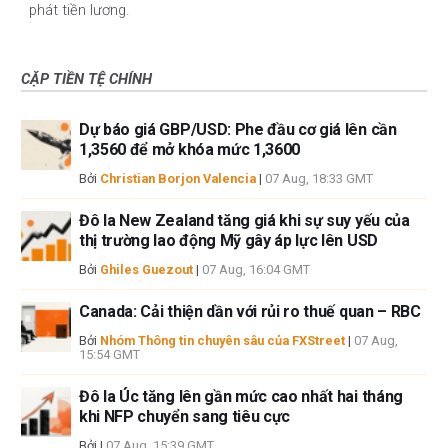
phát tiền lương.
CẶP TIỀN TỆ CHÍNH
Dự báo giá GBP/USD: Phe đầu cơ giá lên cần
1,3560 để mở khóa mức 1,3600
Bởi
Christian Borjon Valencia
|
07 Aug, 18:33 GMT
Đô la New Zealand tăng giá khi sự suy yếu của
thị trường lao động Mỹ gây áp lực lên USD
Bởi
Ghiles Guezout
|
07 Aug, 16:04 GMT
Canada: Cải thiện dần với rủi ro thuế quan – RBC
Bởi
Nhóm Thông tin chuyên sâu của FXStreet
|
07 Aug,
15:54 GMT
Đô la Úc tăng lên gần mức cao nhất hai tháng
khi NFP chuyển sang tiêu cực
Bởi
|
07 Aug, 15:39 GMT