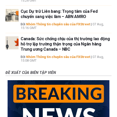
15:26 GMT
Cục Dự trữ Liên bang: Trọng tâm của Fed
chuyển sang việc làm – ABN AMRO
Bởi
Nhóm Thông tin chuyên sâu của FXStreet
|
07 Aug,
15:16 GMT
Canada: Sức chống chịu của thị trường lao động
hỗ trợ lập trường thận trọng của Ngân hàng
Trung ương Canada – NBC
Bởi
Nhóm Thông tin chuyên sâu của FXStreet
|
07 Aug,
15:08 GMT
ĐỀ XUẤT CỦA BIÊN TẬP VIÊN