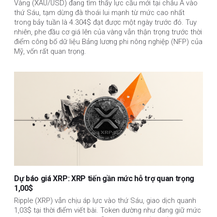
Vàng (XAU/USD) đang tìm thấy lực cầu mới tại châu Á vào
thứ Sáu, tạm dừng đà thoái lui mạnh từ mức cao nhất
trong bảy tuần là 4.304$ đạt được một ngày trước đó. Tuy
nhiên, phe đầu cơ giá lên của vàng vẫn thận trọng trước thời
điểm công bố dữ liệu Bảng lương phi nông nghiệp (NFP) của
Mỹ, vốn rất quan trọng.
Dự báo giá XRP: XRP tiến gần mức hỗ trợ quan trọng
1,00$
Ripple (XRP) vẫn chịu áp lực vào thứ Sáu, giao dịch quanh
1,03$ tại thời điểm viết bài. Token dường như đang giữ mức