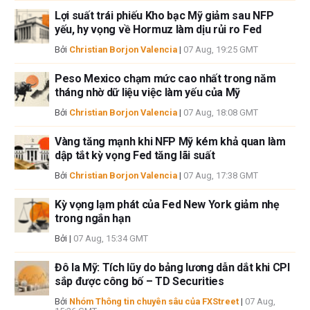
FXStreet và tác giả không cung cấp các đề xuất được cá nhân hóa. Tác
Lợi suất trái phiếu Kho bạc Mỹ giảm sau NFP
giả không cam đoan về tính chính xác, đầy đủ hoặc phù hợp của thông
yếu, hy vọng về Hormuz làm dịu rủi ro Fed
tin này. FXStreet và tác giả sẽ không chịu trách nhiệm về bất kỳ sai sót,
Bởi
Christian Borjon Valencia
|
07 Aug, 19:25 GMT
thiếu sót hoặc bất kỳ tổn thất, thương tích hoặc thiệt hại nào phát sinh từ
thông tin này và việc hiển thị hoặc sử dụng thông tin này. Ngoại trừ các
Peso Mexico chạm mức cao nhất trong năm
lỗi và thiếu sót.
tháng nhờ dữ liệu việc làm yếu của Mỹ
Tác giả và FXStreet không phải là các cố vấn đầu tư đã đăng ký và không
có nội dung nào trong bài viết này nhằm mục đích tư vấn đầu tư.
Bởi
Christian Borjon Valencia
|
07 Aug, 18:08 GMT
Vàng tăng mạnh khi NFP Mỹ kém khả quan làm
dập tắt kỳ vọng Fed tăng lãi suất
Bởi
Christian Borjon Valencia
|
07 Aug, 17:38 GMT
Kỳ vọng lạm phát của Fed New York giảm nhẹ
trong ngắn hạn
Bởi
|
07 Aug, 15:34 GMT
Đô la Mỹ: Tích lũy do bảng lương dẫn dắt khi CPI
sắp được công bố – TD Securities
Bởi
Nhóm Thông tin chuyên sâu của FXStreet
|
07 Aug,