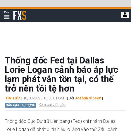
Bỏ
qua
FXStreet
MENU
để
Hiển
thị
đi
điều
hướng
đến
nội
dung
chính
Thống đốc Fed tại Dallas
Lorie Logan cảnh báo áp lực
lạm phát vẫn tồn tại, có thể
trở nên tồi tệ hơn
TIN TỨC
|
10/03/2025 18:50:01 GMT
| Bởi
Joshua Gibson
|
Xem bài viết gốc
BẢN DỊCH TỰ ĐỘNG
Thống đốc Cục Dự trữ Liên bang (Fed) chi nhánh Dallas
Lorie Logan đã phát đi tín hiệu lo lắng vào thứ Sáu, cảnh