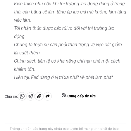
Kích thích nhu cầu khi thị trường lao động đang ở trạng
thái cân bằng sẽ làm tăng áp lực giá mà không làm tăng
việc làm.
Tôi nhận thức được các rủi ro đối với thị trường lao
động.
Chúng ta thực sự cần phải thận trọng về việc cắt giảm
lãi suất thêm.
Chính sách tiền tệ có khả năng chỉ hạn chế một cách
khiêm tốn.
Hiện tại, Fed đang ở vị trí xa nhất về phía lạm phát.
Cung cấp tin tức
Chia sẻ:
Chia
Chia
Sao
sẻ
sẻ
chép
vào
vào
vào
WhatsApp
Telegram
khay
Thông tin trên các trang này chứa các tuyên bố mang tính chất dự báo