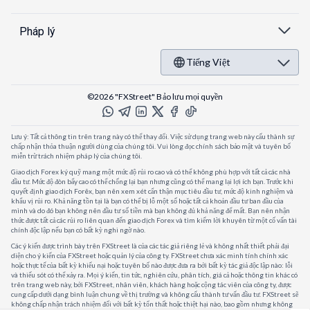
Pháp lý
Tiếng Việt
©2026 "FXStreet" Bảo lưu mọi quyền
Lưu ý: Tất cả thông tin trên trang này có thể thay đổi. Việc sử dụng trang web này cấu thành sự
chấp nhận thỏa thuận người dùng của chúng tôi. Vui lòng đọc chính sách bảo mật và tuyên bố
miễn trừ trách nhiệm pháp lý của chúng tôi.
Giao dịch Forex ký quỹ mang một mức độ rủi ro cao và có thể không phù hợp với tất cả các nhà
đầu tư. Mức độ đòn bẩy cao có thể chống lại bạn nhưng cũng có thể mang lại lợi ích bạn. Trước khi
quyết định giao dịch Forêx, bạn nên xem xét cẩn thận mục tiêu đầu tư, mức độ kinh nghiệm và
khẩu vị rủi ro. Khả năng tồn tại là bạn có thể bị lỗ một số hoặc tất cả khoản đầu tư ban đầu của
mình và do đó bạn không nên đầu tư số tiền mà bạn không đủ khả năng để mất. Bạn nên nhận
thức được tất cả các rủi ro liên quan đến giao dịch Forex và tìm kiếm lời khuyên từ một cố vấn tài
chính độc lập nếu bạn có bất kỳ nghi ngờ nào.
Các ý kiến được trình bày trên FXStreet là của các tác giả riêng lẻ và không nhất thiết phải đại
diện cho ý kiến của FXStreet hoặc quản lý của công ty. FXStreet chưa xác minh tính chính xác
hoặc thực tế của bất kỳ khiếu nại hoặc tuyên bố nào được đưa ra bởi bất kỳ tác giả độc lập nào: lỗi
và thiếu sót có thể xảy ra. Mọi ý kiến, tin tức, nghiên cứu, phân tích, giá cả hoặc thông tin khác có
trên trang web này, bởi FXStreet, nhân viên, khách hàng hoặc cộng tác viên của công ty, được
cung cấp dưới dạng bình luận chung về thị trường và không cấu thành tư vấn đầu tư. FXStreet sẽ
không chấp nhận trách nhiệm đối với bất kỳ tổn thất hoặc thiệt hại nào, bao gồm nhưng không