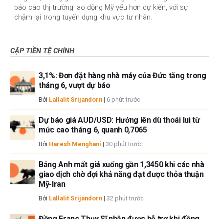
báo cáo thị trường lao động Mỹ yếu hơn dự kiến, với sự
chậm lại trong tuyển dụng khu vực tư nhân.
CẶP TIỀN TỆ CHÍNH
3,1%: Đơn đặt hàng nhà máy của Đức tăng trong
tháng 6, vượt dự báo
Bởi
Lallalit Srijandorn
|
6 phút trước
Dự báo giá AUD/USD: Hướng lên dù thoái lui từ
mức cao tháng 6, quanh 0,7065
Bởi
Haresh Menghani
|
30 phút trước
Bảng Anh mất giá xuống gần 1,3450 khi các nhà
giao dịch chờ đợi khả năng đạt được thỏa thuận
Mỹ-Iran
Bởi
Lallalit Srijandorn
|
32 phút trước
Đồng Franc Thụy Sĩ nhận được hỗ trợ khi đồng