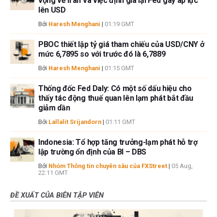
vọng về Iran và việc định giá lại Fed gây áp lực
lên USD
Bởi
Haresh Menghani
|
01:19 GMT
PBOC thiết lập tỷ giá tham chiếu của USD/CNY ở
mức 6,7895 so với trước đó là 6,7889
Bởi
Haresh Menghani
|
01:15 GMT
Thống đốc Fed Daly: Có một số dấu hiệu cho
thấy tác động thuế quan lên lạm phát bắt đầu
giảm dần
Bởi
Lallalit Srijandorn
|
01:11 GMT
Indonesia: Tổ hợp tăng trưởng-lạm phát hỗ trợ
lập trường ổn định của BI – DBS
Bởi
Nhóm Thông tin chuyên sâu của FXStreet
|
05 Aug,
22:11 GMT
ĐỀ XUẤT CỦA BIÊN TẬP VIÊN