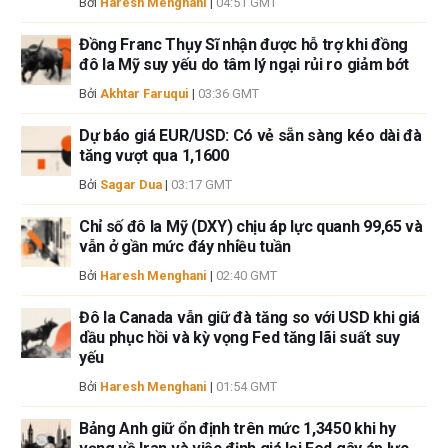
Bởi
Haresh Menghani
|
04:51 GMT
Nếu không được đề cập rõ ràng trong nội dung bài viết, tại thời điểm viết
bài, tác giả không nắm giữ vị thế nào đối với bất kỳ cổ phiếu nào được đề
Đồng Franc Thụy Sĩ nhận được hỗ trợ khi đồng
cập trong bài viết này và không có quan hệ kinh doanh với bất kỳ công ty
đô la Mỹ suy yếu do tâm lý ngại rủi ro giảm bớt
nào được đề cập. Tác giả không nhận được tiền công cho việc viết bài
Bởi
Akhtar Faruqui
|
03:36 GMT
này, ngoài từ FXStreet.
FXStreet và tác giả không cung cấp các đề xuất được cá nhân hóa. Tác
Dự báo giá EUR/USD: Có vẻ sẵn sàng kéo dài đà
giả không cam đoan về tính chính xác, đầy đủ hoặc phù hợp của thông
tăng vượt qua 1,1600
tin này. FXStreet và tác giả sẽ không chịu trách nhiệm về bất kỳ sai sót,
Bởi
Sagar Dua
|
03:17 GMT
thiếu sót hoặc bất kỳ tổn thất, thương tích hoặc thiệt hại nào phát sinh từ
thông tin này và việc hiển thị hoặc sử dụng thông tin này. Ngoại trừ các
Chỉ số đô la Mỹ (DXY) chịu áp lực quanh 99,65 và
lỗi và thiếu sót.
vẫn ở gần mức đáy nhiều tuần
Tác giả và FXStreet không phải là các cố vấn đầu tư đã đăng ký và không
Bởi
Haresh Menghani
|
02:40 GMT
có nội dung nào trong bài viết này nhằm mục đích tư vấn đầu tư.
Đô la Canada vẫn giữ đà tăng so với USD khi giá
dầu phục hồi và kỳ vọng Fed tăng lãi suất suy
yếu
Bởi
Haresh Menghani
|
01:54 GMT
Bảng Anh giữ ổn định trên mức 1,3450 khi hy