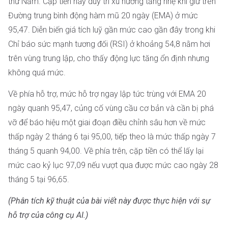
thứ Năm. Cặp tiền này duy trì xu hướng tăng nhẹ khi giữ trên
Đường trung bình động hàm mũ 20 ngày (EMA) ở mức
95,47. Diễn biến giá tích luỹ gần mức cao gần đây trong khi
Chỉ báo sức mạnh tương đối (RSI) ở khoảng 54,8 nằm hơi
trên vùng trung lập, cho thấy động lực tăng ổn định nhưng
không quá mức.
Về phía hỗ trợ, mức hỗ trợ ngay lập tức trùng với EMA 20
ngày quanh 95,47, củng cố vùng cầu cơ bản và cần bị phá
vỡ để báo hiệu một giai đoạn điều chỉnh sâu hơn về mức
thấp ngày 2 tháng 6 tại 95,00, tiếp theo là mức thấp ngày 7
tháng 5 quanh 94,00. Về phía trên, cặp tiền có thể lấy lại
mức cao kỷ lục 97,09 nếu vượt qua được mức cao ngày 28
tháng 5 tại 96,65.
(Phân tích kỹ thuật của bài viết này được thực hiện với sự
hỗ trợ của công cụ AI.)