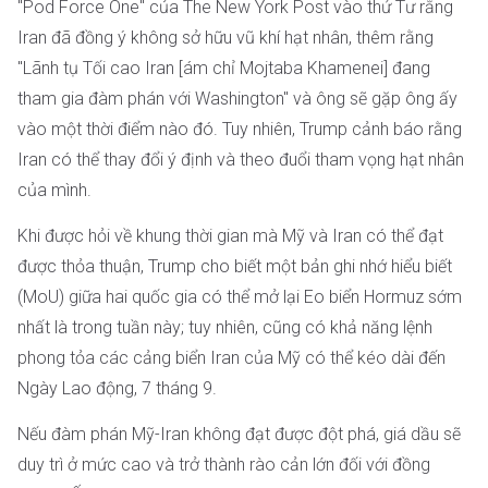
"Pod Force One" của The New York Post vào thứ Tư rằng
Iran đã đồng ý không sở hữu vũ khí hạt nhân, thêm rằng
"Lãnh tụ Tối cao Iran [ám chỉ Mojtaba Khamenei] đang
tham gia đàm phán với Washington" và ông sẽ gặp ông ấy
vào một thời điểm nào đó. Tuy nhiên, Trump cảnh báo rằng
Iran có thể thay đổi ý định và theo đuổi tham vọng hạt nhân
của mình.
Khi được hỏi về khung thời gian mà Mỹ và Iran có thể đạt
được thỏa thuận, Trump cho biết một bản ghi nhớ hiểu biết
(MoU) giữa hai quốc gia có thể mở lại Eo biển Hormuz sớm
nhất là trong tuần này; tuy nhiên, cũng có khả năng lệnh
phong tỏa các cảng biển Iran của Mỹ có thể kéo dài đến
Ngày Lao động, 7 tháng 9.
Nếu đàm phán Mỹ-Iran không đạt được đột phá, giá dầu sẽ
duy trì ở mức cao và trở thành rào cản lớn đối với đồng