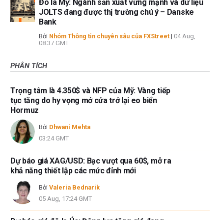
Đô la Mỹ: Ngành sản xuất vững mạnh và dữ liệu
JOLTS đang được thị trường chú ý – Danske
Bank
Bởi
Nhóm Thông tin chuyên sâu của FXStreet
|
04 Aug,
08:37 GMT
PHÂN TÍCH
Trọng tâm là 4.350$ và NFP của Mỹ: Vàng tiếp
tục tăng do hy vọng mở cửa trở lại eo biển
Hormuz
Bởi
Dhwani Mehta
03:24 GMT
Dự báo giá XAG/USD: Bạc vượt qua 60$, mở ra
khả năng thiết lập các mức đỉnh mới
Bởi
Valeria Bednarik
05 Aug, 17:24 GMT