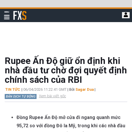
Bỏ
qua
FXStreet
MENU
để
Hiển
thị
đi
điều
hướng
đến
nội
dung
chính
Rupee Ấn Độ giữ ổn định khi
nhà đầu tư chờ đợi quyết định
chính sách của RBI
TIN TỨC
|
06/04/2026 11:22:41 GMT
| Bởi
Sagar Dua
|
Xem bài viết gốc
BẢN DỊCH TỰ ĐỘNG
Đồng Rupee Ấn Độ mở cửa đi ngang quanh mức
95,72 so với đồng Đô la Mỹ, trong khi các nhà đầu