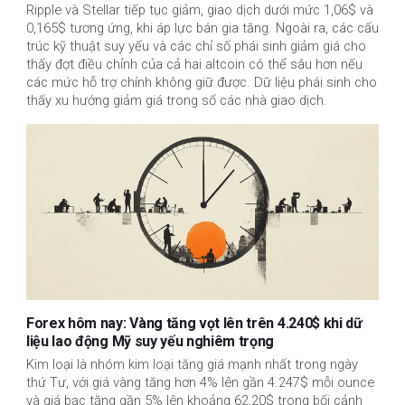
Ripple và Stellar tiếp tục giảm, giao dịch dưới mức 1,06$ và 
0,165$ tương ứng, khi áp lực bán gia tăng. Ngoài ra, các cấu 
trúc kỹ thuật suy yếu và các chỉ số phái sinh giảm giá cho 
thấy đợt điều chỉnh của cả hai altcoin có thể sâu hơn nếu 
các mức hỗ trợ chính không giữ được. Dữ liệu phái sinh cho 
thấy xu hướng giảm giá trong số các nhà giao dịch.
Forex hôm nay: Vàng tăng vọt lên trên 4.240$ khi dữ
liệu lao động Mỹ suy yếu nghiêm trọng
Kim loại là nhóm kim loại tăng giá mạnh nhất trong ngày
thứ Tư, với giá vàng tăng hơn 4% lên gần 4.247$ mỗi ounce
và giá bạc tăng gần 5% lên khoảng 62,20$ trong bối cảnh