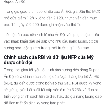
Rupee Ấn Độ.
Trong giờ giao dịch buổi chiều của Ấn Độ, giá Dầu thô MCX
mở cửa giảm 1,2% xuống gần 9.120, nhưng vẫn gần mức
cao 10 ngày là 9.290 được ghi nhận vào thứ Tư.
Tiền tệ của các nền kinh tế như Ấn Độ, vốn phụ thuộc nhiều
vào nhập khẩu dầu để đáp ứng nhu cầu năng lượng, có xu
hướng hoạt động kém trong môi trường giá dầu cao.
Chính sách của RBI và dữ liệu NFP của Mỹ
được chờ đợi
Trong thời gian tới, yếu tố chính ảnh hưởng đến đồng Rupee
Ấn Độ sẽ là chính sách tiền tệ của Ngân hàng Dự trữ Ấn Độ
(RBI), dự kiến được công bố vào thứ Sáu. RBI được kỳ vọng
sẽ giữ nguyên Lãi suất tái cấp vốn ở mức 5,25% và đưa ra
triển vọng chính sách tiền tệ diều hâu, do giá năng lượng cao
đã làm mất ổn định kỳ vọng lạm phát.