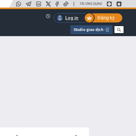
|
TẢI ỨNG DỤNG
Đăng ký
Log in
Studio giao dịch