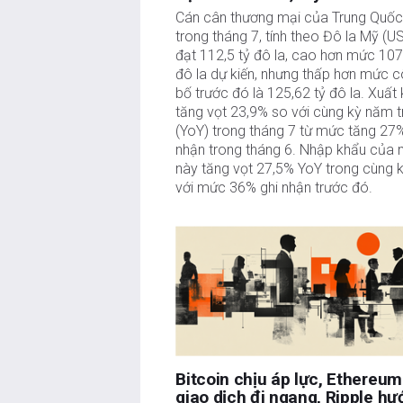
Cán cân thương mại của Trung Quố
trong tháng 7, tính theo Đô la Mỹ (US
đạt 112,5 tỷ đô la, cao hơn mức 107
đô la dự kiến, nhưng thấp hơn mức 
bố trước đó là 125,62 tỷ đô la. Xuất
tăng vọt 23,9% so với cùng kỳ năm 
(YoY) trong tháng 7 từ mức tăng 27%
nhận trong tháng 6. Nhập khẩu của 
này tăng vọt 27,5% YoY trong cùng 
với mức 36% ghi nhận trước đó.
Bitcoin chịu áp lực, Ethereum
giao dịch đi ngang, Ripple hư