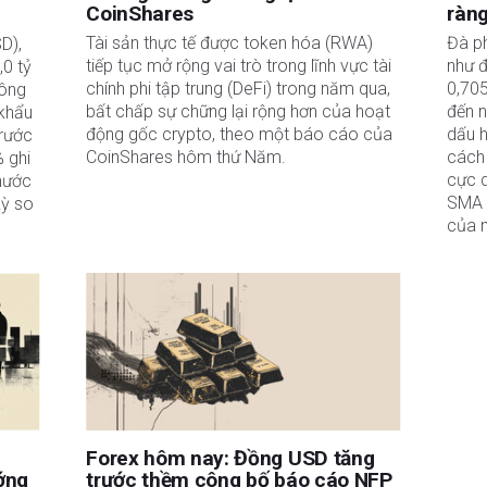
CoinShares
ràn
c
Tài sản thực tế được token hóa (RWA)
Đà p
D),
tiếp tục mở rộng vai trò trong lĩnh vực tài
như 
,0 tỷ
chính phi tập trung (DeFi) trong năm qua,
0,70
công
bất chấp sự chững lại rộng hơn của hoạt
đến 
 khẩu
động gốc crypto, theo một báo cáo của
dấu 
trước
CoinShares hôm thứ Năm.
cách 
 ghi
cực 
nước
SMA 
kỳ so
của 
Forex hôm nay: Đồng USD tăng
ớng
trước thềm công bố báo cáo NFP