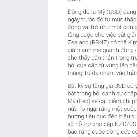
Đồng đô la Mỹ (USD) đang 
ngày trước đó từ mức thấp 
đóng vai trò như một cơn 
tăng cược cho việc cắt giả
Zealand (RBNZ) có thể kìm
giá mạnh mẽ quanh đồng đô
cho thấy cần thận trọng tr
hồi của cặp từ vùng lân c
tháng Tư đã chạm vào tuần
Bất kỳ sự tăng giá USD có 
bắt trong bối cảnh sự chấ
Mỹ (Fed) sẽ cắt giảm chi p
nữa, lo ngại rằng một cuộ
hưởng tiêu cực đến hiệu s
số hỗ trợ cho cặp NZD/USD
báo rằng cuộc đóng cửa có