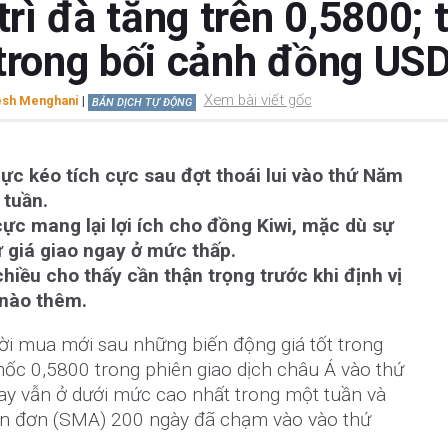
ì đà tăng trên 0,5800; 
 trong bối cảnh đồng US
Xem bài viết gốc
esh Menghani
|
BẢN DỊCH TỰ ĐỘNG
lực kéo tích cực sau đợt thoái lui vào thứ Năm
 tuần.
cực mang lại lợi ích cho đồng Kiwi, mặc dù sự
 giá giao ngay ở mức thấp.
chiều cho thấy cần thận trọng trước khi định vị
 nào thêm.
ời mua mới sau những biến động giá tốt trong
mốc 0,5800 trong phiên giao dịch châu Á vào thứ
gay vẫn ở dưới mức cao nhất trong một tuần và
ản đơn (SMA) 200 ngày đã chạm vào vào thứ