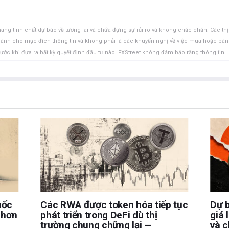
 nơi trú ẩn an toàn ổn định hơn.
ang tính chất dự báo về tương lai và chứa đựng sự rủi ro và không chắc chắn. Các thị
 dành cho mục đích thông tin và không phải là các khuyến nghị về việc mua hoặc bán
rước khi đưa ra bất kỳ quyết định đầu tư nào. FXStreet không đảm bảo rằng thông tin
FXStreet cũng không đảm bảo rằng thông tin này có tính chất kịp thời. Việc đầu tư vào
ồm việc mất tất cả hoặc một phần khoản đầu tư của bạn cũng như sự đau khổ về cảm
uan đến đầu tư, bao gồm việc mất toàn bộ vốn đầu tư, thuộc trách nhiệm của bạn. Các
à của các tác giả và không nhất thiết phản ánh chính sách hoặc quan điểm chính thức
Tác giả sẽ không chịu trách nhiệm về thông tin được tìm thấy ở cuối các liên kết
ết, tại thời điểm viết bài, tác giả không nắm giữ vị thế nào đối với bất kỳ cổ phiếu
uan hệ kinh doanh với bất kỳ công ty nào được đề cập. Tác giả không nhận được tiền
được cá nhân hóa. Tác giả không cam đoan về tính chính xác, đầy đủ hoặc phù hợp
u trách nhiệm về bất kỳ sai sót, thiếu sót hoặc bất kỳ tổn thất, thương tích hoặc thiệt
hoặc sử dụng thông tin này. Ngoại trừ các lỗi và thiếu sót.
 tư đã đăng ký và không có nội dung nào trong bài viết này nhằm mục đích tư vấn đầu
uốc
Các RWA được token hóa tiếp tục
Dự b
 hơn
phát triển trong DeFi dù thị
giá 
trường chung chững lại —
và c