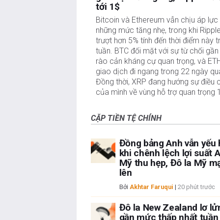
tới 1$
Bitcoin và Ethereum vẫn chịu áp lực 
những mức tăng nhẹ, trong khi Ripple
trượt hơn 5% tính đến thời điểm này t
tuần. BTC đối mặt với sự từ chối gần
rào cản kháng cự quan trọng, và ETH
giao dịch đi ngang trong 22 ngày qua
Đồng thời, XRP đang hướng sự điều c
của mình về vùng hỗ trợ quan trọng 
CẶP TIỀN TỆ CHÍNH
Đồng bảng Anh vẫn yếu
khi chênh lệch lợi suất 
Mỹ thu hẹp, Đô la Mỹ m
lên
Bởi
Akhtar Faruqui
|
20 phút trước
Đô la New Zealand lơ lử
gần mức thấp nhất tuần