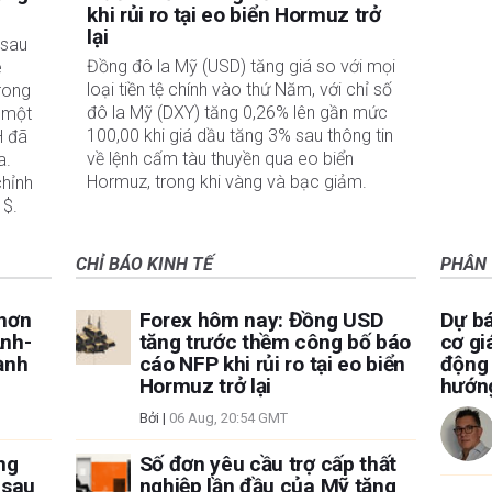
khi rủi ro tại eo biển Hormuz trở
lại
sau 
Đồng đô la Mỹ (USD) tăng giá so với mọi
 
loại tiền tệ chính vào thứ Năm, với chỉ số
rong 
đô la Mỹ (DXY) tăng 0,26% lên gần mức
 một 
100,00 khi giá dầu tăng 3% sau thông tin
 đã 
về lệnh cấm tàu ​​thuyền qua eo biển
. 
Hormuz, trong khi vàng và bạc giảm.
hỉnh 
1$.
CHỈ BÁO KINH TẾ
PHÂN 
 hơn
Forex hôm nay: Đồng USD
Dự bá
Anh-
tăng trước thềm công bố báo
cơ gi
ạnh
cáo NFP khi rủi ro tại eo biển
động 
Hormuz trở lại
hướng
Bởi
|
06 Aug, 20:54 GMT
ng
Số đơn yêu cầu trợ cấp thất
 sau
nghiệp lần đầu của Mỹ tăng