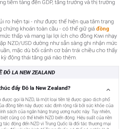
ộng tiềm tàng đến GDP, tăng trưởng và thị trường
i ro hiện tại - như được thể hiện qua tâm trạng
ng chứng khoán toàn cầu - có thể giữ giá
đồng
mức thấp và mang lại lợi ích cho đồng Kiwi nhạy
, cặp NZD/USD dường như sẵn sàng ghi nhận mức
 tuần, mặc dù bối cảnh cơ bản trái chiều cho thấy
 kỳ động thái tăng giá nào thêm.
Ề ĐÔ LA NEW ZEALAND
thúc đẩy Đô la New Zealand?
được gọi là NZD, là một loại tiền tệ được giao dịch phổ
ị của đồng tiền này được xác định rộng rãi bởi sức khỏe của
ính sách của ngân hàng trung ương nước này. Tuy nhiên,
biệt cũng có thể khiến NZD biến động. Hiệu suất của nền
g tác động đến NZD vì Trung Quốc là đối tác thương mại