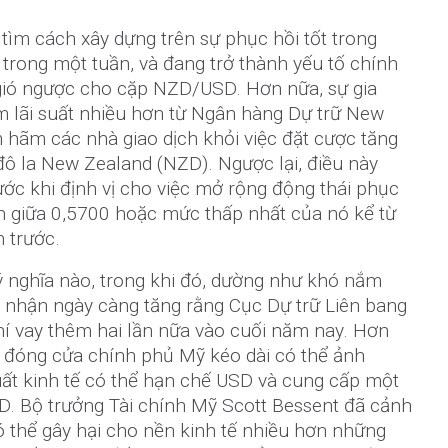
tìm cách xây dựng trên sự phục hồi tốt trong
trong một tuần, và đang trở thành yếu tố chính
gió ngược cho cặp NZD/USD. Hơn nữa, sự gia
m lãi suất nhiều hơn từ Ngân hàng Dự trữ New
 hãm các nhà giao dịch khỏi việc đặt cược tăng
 la New Zealand (NZD). Ngược lại, điều này
ước khi định vị cho việc mở rộng động thái phục
ận giữa 0,5700 hoặc mức thấp nhất của nó kể từ
 trước.
ý nghĩa nào, trong khi đó, dường như khó nắm
p nhận ngày càng tăng rằng Cục Dự trữ Liên bang
hí vay thêm hai lần nữa vào cuối năm nay. Hơn
c đóng cửa chính phủ Mỹ kéo dài có thể ảnh
uất kinh tế có thể hạn chế USD và cung cấp một
. Bộ trưởng Tài chính Mỹ Scott Bessent đã cảnh
 thể gây hại cho nền kinh tế nhiều hơn những