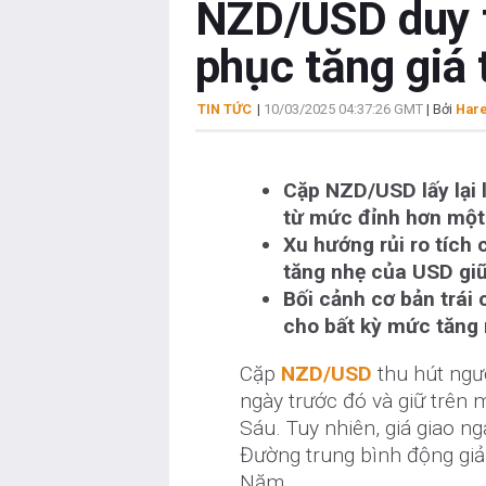
NZD/USD duy tr
phục tăng giá
TIN TỨC
|
10/03/2025 04:37:26 GMT
| Bởi
Har
Cặp NZD/USD lấy lại 
từ mức đỉnh hơn một
Xu hướng rủi ro tích 
tăng nhẹ của USD giữ
Bối cảnh cơ bản trái 
cho bất kỳ mức tăng
Cặp
NZD/USD
thu hút ngư
ngày trước đó và giữ trên 
Sáu. Tuy nhiên, giá giao n
Đường trung bình động gi
Năm.