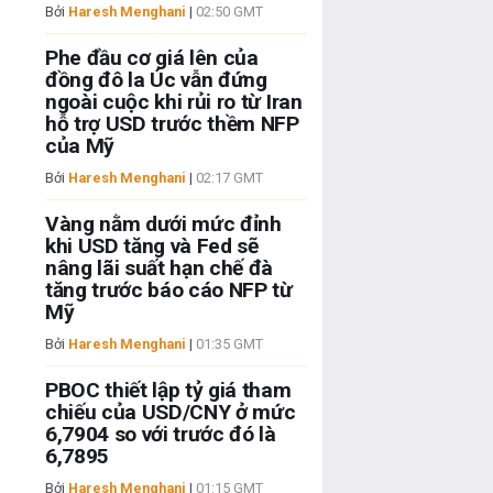
Bởi
Haresh Menghani
|
02:50 GMT
Phe đầu cơ giá lên của
đồng đô la Úc vẫn đứng
ngoài cuộc khi rủi ro từ Iran
hỗ trợ USD trước thềm NFP
của Mỹ
Bởi
Haresh Menghani
|
02:17 GMT
Vàng nằm dưới mức đỉnh
khi USD tăng và Fed sẽ
nâng lãi suất hạn chế đà
tăng trước báo cáo NFP từ
Mỹ
Bởi
Haresh Menghani
|
01:35 GMT
PBOC thiết lập tỷ giá tham
chiếu của USD/CNY ở mức
6,7904 so với trước đó là
6,7895
Bởi
Haresh Menghani
|
01:15 GMT