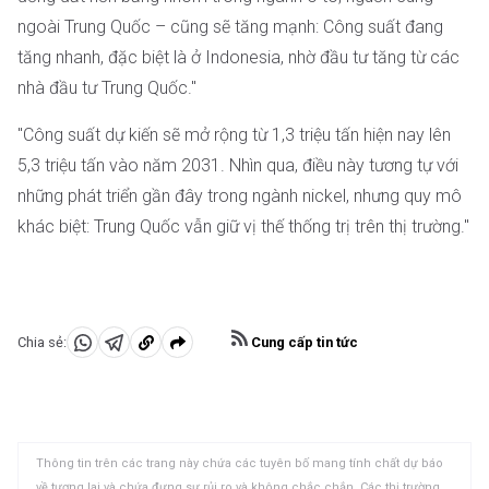
ngoài Trung Quốc – cũng sẽ tăng mạnh: Công suất đang
tăng nhanh, đặc biệt là ở Indonesia, nhờ đầu tư tăng từ các
nhà đầu tư Trung Quốc."
"Công suất dự kiến sẽ mở rộng từ 1,3 triệu tấn hiện nay lên
5,3 triệu tấn vào năm 2031. Nhìn qua, điều này tương tự với
những phát triển gần đây trong ngành nickel, nhưng quy mô
khác biệt: Trung Quốc vẫn giữ vị thế thống trị trên thị trường."
Cung cấp tin tức
Chia sẻ:
Chia
Chia
Sao
sẻ
sẻ
chép
vào
vào
vào
WhatsApp
Telegram
khay
Thông tin trên các trang này chứa các tuyên bố mang tính chất dự báo
nhớ
về tương lai và chứa đựng sự rủi ro và không chắc chắn. Các thị trường