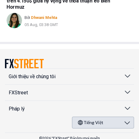
trên 4.150$ giữa hy vọng về thỏa thuận eo biển
Hormuz
Bởi
Dhwani Mehta
05 Aug, 03:38 GMT
Giới thiệu về chúng tôi
FXStreet
Pháp lý
Tiếng Việt
©2026 "FXStreet" Bảo lưu mọi quyền