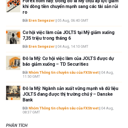
Forex hôm nay: Đồng đô la Mỹ chịu áp lực giảm
khi dòng tiền chuyển mạnh sang các tài sản rủi
ro
Bởi
Eren Sengezer
|
05 Aug, 06:40 GMT
Cơ hội việc làm của JOLTS tại Mỹ giảm xuống
7,35 triệu trong tháng 6
Bởi
Eren Sengezer
|
04 Aug, 14:10 GMT
Đô la Mỹ: Cơ hội việc làm của JOLTS được dự
báo giảm xuống – TD Securities
Bởi
Nhóm Thông tin chuyên sâu của FXStreet
|
04 Aug,
11:50 GMT
Đô la Mỹ: Ngành sản xuất vững mạnh và dữ liệu
JOLTS đang được thị trường chú ý – Danske
Bank
Bởi
Nhóm Thông tin chuyên sâu của FXStreet
|
04 Aug,
08:37 GMT
PHÂN TÍCH