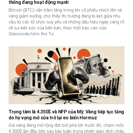
thống đang hoạt động mạnh
Bitcoin (BTC) vẫn trầm lắng trong khi cổ phiếu nhích lên và
vàng giảm xuống, cho thấy thị trường đang bị kẹt giữa nhu
cầu từ các tổ chức suy yếu và những dấu hiệu ngày càng rõ
về sự kiệt sức của bên bán, theo một báo cáo của
Glassnode hôm thứ Tư.
Trọng tâm là 4.350$ và NFP của Mỹ: Vàng tiếp tục tăng
do hy vọng mở cửa trở lại eo biển Hormuz
Giá vàng đang mở rộng đợt bứt phá lớn trước đó, chạm mốc
4.300$ lần đầu tiên sau bảy tuần trong phiên giao dịch châu