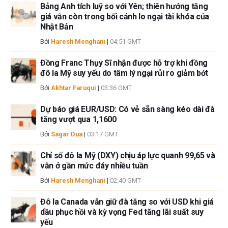
Bảng Anh tích luỹ so với Yên; thiên hướng tăng
giả không cam đoan về tính chính xác, đầy đủ hoặc phù hợp của thông
giá vẫn còn trong bối cảnh lo ngại tài khóa của
tin này. FXStreet và tác giả sẽ không chịu trách nhiệm về bất kỳ sai sót,
Nhật Bản
thiếu sót hoặc bất kỳ tổn thất, thương tích hoặc thiệt hại nào phát sinh từ
thông tin này và việc hiển thị hoặc sử dụng thông tin này. Ngoại trừ các
Bởi
Haresh Menghani
|
04:51 GMT
lỗi và thiếu sót.
Đồng Franc Thụy Sĩ nhận được hỗ trợ khi đồng
Tác giả và FXStreet không phải là các cố vấn đầu tư đã đăng ký và không
đô la Mỹ suy yếu do tâm lý ngại rủi ro giảm bớt
có nội dung nào trong bài viết này nhằm mục đích tư vấn đầu tư.
Bởi
Akhtar Faruqui
|
03:36 GMT
Dự báo giá EUR/USD: Có vẻ sẵn sàng kéo dài đà
tăng vượt qua 1,1600
Bởi
Sagar Dua
|
03:17 GMT
Chỉ số đô la Mỹ (DXY) chịu áp lực quanh 99,65 và
vẫn ở gần mức đáy nhiều tuần
Bởi
Haresh Menghani
|
02:40 GMT
Đô la Canada vẫn giữ đà tăng so với USD khi giá
dầu phục hồi và kỳ vọng Fed tăng lãi suất suy
yếu