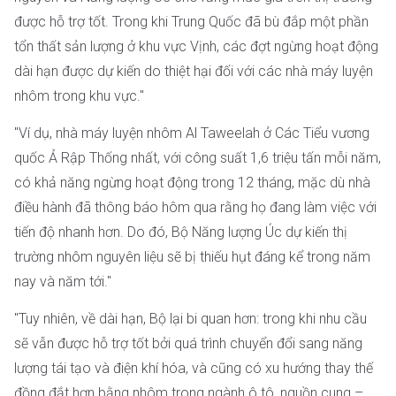
được hỗ trợ tốt. Trong khi Trung Quốc đã bù đắp một phần
tổn thất sản lượng ở khu vực Vịnh, các đợt ngừng hoạt động
dài hạn được dự kiến do thiệt hại đối với các nhà máy luyện
nhôm trong khu vực."
"Ví dụ, nhà máy luyện nhôm Al Taweelah ở Các Tiểu vương
quốc Ả Rập Thống nhất, với công suất 1,6 triệu tấn mỗi năm,
có khả năng ngừng hoạt động trong 12 tháng, mặc dù nhà
điều hành đã thông báo hôm qua rằng họ đang làm việc với
tiến độ nhanh hơn. Do đó, Bộ Năng lượng Úc dự kiến thị
trường nhôm nguyên liệu sẽ bị thiếu hụt đáng kể trong năm
nay và năm tới."
"Tuy nhiên, về dài hạn, Bộ lại bi quan hơn: trong khi nhu cầu
sẽ vẫn được hỗ trợ tốt bởi quá trình chuyển đổi sang năng
lượng tái tạo và điện khí hóa, và cũng có xu hướng thay thế
đồng đắt hơn bằng nhôm trong ngành ô tô, nguồn cung –