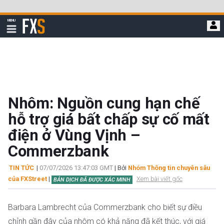
Bỏ
qua
FXStreet
MENU
để
Hiển
thị
đi
điều
hướng
đến
nội
dung
chính
Nhôm: Nguồn cung hạn chế
hỗ trợ giá bất chấp sự cố mất
điện ở Vùng Vịnh –
Commerzbank
TIN TỨC
|
07/07/2026 13:47:03 GMT
| Bởi
Nhóm Thông tin chuyên sâu
của FXStreet
|
Xem bài viết gốc
BẢN DỊCH ĐÃ ĐƯỢC XÁC MINH
Barbara Lambrecht của Commerzbank cho biết sự điều
chỉnh gần đây của nhôm có khả năng đã kết thúc, với giá