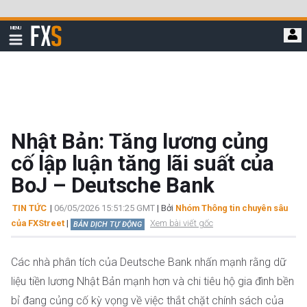
Bỏ
qua
FXStreet
MENU
để
Hiển
thị
đi
điều
hướng
đến
nội
dung
chính
Nhật Bản: Tăng lương củng
cố lập luận tăng lãi suất của
BoJ – Deutsche Bank
TIN TỨC
|
06/05/2026 15:51:25 GMT
| Bởi
Nhóm Thông tin chuyên sâu
của FXStreet
|
Xem bài viết gốc
BẢN DỊCH TỰ ĐỘNG
Các nhà phân tích của Deutsche Bank nhấn mạnh rằng dữ
liệu tiền lương Nhật Bản mạnh hơn và chi tiêu hộ gia đình bền
bỉ đang củng cố kỳ vọng về việc thắt chặt chính sách của