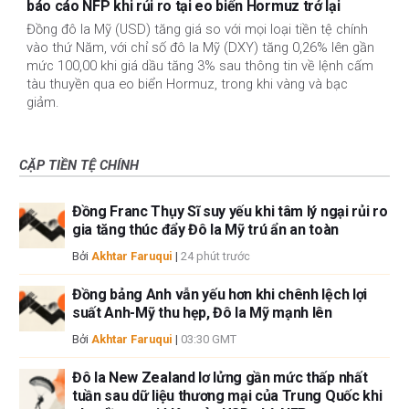
báo cáo NFP khi rủi ro tại eo biển Hormuz trở lại
Đồng đô la Mỹ (USD) tăng giá so với mọi loại tiền tệ chính
vào thứ Năm, với chỉ số đô la Mỹ (DXY) tăng 0,26% lên gần
mức 100,00 khi giá dầu tăng 3% sau thông tin về lệnh cấm
tàu ​​thuyền qua eo biển Hormuz, trong khi vàng và bạc
giảm.
CẶP TIỀN TỆ CHÍNH
Đồng Franc Thụy Sĩ suy yếu khi tâm lý ngại rủi ro
gia tăng thúc đẩy Đô la Mỹ trú ẩn an toàn
Bởi
Akhtar Faruqui
|
24 phút trước
Đồng bảng Anh vẫn yếu hơn khi chênh lệch lợi
suất Anh-Mỹ thu hẹp, Đô la Mỹ mạnh lên
Bởi
Akhtar Faruqui
|
03:30 GMT
Đô la New Zealand lơ lửng gần mức thấp nhất
tuần sau dữ liệu thương mại của Trung Quốc khi