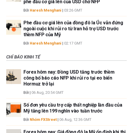
phe đầu cơ giá lên của USD chờ NFP
Bởi
Haresh Menghani
|
03:26 GMT
Phe đầu cơ giá lên của đồng đô la Úc vẫn đứng
ngoài cuộc khi rủi ro từ Iran hỗ trợ USD trước
thềm NFP của Mỹ
Bởi
Haresh Menghani
|
02:17 GMT
CHỈ BÁO KINH TẾ
Forex hôm nay: Đồng USD tăng trước thềm
công bố báo cáo NFP khi rủi ro tại eo biển
Hormuz trở lại
Bởi
|
06 Aug, 20:54 GMT
Số đơn yêu cầu trợ cấp thất nghiệp lần đầu của
Mỹ tăng lên 199 nghìn vào tuần trước
Bởi
Nhóm FXStreet
|
06 Aug, 12:36 GMT
Forex hôm nay: Giá đồng đô la Mỹ ổn định khi thị