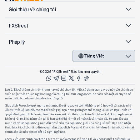
Giới thiệu về chúng tôi
FXStreet
Pháp lý
Tiếng Việt
©2026 "FXStreet" Bảo lưu mọi quyền
Lưu ý: Tất cả thông tin trên trang này có thể thay đổi. Việc sử dụng trang web này cấu thành sự
chấp nhận thỏa thuận người dùng của chúng tôi. Vui lòng đọc chính sách bảo mật và tuyên bố
miễn trừ trách nhiệm pháp lý của chúng tôi.
Giao dịch Forex ký quỹ mang một mức độ rủi ro cao và có thể không phù hợp với tất cả các nhà
đầu tư. Mức độ đòn bẩy cao có thể chống lại bạn nhưng cũng có thể mang lại lợi ích bạn. Trước khi
quyết định giao dịch Forêx, bạn nên xem xét cẩn thận mục tiêu đầu tư, mức độ kinh nghiệm và
khẩu vị rủi ro. Khả năng tồn tại là bạn có thể bị lỗ một số hoặc tất cả khoản đầu tư ban đầu của
mình và do đó bạn không nên đầu tư số tiền mà bạn không đủ khả năng để mất. Bạn nên nhận
thức được tất cả các rủi ro liên quan đến giao dịch Forex và tìm kiếm lời khuyên từ một cố vấn tài
chính độc lập nếu bạn có bất kỳ nghi ngờ nào.
Các ý kiến được trình bày trên FXStreet là của các tác giả riêng lẻ và không nhất thiết phải đại