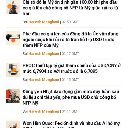
cập trong bài viết này và không có quan hệ kinh doanh với bất kỳ công ty
Chỉ số đô la Mỹ ổn định gần 100,00 khi phe đầu
cơ giá lên chờ công bố NFP từ Mỹ giữa rủi ro từ
nào được đề cập. Tác giả không nhận được tiền công cho việc viết bài
Iran
này, ngoài từ FXStreet.
FXStreet và tác giả không cung cấp các đề xuất được cá nhân hóa. Tác
Bởi
Haresh Menghani
|
02:50 GMT
giả không cam đoan về tính chính xác, đầy đủ hoặc phù hợp của thông
tin này. FXStreet và tác giả sẽ không chịu trách nhiệm về bất kỳ sai sót,
Phe đầu cơ giá lên của đồng đô la Úc vẫn đứng
ngoài cuộc khi rủi ro từ Iran hỗ trợ USD trước
thiếu sót hoặc bất kỳ tổn thất, thương tích hoặc thiệt hại nào phát sinh từ
thềm NFP của Mỹ
thông tin này và việc hiển thị hoặc sử dụng thông tin này. Ngoại trừ các
lỗi và thiếu sót.
Bởi
Haresh Menghani
|
02:17 GMT
Tác giả và FXStreet không phải là các cố vấn đầu tư đã đăng ký và không
có nội dung nào trong bài viết này nhằm mục đích tư vấn đầu tư.
PBOC thiết lập tỷ giá tham chiếu của USD/CNY ở
mức 6,7904 so với trước đó là 6,7895
Bởi
Haresh Menghani
|
01:15 GMT
Đồng yên Nhật dao động gần mức đáy tuần sau
dữ liệu chi tiêu yếu, phe mua USD chờ công bố
NFP Mỹ
Bởi
Haresh Menghani
|
01:11 GMT
Won Hàn Quốc: Fed ổn định và nhu cầu AI hỗ trợ