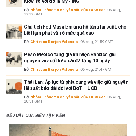
KRW so với đô la Mỹ - ING
Bởi
Nhóm Thông tin chuyên sâu của FXStreet
|
06 Aug,
23:23 GMT
Chủ tịch Fed Musalem ủng hộ tăng lãi suất, cho
biết lạm phát vẫn ở mức quá cao
Bởi
Christian Borjon Valencia
|
06 Aug, 21:59 GMT
Peso Mexico tăng giá khi việc Banxico giữ
nguyên lãi suất kéo dài đà tăng 10 ngày
Bởi
Christian Borjon Valencia
|
06 Aug, 21:47 GMT
Thái Lan: Áp lực từ phía cung và việc giữ nguyên
lãi suất kéo dài đối với BoT – UOB
Bởi
Nhóm Thông tin chuyên sâu của FXStreet
|
06 Aug,
20:51 GMT
ĐỀ XUẤT CỦA BIÊN TẬP VIÊN