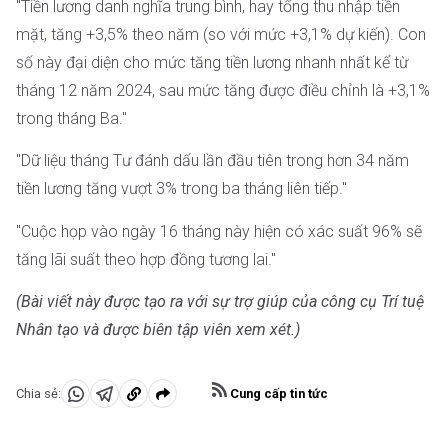
"Tiền lương danh nghĩa trung bình, hay tổng thu nhập tiền
mặt, tăng +3,5% theo năm (so với mức +3,1% dự kiến). Con
số này đại diện cho mức tăng tiền lương nhanh nhất kể từ
tháng 12 năm 2024, sau mức tăng được điều chỉnh là +3,1%
trong tháng Ba."
"Dữ liệu tháng Tư đánh dấu lần đầu tiên trong hơn 34 năm
tiền lương tăng vượt 3% trong ba tháng liên tiếp."
"Cuộc họp vào ngày 16 tháng này hiện có xác suất 96% sẽ
tăng lãi suất theo hợp đồng tương lai."
(Bài viết này được tạo ra với sự trợ giúp của công cụ Trí tuệ
Nhân tạo và được biên tập viên xem xét.)
Cung cấp tin tức
Chia sẻ:
Chia
Chia
Sao
sẻ
sẻ
chép