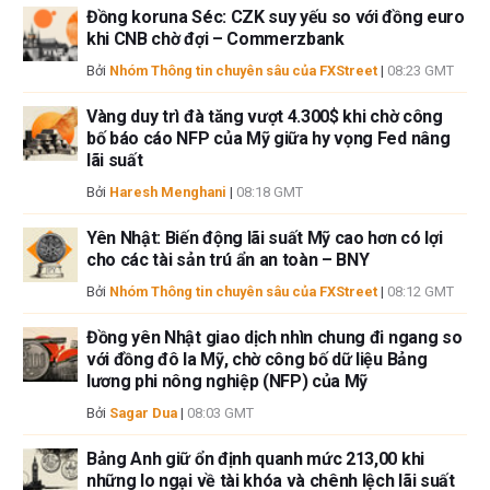
Đồng koruna Séc: CZK suy yếu so với đồng euro
bài, tác giả không nắm giữ vị thế nào đối với bất kỳ cổ phiếu nào được đề
khi CNB chờ đợi – Commerzbank
cập trong bài viết này và không có quan hệ kinh doanh với bất kỳ công ty
nào được đề cập. Tác giả không nhận được tiền công cho việc viết bài
Bởi
Nhóm Thông tin chuyên sâu của FXStreet
|
08:23 GMT
này, ngoài từ FXStreet.
Vàng duy trì đà tăng vượt 4.300$ khi chờ công
FXStreet và tác giả không cung cấp các đề xuất được cá nhân hóa. Tác
bố báo cáo NFP của Mỹ giữa hy vọng Fed nâng
giả không cam đoan về tính chính xác, đầy đủ hoặc phù hợp của thông
lãi suất
tin này. FXStreet và tác giả sẽ không chịu trách nhiệm về bất kỳ sai sót,
thiếu sót hoặc bất kỳ tổn thất, thương tích hoặc thiệt hại nào phát sinh từ
Bởi
Haresh Menghani
|
08:18 GMT
thông tin này và việc hiển thị hoặc sử dụng thông tin này. Ngoại trừ các
lỗi và thiếu sót.
Yên Nhật: Biến động lãi suất Mỹ cao hơn có lợi
cho các tài sản trú ẩn an toàn – BNY
Tác giả và FXStreet không phải là các cố vấn đầu tư đã đăng ký và không
có nội dung nào trong bài viết này nhằm mục đích tư vấn đầu tư.
Bởi
Nhóm Thông tin chuyên sâu của FXStreet
|
08:12 GMT
Đồng yên Nhật giao dịch nhìn chung đi ngang so
với đồng đô la Mỹ, chờ công bố dữ liệu Bảng
lương phi nông nghiệp (NFP) của Mỹ
Bởi
Sagar Dua
|
08:03 GMT
Bảng Anh giữ ổn định quanh mức 213,00 khi
những lo ngại về tài khóa và chênh lệch lãi suất