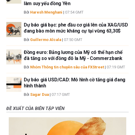
làm suy yếu đồng Yên
Bởi
Haresh Menghani
|
07:54 GMT
Dự báo giá bạc: phe đầu cơ giá lên của XAG/USD
đang bào mòn mức kháng cự tại vùng 63,30$
Bởi
Guillermo Alcala
|
07:50 GMT
Đồng euro: Bảng lương của Mỹ có thể hạn chế
đà tăng so với đồng đô la Mỹ - Commerzbank
Bởi
Nhóm Thông tin chuyên sâu của FXStreet
|
07:19 GMT
Dự báo giá USD/CAD: Mô hình cờ tăng giá đang
hình thành
Bởi
Sagar Dua
|
07:17 GMT
ĐỀ XUẤT CỦA BIÊN TẬP VIÊN