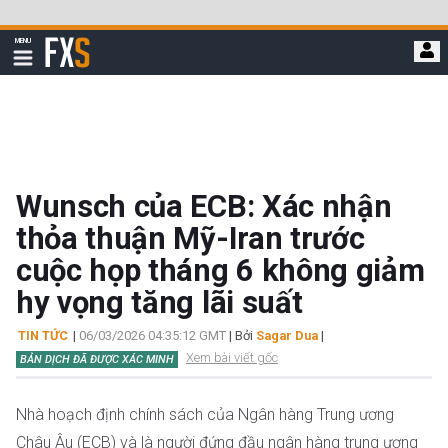
Bỏ
qua
FXStreet
MENU
để
Hiển
thị
đi
điều
hướng
đến
nội
dung
chính
Wunsch của ECB: Xác nhận
thỏa thuận Mỹ-Iran trước
cuộc họp tháng 6 không giảm
hy vọng tăng lãi suất
TIN TỨC
|
06/03/2026 04:35:12 GMT
| Bởi
Sagar Dua
|
Xem bài viết gốc
BẢN DỊCH ĐÃ ĐƯỢC XÁC MINH
Nhà hoạch định chính sách của Ngân hàng Trung ương
Châu Âu (ECB) và là người đứng đầu ngân hàng trung ương