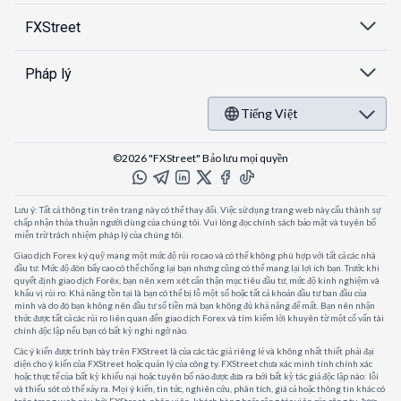
FXStreet
Pháp lý
Tiếng Việt
©2026 "FXStreet" Bảo lưu mọi quyền
Lưu ý: Tất cả thông tin trên trang này có thể thay đổi. Việc sử dụng trang web này cấu thành sự
chấp nhận thỏa thuận người dùng của chúng tôi. Vui lòng đọc chính sách bảo mật và tuyên bố
miễn trừ trách nhiệm pháp lý của chúng tôi.
Giao dịch Forex ký quỹ mang một mức độ rủi ro cao và có thể không phù hợp với tất cả các nhà
đầu tư. Mức độ đòn bẩy cao có thể chống lại bạn nhưng cũng có thể mang lại lợi ích bạn. Trước khi
quyết định giao dịch Forêx, bạn nên xem xét cẩn thận mục tiêu đầu tư, mức độ kinh nghiệm và
khẩu vị rủi ro. Khả năng tồn tại là bạn có thể bị lỗ một số hoặc tất cả khoản đầu tư ban đầu của
mình và do đó bạn không nên đầu tư số tiền mà bạn không đủ khả năng để mất. Bạn nên nhận
thức được tất cả các rủi ro liên quan đến giao dịch Forex và tìm kiếm lời khuyên từ một cố vấn tài
chính độc lập nếu bạn có bất kỳ nghi ngờ nào.
Các ý kiến được trình bày trên FXStreet là của các tác giả riêng lẻ và không nhất thiết phải đại
diện cho ý kiến của FXStreet hoặc quản lý của công ty. FXStreet chưa xác minh tính chính xác
hoặc thực tế của bất kỳ khiếu nại hoặc tuyên bố nào được đưa ra bởi bất kỳ tác giả độc lập nào: lỗi
và thiếu sót có thể xảy ra. Mọi ý kiến, tin tức, nghiên cứu, phân tích, giá cả hoặc thông tin khác có
trên trang web này, bởi FXStreet, nhân viên, khách hàng hoặc cộng tác viên của công ty, được