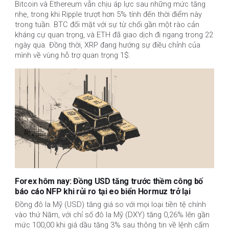
Bitcoin và Ethereum vẫn chịu áp lực sau những mức tăng 
nhẹ, trong khi Ripple trượt hơn 5% tính đến thời điểm này 
trong tuần. BTC đối mặt với sự từ chối gần một rào cản 
kháng cự quan trọng, và ETH đã giao dịch đi ngang trong 22 
ngày qua. Đồng thời, XRP đang hướng sự điều chỉnh của 
mình về vùng hỗ trợ quan trọng 1$.
Forex hôm nay: Đồng USD tăng trước thềm công bố
báo cáo NFP khi rủi ro tại eo biển Hormuz trở lại
Đồng đô la Mỹ (USD) tăng giá so với mọi loại tiền tệ chính
vào thứ Năm, với chỉ số đô la Mỹ (DXY) tăng 0,26% lên gần
mức 100,00 khi giá dầu tăng 3% sau thông tin về lệnh cấm