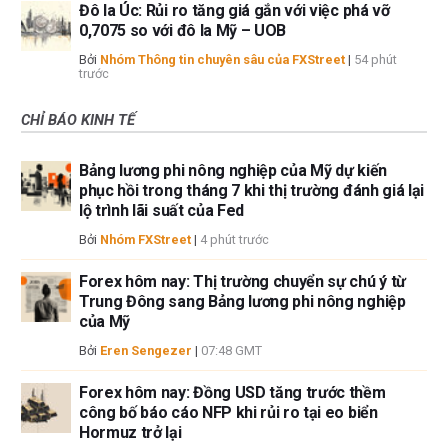
Đô la Úc: Rủi ro tăng giá gắn với việc phá vỡ
0,7075 so với đô la Mỹ – UOB
Bởi
Nhóm Thông tin chuyên sâu của FXStreet
|
54 phút
trước
CHỈ BÁO KINH TẾ
Bảng lương phi nông nghiệp của Mỹ dự kiến
phục hồi trong tháng 7 khi thị trường đánh giá lại
lộ trình lãi suất của Fed
Bởi
Nhóm FXStreet
|
4 phút trước
Forex hôm nay: Thị trường chuyển sự chú ý từ
Trung Đông sang Bảng lương phi nông nghiệp
của Mỹ
Bởi
Eren Sengezer
|
07:48 GMT
Forex hôm nay: Đồng USD tăng trước thềm
công bố báo cáo NFP khi rủi ro tại eo biển
Hormuz trở lại