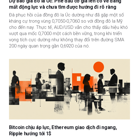
Dự báo giá đô la Úc: Phe đầu cơ giá lên có vẻ đang
mất động lực và chưa tìm được hướng đi rõ ràng
Đà phục hồi của đồng đô la Úc dường như đã gặp một số
kháng cự trong vùng 0,7050-0,7060 so với đồng đô la Mỹ
cho đến nay. Thực tế, AUD/USD vẫn cho thấy dấu hiệu khó
vượt qua mốc 0,7000 một cách bền vững, trong khi triển
vọng tích cực dường như không thay đổi trên đường SMA
200 ngày quan trọng gần 0,6920 của nó.
Bitcoin chịu áp lực, Ethereum giao dịch đi ngang,
Ripple hướng tới 1$