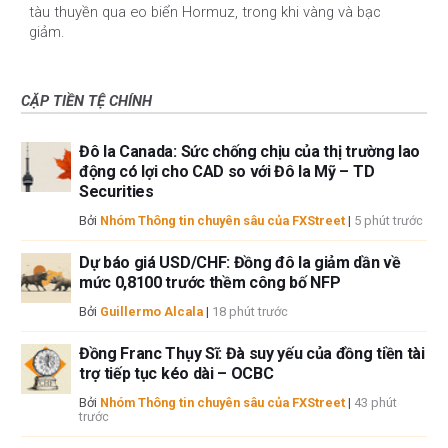
tàu ​​thuyền qua eo biển Hormuz, trong khi vàng và bạc
giảm.
CẶP TIỀN TỆ CHÍNH
Đô la Canada: Sức chống chịu của thị trường lao
động có lợi cho CAD so với Đô la Mỹ – TD
Securities
Bởi
Nhóm Thông tin chuyên sâu của FXStreet
|
5 phút trước
Dự báo giá USD/CHF: Đồng đô la giảm dần về
mức 0,8100 trước thềm công bố NFP
Bởi
Guillermo Alcala
|
18 phút trước
Đồng Franc Thụy Sĩ: Đà suy yếu của đồng tiền tài
trợ tiếp tục kéo dài – OCBC
Bởi
Nhóm Thông tin chuyên sâu của FXStreet
|
43 phút
trước