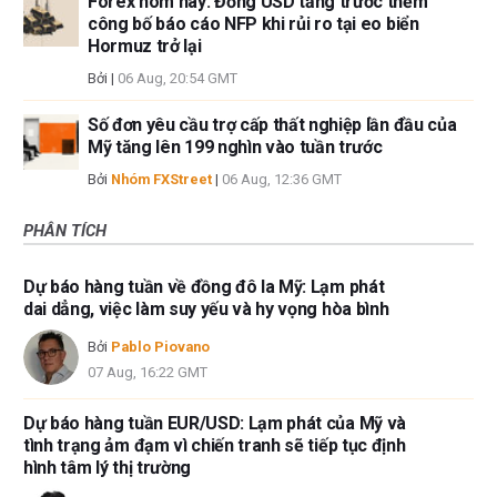
Forex hôm nay: Đồng USD tăng trước thềm
công bố báo cáo NFP khi rủi ro tại eo biển
Hormuz trở lại
Bởi
|
06 Aug, 20:54 GMT
Số đơn yêu cầu trợ cấp thất nghiệp lần đầu của
Mỹ tăng lên 199 nghìn vào tuần trước
Bởi
Nhóm FXStreet
|
06 Aug, 12:36 GMT
PHÂN TÍCH
Dự báo hàng tuần về đồng đô la Mỹ: Lạm phát
dai dẳng, việc làm suy yếu và hy vọng hòa bình
Bởi
Pablo Piovano
07 Aug, 16:22 GMT
Dự báo hàng tuần EUR/USD: Lạm phát của Mỹ và
tình trạng ảm đạm vì chiến tranh sẽ tiếp tục định
hình tâm lý thị trường