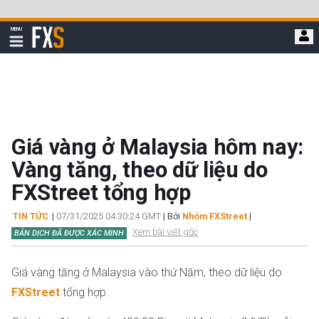
Bỏ
qua
FXStreet
MENU
để
Hiển
thị
đi
điều
hướng
đến
nội
dung
chính
Giá vàng ở Malaysia hôm nay:
Vàng tăng, theo dữ liệu do
FXStreet tổng hợp
TIN TỨC
|
07/31/2025 04:30:24 GMT
| Bởi
Nhóm FXStreet
|
Xem bài viết gốc
BẢN DỊCH ĐÃ ĐƯỢC XÁC MINH
Giá vàng tăng ở Malaysia vào thứ Năm, theo dữ liệu do
FXStreet
tổng hợp.