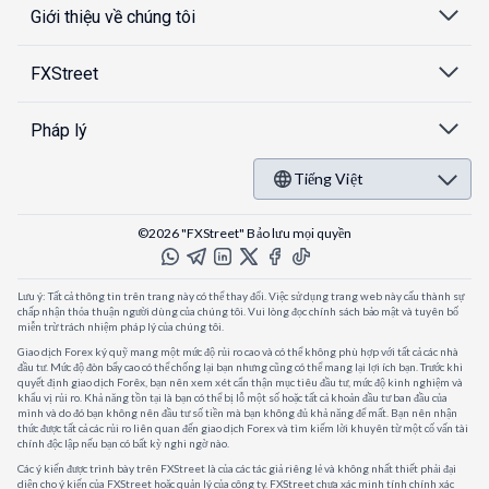
Giới thiệu về chúng tôi
FXStreet
Pháp lý
Tiếng Việt
©2026 "FXStreet" Bảo lưu mọi quyền
Lưu ý: Tất cả thông tin trên trang này có thể thay đổi. Việc sử dụng trang web này cấu thành sự
chấp nhận thỏa thuận người dùng của chúng tôi. Vui lòng đọc chính sách bảo mật và tuyên bố
miễn trừ trách nhiệm pháp lý của chúng tôi.
Giao dịch Forex ký quỹ mang một mức độ rủi ro cao và có thể không phù hợp với tất cả các nhà
đầu tư. Mức độ đòn bẩy cao có thể chống lại bạn nhưng cũng có thể mang lại lợi ích bạn. Trước khi
quyết định giao dịch Forêx, bạn nên xem xét cẩn thận mục tiêu đầu tư, mức độ kinh nghiệm và
khẩu vị rủi ro. Khả năng tồn tại là bạn có thể bị lỗ một số hoặc tất cả khoản đầu tư ban đầu của
mình và do đó bạn không nên đầu tư số tiền mà bạn không đủ khả năng để mất. Bạn nên nhận
thức được tất cả các rủi ro liên quan đến giao dịch Forex và tìm kiếm lời khuyên từ một cố vấn tài
chính độc lập nếu bạn có bất kỳ nghi ngờ nào.
Các ý kiến được trình bày trên FXStreet là của các tác giả riêng lẻ và không nhất thiết phải đại
diện cho ý kiến của FXStreet hoặc quản lý của công ty. FXStreet chưa xác minh tính chính xác