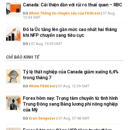
Canada: Cải thiện dần với rủi ro thuế quan – RBC
Bởi
Nhóm Thông tin chuyên sâu của FXStreet
|
07 Aug,
15:54 GMT
Đô la Úc tăng lên gần mức cao nhất hai tháng
khi NFP chuyển sang tiêu cực
Bởi
|
07 Aug, 15:39 GMT
CHỈ BÁO KINH TẾ
Tỷ lệ thất nghiệp của Canada giảm xuống 6,4%
trong tháng 7
Bởi
Nhóm FXStreet
|
07 Aug, 12:39 GMT
Forex hôm nay: Trọng tâm chuyển từ tình hình
Trung Đông sang Bảng lương phi nông nghiệp
của Mỹ
Bởi
Eren Sengezer
|
07 Aug, 07:48 GMT