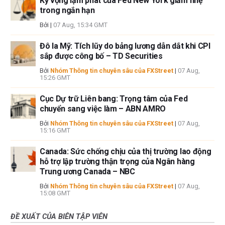
Kỳ vọng lạm phát của Fed New York giảm nhẹ
trong ngắn hạn
Bởi
|
07 Aug, 15:34 GMT
Đô la Mỹ: Tích lũy do bảng lương dẫn dắt khi CPI
sắp được công bố – TD Securities
Bởi
Nhóm Thông tin chuyên sâu của FXStreet
|
07 Aug,
15:26 GMT
Cục Dự trữ Liên bang: Trọng tâm của Fed
chuyển sang việc làm – ABN AMRO
Bởi
Nhóm Thông tin chuyên sâu của FXStreet
|
07 Aug,
15:16 GMT
Canada: Sức chống chịu của thị trường lao động
hỗ trợ lập trường thận trọng của Ngân hàng
Trung ương Canada – NBC
Bởi
Nhóm Thông tin chuyên sâu của FXStreet
|
07 Aug,
15:08 GMT
ĐỀ XUẤT CỦA BIÊN TẬP VIÊN