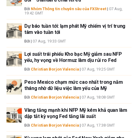
sẽ không chịu trách nhiệm về thông tin được tìm thấy ở cuối các liên kết
được đăng trên trang này.
Bởi
Nhóm Thông tin chuyên sâu của FXStreet
|
07 Aug,
19:42 GMT
Nếu không được đề cập rõ ràng trong nội dung bài viết, tại thời điểm viết
bài, tác giả không nắm giữ vị thế nào đối với bất kỳ cổ phiếu nào được đề
Dự báo tuần tới: lạm phát Mỹ chiếm vị trí trung
cập trong bài viết này và không có quan hệ kinh doanh với bất kỳ công ty
tâm vào tuần tới
nào được đề cập. Tác giả không nhận được tiền công cho việc viết bài
Bởi
|
07 Aug, 19:33 GMT
này, ngoài từ FXStreet.
FXStreet và tác giả không cung cấp các đề xuất được cá nhân hóa. Tác
Lợi suất trái phiếu Kho bạc Mỹ giảm sau NFP
giả không cam đoan về tính chính xác, đầy đủ hoặc phù hợp của thông
yếu, hy vọng về Hormuz làm dịu rủi ro Fed
tin này. FXStreet và tác giả sẽ không chịu trách nhiệm về bất kỳ sai sót,
Bởi
Christian Borjon Valencia
|
07 Aug, 19:25 GMT
thiếu sót hoặc bất kỳ tổn thất, thương tích hoặc thiệt hại nào phát sinh từ
thông tin này và việc hiển thị hoặc sử dụng thông tin này. Ngoại trừ các
Peso Mexico chạm mức cao nhất trong năm
lỗi và thiếu sót.
tháng nhờ dữ liệu việc làm yếu của Mỹ
Tác giả và FXStreet không phải là các cố vấn đầu tư đã đăng ký và không
có nội dung nào trong bài viết này nhằm mục đích tư vấn đầu tư.
Bởi
Christian Borjon Valencia
|
07 Aug, 18:08 GMT
Vàng tăng mạnh khi NFP Mỹ kém khả quan làm
dập tắt kỳ vọng Fed tăng lãi suất
Bởi
Christian Borjon Valencia
|
07 Aug, 17:38 GMT