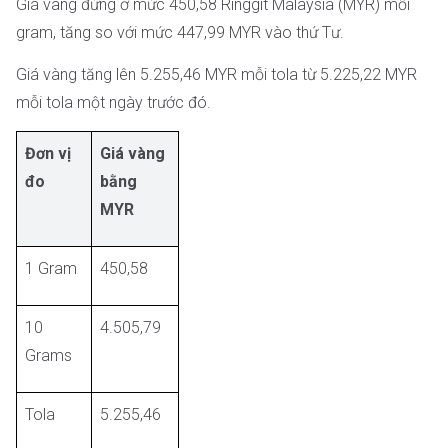
Giá vàng đứng ở mức 450,58 Ringgit Malaysia (MYR) mỗi
gram, tăng so với mức 447,99 MYR vào thứ Tư.
Giá vàng tăng lên 5.255,46 MYR mỗi tola từ 5.225,22 MYR
mỗi tola một ngày trước đó.
Đơn vị
Giá vàng
đo
bằng
MYR
1 Gram
450,58
10
4.505,79
Grams
Tola
5.255,46