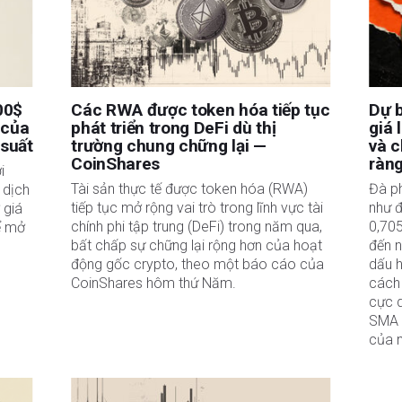
00$
Các RWA được token hóa tiếp tục
Dự b
 của
phát triển trong DeFi dù thị
giá 
 suất
trường chung chững lại —
và c
CoinShares
ràn
i
Tài sản thực tế được token hóa (RWA)
Đà p
 dịch
tiếp tục mở rộng vai trò trong lĩnh vực tài
như 
 giá
chính phi tập trung (DeFi) trong năm qua,
0,70
ể mở
bất chấp sự chững lại rộng hơn của hoạt
đến 
động gốc crypto, theo một báo cáo của
dấu 
CoinShares hôm thứ Năm.
cách 
cực 
SMA 
của 