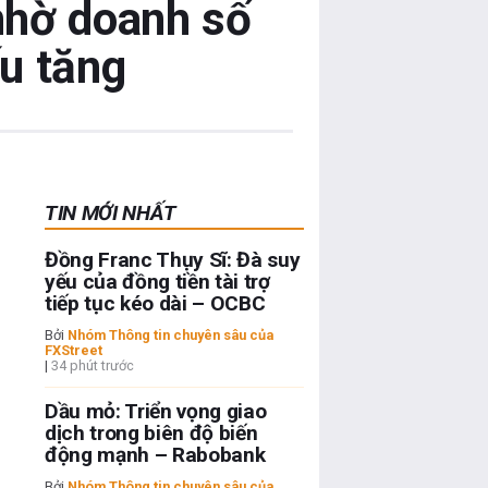
nhờ doanh số
ếu tăng
TIN MỚI NHẤT
Đồng Franc Thụy Sĩ: Đà suy
yếu của đồng tiền tài trợ
tiếp tục kéo dài – OCBC
Bởi
Nhóm Thông tin chuyên sâu của
FXStreet
|
34 phút trước
Dầu mỏ: Triển vọng giao
dịch trong biên độ biến
động mạnh – Rabobank
Bởi
Nhóm Thông tin chuyên sâu của