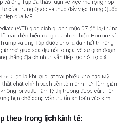
 và ông Tập đã thảo luận về việc mở rộng hợp
u tư của Trung Quốc và thúc đẩy việc Trung Quốc
ghiệp của Mỹ.
ediate (WTI) giao dịch quanh mức 97 đô la/thùng
 dõi các diễn biến xung quanh eo biển Hormuz và
Trump và ông Tập được cho là đã nhất trí rằng
iữ mở, giúp xoa dịu nỗi lo ngại về sự gián đoạn
 thẳng địa chính trị vẫn tiếp tục hỗ trợ giá
.660 đô la khi lợi suất trái phiếu kho bạc Mỹ
d thắt chặt chính sách tiền tệ mạnh hơn làm giảm
 không lợi suất. Tâm lý thị trường được cải thiện
ũng hạn chế dòng vốn trú ẩn an toàn vào kim
p theo trong lịch kinh tế: