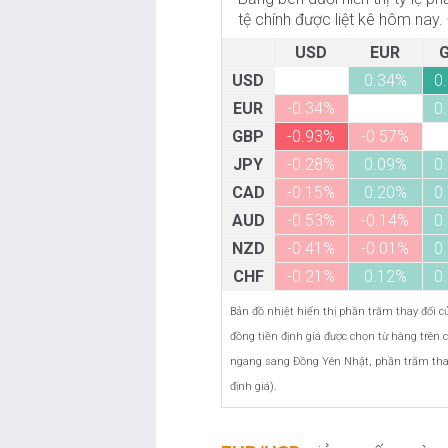
tệ chính được liệt kê hôm nay
USD
EUR
USD
0.34%
0
EUR
-0.34%
0
GBP
-0.93%
-0.57%
JPY
-0.28%
0.09%
0
CAD
-0.15%
0.20%
0
AUD
-0.53%
-0.14%
0
NZD
-0.41%
-0.01%
0
CHF
-0.21%
0.12%
0
Bản đồ nhiệt hiển thị phần trăm thay đổi của
đồng tiền định giá được chọn từ hàng trên c
ngang sang Đồng Yên Nhật, phần trăm thay đ
định giá).