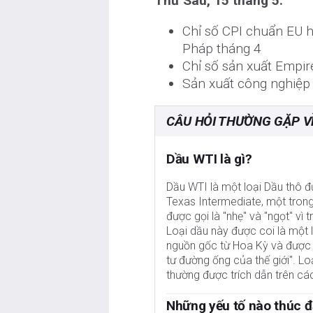
Thứ Sáu, 15 tháng 5:
Chỉ số CPI chuẩn EU 
Pháp tháng 4
Chỉ số sản xuất Empir
Sản xuất công nghiệp
CÂU HỎI THƯỜNG GẶP V
Dầu WTI là gì?
Dầu WTI là một loại Dầu thô đư
Texas Intermediate, một tron
được gọi là "nhẹ" và "ngọt" vì
Loại dầu này được coi là một l
nguồn gốc từ Hoa Kỳ và được 
tư đường ống của thế giới". L
thường được trích dẫn trên các
Những yếu tố nào thúc đ