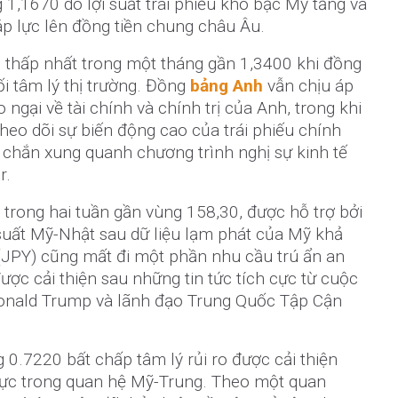
1,1670 do lợi suất trái phiếu kho bạc Mỹ tăng và
áp lực lên đồng tiền chung châu Âu.
hấp nhất trong một tháng gần 1,3400 khi đồng
i tâm lý thị trường. Đồng
bảng Anh
vẫn chịu áp
 ngại về tài chính và chính trị của Anh, trong khi
theo dõi sự biến động cao của trái phiếu chính
chắn xung quanh chương trình nghị sự kinh tế
r.
 trong hai tuần gần vùng 158,30, được hỗ trợ bởi
 suất Mỹ-Nhật sau dữ liệu lạm phát của Mỹ khả
JPY) cũng mất đi một phần nhu cầu trú ẩn an
được cải thiện sau những tin tức tích cực từ cuộc
onald Trump và lãnh đạo Trung Quốc Tập Cận
0.7220 bất chấp tâm lý rủi ro được cải thiện
cực trong quan hệ Mỹ-Trung. Theo một quan