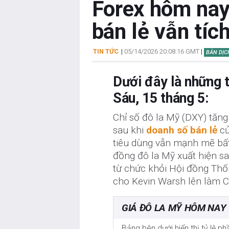
Forex hôm nay
bán lẻ vẫn tích
TIN TỨC
|
05/14/2026 20:08:16 GMT
|
BẢN DỊC
Dưới đây là những t
Sáu, 15 tháng 5:
Chỉ số đô la Mỹ (DXY) tăng
sau khi
doanh số bán lẻ
củ
tiêu dùng vẫn mạnh mẽ bất
đồng đô la Mỹ xuất hiện s
từ chức khỏi Hội đồng Thố
cho Kevin Warsh lên làm C
GIÁ ĐÔ LA MỸ HÔM NAY
Bảng bên dưới hiển thị tỷ lệ p