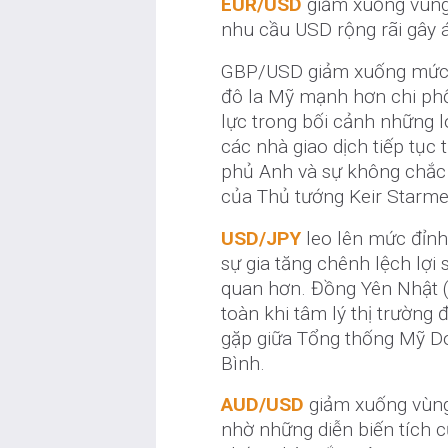
EUR/USD
giảm xuống vùng 
nhu cầu USD rộng rãi gây 
GBP/USD giảm xuống mức t
đô la Mỹ mạnh hơn chi phố
lực trong bối cảnh những lo
các nhà giao dịch tiếp tục 
phủ Anh và sự không chắc 
của Thủ tướng Keir Starme
USD/JPY
leo lên mức đỉnh
sự gia tăng chênh lệch lợi
quan hơn. Đồng Yên Nhật (
toàn khi tâm lý thị trường 
gặp giữa Tổng thống Mỹ D
Bình.
AUD/USD
giảm xuống vùng 
nhờ những diễn biến tích 