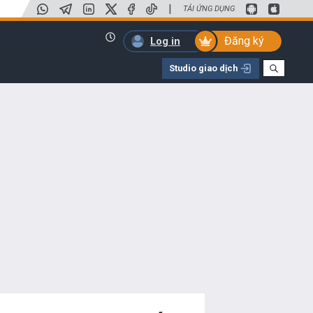
|
TẢI ỨNG DỤNG
Đăng ký
Log in
Studio giao dịch