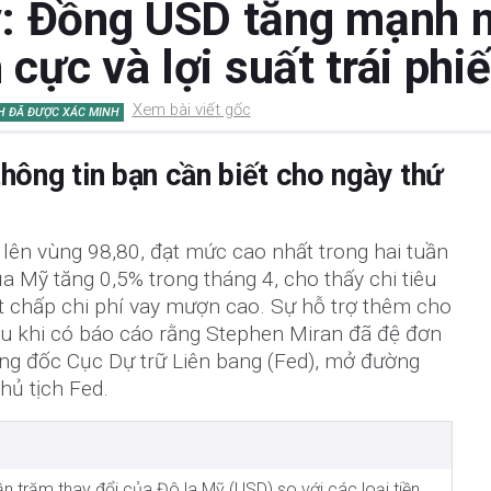
: Đồng USD tăng mạnh 
 cực và lợi suất trái phi
Xem bài viết gốc
H ĐÃ ĐƯỢC XÁC MINH
hông tin bạn cần biết cho ngày thứ
 lên vùng 98,80, đạt mức cao nhất trong hai tuần
a Mỹ tăng 0,5% trong tháng 4, cho thấy chi tiêu
 chấp chi phí vay mượn cao. Sự hỗ trợ thêm cho
au khi có báo cáo rằng Stephen Miran đã đệ đơn
ng đốc Cục Dự trữ Liên bang (Fed), mở đường
hủ tịch Fed.
hần trăm thay đổi của Đô la Mỹ (USD) so với các loại tiền