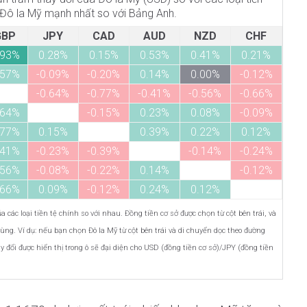
. Đô la Mỹ mạnh nhất so với Bảng Anh.
GBP
JPY
CAD
AUD
NZD
CHF
.93%
0.28%
0.15%
0.53%
0.41%
0.21%
.57%
-0.09%
-0.20%
0.14%
0.00%
-0.12%
-0.64%
-0.77%
-0.41%
-0.56%
-0.66%
.64%
-0.15%
0.23%
0.08%
-0.09%
.77%
0.15%
0.39%
0.22%
0.12%
.41%
-0.23%
-0.39%
-0.14%
-0.24%
.56%
-0.08%
-0.22%
0.14%
-0.12%
.66%
0.09%
-0.12%
0.24%
0.12%
 các loại tiền tệ chính so với nhau. Đồng tiền cơ sở được chọn từ cột bên trái, và
ùng. Ví dụ: nếu bạn chọn Đô la Mỹ từ cột bên trái và di chuyển dọc theo đường
ổi được hiển thị trong ô sẽ đại diện cho USD (đồng tiền cơ sở)/JPY (đồng tiền