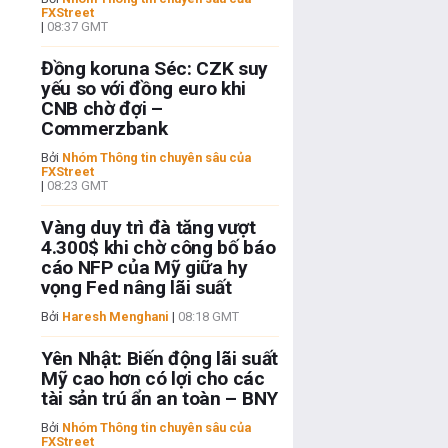
FXStreet
|
08:37 GMT
Đồng koruna Séc: CZK suy
yếu so với đồng euro khi
CNB chờ đợi –
Commerzbank
Bởi
Nhóm Thông tin chuyên sâu của
FXStreet
|
08:23 GMT
Vàng duy trì đà tăng vượt
4.300$ khi chờ công bố báo
cáo NFP của Mỹ giữa hy
vọng Fed nâng lãi suất
Bởi
Haresh Menghani
|
08:18 GMT
Yên Nhật: Biến động lãi suất
Mỹ cao hơn có lợi cho các
tài sản trú ẩn an toàn – BNY
Bởi
Nhóm Thông tin chuyên sâu của
FXStreet