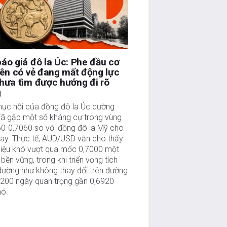
áo giá đô la Úc: Phe đầu cơ
lên có vẻ đang mất động lực
hưa tìm được hướng đi rõ
g
hục hồi của đồng đô la Úc dường
đã gặp một số kháng cự trong vùng
50-0,7060 so với đồng đô la Mỹ cho
nay. Thực tế, AUD/USD vẫn cho thấy
hiệu khó vượt qua mốc 0,7000 một
bền vững, trong khi triển vọng tích
dường như không thay đổi trên đường
200 ngày quan trọng gần 0,6920
nó.