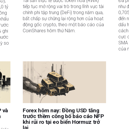
Tài sản thực tế được token hóa (RWA)
Đà p
D),
tiếp tục mở rộng vai trò trong lĩnh vực tài
như 
,0 tỷ
chính phi tập trung (DeFi) trong năm qua,
0,70
công
bất chấp sự chững lại rộng hơn của hoạt
đến 
 khẩu
động gốc crypto, theo một báo cáo của
dấu 
trước
CoinShares hôm thứ Năm.
cách 
 ghi
cực 
nước
SMA 
kỳ so
của 
P và
Forex hôm nay: Đồng USD tăng
h
trước thềm công bố báo cáo NFP
khi rủi ro tại eo biển Hormuz trở
lại