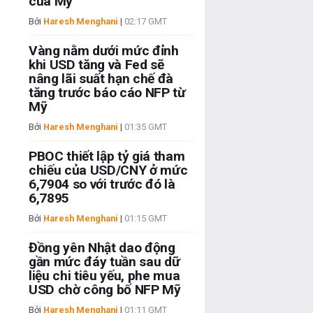
của Mỹ
Bởi
Haresh Menghani
|
02:17 GMT
Vàng nằm dưới mức đỉnh
khi USD tăng và Fed sẽ
nâng lãi suất hạn chế đà
tăng trước báo cáo NFP từ
Mỹ
Bởi
Haresh Menghani
|
01:35 GMT
PBOC thiết lập tỷ giá tham
chiếu của USD/CNY ở mức
6,7904 so với trước đó là
6,7895
Bởi
Haresh Menghani
|
01:15 GMT
Đồng yên Nhật dao động
gần mức đáy tuần sau dữ
liệu chi tiêu yếu, phe mua
USD chờ công bố NFP Mỹ
Bởi
Haresh Menghani
|
01:11 GMT