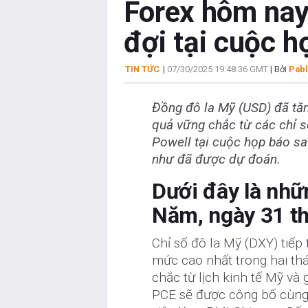
Forex hôm nay
đợi tại cuộc 
TIN TỨC
|
07/30/2025 19:48:36 GMT
| Bởi
Pabl
Đồng đô la Mỹ (USD) đã tăn
quả vững chắc từ các chỉ số
Powell tại cuộc họp báo sa
như đã được dự đoán.
Dưới đây là nhữ
Năm, ngày 31 th
Chỉ số đô la Mỹ (DXY) tiếp
mức cao nhất trong hai thán
chắc từ lịch kinh tế Mỹ và 
PCE sẽ được công bố cùng v