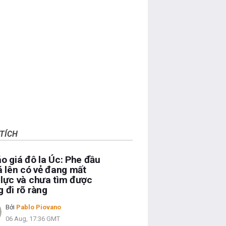
TÍCH
o giá đô la Úc: Phe đầu
á lên có vẻ đang mất
lực và chưa tìm được
 đi rõ ràng
Bởi
Pablo Piovano
06 Aug, 17:36 GMT