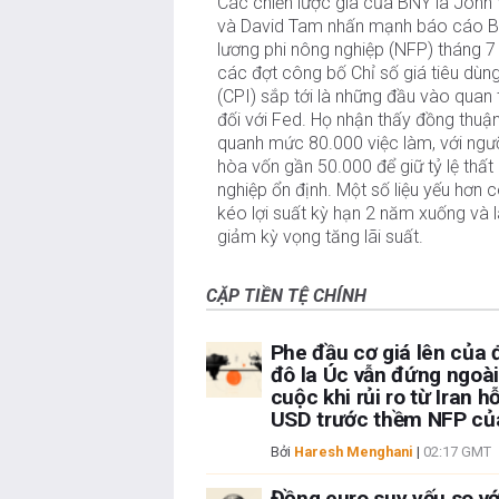
Các chiến lược gia của BNY là John 
và David Tam nhấn mạnh báo cáo 
lương phi nông nghiệp (NFP) tháng 7
các đợt công bố Chỉ số giá tiêu dùn
(CPI) sắp tới là những đầu vào quan 
đối với Fed. Họ nhận thấy đồng thuậ
quanh mức 80.000 việc làm, với ng
hòa vốn gần 50.000 để giữ tỷ lệ thất
nghiệp ổn định. Một số liệu yếu hơn c
kéo lợi suất kỳ hạn 2 năm xuống và 
giảm kỳ vọng tăng lãi suất.
CẶP TIỀN TỆ CHÍNH
Phe đầu cơ giá lên của
đô la Úc vẫn đứng ngoà
cuộc khi rủi ro từ Iran hỗ
USD trước thềm NFP củ
Bởi
Haresh Menghani
|
02:17 GMT
Đồng euro suy yếu so vớ