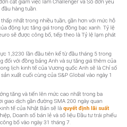
đơn cắt giảm việc làm Challenger và Số đơn yêu
n đầu hàng tuần.
hấp nhất trong nhiều tuần, gần hơn với mức hỗ
 của động lực tăng giá trong đồng bạc xanh. Tỷ lệ
euro sẽ được công bố, tiếp theo là Tỷ lệ lạm phát
c 1,3230 lần đầu tiên kể từ đầu tháng 5 trong
ng đối với đồng bảng Anh và sự tăng giá thêm của
rong lịch kinh tế của Vương quốc Anh sẽ là Chỉ số
 sản xuất cuối cùng của S&P Global vào ngày 1
ớng tăng và tiến lên mức cao nhất trong ba
ời giao dịch gần đường SMA 200 ngày quan
 kinh tế của Nhật Bản sẽ là
quyết định lãi suất
iệp, Doanh số bán lẻ và số liệu Đầu tư trái phiếu
 công bố vào ngày 31 tháng 7.