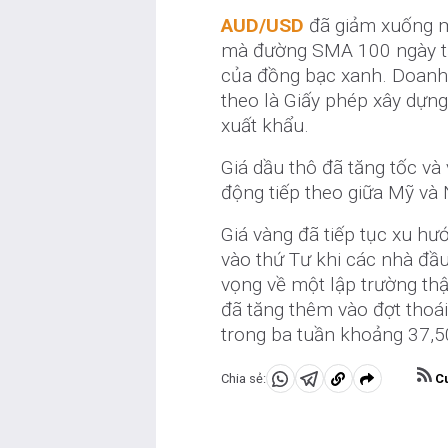
AUD/USD
đã giảm xuống m
mà đường SMA 100 ngày tạ
của đồng bạc xanh. Doanh s
theo là Giấy phép xây dựng
xuất khẩu.
Giá dầu thô đã tăng tốc v
động tiếp theo giữa Mỹ và 
Giá vàng đã tiếp tục xu h
vào thứ Tư khi các nhà đầu
vọng về một lập trường thậ
đã tăng thêm vào đợt thoái
trong ba tuần khoảng 37,5
Cu
Chia sẻ:
Chia
Chia
Sao
sẻ
sẻ
chép
vào
vào
vào