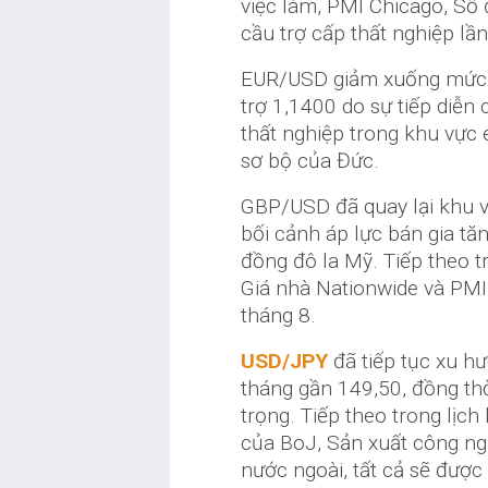
việc làm, PMI Chicago, Số 
cầu trợ cấp thất nghiệp lầ
EUR/USD giảm xuống mức t
trợ 1,1400 do sự tiếp diễn
thất nghiệp trong khu vực 
sơ bộ của Đức.
GBP/USD đã quay lại khu vự
bối cảnh áp lực bán gia tă
đồng đô la Mỹ. Tiếp theo t
Giá nhà Nationwide và PMI
tháng 8.
USD/JPY
đã tiếp tục xu hư
tháng gần 149,50, đồng th
trọng. Tiếp theo trong lịch
của BoJ, Sản xuất công ngh
nước ngoài, tất cả sẽ được