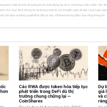
ang tính chất dự báo về tương lai và chứa đựng sự rủi ro và không chắc chắn. Các thị
 dành cho mục đích thông tin và không phải là các khuyến nghị về việc mua hoặc bán
rước khi đưa ra bất kỳ quyết định đầu tư nào. FXStreet không đảm bảo rằng thông tin
FXStreet cũng không đảm bảo rằng thông tin này có tính chất kịp thời. Việc đầu tư vào
ồm việc mất tất cả hoặc một phần khoản đầu tư của bạn cũng như sự đau khổ về cảm
uan đến đầu tư, bao gồm việc mất toàn bộ vốn đầu tư, thuộc trách nhiệm của bạn. Các
à của các tác giả và không nhất thiết phản ánh chính sách hoặc quan điểm chính thức
Tác giả sẽ không chịu trách nhiệm về thông tin được tìm thấy ở cuối các liên kết
ết, tại thời điểm viết bài, tác giả không nắm giữ vị thế nào đối với bất kỳ cổ phiếu
uan hệ kinh doanh với bất kỳ công ty nào được đề cập. Tác giả không nhận được tiền
được cá nhân hóa. Tác giả không cam đoan về tính chính xác, đầy đủ hoặc phù hợp
u trách nhiệm về bất kỳ sai sót, thiếu sót hoặc bất kỳ tổn thất, thương tích hoặc thiệt
hoặc sử dụng thông tin này. Ngoại trừ các lỗi và thiếu sót.
 tư đã đăng ký và không có nội dung nào trong bài viết này nhằm mục đích tư vấn đầu
uốc
Các RWA được token hóa tiếp tục
Dự b
 hơn
phát triển trong DeFi dù thị
giá 
trường chung chững lại —
và c
CoinShares
ràn
c