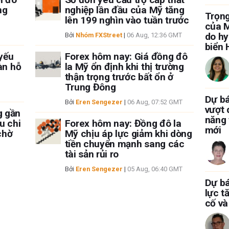
ng
nghiệp lần đầu của Mỹ tăng
Trọng
lên 199 nghìn vào tuần trước
của M
do hy
Bởi
Nhóm FXStreet
|
06 Aug, 12:36 GMT
biển
yếu
Forex hôm nay: Giá đồng đô
àn hỗ
la Mỹ ổn định khi thị trường
thận trọng trước bất ổn ở
Trung Đông
Dự b
Bởi
Eren Sengezer
|
06 Aug, 07:52 GMT
vượt 
g gần
năng 
u chi
Forex hôm nay: Đồng đô la
mới
chờ
Mỹ chịu áp lực giảm khi dòng
tiền chuyển mạnh sang các
tài sản rủi ro
Bởi
Eren Sengezer
|
05 Aug, 06:40 GMT
Dự bá
lực t
cố và