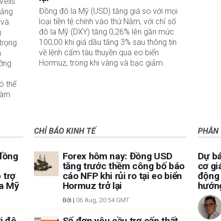
Velis
Đồng đô la Mỹ (USD) tăng giá so với mọi
Bảng
loại tiền tệ chính vào thứ Năm, với chỉ số
 và
đô la Mỹ (DXY) tăng 0,26% lên gần mức
g
100,00 khi giá dầu tăng 3% sau thông tin
trọng
về lệnh cấm tàu ​​thuyền qua eo biển
n
Hormuz, trong khi vàng và bạc giảm.
ưỡng
ó thể
làm
CHỈ BÁO KINH TẾ
PHÂN 
 đồng
Forex hôm nay: Đồng USD
Dự bá
i
tăng trước thềm công bố báo
cơ gi
 trợ
cáo NFP khi rủi ro tại eo biển
động 
a Mỹ
Hormuz trở lại
hướng
Bởi
|
06 Aug, 20:54 GMT
i đô
Số đơn yêu cầu trợ cấp thất