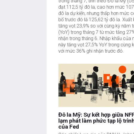
trong tháng 7, tính theo Đô la Mỹ (US
đạt 112,5 tỷ đô la, cao hơn mức 107
đô la dự kiến, nhưng thấp hơn mức 
bố trước đó là 125,62 tỷ đô la. Xuất
tăng vọt 23,9% so với cùng kỳ năm 
(YoY) trong tháng 7 từ mức tăng 27%
nhận trong tháng 6. Nhập khẩu của 
này tăng vọt 27,5% YoY trong cùng 
với mức 36% ghi nhận trước đó.
Đô la Mỹ: Sự kết hợp giữa NF
lạm phát làm phức tạp lộ trìn
của Fed