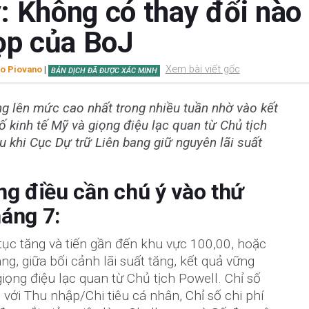
: Không có thay đổi nà
họp của BoJ
Xem bài viết gốc
o Piovano
|
BẢN DỊCH ĐÃ ĐƯỢC XÁC MINH
g lên mức cao nhất trong nhiều tuần nhờ vào kết
 kinh tế Mỹ và giọng điệu lạc quan từ Chủ tịch
u khi Cục Dự trữ Liên bang giữ nguyên lãi suất
ng điều cần chú ý vào thứ
áng 7:
 tục tăng và tiến gần đến khu vực 100,00, hoặc
g, giữa bối cảnh lãi suất tăng, kết quả vững
giọng điệu lạc quan từ Chủ tịch Powell. Chỉ số
ới Thu nhập/Chi tiêu cá nhân, Chỉ số chi phí