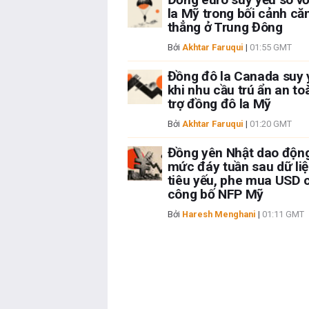
la Mỹ trong bối cảnh că
thẳng ở Trung Đông
Bởi
Akhtar Faruqui
|
01:55 GMT
Đồng đô la Canada suy 
khi nhu cầu trú ẩn an to
trợ đồng đô la Mỹ
Bởi
Akhtar Faruqui
|
01:20 GMT
Đồng yên Nhật dao độn
mức đáy tuần sau dữ liệ
tiêu yếu, phe mua USD 
công bố NFP Mỹ
Bởi
Haresh Menghani
|
01:11 GMT