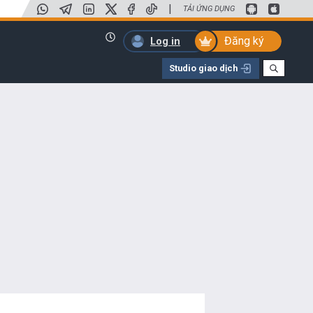
|
TẢI ỨNG DỤNG
Đăng ký
Log in
Studio giao dịch