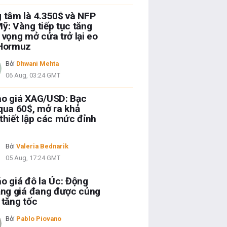
 tâm là 4.350$ và NFP
ỹ: Vàng tiếp tục tăng
 vọng mở cửa trở lại eo
 Hormuz
Bởi
Dhwani Mehta
06 Aug, 03:24 GMT
áo giá XAG/USD: Bạc
qua 60$, mở ra khả
thiết lập các mức đỉnh
Bởi
Valeria Bednarik
05 Aug, 17:24 GMT
o giá đô la Úc: Động
ăng giá đang được củng
 tăng tốc
Bởi
Pablo Piovano