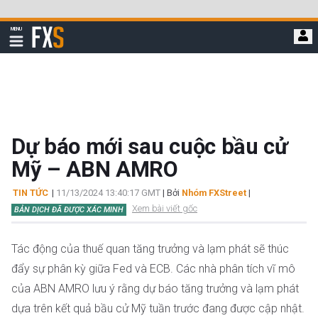
Bỏ
qua
FXStreet
MENU
để
Hiển
thị
đi
điều
hướng
đến
nội
dung
chính
Dự báo mới sau cuộc bầu cử
Mỹ – ABN AMRO
TIN TỨC
|
11/13/2024 13:40:17 GMT
| Bởi
Nhóm FXStreet
|
Xem bài viết gốc
BẢN DỊCH ĐÃ ĐƯỢC XÁC MINH
Tác động của thuế quan tăng trưởng và lạm phát sẽ thúc
đẩy sự phân kỳ giữa Fed và ECB. Các nhà phân tích vĩ mô
của ABN AMRO lưu ý rằng dự báo tăng trưởng và lạm phát
dựa trên kết quả bầu cử Mỹ tuần trước đang được cập nhật.