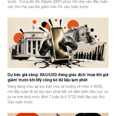
trước. Trong khi đó, Ripple (XRP) phục hồi nhẹ vào đầu tuần
vào thứ Hai sau khi giảm hơn 5% vào tuần trước.
Dự báo giá vàng: XAU/USD đang giao dịch 'mua khi giá
giảm' trước khi Mỹ công bố dữ liệu lạm phát
Vàng đang chịu áp lực bán mới và hướng về mốc 4.300$,
mở đầu tuần lễ dữ liệu lạm phát Mỹ với diễn biến tiêu cực và
lùi xa hơn khỏi mức đỉnh 7 tuần là 4.372$ thiết lập vào thứ
Sáu tuần trước.