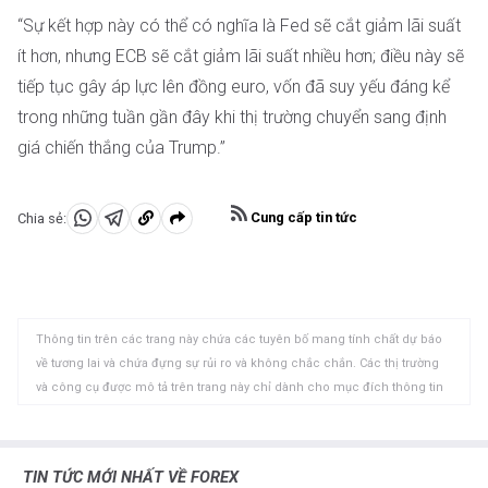
“Sự kết hợp này có thể có nghĩa là Fed sẽ cắt giảm lãi suất
ít hơn, nhưng ECB sẽ cắt giảm lãi suất nhiều hơn; điều này sẽ
tiếp tục gây áp lực lên đồng euro, vốn đã suy yếu đáng kể
trong những tuần gần đây khi thị trường chuyển sang định
giá chiến thắng của Trump.”
Cung cấp tin tức
Chia sẻ:
Chia
Chia
Sao
sẻ
sẻ
chép
vào
vào
vào
WhatsApp
Telegram
khay
Thông tin trên các trang này chứa các tuyên bố mang tính chất dự báo
nhớ
về tương lai và chứa đựng sự rủi ro và không chắc chắn. Các thị trường
tạm
và công cụ được mô tả trên trang này chỉ dành cho mục đích thông tin
và không phải là các khuyến nghị về việc mua hoặc bán các tài sản này.
Bạn nên tự nghiên cứu kỹ lưỡng trước khi đưa ra bất kỳ quyết định đầu tư
nào. FXStreet không đảm bảo rằng thông tin này không có lỗi, sai sót
TIN TỨC MỚI NHẤT VỀ FOREX
hoặc sai sót trọng yếu. FXStreet cũng không đảm bảo rằng thông tin này