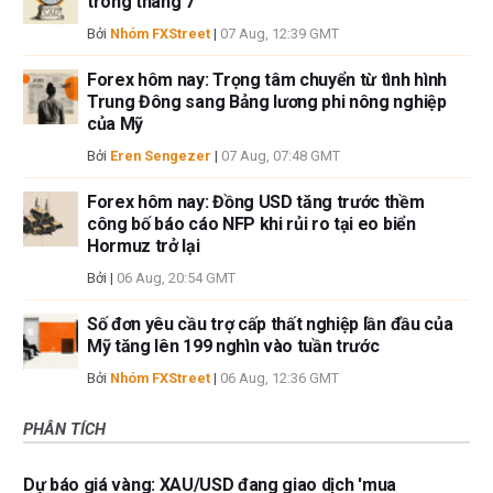
trong tháng 7
Bởi
Nhóm FXStreet
|
07 Aug, 12:39 GMT
Forex hôm nay: Trọng tâm chuyển từ tình hình
Trung Đông sang Bảng lương phi nông nghiệp
của Mỹ
Bởi
Eren Sengezer
|
07 Aug, 07:48 GMT
Forex hôm nay: Đồng USD tăng trước thềm
công bố báo cáo NFP khi rủi ro tại eo biển
Hormuz trở lại
Bởi
|
06 Aug, 20:54 GMT
Số đơn yêu cầu trợ cấp thất nghiệp lần đầu của
Mỹ tăng lên 199 nghìn vào tuần trước
Bởi
Nhóm FXStreet
|
06 Aug, 12:36 GMT
PHÂN TÍCH
Dự báo giá vàng: XAU/USD đang giao dịch 'mua