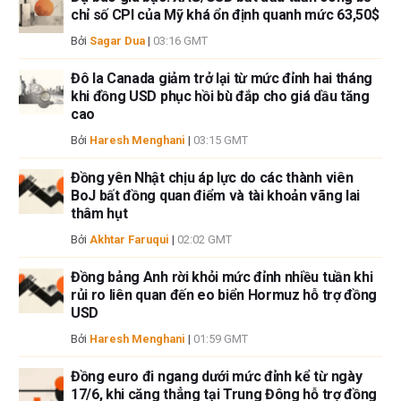
Tác giả và FXStreet không phải là các cố vấn đầu tư đã đăng ký và không
chỉ số CPI của Mỹ khá ổn định quanh mức 63,50$
có nội dung nào trong bài viết này nhằm mục đích tư vấn đầu tư.
Bởi
Sagar Dua
|
03:16 GMT
Đô la Canada giảm trở lại từ mức đỉnh hai tháng
khi đồng USD phục hồi bù đắp cho giá dầu tăng
cao
Bởi
Haresh Menghani
|
03:15 GMT
Đồng yên Nhật chịu áp lực do các thành viên
BoJ bất đồng quan điểm và tài khoản vãng lai
thâm hụt
Bởi
Akhtar Faruqui
|
02:02 GMT
Đồng bảng Anh rời khỏi mức đỉnh nhiều tuần khi
rủi ro liên quan đến eo biển Hormuz hỗ trợ đồng
USD
Bởi
Haresh Menghani
|
01:59 GMT
Đồng euro đi ngang dưới mức đỉnh kể từ ngày
17/6, khi căng thẳng tại Trung Đông hỗ trợ đồng