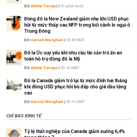
Bởi
Akhtar Faruqui
|
51 phút trước
Đồng đô la New Zealand giảm nhẹ khi USD phục
hồi từ mức thấp sau NFP trong bối cảnh lo ngại ở
Trung Đông
Bởi
Haresh Menghani
|
03:49 GMT
Đô la Úc suy yếu khi nhu cầu tài sản trú ẩn an
toàn hỗ trợ đồng đô la Mỹ
Bởi
Akhtar Faruqui
|
03:16 GMT
Đô la Canada giảm trở lại từ mức đỉnh hai tháng
khi đồng USD phục hồi bù đắp cho giá dầu tăng
cao
Bởi
Haresh Menghani
|
03:15 GMT
CHỈ BÁO KINH TẾ
Tỷ lệ thất nghiệp của Canada giảm xuống 6,4%