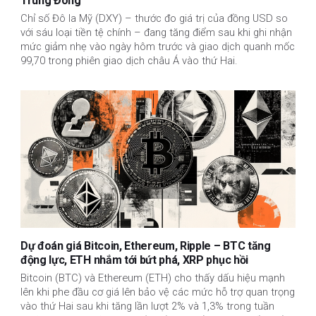
Trung Đông
Chỉ số Đô la Mỹ (DXY) – thước đo giá trị của đồng USD so
với sáu loại tiền tệ chính – đang tăng điểm sau khi ghi nhận
mức giảm nhẹ vào ngày hôm trước và giao dịch quanh mốc
99,70 trong phiên giao dịch châu Á vào thứ Hai.
Dự đoán giá Bitcoin, Ethereum, Ripple – BTC tăng
động lực, ETH nhắm tới bứt phá, XRP phục hồi
Bitcoin (BTC) và Ethereum (ETH) cho thấy dấu hiệu mạnh
lên khi phe đầu cơ giá lên bảo vệ các mức hỗ trợ quan trọng
vào thứ Hai sau khi tăng lần lượt 2% và 1,3% trong tuần