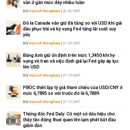
vẫn ở gần mức đáy nhiều tuần
Tác giả và FXStreet không phải là các cố vấn đầu tư đã đăng ký và không
Bởi
Haresh Menghani
|
02:40 GMT
có nội dung nào trong bài viết này nhằm mục đích tư vấn đầu tư.
Đô la Canada vẫn giữ đà tăng so với USD khi giá
dầu phục hồi và kỳ vọng Fed tăng lãi suất suy
yếu
Bởi
Haresh Menghani
|
01:54 GMT
Bảng Anh giữ ổn định trên mức 1,3450 khi hy
vọng về Iran và việc định giá lại Fed gây áp lực
lên USD
Bởi
Haresh Menghani
|
01:19 GMT
PBOC thiết lập tỷ giá tham chiếu của USD/CNY ở
mức 6,7895 so với trước đó là 6,7889
Bởi
Haresh Menghani
|
01:15 GMT
Thống đốc Fed Daly: Có một số dấu hiệu cho
thấy tác động thuế quan lên lạm phát bắt đầu
giảm dần