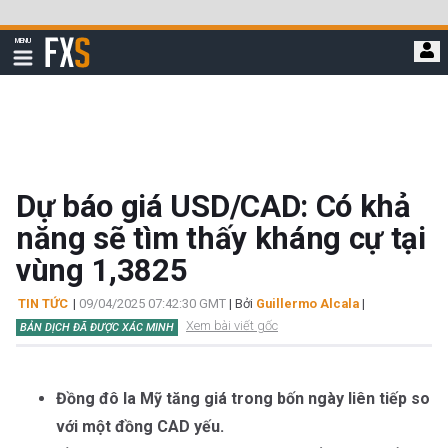
Bỏ
qua
FXStreet
MENU
để
Hiển
thị
đi
điều
hướng
đến
nội
dung
chính
Dự báo giá USD/CAD: Có khả
năng sẽ tìm thấy kháng cự tại
vùng 1,3825
TIN TỨC
|
09/04/2025 07:42:30 GMT
| Bởi
Guillermo Alcala
|
Xem bài viết gốc
BẢN DỊCH ĐÃ ĐƯỢC XÁC MINH
Đồng đô la Mỹ tăng giá trong bốn ngày liên tiếp so
với một đồng CAD yếu.