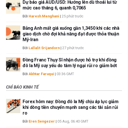
Dự báo giá AUD/USD: Hướng lên dù thoái lui từ
mức cao tháng 6, quanh 0,7065
Bởi
Haresh Menghani
|
25 phút trước
Bảng Anh mất giá xuống gần 1,3450 khi các nhà
giao dịch chờ đợi khả năng đạt được thỏa thuận
Mỹ-Iran
Bởi
Lallalit Srijandorn
|
27 phút trước
Đồng Franc Thụy Sĩ nhận được hỗ trợ khi đồng
đô la Mỹ suy yếu do tâm lý ngại rủi ro giảm bớt
Bởi
Akhtar Faruqui
|
03:36 GMT
CHỈ BÁO KINH TẾ
Forex hôm nay: Đồng đô la Mỹ chịu áp lực giảm
khi dòng tiền chuyển mạnh sang các tài sản rủi
ro
Bởi
Eren Sengezer
|
05 Aug, 06:40 GMT