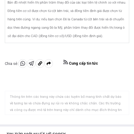
Bản đồ nhiệt hiển thị phần trăm thay đổi của các loại tiền tệ chính so với nhau.
Đồng tiền cơ sở được chọn từ cột bên trái, và đồng tiền định giá được chọn từ
hàng trên cùng. Ví dụ: nếu bạn chọn Đô la Canada từ cột bên trái và di chuyển
dọc theo đường ngang sang Đô la Mỹ, phần trăm thay đổi được hiển thị trong ô
sẽ đại diện cho CAD (đồng tiền cơ sở)/USD (đồng tiền định giá).
Cung cấp tin tức
Chia sẻ:
Chia
Chia
Sao
sẻ
sẻ
chép
vào
vào
vào
WhatsApp
Telegram
khay
Thông tin trên các trang này chứa các tuyên bố mang tính chất dự báo
nhớ
về tương lai và chứa đựng sự rủi ro và không chắc chắn. Các thị trường
tạm
và công cụ được mô tả trên trang này chỉ dành cho mục đích thông tin
và không phải là các khuyến nghị về việc mua hoặc bán các tài sản này.
Bạn nên tự nghiên cứu kỹ lưỡng trước khi đưa ra bất kỳ quyết định đầu tư
nào. FXStreet không đảm bảo rằng thông tin này không có lỗi, sai sót