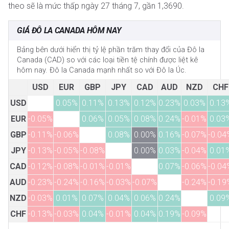
theo sẽ là mức thấp ngày 27 tháng 7, gần 1,3690.
GIÁ ĐÔ LA CANADA HÔM NAY
Bảng bên dưới hiển thị tỷ lệ phần trăm thay đổi của Đô la
Canada (CAD) so với các loại tiền tệ chính được liệt kê
hôm nay. Đô la Canada mạnh nhất so với Đô la Úc.
USD
EUR
GBP
JPY
CAD
AUD
NZD
CHF
USD
0.05%
0.11%
0.13%
0.12%
0.23%
0.03%
0.13
EUR
-0.05%
0.06%
0.05%
0.08%
0.24%
-0.01%
0.03
GBP
-0.11%
-0.06%
0.08%
0.00%
0.16%
-0.07%
-0.04
JPY
-0.13%
-0.05%
-0.08%
0.00%
0.03%
-0.04%
0.01
CAD
-0.12%
-0.08%
-0.01%
-0.01%
0.07%
-0.06%
-0.04
AUD
-0.23%
-0.24%
-0.16%
-0.03%
-0.07%
-0.24%
-0.19
NZD
-0.03%
0.01%
0.07%
0.04%
0.06%
0.24%
0.09
CHF
-0.13%
-0.03%
0.04%
-0.01%
0.04%
0.19%
-0.09%