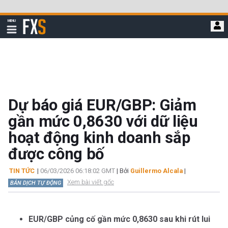
Bỏ
qua
FXStreet
MENU
để
Hiển
thị
đi
điều
hướng
đến
nội
dung
chính
Dự báo giá EUR/GBP: Giảm
gần mức 0,8630 với dữ liệu
hoạt động kinh doanh sắp
được công bố
TIN TỨC
|
06/03/2026 06:18:02 GMT
| Bởi
Guillermo Alcala
|
Xem bài viết gốc
BẢN DỊCH TỰ ĐỘNG
EUR/GBP củng cố gần mức 0,8630 sau khi rút lui