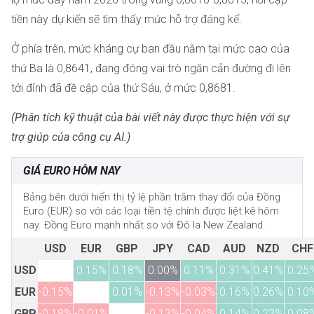
tiền này dự kiến sẽ tìm thấy mức hỗ trợ đáng kể.
Ở phía trên, mức kháng cự ban đầu nằm tại mức cao của
thứ Ba là 0,8641, đang đóng vai trò ngăn cản đường đi lên
tới đỉnh đã đề cập của thứ Sáu, ở mức 0,8681.
(Phân tích kỹ thuật của bài viết này được thực hiện với sự
trợ giúp của công cụ AI.)
GIÁ EURO HÔM NAY
Bảng bên dưới hiển thị tỷ lệ phần trăm thay đổi của Đồng
Euro (EUR) so với các loại tiền tệ chính được liệt kê hôm
nay. Đồng Euro mạnh nhất so với Đô la New Zealand.
USD
EUR
GBP
JPY
CAD
AUD
NZD
CHF
USD
0.15%
0.18%
0.00%
0.11%
0.31%
0.41%
0.25
EUR
-0.15%
0.01%
-0.13%
-0.03%
0.16%
0.26%
0.10
GBP
-0.18%
-0.01%
-0.13%
-0.04%
0.14%
0.23%
0.08