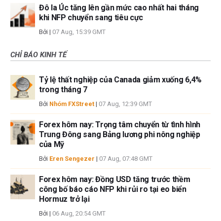
Đô la Úc tăng lên gần mức cao nhất hai tháng
khi NFP chuyển sang tiêu cực
Bởi
|
07 Aug, 15:39 GMT
CHỈ BÁO KINH TẾ
Tỷ lệ thất nghiệp của Canada giảm xuống 6,4%
trong tháng 7
Bởi
Nhóm FXStreet
|
07 Aug, 12:39 GMT
Forex hôm nay: Trọng tâm chuyển từ tình hình
Trung Đông sang Bảng lương phi nông nghiệp
của Mỹ
Bởi
Eren Sengezer
|
07 Aug, 07:48 GMT
Forex hôm nay: Đồng USD tăng trước thềm
công bố báo cáo NFP khi rủi ro tại eo biển
Hormuz trở lại
Bởi
|
06 Aug, 20:54 GMT