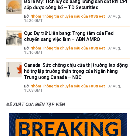
Đô la Mỹ: Tích lũy do bảng lương dẫn dắt khi CPI
sắp được công bố – TD Securities
Bởi
Nhóm Thông tin chuyên sâu của FXStreet
|
07 Aug,
15:26 GMT
Cục Dự trữ Liên bang: Trọng tâm của Fed
chuyển sang việc làm – ABN AMRO
Bởi
Nhóm Thông tin chuyên sâu của FXStreet
|
07 Aug,
15:16 GMT
Canada: Sức chống chịu của thị trường lao động
hỗ trợ lập trường thận trọng của Ngân hàng
Trung ương Canada – NBC
Bởi
Nhóm Thông tin chuyên sâu của FXStreet
|
07 Aug,
15:08 GMT
ĐỀ XUẤT CỦA BIÊN TẬP VIÊN