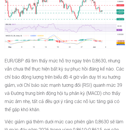
EUR/GBP đã tìm thấy mức hỗ trợ ngay trên 0,8630, nhưng
vẫn chưa thể thực hiện bất kỳ sự phục hồi đáng kể nào. Các
chỉ báo động lượng trên biểu đồ 4 giờ vẫn duy trì xu hướng
giảm, với Chỉ báo sức mạnh tương đối (RSI) quanh mức 39
và Đường trung bình động hội tụ phân kỳ (MACD) cho thấy
mức âm nhẹ, tất cả đều gợi ý rằng các nỗ lực tăng giá có
thể gặp khó khăn.
Việc giảm giá thêm dưới mức cao phiên gần 0,8630 sẽ làm
lộ mức đáy năm 2026 trong vùng 0,8610-0,8615, nơi cặp