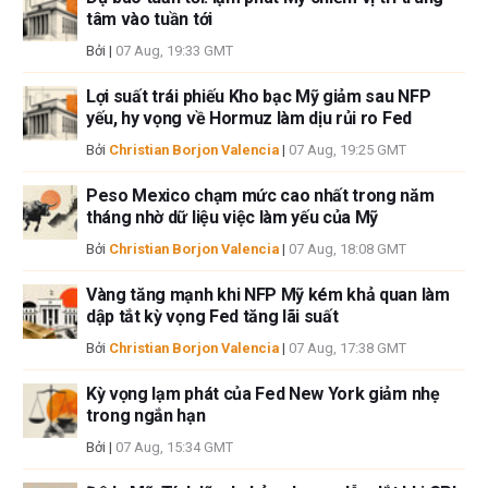
cập trong bài viết này và không có quan hệ kinh doanh với bất kỳ công ty
tâm vào tuần tới
nào được đề cập. Tác giả không nhận được tiền công cho việc viết bài
Bởi
|
07 Aug, 19:33 GMT
này, ngoài từ FXStreet.
FXStreet và tác giả không cung cấp các đề xuất được cá nhân hóa. Tác
Lợi suất trái phiếu Kho bạc Mỹ giảm sau NFP
giả không cam đoan về tính chính xác, đầy đủ hoặc phù hợp của thông
yếu, hy vọng về Hormuz làm dịu rủi ro Fed
tin này. FXStreet và tác giả sẽ không chịu trách nhiệm về bất kỳ sai sót,
Bởi
Christian Borjon Valencia
|
07 Aug, 19:25 GMT
thiếu sót hoặc bất kỳ tổn thất, thương tích hoặc thiệt hại nào phát sinh từ
thông tin này và việc hiển thị hoặc sử dụng thông tin này. Ngoại trừ các
Peso Mexico chạm mức cao nhất trong năm
lỗi và thiếu sót.
tháng nhờ dữ liệu việc làm yếu của Mỹ
Tác giả và FXStreet không phải là các cố vấn đầu tư đã đăng ký và không
có nội dung nào trong bài viết này nhằm mục đích tư vấn đầu tư.
Bởi
Christian Borjon Valencia
|
07 Aug, 18:08 GMT
Vàng tăng mạnh khi NFP Mỹ kém khả quan làm
dập tắt kỳ vọng Fed tăng lãi suất
Bởi
Christian Borjon Valencia
|
07 Aug, 17:38 GMT
Kỳ vọng lạm phát của Fed New York giảm nhẹ
trong ngắn hạn
Bởi
|
07 Aug, 15:34 GMT