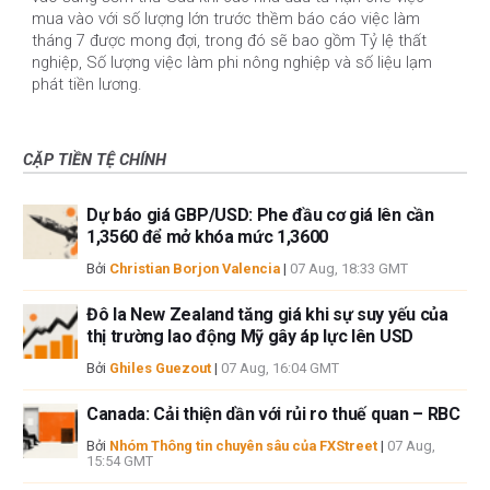
mua vào với số lượng lớn trước thềm báo cáo việc làm
tháng 7 được mong đợi, trong đó sẽ bao gồm Tỷ lệ thất
nghiệp, Số lượng việc làm phi nông nghiệp và số liệu lạm
phát tiền lương.
CẶP TIỀN TỆ CHÍNH
Dự báo giá GBP/USD: Phe đầu cơ giá lên cần
1,3560 để mở khóa mức 1,3600
Bởi
Christian Borjon Valencia
|
07 Aug, 18:33 GMT
Đô la New Zealand tăng giá khi sự suy yếu của
thị trường lao động Mỹ gây áp lực lên USD
Bởi
Ghiles Guezout
|
07 Aug, 16:04 GMT
Canada: Cải thiện dần với rủi ro thuế quan – RBC
Bởi
Nhóm Thông tin chuyên sâu của FXStreet
|
07 Aug,
15:54 GMT