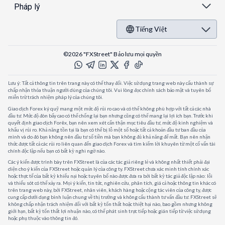
Pháp lý
Tiếng Việt
©2026 "FXStreet" Bảo lưu mọi quyền
Lưu ý: Tất cả thông tin trên trang này có thể thay đổi. Việc sử dụng trang web này cấu thành sự
chấp nhận thỏa thuận người dùng của chúng tôi. Vui lòng đọc chính sách bảo mật và tuyên bố
miễn trừ trách nhiệm pháp lý của chúng tôi.
Giao dịch Forex ký quỹ mang một mức độ rủi ro cao và có thể không phù hợp với tất cả các nhà
đầu tư. Mức độ đòn bẩy cao có thể chống lại bạn nhưng cũng có thể mang lại lợi ích bạn. Trước khi
quyết định giao dịch Forêx, bạn nên xem xét cẩn thận mục tiêu đầu tư, mức độ kinh nghiệm và
khẩu vị rủi ro. Khả năng tồn tại là bạn có thể bị lỗ một số hoặc tất cả khoản đầu tư ban đầu của
mình và do đó bạn không nên đầu tư số tiền mà bạn không đủ khả năng để mất. Bạn nên nhận
thức được tất cả các rủi ro liên quan đến giao dịch Forex và tìm kiếm lời khuyên từ một cố vấn tài
chính độc lập nếu bạn có bất kỳ nghi ngờ nào.
Các ý kiến được trình bày trên FXStreet là của các tác giả riêng lẻ và không nhất thiết phải đại
diện cho ý kiến của FXStreet hoặc quản lý của công ty. FXStreet chưa xác minh tính chính xác
hoặc thực tế của bất kỳ khiếu nại hoặc tuyên bố nào được đưa ra bởi bất kỳ tác giả độc lập nào: lỗi
và thiếu sót có thể xảy ra. Mọi ý kiến, tin tức, nghiên cứu, phân tích, giá cả hoặc thông tin khác có
trên trang web này, bởi FXStreet, nhân viên, khách hàng hoặc cộng tác viên của công ty, được
cung cấp dưới dạng bình luận chung về thị trường và không cấu thành tư vấn đầu tư. FXStreet sẽ
không chấp nhận trách nhiệm đối với bất kỳ tổn thất hoặc thiệt hại nào, bao gồm nhưng không
giới hạn, bất kỳ tổn thất lợi nhuận nào, có thể phát sinh trực tiếp hoặc gián tiếp từ việc sử dụng
hoặc phụ thuộc vào thông tin đó.