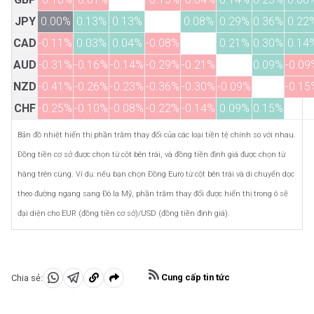
JPY
0.00%
0.13%
0.13%
0.08%
0.29%
0.36%
0.22
CAD
-0.11%
0.03%
0.04%
-0.08%
0.21%
0.30%
0.14
AUD
-0.31%
-0.16%
-0.14%
-0.29%
-0.21%
0.09%
-0.09
NZD
-0.41%
-0.26%
-0.23%
-0.36%
-0.30%
-0.09%
-0.15
CHF
-0.25%
-0.10%
-0.08%
-0.22%
-0.14%
0.09%
0.15%
Bản đồ nhiệt hiển thị phần trăm thay đổi của các loại tiền tệ chính so với nhau.
Đồng tiền cơ sở được chọn từ cột bên trái, và đồng tiền định giá được chọn từ
hàng trên cùng. Ví dụ: nếu bạn chọn Đồng Euro từ cột bên trái và di chuyển dọc
theo đường ngang sang Đô la Mỹ, phần trăm thay đổi được hiển thị trong ô sẽ
đại diện cho EUR (đồng tiền cơ sở)/USD (đồng tiền định giá).
Cung cấp tin tức
Chia sẻ:
Chia
Chia
Sao
sẻ
sẻ
chép