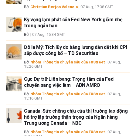
Bởi
Christian Borjon Valencia
|
07 Aug, 17:38 GMT
Kỳ vọng lạm phát của Fed New York giảm nhẹ
trong ngắn hạn
Bởi
|
07 Aug, 15:34 GMT
Đô la Mỹ: Tích lũy do bảng lương dẫn dắt khi CPI
sắp được công bố – TD Securities
Bởi
Nhóm Thông tin chuyên sâu của FXStreet
|
07 Aug,
15:26 GMT
Cục Dự trữ Liên bang: Trọng tâm của Fed
chuyển sang việc làm – ABN AMRO
Bởi
Nhóm Thông tin chuyên sâu của FXStreet
|
07 Aug,
15:16 GMT
Canada: Sức chống chịu của thị trường lao động
hỗ trợ lập trường thận trọng của Ngân hàng
Trung ương Canada – NBC
Bởi
Nhóm Thông tin chuyên sâu của FXStreet
|
07 Aug,