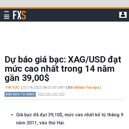
Bỏ
qua
FXStreet
MENU
để
Hiển
thị
đi
điều
hướng
đến
nội
dung
chính
Dự báo giá bạc: XAG/USD đạt
mức cao nhất trong 14 năm
gần 39,00$
TIN TỨC
|
07/14/2025 08:07:00 GMT
| Bởi
Akhtar Faruqui
|
Xem bài viết gốc
BẢN DỊCH TỰ ĐỘNG
Giá bạc đã đạt 39,10$, mức cao nhất kể từ tháng 9
năm 2011, vào thứ Hai.