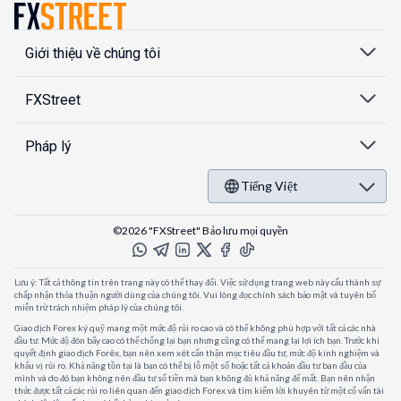
Giới thiệu về chúng tôi
FXStreet
Pháp lý
Tiếng Việt
©2026 "FXStreet" Bảo lưu mọi quyền
Lưu ý: Tất cả thông tin trên trang này có thể thay đổi. Việc sử dụng trang web này cấu thành sự
chấp nhận thỏa thuận người dùng của chúng tôi. Vui lòng đọc chính sách bảo mật và tuyên bố
miễn trừ trách nhiệm pháp lý của chúng tôi.
Giao dịch Forex ký quỹ mang một mức độ rủi ro cao và có thể không phù hợp với tất cả các nhà
đầu tư. Mức độ đòn bẩy cao có thể chống lại bạn nhưng cũng có thể mang lại lợi ích bạn. Trước khi
quyết định giao dịch Forêx, bạn nên xem xét cẩn thận mục tiêu đầu tư, mức độ kinh nghiệm và
khẩu vị rủi ro. Khả năng tồn tại là bạn có thể bị lỗ một số hoặc tất cả khoản đầu tư ban đầu của
mình và do đó bạn không nên đầu tư số tiền mà bạn không đủ khả năng để mất. Bạn nên nhận
thức được tất cả các rủi ro liên quan đến giao dịch Forex và tìm kiếm lời khuyên từ một cố vấn tài