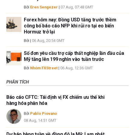
Bởi
Eren Sengezer
|
07 Aug, 07:48 GMT
Forex hôm nay: Đồng USD tăng trước thềm
công bố báo cáo NFP khi rủi ro tại eo biển
Hormuz trở lại
Bởi
|
06 Aug, 20:54 GMT
Số đơn yêu cầu trợ cấp thất nghiệp lần đầu của
Mỹ tăng lên 199 nghìn vào tuần trước
Bởi
Nhóm FXStreet
|
06 Aug, 12:36 GMT
PHÂN TÍCH
Báo cáo CFTC: Tái định vị FX chiếm ưu thế khi
hàng hóa phân hóa
Bởi
Pablo Piovano
08 Aug, 14:51 GMT
Dự báo hàng tuần về đồng đô la Mỹ: Lạm phát