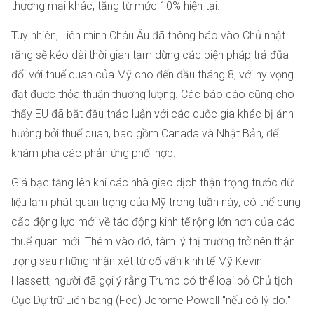
thương mại khác, tăng từ mức 10% hiện tại.
Tuy nhiên, Liên minh Châu Âu đã thông báo vào Chủ nhật
rằng sẽ kéo dài thời gian tạm dừng các biện pháp trả đũa
đối với thuế quan của Mỹ cho đến đầu tháng 8, với hy vọng
đạt được thỏa thuận thương lượng. Các báo cáo cũng cho
thấy EU đã bắt đầu thảo luận với các quốc gia khác bị ảnh
hưởng bởi thuế quan, bao gồm Canada và Nhật Bản, để
khám phá các phản ứng phối hợp.
Giá bạc tăng lên khi các nhà giao dịch thận trọng trước dữ
liệu lạm phát quan trọng của Mỹ trong tuần này, có thể cung
cấp động lực mới về tác động kinh tế rộng lớn hơn của các
thuế quan mới. Thêm vào đó, tâm lý thị trường trở nên thận
trọng sau những nhận xét từ cố vấn kinh tế Mỹ Kevin
Hassett, người đã gợi ý rằng Trump có thể loại bỏ Chủ tịch
Cục Dự trữ Liên bang (Fed) Jerome Powell "nếu có lý do."