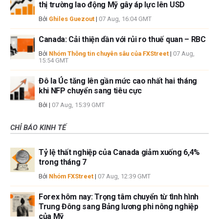
thị trường lao động Mỹ gây áp lực lên USD
Bởi
Ghiles Guezout
|
07 Aug, 16:04 GMT
Canada: Cải thiện dần với rủi ro thuế quan – RBC
Bởi
Nhóm Thông tin chuyên sâu của FXStreet
|
07 Aug,
15:54 GMT
Đô la Úc tăng lên gần mức cao nhất hai tháng
khi NFP chuyển sang tiêu cực
Bởi
|
07 Aug, 15:39 GMT
CHỈ BÁO KINH TẾ
Tỷ lệ thất nghiệp của Canada giảm xuống 6,4%
trong tháng 7
Bởi
Nhóm FXStreet
|
07 Aug, 12:39 GMT
Forex hôm nay: Trọng tâm chuyển từ tình hình
Trung Đông sang Bảng lương phi nông nghiệp
của Mỹ