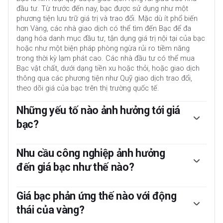
đầu tư. Từ trước đến nay, bạc được sử dụng như một
phương tiện lưu trữ giá trị và trao đổi. Mặc dù ít phổ biến
hơn Vàng, các nhà giao dịch có thể tìm đến Bạc để đa
dạng hóa danh mục đầu tư, tận dụng giá trị nội tại của bạc
hoặc như một biện pháp phòng ngừa rủi ro tiềm năng
trong thời kỳ lạm phát cao. Các nhà đầu tư có thể mua
Bạc vật chất, dưới dạng tiền xu hoặc thỏi, hoặc giao dịch
thông qua các phương tiện như Quỹ giao dịch trao đổi,
theo dõi giá của bạc trên thị trường quốc tế.
Những yếu tố nào ảnh hưởng tới giá
bạc?
Giá bạc có thể biến động do nhiều yếu tố khác nhau. Bất
ổn địa chính trị hoặc lo ngại về suy thoái kinh tế sâu có
Nhu cầu công nghiệp ảnh hưởng
thể khiến giá bạc tăng do vai trò tài sản trú ẩn an toàn,
đến giá bạc như thế nào?
mặc dù mức độ ảnh hưởng thấp hơn so với vàng. Là một
tài sản không mang lại lợi nhuận, Bạc có xu hướng tăng khi
Bạc được sử dụng rộng rãi trong công nghiệp, đặc biệt là
lãi suất giảm. Biến động của nó cũng phụ thuộc vào diễn
trong các lĩnh vực như điện tử hoặc năng lượng mặt trời,
Giá bạc phản ứng thế nào với động
biến của đồng đô la Mỹ (USD) vì bạc được định giá theo
do độ dẫn điện cao nhất trong số các kim loại – thậm chí
thái của vàng?
đồng tiền này (XAG/USD). Đồng đô la mạnh có xu hướng
hơn cả đồng và vàng. Sự gia tăng nhu cầu có thể đẩy giá
giữ giá Bạc ở mức thấp, trong khi đồng đô la yếu hơn có