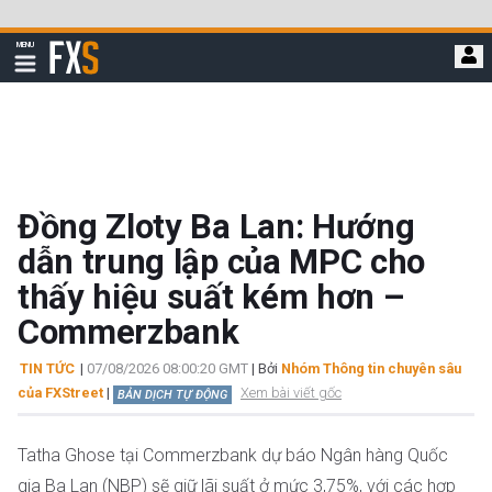
Bỏ
qua
FXStreet
MENU
để
Hiển
thị
đi
điều
hướng
đến
nội
dung
chính
Đồng Zloty Ba Lan: Hướng
dẫn trung lập của MPC cho
thấy hiệu suất kém hơn –
Commerzbank
TIN TỨC
|
07/08/2026 08:00:20 GMT
| Bởi
Nhóm Thông tin chuyên sâu
của FXStreet
|
Xem bài viết gốc
BẢN DỊCH TỰ ĐỘNG
Tatha Ghose tại Commerzbank dự báo Ngân hàng Quốc
gia Ba Lan (NBP) sẽ giữ lãi suất ở mức 3,75%, với các hợp