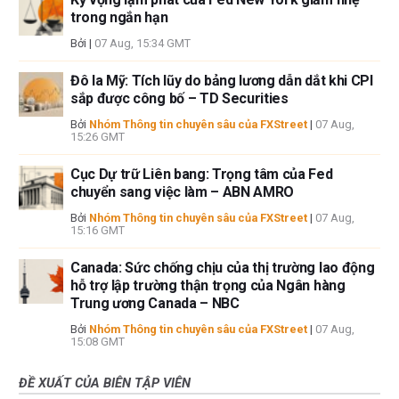
trong ngắn hạn
Bởi
|
07 Aug, 15:34 GMT
Đô la Mỹ: Tích lũy do bảng lương dẫn dắt khi CPI
sắp được công bố – TD Securities
Bởi
Nhóm Thông tin chuyên sâu của FXStreet
|
07 Aug,
15:26 GMT
Cục Dự trữ Liên bang: Trọng tâm của Fed
chuyển sang việc làm – ABN AMRO
Bởi
Nhóm Thông tin chuyên sâu của FXStreet
|
07 Aug,
15:16 GMT
Canada: Sức chống chịu của thị trường lao động
hỗ trợ lập trường thận trọng của Ngân hàng
Trung ương Canada – NBC
Bởi
Nhóm Thông tin chuyên sâu của FXStreet
|
07 Aug,
15:08 GMT
ĐỀ XUẤT CỦA BIÊN TẬP VIÊN