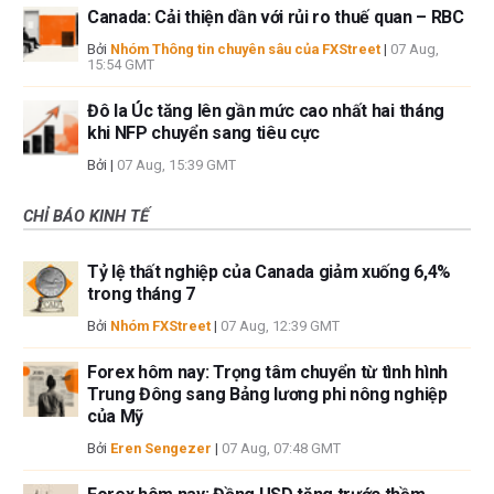
Canada: Cải thiện dần với rủi ro thuế quan – RBC
Bởi
Nhóm Thông tin chuyên sâu của FXStreet
|
07 Aug,
15:54 GMT
Đô la Úc tăng lên gần mức cao nhất hai tháng
khi NFP chuyển sang tiêu cực
Bởi
|
07 Aug, 15:39 GMT
CHỈ BÁO KINH TẾ
Tỷ lệ thất nghiệp của Canada giảm xuống 6,4%
trong tháng 7
Bởi
Nhóm FXStreet
|
07 Aug, 12:39 GMT
Forex hôm nay: Trọng tâm chuyển từ tình hình
Trung Đông sang Bảng lương phi nông nghiệp
của Mỹ
Bởi
Eren Sengezer
|
07 Aug, 07:48 GMT