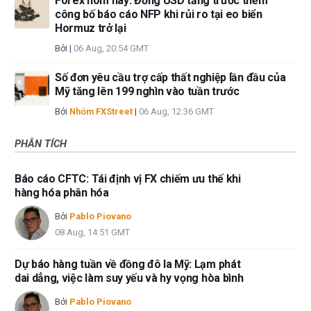
Forex hôm nay: Đồng USD tăng trước thềm
công bố báo cáo NFP khi rủi ro tại eo biển
Hormuz trở lại
Bởi
|
06 Aug, 20:54 GMT
Số đơn yêu cầu trợ cấp thất nghiệp lần đầu của
Mỹ tăng lên 199 nghìn vào tuần trước
Bởi
Nhóm FXStreet
|
06 Aug, 12:36 GMT
PHÂN TÍCH
Báo cáo CFTC: Tái định vị FX chiếm ưu thế khi
hàng hóa phân hóa
Bởi
Pablo Piovano
08 Aug, 14:51 GMT
Dự báo hàng tuần về đồng đô la Mỹ: Lạm phát
dai dẳng, việc làm suy yếu và hy vọng hòa bình
Bởi
Pablo Piovano