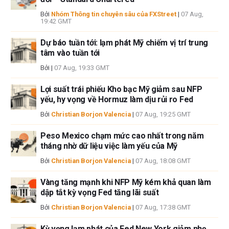
sẽ không chịu trách nhiệm về thông tin được tìm thấy ở cuối các liên kết
được đăng trên trang này.
Bởi
Nhóm Thông tin chuyên sâu của FXStreet
|
07 Aug,
19:42 GMT
Nếu không được đề cập rõ ràng trong nội dung bài viết, tại thời điểm viết
bài, tác giả không nắm giữ vị thế nào đối với bất kỳ cổ phiếu nào được đề
Dự báo tuần tới: lạm phát Mỹ chiếm vị trí trung
cập trong bài viết này và không có quan hệ kinh doanh với bất kỳ công ty
tâm vào tuần tới
nào được đề cập. Tác giả không nhận được tiền công cho việc viết bài
Bởi
|
07 Aug, 19:33 GMT
này, ngoài từ FXStreet.
FXStreet và tác giả không cung cấp các đề xuất được cá nhân hóa. Tác
Lợi suất trái phiếu Kho bạc Mỹ giảm sau NFP
giả không cam đoan về tính chính xác, đầy đủ hoặc phù hợp của thông
yếu, hy vọng về Hormuz làm dịu rủi ro Fed
tin này. FXStreet và tác giả sẽ không chịu trách nhiệm về bất kỳ sai sót,
Bởi
Christian Borjon Valencia
|
07 Aug, 19:25 GMT
thiếu sót hoặc bất kỳ tổn thất, thương tích hoặc thiệt hại nào phát sinh từ
thông tin này và việc hiển thị hoặc sử dụng thông tin này. Ngoại trừ các
Peso Mexico chạm mức cao nhất trong năm
lỗi và thiếu sót.
tháng nhờ dữ liệu việc làm yếu của Mỹ
Tác giả và FXStreet không phải là các cố vấn đầu tư đã đăng ký và không
có nội dung nào trong bài viết này nhằm mục đích tư vấn đầu tư.
Bởi
Christian Borjon Valencia
|
07 Aug, 18:08 GMT
Vàng tăng mạnh khi NFP Mỹ kém khả quan làm
dập tắt kỳ vọng Fed tăng lãi suất
Bởi
Christian Borjon Valencia
|
07 Aug, 17:38 GMT
Kỳ vọng lạm phát của Fed New York giảm nhẹ