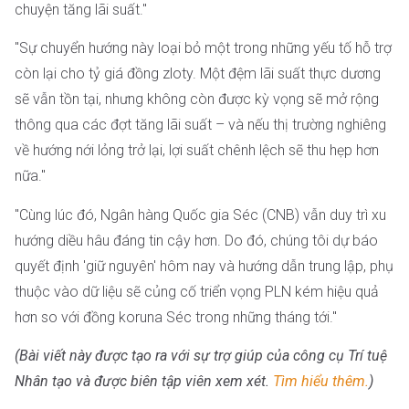
chuyện tăng lãi suất."
"Sự chuyển hướng này loại bỏ một trong những yếu tố hỗ trợ
còn lại cho tỷ giá đồng zloty. Một đệm lãi suất thực dương
sẽ vẫn tồn tại, nhưng không còn được kỳ vọng sẽ mở rộng
thông qua các đợt tăng lãi suất – và nếu thị trường nghiêng
về hướng nới lỏng trở lại, lợi suất chênh lệch sẽ thu hẹp hơn
nữa."
"Cùng lúc đó, Ngân hàng Quốc gia Séc (CNB) vẫn duy trì xu
hướng diều hâu đáng tin cậy hơn. Do đó, chúng tôi dự báo
quyết định 'giữ nguyên' hôm nay và hướng dẫn trung lập, phụ
thuộc vào dữ liệu sẽ củng cố triển vọng PLN kém hiệu quả
hơn so với đồng koruna Séc trong những tháng tới."
(Bài viết này được tạo ra với sự trợ giúp của công cụ Trí tuệ
Nhân tạo và được biên tập viên xem xét.
Tìm hiểu thêm.
)