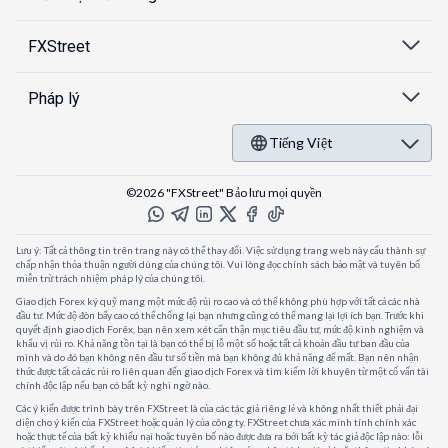
FXStreet
Pháp lý
Tiếng Việt
©2026 "FXStreet" Bảo lưu mọi quyền
Lưu ý: Tất cả thông tin trên trang này có thể thay đổi. Việc sử dụng trang web này cấu thành sự
chấp nhận thỏa thuận người dùng của chúng tôi. Vui lòng đọc chính sách bảo mật và tuyên bố
miễn trừ trách nhiệm pháp lý của chúng tôi.
Giao dịch Forex ký quỹ mang một mức độ rủi ro cao và có thể không phù hợp với tất cả các nhà
đầu tư. Mức độ đòn bẩy cao có thể chống lại bạn nhưng cũng có thể mang lại lợi ích bạn. Trước khi
quyết định giao dịch Forêx, bạn nên xem xét cẩn thận mục tiêu đầu tư, mức độ kinh nghiệm và
khẩu vị rủi ro. Khả năng tồn tại là bạn có thể bị lỗ một số hoặc tất cả khoản đầu tư ban đầu của
mình và do đó bạn không nên đầu tư số tiền mà bạn không đủ khả năng để mất. Bạn nên nhận
thức được tất cả các rủi ro liên quan đến giao dịch Forex và tìm kiếm lời khuyên từ một cố vấn tài
chính độc lập nếu bạn có bất kỳ nghi ngờ nào.
Các ý kiến được trình bày trên FXStreet là của các tác giả riêng lẻ và không nhất thiết phải đại
diện cho ý kiến của FXStreet hoặc quản lý của công ty. FXStreet chưa xác minh tính chính xác
hoặc thực tế của bất kỳ khiếu nại hoặc tuyên bố nào được đưa ra bởi bất kỳ tác giả độc lập nào: lỗi