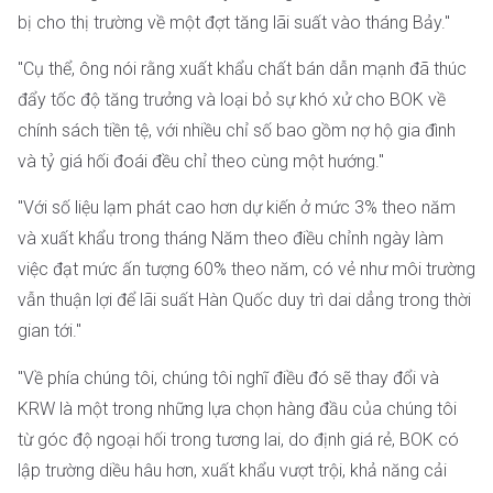
bị cho thị trường về một đợt tăng lãi suất vào tháng Bảy."
"Cụ thể, ông nói rằng xuất khẩu chất bán dẫn mạnh đã thúc
đẩy tốc độ tăng trưởng và loại bỏ sự khó xử cho BOK về
chính sách tiền tệ, với nhiều chỉ số bao gồm nợ hộ gia đình
và tỷ giá hối đoái đều chỉ theo cùng một hướng."
"Với số liệu lạm phát cao hơn dự kiến ở mức 3% theo năm
và xuất khẩu trong tháng Năm theo điều chỉnh ngày làm
việc đạt mức ấn tượng 60% theo năm, có vẻ như môi trường
vẫn thuận lợi để lãi suất Hàn Quốc duy trì dai dẳng trong thời
gian tới."
"Về phía chúng tôi, chúng tôi nghĩ điều đó sẽ thay đổi và
KRW là một trong những lựa chọn hàng đầu của chúng tôi
từ góc độ ngoại hối trong tương lai, do định giá rẻ, BOK có
lập trường diều hâu hơn, xuất khẩu vượt trội, khả năng cải