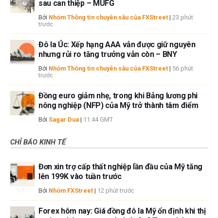
sau can thiệp – MUFG
Bởi
Nhóm Thông tin chuyên sâu của FXStreet
|
23 phút
trước
Đô la Úc: Xếp hạng AAA vẫn được giữ nguyên
nhưng rủi ro tăng trưởng vẫn còn – BNY
Bởi
Nhóm Thông tin chuyên sâu của FXStreet
|
56 phút
trước
Đồng euro giảm nhẹ, trong khi Bảng lương phi
nông nghiệp (NFP) của Mỹ trở thành tâm điểm
Bởi
Sagar Dua
|
11:44 GMT
CHỈ BÁO KINH TẾ
Đơn xin trợ cấp thất nghiệp lần đầu của Mỹ tăng
lên 199K vào tuần trước
Bởi
Nhóm FXStreet
|
12 phút trước
Forex hôm nay: Giá đồng đô la Mỹ ổn định khi thị