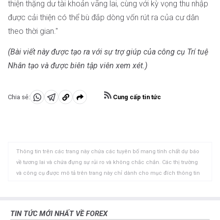
thiện thặng dư tài khoản vãng lai, cùng với kỳ vọng thu nhập
được cải thiện có thể bù đắp dòng vốn rút ra của cư dân
theo thời gian."
(Bài viết này được tạo ra với sự trợ giúp của công cụ Trí tuệ
Nhân tạo và được biên tập viên xem xét.)
Cung cấp tin tức
Chia sẻ:
Chia
Chia
Sao
sẻ
sẻ
chép
vào
vào
vào
WhatsApp
Telegram
khay
Thông tin trên các trang này chứa các tuyên bố mang tính chất dự báo
nhớ
về tương lai và chứa đựng sự rủi ro và không chắc chắn. Các thị trường
tạm
và công cụ được mô tả trên trang này chỉ dành cho mục đích thông tin
và không phải là các khuyến nghị về việc mua hoặc bán các tài sản này.
Bạn nên tự nghiên cứu kỹ lưỡng trước khi đưa ra bất kỳ quyết định đầu tư
nào. FXStreet không đảm bảo rằng thông tin này không có lỗi, sai sót
TIN TỨC MỚI NHẤT VỀ FOREX
hoặc sai sót trọng yếu. FXStreet cũng không đảm bảo rằng thông tin này