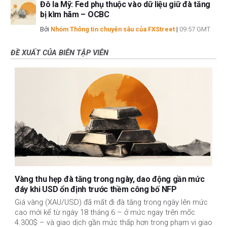
Đô la Mỹ: Fed phụ thuộc vào dữ liệu giữ đà tăng
bị kìm hãm – OCBC
Bởi
Nhóm Thông tin chuyên sâu của FXStreet
|
09:57 GMT
ĐỀ XUẤT CỦA BIÊN TẬP VIÊN
Vàng thu hẹp đà tăng trong ngày, dao động gần mức
đáy khi USD ổn định trước thềm công bố NFP
Giá vàng (XAU/USD) đã mất đi đà tăng trong ngày lên mức
cao mới kể từ ngày 18 tháng 6 – ở mức ngay trên mốc
4.300$ – và giao dịch gần mức thấp hơn trong phạm vi giao