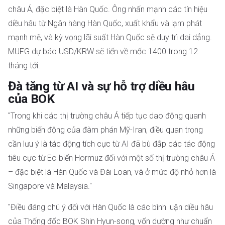
châu Á, đặc biệt là Hàn Quốc. Ông nhấn mạnh các tín hiệu
diều hâu từ Ngân hàng Hàn Quốc, xuất khẩu và lạm phát
mạnh mẽ, và kỳ vọng lãi suất Hàn Quốc sẽ duy trì dai dẳng.
MUFG dự báo USD/KRW sẽ tiến về mốc 1400 trong 12
tháng tới.
Đà tăng từ AI và sự hỗ trợ diều hâu
của BOK
"Trong khi các thị trường châu Á tiếp tục dao động quanh
những biến động của đàm phán Mỹ-Iran, điều quan trọng
cần lưu ý là tác động tích cực từ AI đã bù đắp các tác động
tiêu cực từ Eo biển Hormuz đối với một số thị trường châu Á
– đặc biệt là Hàn Quốc và Đài Loan, và ở mức độ nhỏ hơn là
Singapore và Malaysia."
"Điều đáng chú ý đối với Hàn Quốc là các bình luận diều hâu
của Thống đốc BOK Shin Hyun-song, vốn dường như chuẩn