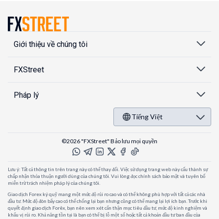
Giới thiệu về chúng tôi
FXStreet
Pháp lý
Tiếng Việt
©2026 "FXStreet" Bảo lưu mọi quyền
Lưu ý: Tất cả thông tin trên trang này có thể thay đổi. Việc sử dụng trang web này cấu thành sự
chấp nhận thỏa thuận người dùng của chúng tôi. Vui lòng đọc chính sách bảo mật và tuyên bố
miễn trừ trách nhiệm pháp lý của chúng tôi.
Giao dịch Forex ký quỹ mang một mức độ rủi ro cao và có thể không phù hợp với tất cả các nhà
đầu tư. Mức độ đòn bẩy cao có thể chống lại bạn nhưng cũng có thể mang lại lợi ích bạn. Trước khi
quyết định giao dịch Forêx, bạn nên xem xét cẩn thận mục tiêu đầu tư, mức độ kinh nghiệm và
khẩu vị rủi ro. Khả năng tồn tại là bạn có thể bị lỗ một số hoặc tất cả khoản đầu tư ban đầu của