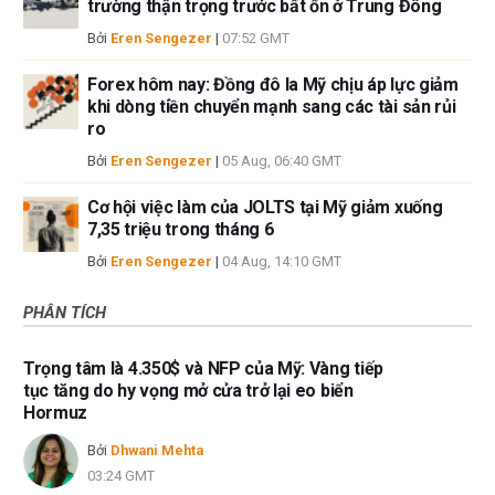
trường thận trọng trước bất ổn ở Trung Đông
Bởi
Eren Sengezer
|
07:52 GMT
Forex hôm nay: Đồng đô la Mỹ chịu áp lực giảm
khi dòng tiền chuyển mạnh sang các tài sản rủi
ro
Bởi
Eren Sengezer
|
05 Aug, 06:40 GMT
Cơ hội việc làm của JOLTS tại Mỹ giảm xuống
7,35 triệu trong tháng 6
Bởi
Eren Sengezer
|
04 Aug, 14:10 GMT
PHÂN TÍCH
Trọng tâm là 4.350$ và NFP của Mỹ: Vàng tiếp
tục tăng do hy vọng mở cửa trở lại eo biển
Hormuz
Bởi
Dhwani Mehta
03:24 GMT