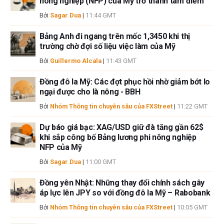
nông nghiệp (NFP) của Mỹ trở thành tâm điểm
Tác giả và FXStreet không phải là các cố vấn đầu tư đã đăng ký và không
có nội dung nào trong bài viết này nhằm mục đích tư vấn đầu tư.
Bởi
Sagar Dua
|
11:44 GMT
Bảng Anh đi ngang trên mốc 1,3450 khi thị
trường chờ đợi số liệu việc làm của Mỹ
Bởi
Guillermo Alcala
|
11:43 GMT
Đồng đô la Mỹ: Các đợt phục hồi nhờ giảm bớt lo
ngại được cho là nông - BBH
Bởi
Nhóm Thông tin chuyên sâu của FXStreet
|
11:22 GMT
Dự báo giá bạc: XAG/USD giữ đà tăng gần 62$
khi sắp công bố Bảng lương phi nông nghiệp
NFP của Mỹ
Bởi
Sagar Dua
|
11:00 GMT
Đồng yên Nhật: Những thay đổi chính sách gây
áp lực lên JPY so với đồng đô la Mỹ – Rabobank
Bởi
Nhóm Thông tin chuyên sâu của FXStreet
|
10:05 GMT