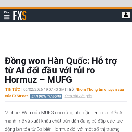
Bỏ
qua
FXStreet
MENU
để
Hiển
thị
đi
điều
hướng
đến
nội
dung
chính
Đồng won Hàn Quốc: Hỗ trợ
từ AI đối đầu với rủi ro
Hormuz – MUFG
TIN TỨC
|
06/02/2026 19:07:40 GMT
| Bởi
Nhóm Thông tin chuyên sâu
của FXStreet
|
Xem bài viết gốc
BẢN DỊCH TỰ ĐỘNG
Michael Wan của MUFG cho rằng nhu cầu liên quan đến AI
mạnh mẽ và xuất khẩu chất bán dẫn đang bù đắp các tác
động lan tỏa từ Eo biển Hormuz đối với một số thị trường