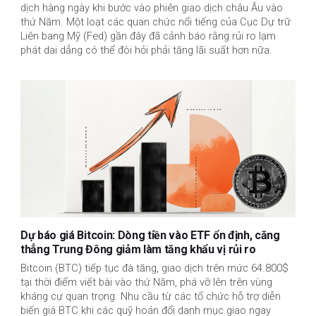
dịch hàng ngày khi bước vào phiên giao dịch châu Âu vào
thứ Năm. Một loạt các quan chức nổi tiếng của Cục Dự trữ
Liên bang Mỹ (Fed) gần đây đã cảnh báo rằng rủi ro lạm
phát dai dẳng có thể đòi hỏi phải tăng lãi suất hơn nữa.
Dự báo giá Bitcoin: Dòng tiền vào ETF ổn định, căng
thẳng Trung Đông giảm làm tăng khẩu vị rủi ro
Bitcoin (BTC) tiếp tục đà tăng, giao dịch trên mức 64.800$
tại thời điểm viết bài vào thứ Năm, phá vỡ lên trên vùng
kháng cự quan trọng. Nhu cầu từ các tổ chức hỗ trợ diễn
biến giá BTC khi các quỹ hoán đổi danh mục giao ngay