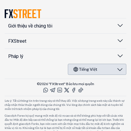
Giới thiệu về chúng tôi
FXStreet
Pháp lý
Tiếng Việt
©2026 "FXStreet" Bảo lưu mọi quyền
Lưu ý: Tất cả thông tin trên trang này có thể thay đổi. Việc sử dụng trang web này cấu thành sự
chấp nhận thỏa thuận người dùng của chúng tôi. Vui lòng đọc chính sách bảo mật và tuyên bố
miễn trừ trách nhiệm pháp lý của chúng tôi.
Giao dịch Forex ký quỹ mang một mức độ rủi ro cao và có thể không phù hợp với tất cả các nhà
đầu tư. Mức độ đòn bẩy cao có thể chống lại bạn nhưng cũng có thể mang lại lợi ích bạn. Trước khi
quyết định giao dịch Forêx, bạn nên xem xét cẩn thận mục tiêu đầu tư, mức độ kinh nghiệm và
khẩu vị rủi ro. Khả năng tồn tại là bạn có thể bị lỗ một số hoặc tất cả khoản đầu tư ban đầu của