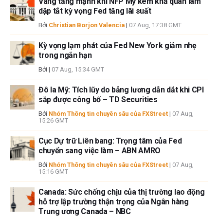
Vàng tăng mạnh khi NFP Mỹ kém khả quan làm
dập tắt kỳ vọng Fed tăng lãi suất
Bởi
Christian Borjon Valencia
|
07 Aug, 17:38 GMT
Kỳ vọng lạm phát của Fed New York giảm nhẹ
trong ngắn hạn
Bởi
|
07 Aug, 15:34 GMT
Đô la Mỹ: Tích lũy do bảng lương dẫn dắt khi CPI
sắp được công bố – TD Securities
Bởi
Nhóm Thông tin chuyên sâu của FXStreet
|
07 Aug,
15:26 GMT
Cục Dự trữ Liên bang: Trọng tâm của Fed
chuyển sang việc làm – ABN AMRO
Bởi
Nhóm Thông tin chuyên sâu của FXStreet
|
07 Aug,
15:16 GMT
Canada: Sức chống chịu của thị trường lao động
hỗ trợ lập trường thận trọng của Ngân hàng
Trung ương Canada – NBC