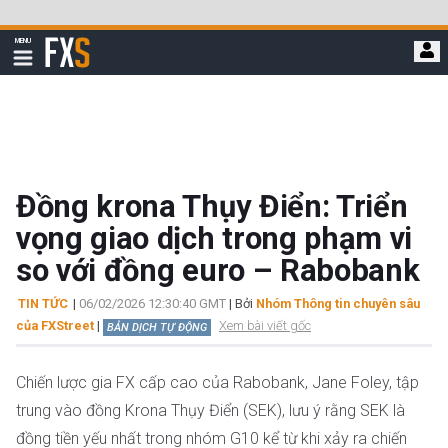
Bỏ
qua
FXStreet
MENU
để
Hiển
thị
đi
điều
hướng
đến
nội
dung
chính
Đồng krona Thụy Điển: Triển
vọng giao dịch trong phạm vi
so với đồng euro – Rabobank
TIN TỨC
|
06/02/2026 12:30:40 GMT
| Bởi
Nhóm Thông tin chuyên sâu
của FXStreet
|
Xem bài viết gốc
BẢN DỊCH TỰ ĐỘNG
Chiến lược gia FX cấp cao của Rabobank, Jane Foley, tập
trung vào đồng Krona Thụy Điển (SEK), lưu ý rằng SEK là
đồng tiền yếu nhất trong nhóm G10 kể từ khi xảy ra chiến