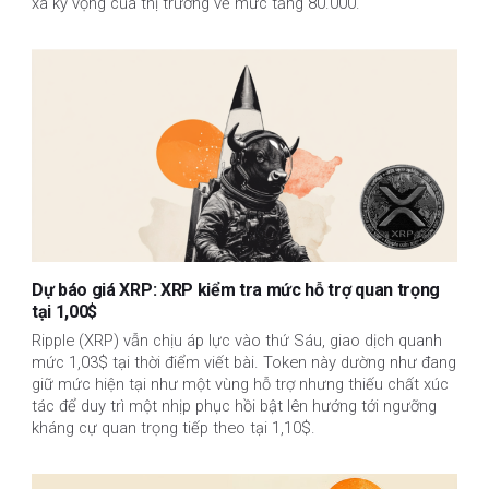
xa kỳ vọng của thị trường về mức tăng 80.000.
Dự báo giá XRP: XRP kiểm tra mức hỗ trợ quan trọng
tại 1,00$
Ripple (XRP) vẫn chịu áp lực vào thứ Sáu, giao dịch quanh
mức 1,03$ tại thời điểm viết bài. Token này dường như đang
giữ mức hiện tại như một vùng hỗ trợ nhưng thiếu chất xúc
tác để duy trì một nhịp phục hồi bật lên hướng tới ngưỡng
kháng cự quan trọng tiếp theo tại 1,10$.