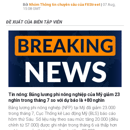
Bởi
Nhóm Thông tin chuyên sâu của FXStreet
|
07 Aug,
15:08 GMT
ĐỀ XUẤT CỦA BIÊN TẬP VIÊN
Tin nóng: Bảng lương phi nông nghiệp của Mỹ giảm 23
nghìn trong tháng 7 so với dự báo là +80 nghìn
Bảng lương phi nông nghiệp (NFP) tại Mỹ đã giảm 23.000
trong tháng 7, Cục Thống kê Lao động Mỹ (BLS) báo cáo
hôm thứ Sáu. Số liệu này theo sau mức tăng 20.000 (điều
chỉnh từ 57.000) được ghi nhận trong tháng 6 và thấp hơn