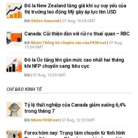
Đô la New Zealand tăng giá khi sự suy yếu của
thị trường lao động Mỹ gây áp lực lên USD
Bởi
Ghiles Guezout
|
07 Aug, 16:04 GMT
Canada: Cải thiện dần với rủi ro thuế quan – RBC
Bởi
Nhóm Thông tin chuyên sâu của FXStreet
|
07 Aug,
15:54 GMT
Đô la Úc tăng lên gần mức cao nhất hai tháng
khi NFP chuyển sang tiêu cực
Bởi
|
07 Aug, 15:39 GMT
CHỈ BÁO KINH TẾ
Tỷ lệ thất nghiệp của Canada giảm xuống 6,4%
trong tháng 7
Bởi
Nhóm FXStreet
|
07 Aug, 12:39 GMT
Forex hôm nay: Trọng tâm chuyển từ tình hình