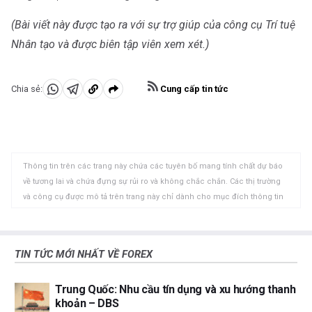
(Bài viết này được tạo ra với sự trợ giúp của công cụ Trí tuệ
Nhân tạo và được biên tập viên xem xét.)
Cung cấp tin tức
Chia sẻ:
Chia
Chia
Sao
sẻ
sẻ
chép
vào
vào
vào
WhatsApp
Telegram
khay
Thông tin trên các trang này chứa các tuyên bố mang tính chất dự báo
nhớ
về tương lai và chứa đựng sự rủi ro và không chắc chắn. Các thị trường
tạm
và công cụ được mô tả trên trang này chỉ dành cho mục đích thông tin
và không phải là các khuyến nghị về việc mua hoặc bán các tài sản này.
Bạn nên tự nghiên cứu kỹ lưỡng trước khi đưa ra bất kỳ quyết định đầu tư
nào. FXStreet không đảm bảo rằng thông tin này không có lỗi, sai sót
TIN TỨC MỚI NHẤT VỀ FOREX
hoặc sai sót trọng yếu. FXStreet cũng không đảm bảo rằng thông tin này
có tính chất kịp thời. Việc đầu tư vào các thị trường mở chứa đựng nhiều
Trung Quốc: Nhu cầu tín dụng và xu hướng thanh
rủi ro, bao gồm việc mất tất cả hoặc một phần khoản đầu tư của bạn
khoản – DBS
cũng như sự đau khổ về cảm xúc. Tất cả các rủi ro, tổn thất và chi phí