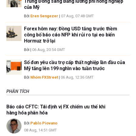
Trung Đông sang Bảng lương phi nông nghiệp
của Mỹ
Bởi
Eren Sengezer
|
07 Aug, 07:48 GMT
Forex hôm nay: Đồng USD tăng trước thềm
công bố báo cáo NFP khi rủi ro tại eo biển
Hormuz trở lại
Bởi
|
06 Aug, 20:54 GMT
Số đơn yêu cầu trợ cấp thất nghiệp lần đầu của
Mỹ tăng lên 199 nghìn vào tuần trước
Bởi
Nhóm FXStreet
|
06 Aug, 12:36 GMT
PHÂN TÍCH
Báo cáo CFTC: Tái định vị FX chiếm ưu thế khi
hàng hóa phân hóa
Bởi
Pablo Piovano
08 Aug, 14:51 GMT