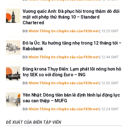
Vương quốc Anh: Đà phục hồi trong thăm dò đối
mặt với phép thử tháng 10 – Standard
Chartered
Bởi
Nhóm Thông tin chuyên sâu của FXStreet
|
13:25 GMT
Đô la Úc: Xu hướng tăng nhẹ trong 12 tháng tới –
Rabobank
Bởi
Nhóm Thông tin chuyên sâu của FXStreet
|
12:44 GMT
Đồng krona Thụy Điển: Lạm phát lõi nóng hơn hỗ
trợ SEK so với đồng Euro – ING
Bởi
Nhóm Thông tin chuyên sâu của FXStreet
|
12:33 GMT
Yên Nhật: Dòng tiền bán lẻ định hình lại động lực
sau can thiệp – MUFG
Bởi
Nhóm Thông tin chuyên sâu của FXStreet
|
12:24 GMT
ĐỀ XUẤT CỦA BIÊN TẬP VIÊN