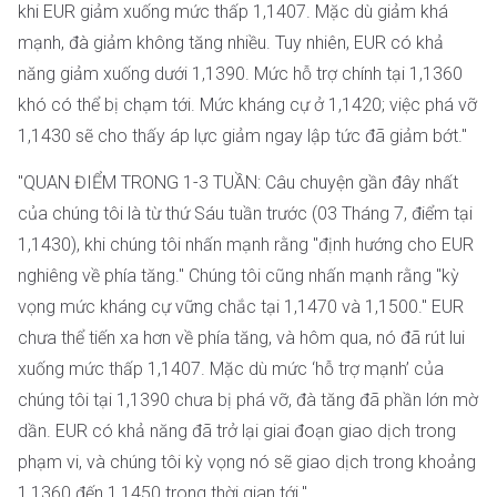
khi EUR giảm xuống mức thấp 1,1407. Mặc dù giảm khá
mạnh, đà giảm không tăng nhiều. Tuy nhiên, EUR có khả
năng giảm xuống dưới 1,1390. Mức hỗ trợ chính tại 1,1360
khó có thể bị chạm tới. Mức kháng cự ở 1,1420; việc phá vỡ
1,1430 sẽ cho thấy áp lực giảm ngay lập tức đã giảm bớt."
"QUAN ĐIỂM TRONG 1-3 TUẦN: Câu chuyện gần đây nhất
của chúng tôi là từ thứ Sáu tuần trước (03 Tháng 7, điểm tại
1,1430), khi chúng tôi nhấn mạnh rằng "định hướng cho EUR
nghiêng về phía tăng." Chúng tôi cũng nhấn mạnh rằng "kỳ
vọng mức kháng cự vững chắc tại 1,1470 và 1,1500." EUR
chưa thể tiến xa hơn về phía tăng, và hôm qua, nó đã rút lui
xuống mức thấp 1,1407. Mặc dù mức ‘hỗ trợ mạnh’ của
chúng tôi tại 1,1390 chưa bị phá vỡ, đà tăng đã phần lớn mờ
dần. EUR có khả năng đã trở lại giai đoạn giao dịch trong
phạm vi, và chúng tôi kỳ vọng nó sẽ giao dịch trong khoảng
1,1360 đến 1,1450 trong thời gian tới."