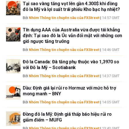
Tại sao vàng tăng vọt lên gần 4.300$ khi đồng
chính thức của FXStreet cũng như các nhà quảng cáo của nó. Tác giả
đô la Mỹ và lợi suất trái phiếu Kho bạc hạ nhiệt?
sẽ không chịu trách nhiệm về thông tin được tìm thấy ở cuối các liên kết
được đăng trên trang này.
Bởi
Nhóm Thông tin chuyên sâu của FXStreet
|
14:57 GMT
Nếu không được đề cập rõ ràng trong nội dung bài viết, tại thời điểm viết
bài, tác giả không nắm giữ vị thế nào đối với bất kỳ cổ phiếu nào được đề
Tín dụng AAA của Australia vừa được tái khẳng
cập trong bài viết này và không có quan hệ kinh doanh với bất kỳ công ty
định: Tại sao đô la Úc vẫn đối mặt với những cơn
gió ngược tăng trưởng
nào được đề cập. Tác giả không nhận được tiền công cho việc viết bài
này, ngoài từ FXStreet.
Bởi
Nhóm Thông tin chuyên sâu của FXStreet
|
14:46 GMT
FXStreet và tác giả không cung cấp các đề xuất được cá nhân hóa. Tác
giả không cam đoan về tính chính xác, đầy đủ hoặc phù hợp của thông
Đô la Canada: Đà tăng phụ thuộc vào 1,3970 so
tin này. FXStreet và tác giả sẽ không chịu trách nhiệm về bất kỳ sai sót,
với Đô la Mỹ – Scotiabank
thiếu sót hoặc bất kỳ tổn thất, thương tích hoặc thiệt hại nào phát sinh từ
Bởi
Nhóm Thông tin chuyên sâu của FXStreet
|
14:37 GMT
thông tin này và việc hiển thị hoặc sử dụng thông tin này. Ngoại trừ các
lỗi và thiếu sót.
Dầu: Định giá lại rủi ro Hormuz với mức hỗ trợ
Tác giả và FXStreet không phải là các cố vấn đầu tư đã đăng ký và không
mong manh – BNY
có nội dung nào trong bài viết này nhằm mục đích tư vấn đầu tư.
Bởi
Nhóm Thông tin chuyên sâu của FXStreet
|
14:05 GMT
Đồng đô la Mỹ: Định giá thấp báo hiệu rủi ro
giảm điểm – MUFG
Bởi
Nhóm Thông tin chuyên sâu của FXStreet
|
13:43 GMT