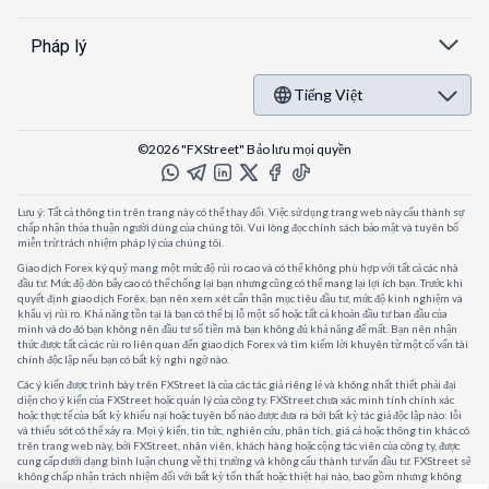
Pháp lý
Tiếng Việt
©2026 "FXStreet" Bảo lưu mọi quyền
Lưu ý: Tất cả thông tin trên trang này có thể thay đổi. Việc sử dụng trang web này cấu thành sự
chấp nhận thỏa thuận người dùng của chúng tôi. Vui lòng đọc chính sách bảo mật và tuyên bố
miễn trừ trách nhiệm pháp lý của chúng tôi.
Giao dịch Forex ký quỹ mang một mức độ rủi ro cao và có thể không phù hợp với tất cả các nhà
đầu tư. Mức độ đòn bẩy cao có thể chống lại bạn nhưng cũng có thể mang lại lợi ích bạn. Trước khi
quyết định giao dịch Forêx, bạn nên xem xét cẩn thận mục tiêu đầu tư, mức độ kinh nghiệm và
khẩu vị rủi ro. Khả năng tồn tại là bạn có thể bị lỗ một số hoặc tất cả khoản đầu tư ban đầu của
mình và do đó bạn không nên đầu tư số tiền mà bạn không đủ khả năng để mất. Bạn nên nhận
thức được tất cả các rủi ro liên quan đến giao dịch Forex và tìm kiếm lời khuyên từ một cố vấn tài
chính độc lập nếu bạn có bất kỳ nghi ngờ nào.
Các ý kiến được trình bày trên FXStreet là của các tác giả riêng lẻ và không nhất thiết phải đại
diện cho ý kiến của FXStreet hoặc quản lý của công ty. FXStreet chưa xác minh tính chính xác
hoặc thực tế của bất kỳ khiếu nại hoặc tuyên bố nào được đưa ra bởi bất kỳ tác giả độc lập nào: lỗi
và thiếu sót có thể xảy ra. Mọi ý kiến, tin tức, nghiên cứu, phân tích, giá cả hoặc thông tin khác có
trên trang web này, bởi FXStreet, nhân viên, khách hàng hoặc cộng tác viên của công ty, được
cung cấp dưới dạng bình luận chung về thị trường và không cấu thành tư vấn đầu tư. FXStreet sẽ
không chấp nhận trách nhiệm đối với bất kỳ tổn thất hoặc thiệt hại nào, bao gồm nhưng không