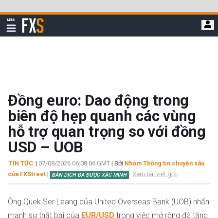
Bỏ
qua
FXStreet
MENU
để
Hiển
thị
đi
điều
hướng
đến
nội
dung
chính
Đồng euro: Dao động trong
biên độ hẹp quanh các vùng
hỗ trợ quan trọng so với đồng
USD – UOB
TIN TỨC
|
07/08/2026 06:08:06 GMT
| Bởi
Nhóm Thông tin chuyên sâu
của FXStreet
|
Xem bài viết gốc
BẢN DỊCH ĐÃ ĐƯỢC XÁC MINH
Ông Quek Ser Leang của United Overseas Bank (UOB) nhấn
mạnh sự thất bại của
EUR/USD
trong việc mở rộng đà tăng