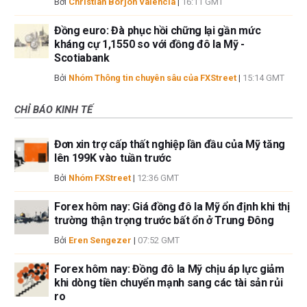
Bởi
Christian Borjon Valencia
|
16:11 GMT
Đồng euro: Đà phục hồi chững lại gần mức
kháng cự 1,1550 so với đồng đô la Mỹ -
Scotiabank
Bởi
Nhóm Thông tin chuyên sâu của FXStreet
|
15:14 GMT
CHỈ BÁO KINH TẾ
Đơn xin trợ cấp thất nghiệp lần đầu của Mỹ tăng
lên 199K vào tuần trước
Bởi
Nhóm FXStreet
|
12:36 GMT
Forex hôm nay: Giá đồng đô la Mỹ ổn định khi thị
trường thận trọng trước bất ổn ở Trung Đông
Bởi
Eren Sengezer
|
07:52 GMT
Forex hôm nay: Đồng đô la Mỹ chịu áp lực giảm
khi dòng tiền chuyển mạnh sang các tài sản rủi
ro