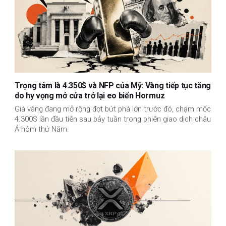
Trọng tâm là 4.350$ và NFP của Mỹ: Vàng tiếp tục tăng
do hy vọng mở cửa trở lại eo biển Hormuz
Giá vàng đang mở rộng đợt bứt phá lớn trước đó, chạm mốc
4.300$ lần đầu tiên sau bảy tuần trong phiên giao dịch châu
Á hôm thứ Năm.