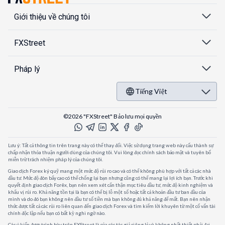
Giới thiệu về chúng tôi
FXStreet
Pháp lý
Tiếng Việt
©2026 "FXStreet" Bảo lưu mọi quyền
Lưu ý: Tất cả thông tin trên trang này có thể thay đổi. Việc sử dụng trang web này cấu thành sự
chấp nhận thỏa thuận người dùng của chúng tôi. Vui lòng đọc chính sách bảo mật và tuyên bố
miễn trừ trách nhiệm pháp lý của chúng tôi.
Giao dịch Forex ký quỹ mang một mức độ rủi ro cao và có thể không phù hợp với tất cả các nhà
đầu tư. Mức độ đòn bẩy cao có thể chống lại bạn nhưng cũng có thể mang lại lợi ích bạn. Trước khi
quyết định giao dịch Forêx, bạn nên xem xét cẩn thận mục tiêu đầu tư, mức độ kinh nghiệm và
khẩu vị rủi ro. Khả năng tồn tại là bạn có thể bị lỗ một số hoặc tất cả khoản đầu tư ban đầu của
mình và do đó bạn không nên đầu tư số tiền mà bạn không đủ khả năng để mất. Bạn nên nhận
thức được tất cả các rủi ro liên quan đến giao dịch Forex và tìm kiếm lời khuyên từ một cố vấn tài
chính độc lập nếu bạn có bất kỳ nghi ngờ nào.
Các ý kiến được trình bày trên FXStreet là của các tác giả riêng lẻ và không nhất thiết phải đại