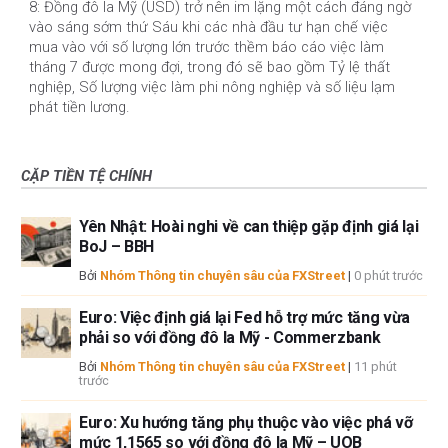
8: Đồng đô la Mỹ (USD) trở nên im lặng một cách đáng ngờ
vào sáng sớm thứ Sáu khi các nhà đầu tư hạn chế việc
mua vào với số lượng lớn trước thềm báo cáo việc làm
tháng 7 được mong đợi, trong đó sẽ bao gồm Tỷ lệ thất
nghiệp, Số lượng việc làm phi nông nghiệp và số liệu lạm
phát tiền lương.
CẶP TIỀN TỆ CHÍNH
Yên Nhật: Hoài nghi về can thiệp gặp định giá lại
BoJ – BBH
Bởi
Nhóm Thông tin chuyên sâu của FXStreet
|
0 phút trước
Euro: Việc định giá lại Fed hỗ trợ mức tăng vừa
phải so với đồng đô la Mỹ - Commerzbank
Bởi
Nhóm Thông tin chuyên sâu của FXStreet
|
11 phút
trước
Euro: Xu hướng tăng phụ thuộc vào việc phá vỡ
mức 1,1565 so với đồng đô la Mỹ – UOB