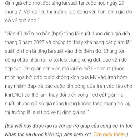
định giá cho một đợt tăng lãi suất tại cuộc họp ngày 29
tháng 7. Với dữ liệu thị trường lao động yếu hơn, định giá đó
có vẻ quá cao."
"Gần 40 điểm cơ bản (bps) tăng lãi suất được định giá đến
tháng 3 năm 2027 và chúng tôi thấy khả năng cắt giảm lãi
suất lớn hơn là tăng lãi suất vào thời điểm đó. Chúng tôi
cũng chấp nhận rủi ro tái leo thang xung đột, các vấn đề
tiếp tục liên quan đến việc mở lại Eo biển Hormuz (được
minh họa bởi các cuộc không kích của Mỹ vào Iran hôm
nay nhằm đáp trả các cuộc tấn công của Iran vào tàu chở
khí LNG) có thể làm thay đổi triển vọng Fed cắt giảm lãi
suất, nhưng giả sử giá năng lượng không tăng mạnh trở lại,
thị trường lãi suất có vẻ bị định giá sai."
(Bài viết này được tạo ra với sự trợ giúp của công cụ Trí tuệ
Nhân tạo và được biên tập viên xem xét.
Tìm hiểu thêm.
)