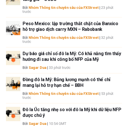
sẽ không chịu trách nhiệm về thông tin được tìm thấy ở cuối các liên kết
Bởi
Nhóm Thông tin chuyên sâu của FXStreet
|
23 phút
được đăng trên trang này.
trước
Nếu không được đề cập rõ ràng trong nội dung bài viết, tại thời điểm viết
Peso Mexico: lập trường thắt chặt của Banxico
bài, tác giả không nắm giữ vị thế nào đối với bất kỳ cổ phiếu nào được đề
hỗ trợ giao dịch carry MXN – Rabobank
cập trong bài viết này và không có quan hệ kinh doanh với bất kỳ công ty
nào được đề cập. Tác giả không nhận được tiền công cho việc viết bài
Bởi
Nhóm Thông tin chuyên sâu của FXStreet
|
32 phút
trước
này, ngoài từ FXStreet.
FXStreet và tác giả không cung cấp các đề xuất được cá nhân hóa. Tác
Dự báo giá chỉ số đô la Mỹ: Có khả năng tìm thấy
giả không cam đoan về tính chính xác, đầy đủ hoặc phù hợp của thông
hướng đi sau khi công bố NFP của Mỹ
tin này. FXStreet và tác giả sẽ không chịu trách nhiệm về bất kỳ sai sót,
Bởi
Sagar Dua
|
33 phút trước
thiếu sót hoặc bất kỳ tổn thất, thương tích hoặc thiệt hại nào phát sinh từ
thông tin này và việc hiển thị hoặc sử dụng thông tin này. Ngoại trừ các
Đồng đô la Mỹ: Bảng lương mạnh có thể chỉ
lỗi và thiếu sót.
mang lại hỗ trợ hạn chế – BBH
Tác giả và FXStreet không phải là các cố vấn đầu tư đã đăng ký và không
có nội dung nào trong bài viết này nhằm mục đích tư vấn đầu tư.
Bởi
Nhóm Thông tin chuyên sâu của FXStreet
|
53 phút
trước
Đô la Úc tăng nhẹ so với đô la Mỹ khi dữ liệu NFP
được chú ý
Bởi
Sagar Dua
|
10:54 GMT