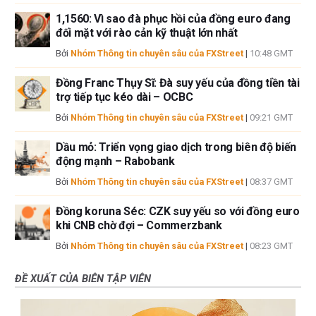
1,1560: Vì sao đà phục hồi của đồng euro đang
đối mặt với rào cản kỹ thuật lớn nhất
Bởi
Nhóm Thông tin chuyên sâu của FXStreet
|
10:48 GMT
Đồng Franc Thụy Sĩ: Đà suy yếu của đồng tiền tài
trợ tiếp tục kéo dài – OCBC
Bởi
Nhóm Thông tin chuyên sâu của FXStreet
|
09:21 GMT
Dầu mỏ: Triển vọng giao dịch trong biên độ biến
động mạnh – Rabobank
Bởi
Nhóm Thông tin chuyên sâu của FXStreet
|
08:37 GMT
Đồng koruna Séc: CZK suy yếu so với đồng euro
khi CNB chờ đợi – Commerzbank
Bởi
Nhóm Thông tin chuyên sâu của FXStreet
|
08:23 GMT
ĐỀ XUẤT CỦA BIÊN TẬP VIÊN