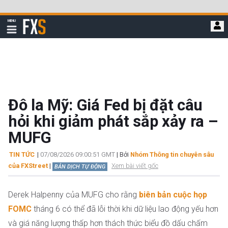
Bỏ
qua
FXStreet
MENU
để
Hiển
thị
đi
điều
hướng
đến
nội
dung
chính
Đô la Mỹ: Giá Fed bị đặt câu
hỏi khi giảm phát sắp xảy ra –
MUFG
TIN TỨC
|
07/08/2026 09:00:51 GMT
| Bởi
Nhóm Thông tin chuyên sâu
của FXStreet
|
Xem bài viết gốc
BẢN DỊCH TỰ ĐỘNG
Derek Halpenny của MUFG cho rằng
biên bản cuộc họp
FOMC
tháng 6 có thể đã lỗi thời khi dữ liệu lao động yếu hơn
và giá năng lượng thấp hơn thách thức biểu đồ dấu chấm