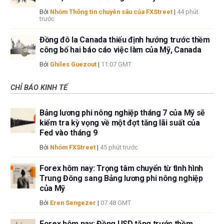
Bởi
Nhóm Thông tin chuyên sâu của FXStreet
|
44 phút
trước
Đồng đô la Canada thiếu định hướng trước thềm
công bố hai báo cáo việc làm của Mỹ, Canada
Bởi
Ghiles Guezout
|
11:07 GMT
CHỈ BÁO KINH TẾ
Bảng lương phi nông nghiệp tháng 7 của Mỹ sẽ
kiểm tra kỳ vọng về một đợt tăng lãi suất của
Fed vào tháng 9
Bởi
Nhóm FXStreet
|
45 phút trước
Forex hôm nay: Trọng tâm chuyển từ tình hình
Trung Đông sang Bảng lương phi nông nghiệp
của Mỹ
Bởi
Eren Sengezer
|
07:48 GMT
Forex hôm nay: Đồng USD tăng trước thềm