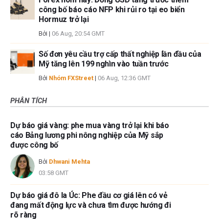
công bố báo cáo NFP khi rủi ro tại eo biển
Hormuz trở lại
Bởi
|
06 Aug, 20:54 GMT
Số đơn yêu cầu trợ cấp thất nghiệp lần đầu của
Mỹ tăng lên 199 nghìn vào tuần trước
Bởi
Nhóm FXStreet
|
06 Aug, 12:36 GMT
PHÂN TÍCH
Dự báo giá vàng: phe mua vàng trở lại khi báo
cáo Bảng lương phi nông nghiệp của Mỹ sắp
được công bố
Bởi
Dhwani Mehta
03:58 GMT
Dự báo giá đô la Úc: Phe đầu cơ giá lên có vẻ
đang mất động lực và chưa tìm được hướng đi
rõ ràng