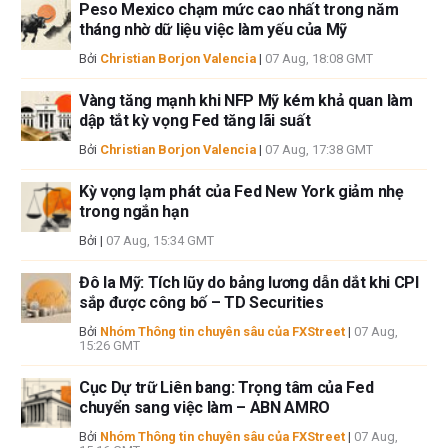
Peso Mexico chạm mức cao nhất trong năm
lỗi và thiếu sót.
tháng nhờ dữ liệu việc làm yếu của Mỹ
Tác giả và FXStreet không phải là các cố vấn đầu tư đã đăng ký và không
có nội dung nào trong bài viết này nhằm mục đích tư vấn đầu tư.
Bởi
Christian Borjon Valencia
|
07 Aug, 18:08 GMT
Vàng tăng mạnh khi NFP Mỹ kém khả quan làm
dập tắt kỳ vọng Fed tăng lãi suất
Bởi
Christian Borjon Valencia
|
07 Aug, 17:38 GMT
Kỳ vọng lạm phát của Fed New York giảm nhẹ
trong ngắn hạn
Bởi
|
07 Aug, 15:34 GMT
Đô la Mỹ: Tích lũy do bảng lương dẫn dắt khi CPI
sắp được công bố – TD Securities
Bởi
Nhóm Thông tin chuyên sâu của FXStreet
|
07 Aug,
15:26 GMT
Cục Dự trữ Liên bang: Trọng tâm của Fed
chuyển sang việc làm – ABN AMRO
Bởi
Nhóm Thông tin chuyên sâu của FXStreet
|
07 Aug,