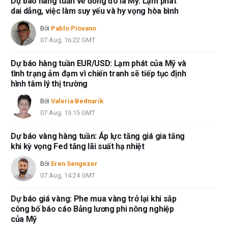
Dự báo hàng tuần về đồng đô la Mỹ: Lạm phát
dai dẳng, việc làm suy yếu và hy vọng hòa bình
Bởi
Pablo Piovano
07 Aug, 16:22 GMT
Dự báo hàng tuần EUR/USD: Lạm phát của Mỹ và
tình trạng ảm đạm vì chiến tranh sẽ tiếp tục định
hình tâm lý thị trường
Bởi
Valeria Bednarik
07 Aug, 15:15 GMT
Dự báo vàng hàng tuần: Áp lực tăng giá gia tăng
khi kỳ vọng Fed tăng lãi suất hạ nhiệt
Bởi
Eren Sengezer
07 Aug, 14:24 GMT
Dự báo giá vàng: Phe mua vàng trở lại khi sắp
công bố báo cáo Bảng lương phi nông nghiệp
của Mỹ