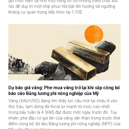
giữ mức hiện tại như một vùng hỗ trợ nhưng thiếu chất xúc
tác để duy trì một nhịp phục hồi bật lên hướng tới ngưỡng
kháng cự quan trọng tiếp theo tại 1,10$.
Dự báo giá vàng: Phe mua vàng trở lại khi sắp công bố
báo cáo Bảng lương phi nông nghiệp của Mỹ
Vàng (XAU/USD) đang tìm thấy lực cầu mới tại châu Á vào
thứ Sáu, tạm dừng đà thoái lui mạnh từ mức cao nhất
trong bảy tuần là 4.304$ đạt được một ngày trước đó. Tuy
nhiên, phe đầu cơ giá lên của vàng vẫn thận trọng trước thời
điểm công bố dữ liệu Bảng lương phi nông nghiệp (NFP) của