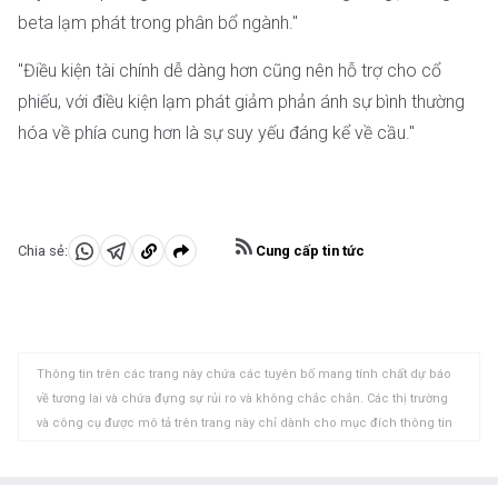
beta lạm phát trong phân bổ ngành."
"Điều kiện tài chính dễ dàng hơn cũng nên hỗ trợ cho cổ
phiếu, với điều kiện lạm phát giảm phản ánh sự bình thường
hóa về phía cung hơn là sự suy yếu đáng kể về cầu."
Cung cấp tin tức
Chia sẻ:
Chia
Chia
Sao
sẻ
sẻ
chép
vào
vào
vào
WhatsApp
Telegram
khay
Thông tin trên các trang này chứa các tuyên bố mang tính chất dự báo
nhớ
về tương lai và chứa đựng sự rủi ro và không chắc chắn. Các thị trường
tạm
và công cụ được mô tả trên trang này chỉ dành cho mục đích thông tin
và không phải là các khuyến nghị về việc mua hoặc bán các tài sản này.
Bạn nên tự nghiên cứu kỹ lưỡng trước khi đưa ra bất kỳ quyết định đầu tư
nào. FXStreet không đảm bảo rằng thông tin này không có lỗi, sai sót