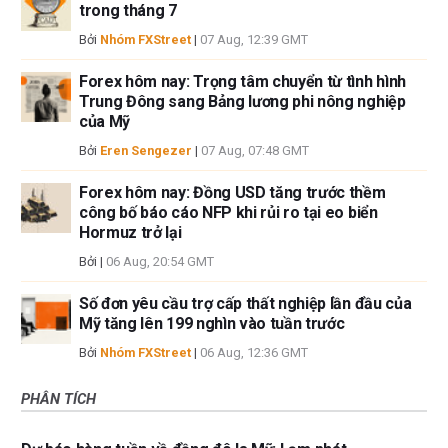
trong tháng 7
Bởi
Nhóm FXStreet
|
07 Aug, 12:39 GMT
Forex hôm nay: Trọng tâm chuyển từ tình hình
Trung Đông sang Bảng lương phi nông nghiệp
của Mỹ
Bởi
Eren Sengezer
|
07 Aug, 07:48 GMT
Forex hôm nay: Đồng USD tăng trước thềm
công bố báo cáo NFP khi rủi ro tại eo biển
Hormuz trở lại
Bởi
|
06 Aug, 20:54 GMT
Số đơn yêu cầu trợ cấp thất nghiệp lần đầu của
Mỹ tăng lên 199 nghìn vào tuần trước
Bởi
Nhóm FXStreet
|
06 Aug, 12:36 GMT
PHÂN TÍCH