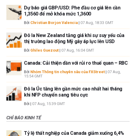
Dự báo giá GBP/USD: Phe đầu cơ giá lên cần
1,3560 để mở khóa mức 1,3600
Bởi
Christian Borjon Valencia
|
07 Aug, 18:33 GMT
Đô la New Zealand tăng giá khi sự suy yếu của
thị trường lao động Mỹ gây áp lực lên USD
Bởi
Ghiles Guezout
|
07 Aug, 16:04 GMT
Canada: Cải thiện dần với rủi ro thuế quan – RBC
Bởi
Nhóm Thông tin chuyên sâu của FXStreet
|
07 Aug,
15:54 GMT
Đô la Úc tăng lên gần mức cao nhất hai tháng
khi NFP chuyển sang tiêu cực
Bởi
|
07 Aug, 15:39 GMT
CHỈ BÁO KINH TẾ
Tỷ lệ thất nghiệp của Canada giảm xuống 6,4%