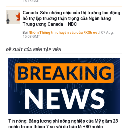
15:16 GMT
Canada: Sức chống chịu của thị trường lao động
hỗ trợ lập trường thận trọng của Ngân hàng
Trung ương Canada – NBC
Bởi
Nhóm Thông tin chuyên sâu của FXStreet
|
07 Aug,
15:08 GMT
ĐỀ XUẤT CỦA BIÊN TẬP VIÊN
Tin nóng: Bảng lương phi nông nghiệp của Mỹ giảm 23
nghìn trong tháng 7 so với dự báo là +80 nghìn