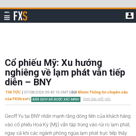
Bỏ
qua
FXStreet
MENU
để
Hiển
thị
đi
điều
hướng
đến
nội
dung
chính
Cổ phiếu Mỹ: Xu hướng
nghiêng về lạm phát vẫn tiếp
diễn – BNY
TIN TỨC
|
07/08/2026 09:43:16 GMT
| Bởi
Nhóm Thông tin chuyên sâu
của FXStreet
|
Xem bài viết gốc
BẢN DỊCH ĐÃ ĐƯỢC XÁC MINH
Geoff Yu tại BNY nhấn mạnh rằng dòng tiền của khách hàng
vào cổ phiếu Hoa Kỳ (Mỹ) vẫn tập trung vào rủi ro lạm phát,
ngay cả khi các ngành phòng ngừa lạm phát trực tiếp thấy