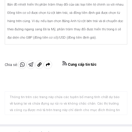
Bản đồ nhiệt hiển thị phần trăm thay đổi của các loại tiền tệ chính so với nhau.
Đồng tiền cơ sở được chọn từ cột bên trái, và đồng tiền định giá được chọn từ
hàng trên cùng. Ví dụ: nếu bạn chọn Bảng Anh từ cột bên trái và di chuyển dọc
theo đường ngang sang Đô la Mỹ, phần trăm thay đổi được hiển thị trong ô sẽ
đại diện cho GBP (đồng tiền cơ sở)/USD (đồng tiền định giá).
Cung cấp tin tức
Chia sẻ:
Chia
Chia
Sao
sẻ
sẻ
chép
vào
vào
vào
WhatsApp
Telegram
khay
Thông tin trên các trang này chứa các tuyên bố mang tính chất dự báo
nhớ
về tương lai và chứa đựng sự rủi ro và không chắc chắn. Các thị trường
tạm
và công cụ được mô tả trên trang này chỉ dành cho mục đích thông tin
và không phải là các khuyến nghị về việc mua hoặc bán các tài sản này.
Bạn nên tự nghiên cứu kỹ lưỡng trước khi đưa ra bất kỳ quyết định đầu tư
nào. FXStreet không đảm bảo rằng thông tin này không có lỗi, sai sót