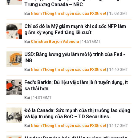
lỗi và thiếu sót.
Trung ương Canada – NBC
Tác giả và FXStreet không phải là các cố vấn đầu tư đã đăng ký và không
Bởi
Nhóm Thông tin chuyên sâu của FXStreet
|
15:08 GMT
có nội dung nào trong bài viết này nhằm mục đích tư vấn đầu tư.
Chỉ số đô la Mỹ giảm mạnh khi cú sốc NFP làm
giảm kỳ vọng Fed tăng lãi suất
Bởi
Christian Borjon Valencia
|
14:51 GMT
USD: Bảng lương yếu làm mờ lộ trình của Fed -
ING
Bởi
Nhóm Thông tin chuyên sâu của FXStreet
|
14:40 GMT
Fed's Barkin: Dữ liệu việc làm là ít tuyển dụng, ít
sa thải hơn
Bởi
|
14:31 GMT
Đô la Canada: Sức mạnh của thị trường lao động
và lập trường của BoC – TD Securities
Bởi
Nhóm Thông tin chuyên sâu của FXStreet
|
14:17 GMT