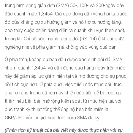
trung bình động giản đơn (SMA) 50-, 100- và 200-ngày dày
đặc quanh mức 1,3454. Giá dao động gần vùng hội tụ trước
đó của kháng cự xu hướng giảm và hỗ trợ xu hướng tăng,
cho thấy cuộc chiến đang diễn ra quanh khu vực then chốt,
trong khi Chỉ số sức mạnh tương đối (RSI 14) ở khoảng 42
nghiêng nhẹ về phía giảm mà không vào vùng quá bán.
Ở phía trên, kháng cự ban đầu được xác định bởi dải SMA
nhóm quanh 1,3454, và cần đóng cửa hàng ngày trên mức
này để giảm áp lực giảm hiện tại và mở đường cho sự phục
hồi tích cực hơn. Ở phía dưới, việc thiếu các mức cấu trúc
phụ rõ ràng trong dữ liệu này khiến cặp tiền dễ bị trượt giá
thêm nếu bên bán mở rộng kiểm soát từ mức hiện tại, với
bức tranh kỹ thuật tổng thể ủng hộ bên bán miễn là
GBP/USD vẫn bị giới hạn dưới cụm SMA đa kỳ.
(Phân tích kỹ thuật của bài viết này được thực hiện với sự