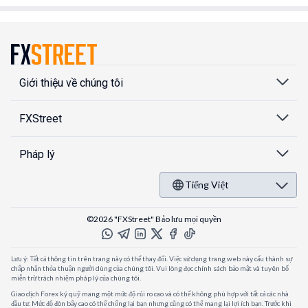
Giới thiệu về chúng tôi
FXStreet
Pháp lý
Tiếng Việt
©2026 "FXStreet" Bảo lưu mọi quyền
Lưu ý: Tất cả thông tin trên trang này có thể thay đổi. Việc sử dụng trang web này cấu thành sự
chấp nhận thỏa thuận người dùng của chúng tôi. Vui lòng đọc chính sách bảo mật và tuyên bố
miễn trừ trách nhiệm pháp lý của chúng tôi.
Giao dịch Forex ký quỹ mang một mức độ rủi ro cao và có thể không phù hợp với tất cả các nhà
đầu tư. Mức độ đòn bẩy cao có thể chống lại bạn nhưng cũng có thể mang lại lợi ích bạn. Trước khi