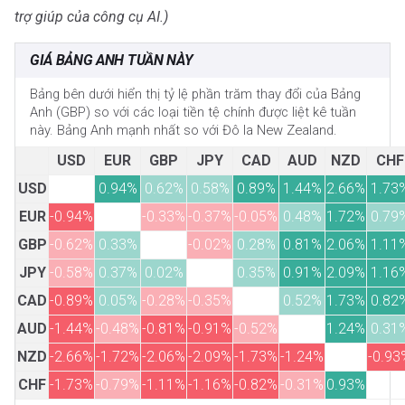
trợ giúp của công cụ AI.)
GIÁ BẢNG ANH TUẦN NÀY
Bảng bên dưới hiển thị tỷ lệ phần trăm thay đổi của Bảng
Anh (GBP) so với các loại tiền tệ chính được liệt kê tuần
này. Bảng Anh mạnh nhất so với Đô la New Zealand.
USD
EUR
GBP
JPY
CAD
AUD
NZD
CHF
USD
0.94%
0.62%
0.58%
0.89%
1.44%
2.66%
1.73
EUR
-0.94%
-0.33%
-0.37%
-0.05%
0.48%
1.72%
0.79
GBP
-0.62%
0.33%
-0.02%
0.28%
0.81%
2.06%
1.11
JPY
-0.58%
0.37%
0.02%
0.35%
0.91%
2.09%
1.16
CAD
-0.89%
0.05%
-0.28%
-0.35%
0.52%
1.73%
0.82
AUD
-1.44%
-0.48%
-0.81%
-0.91%
-0.52%
1.24%
0.31
NZD
-2.66%
-1.72%
-2.06%
-2.09%
-1.73%
-1.24%
-0.93
CHF
-1.73%
-0.79%
-1.11%
-1.16%
-0.82%
-0.31%
0.93%