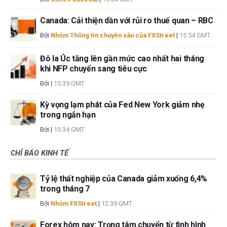
Canada: Cải thiện dần với rủi ro thuế quan – RBC
Bởi
Nhóm Thông tin chuyên sâu của FXStreet
|
15:54 GMT
Đô la Úc tăng lên gần mức cao nhất hai tháng
khi NFP chuyển sang tiêu cực
Bởi
|
15:39 GMT
Kỳ vọng lạm phát của Fed New York giảm nhẹ
trong ngắn hạn
Bởi
|
15:34 GMT
CHỈ BÁO KINH TẾ
Tỷ lệ thất nghiệp của Canada giảm xuống 6,4%
trong tháng 7
Bởi
Nhóm FXStreet
|
12:39 GMT
Forex hôm nay: Trọng tâm chuyển từ tình hình