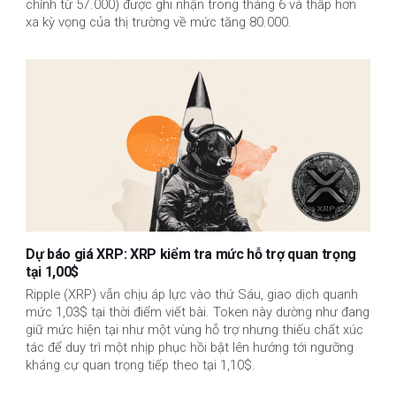
chỉnh từ 57.000) được ghi nhận trong tháng 6 và thấp hơn
xa kỳ vọng của thị trường về mức tăng 80.000.
Dự báo giá XRP: XRP kiểm tra mức hỗ trợ quan trọng
tại 1,00$
Ripple (XRP) vẫn chịu áp lực vào thứ Sáu, giao dịch quanh
mức 1,03$ tại thời điểm viết bài. Token này dường như đang
giữ mức hiện tại như một vùng hỗ trợ nhưng thiếu chất xúc
tác để duy trì một nhịp phục hồi bật lên hướng tới ngưỡng
kháng cự quan trọng tiếp theo tại 1,10$.