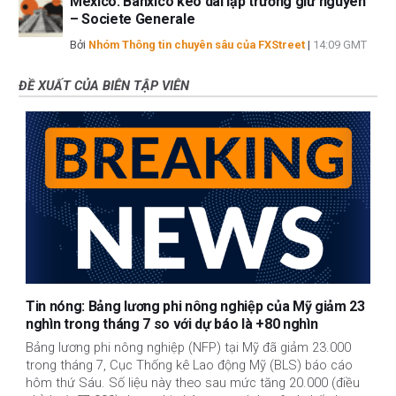
Mexico: Banxico kéo dài lập trường giữ nguyên
– Societe Generale
Bởi
Nhóm Thông tin chuyên sâu của FXStreet
|
14:09 GMT
ĐỀ XUẤT CỦA BIÊN TẬP VIÊN
Tin nóng: Bảng lương phi nông nghiệp của Mỹ giảm 23
nghìn trong tháng 7 so với dự báo là +80 nghìn
Bảng lương phi nông nghiệp (NFP) tại Mỹ đã giảm 23.000
trong tháng 7, Cục Thống kê Lao động Mỹ (BLS) báo cáo
hôm thứ Sáu. Số liệu này theo sau mức tăng 20.000 (điều