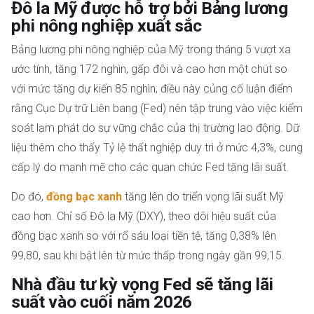
Đô la Mỹ được hỗ trợ bởi Bảng lương
phi nông nghiệp xuất sắc
Bảng lương phi nông nghiệp của Mỹ trong tháng 5 vượt xa
ước tính, tăng 172 nghìn, gấp đôi và cao hơn một chút so
với mức tăng dự kiến 85 nghìn, điều này củng cố luận điểm
rằng Cục Dự trữ Liên bang (Fed) nên tập trung vào việc kiểm
soát lạm phát do sự vững chắc của thị trường lao động. Dữ
liệu thêm cho thấy Tỷ lệ thất nghiệp duy trì ở mức 4,3%, cung
cấp lý do mạnh mẽ cho các quan chức Fed tăng lãi suất.
Do đó,
đồng bạc xanh
tăng lên do triển vọng lãi suất Mỹ
cao hơn. Chỉ số Đô la Mỹ (DXY), theo dõi hiệu suất của
đồng bạc xanh so với rổ sáu loại tiền tệ, tăng 0,38% lên
99,80, sau khi bật lên từ mức thấp trong ngày gần 99,15.
Nhà đầu tư kỳ vọng Fed sẽ tăng lãi
suất vào cuối năm 2026