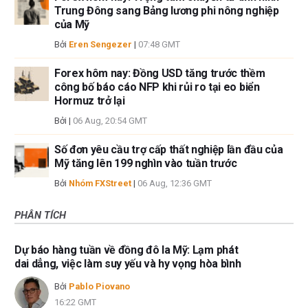
Trung Đông sang Bảng lương phi nông nghiệp
của Mỹ
Bởi
Eren Sengezer
|
07:48 GMT
Forex hôm nay: Đồng USD tăng trước thềm
công bố báo cáo NFP khi rủi ro tại eo biển
Hormuz trở lại
Bởi
|
06 Aug, 20:54 GMT
Số đơn yêu cầu trợ cấp thất nghiệp lần đầu của
Mỹ tăng lên 199 nghìn vào tuần trước
Bởi
Nhóm FXStreet
|
06 Aug, 12:36 GMT
PHÂN TÍCH
Dự báo hàng tuần về đồng đô la Mỹ: Lạm phát
dai dẳng, việc làm suy yếu và hy vọng hòa bình
Bởi
Pablo Piovano
16:22 GMT