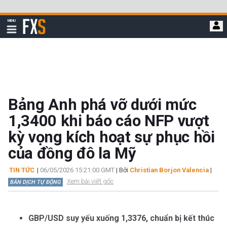
Bỏ
qua
FXStreet
MENU
để
Hiển
thị
đi
điều
hướng
đến
nội
dung
chính
Bảng Anh phá vỡ dưới mức
1,3400 khi báo cáo NFP vượt
kỳ vọng kích hoạt sự phục hồi
của đồng đô la Mỹ
TIN TỨC
|
06/05/2026 15:21:00 GMT
| Bởi
Christian Borjon Valencia
|
Xem bài viết gốc
BẢN DỊCH TỰ ĐỘNG
GBP/USD suy yếu xuống 1,3376, chuẩn bị kết thúc