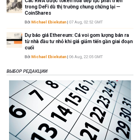
Các RWA được token hóa tiếp tục phát triển
trong DeFi dù thị trường chung chững lại —
CoinShares
Bởi
Michael Ebiekutan
|
07 Aug, 02:52 GMT
Dự báo giá Ethereum: Cá voi gom lượng bán ra
từ nhà đầu tư nhỏ khi giá giảm tiến gần giai đoạn
cuối
Bởi
Michael Ebiekutan
|
06 Aug, 22:05 GMT
ВЫБОР РЕДАКЦИИ