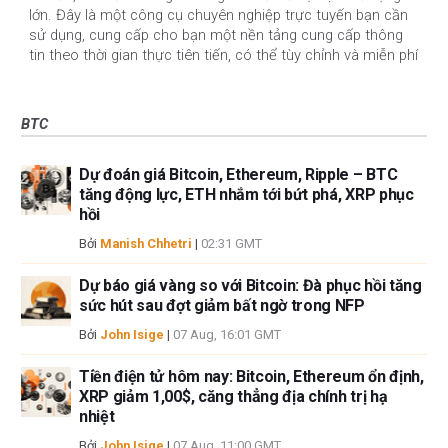
lớn. Đây là một công cụ chuyên nghiệp trực tuyến bạn cần
sử dụng, cung cấp cho bạn một nền tảng cung cấp thông
tin theo thời gian thực tiên tiến, có thể tùy chỉnh và miễn phí
BTC
Dự đoán giá Bitcoin, Ethereum, Ripple – BTC
tăng động lực, ETH nhắm tới bứt phá, XRP phục
hồi
Bởi
Manish Chhetri
|
02:31 GMT
Dự báo giá vàng so với Bitcoin: Đà phục hồi tăng
sức hút sau đợt giảm bất ngờ trong NFP
Bởi
John Isige
|
07 Aug, 16:01 GMT
Tiền điện tử hôm nay: Bitcoin, Ethereum ổn định,
XRP giảm 1,00$, căng thẳng địa chính trị hạ
nhiệt
Bởi
John Isige
|
07 Aug, 11:00 GMT