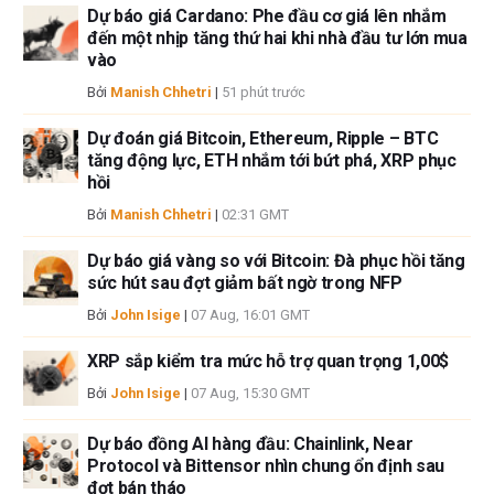
sẽ không chịu trách nhiệm về thông tin được tìm thấy ở cuối các liên kết
Dự báo giá Cardano: Phe đầu cơ giá lên nhắm
được đăng trên trang này.
đến một nhịp tăng thứ hai khi nhà đầu tư lớn mua
Nếu không được đề cập rõ ràng trong nội dung bài viết, tại thời điểm viết
vào
bài, tác giả không nắm giữ vị thế nào đối với bất kỳ cổ phiếu nào được đề
Bởi
Manish Chhetri
|
51 phút trước
cập trong bài viết này và không có quan hệ kinh doanh với bất kỳ công ty
nào được đề cập. Tác giả không nhận được tiền công cho việc viết bài
Dự đoán giá Bitcoin, Ethereum, Ripple – BTC
này, ngoài từ FXStreet.
tăng động lực, ETH nhắm tới bứt phá, XRP phục
FXStreet và tác giả không cung cấp các đề xuất được cá nhân hóa. Tác
hồi
giả không cam đoan về tính chính xác, đầy đủ hoặc phù hợp của thông
Bởi
Manish Chhetri
|
02:31 GMT
tin này. FXStreet và tác giả sẽ không chịu trách nhiệm về bất kỳ sai sót,
thiếu sót hoặc bất kỳ tổn thất, thương tích hoặc thiệt hại nào phát sinh từ
Dự báo giá vàng so với Bitcoin: Đà phục hồi tăng
thông tin này và việc hiển thị hoặc sử dụng thông tin này. Ngoại trừ các
sức hút sau đợt giảm bất ngờ trong NFP
lỗi và thiếu sót.
Bởi
John Isige
|
07 Aug, 16:01 GMT
Tác giả và FXStreet không phải là các cố vấn đầu tư đã đăng ký và không
có nội dung nào trong bài viết này nhằm mục đích tư vấn đầu tư.
XRP sắp kiểm tra mức hỗ trợ quan trọng 1,00$
Bởi
John Isige
|
07 Aug, 15:30 GMT
Dự báo đồng AI hàng đầu: Chainlink, Near
Protocol và Bittensor nhìn chung ổn định sau
đợt bán tháo