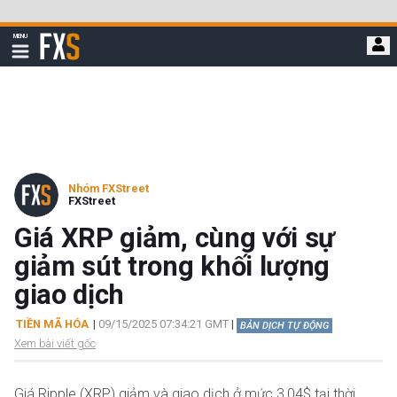
Bỏ
qua
FXStreet
MENU
để
Hiển
thị
đi
điều
hướng
đến
nội
dung
chính
Nhóm FXStreet
FXStreet
Giá XRP giảm, cùng với sự
giảm sút trong khối lượng
giao dịch
TIỀN MÃ HÓA
|
09/15/2025 07:34:21 GMT
|
BẢN DỊCH TỰ ĐỘNG
Xem bài viết gốc
Giá Ripple (XRP) giảm và giao dịch ở mức 3,04$ tại thời