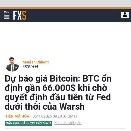
Bỏ
qua
FXStreet
MENU
để
Hiển
thị
đi
điều
hướng
đến
nội
dung
chính
Manish Chhetri
FXStreet
Dự báo giá Bitcoin: BTC ổn
định gần 66.000$ khi chờ
quyết định đầu tiên từ Fed
dưới thời của Warsh
TIỀN MÃ HÓA
|
06/17/2026 08:28:03 GMT
|
Xem bài viết gốc
BẢN DỊCH ĐÃ ĐƯỢC XÁC MINH