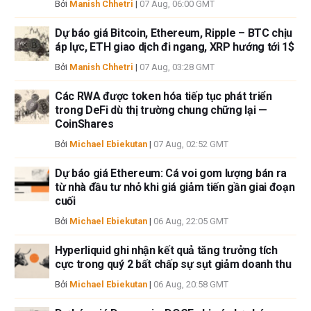
Bởi
Manish Chhetri
|
07 Aug, 06:00 GMT
Dự báo giá Bitcoin, Ethereum, Ripple – BTC chịu
áp lực, ETH giao dịch đi ngang, XRP hướng tới 1$
Bởi
Manish Chhetri
|
07 Aug, 03:28 GMT
Các RWA được token hóa tiếp tục phát triển
trong DeFi dù thị trường chung chững lại —
CoinShares
Bởi
Michael Ebiekutan
|
07 Aug, 02:52 GMT
Dự báo giá Ethereum: Cá voi gom lượng bán ra
từ nhà đầu tư nhỏ khi giá giảm tiến gần giai đoạn
cuối
Bởi
Michael Ebiekutan
|
06 Aug, 22:05 GMT
Hyperliquid ghi nhận kết quả tăng trưởng tích
cực trong quý 2 bất chấp sự sụt giảm doanh thu
Bởi
Michael Ebiekutan
|
06 Aug, 20:58 GMT