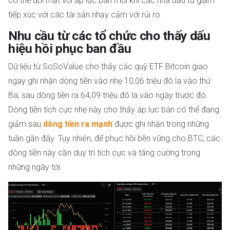
có thể đối mặt với áp lực bán mới khi các nhà đầu tư giảm
tiếp xúc với các tài sản nhạy cảm với rủi ro.
Nhu cầu từ các tổ chức cho thấy dấu
hiệu hồi phục ban đầu
Dữ liệu từ SoSoValue cho thấy các quỹ ETF Bitcoin giao
ngay ghi nhận dòng tiền vào nhẹ 10,06 triệu đô la vào thứ
Ba, sau dòng tiền ra 64,09 triệu đô la vào ngày trước đó.
Dòng tiền tích cực nhẹ này cho thấy áp lực bán có thể đang
giảm sau
dòng tiền ra mạnh
được ghi nhận trong những
tuần gần đây. Tuy nhiên, để phục hồi bền vững cho BTC, các
dòng tiền này cần duy trì tích cực và tăng cường trong
những ngày tới.