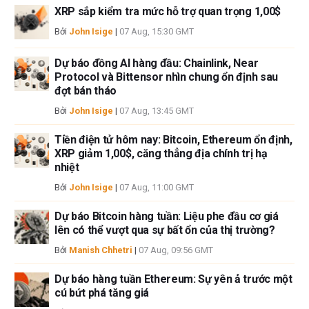
cập trong bài viết này và không có quan hệ kinh doanh với bất kỳ công ty
XRP sắp kiểm tra mức hỗ trợ quan trọng 1,00$
nào được đề cập. Tác giả không nhận được tiền công cho việc viết bài
Bởi
John Isige
|
07 Aug, 15:30 GMT
này, ngoài từ FXStreet.
FXStreet và tác giả không cung cấp các đề xuất được cá nhân hóa. Tác
Dự báo đồng AI hàng đầu: Chainlink, Near
giả không cam đoan về tính chính xác, đầy đủ hoặc phù hợp của thông
Protocol và Bittensor nhìn chung ổn định sau
tin này. FXStreet và tác giả sẽ không chịu trách nhiệm về bất kỳ sai sót,
đợt bán tháo
thiếu sót hoặc bất kỳ tổn thất, thương tích hoặc thiệt hại nào phát sinh từ
Bởi
John Isige
|
07 Aug, 13:45 GMT
thông tin này và việc hiển thị hoặc sử dụng thông tin này. Ngoại trừ các
lỗi và thiếu sót.
Tiền điện tử hôm nay: Bitcoin, Ethereum ổn định,
Tác giả và FXStreet không phải là các cố vấn đầu tư đã đăng ký và không
XRP giảm 1,00$, căng thẳng địa chính trị hạ
có nội dung nào trong bài viết này nhằm mục đích tư vấn đầu tư.
nhiệt
Bởi
John Isige
|
07 Aug, 11:00 GMT
Dự báo Bitcoin hàng tuần: Liệu phe đầu cơ giá
lên có thể vượt qua sự bất ổn của thị trường?
Bởi
Manish Chhetri
|
07 Aug, 09:56 GMT
Dự báo hàng tuần Ethereum: Sự yên ả trước một
cú bứt phá tăng giá