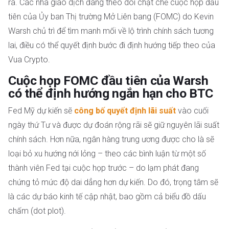
ra. Các nhà giao dịch đang theo dõi chặt chẽ cuộc họp đầu
tiên của Ủy ban Thị trường Mở Liên bang (FOMC) do Kevin
Warsh chủ trì để tìm manh mối về lộ trình chính sách tương
lai, điều có thể quyết định bước đi định hướng tiếp theo của
Vua Crypto.
Cuộc họp FOMC đầu tiên của Warsh
có thể định hướng ngắn hạn cho BTC
Fed Mỹ dự kiến sẽ
công bố
quyết định lãi suất
vào cuối
ngày thứ Tư và được dự đoán rộng rãi sẽ giữ nguyên lãi suất
chính sách. Hơn nữa, ngân hàng trung ương được cho là sẽ
loại bỏ xu hướng nới lỏng – theo các bình luận từ một số
thành viên Fed tại cuộc họp trước – do lạm phát đang
chứng tỏ mức độ dai dẳng hơn dự kiến. Do đó, trọng tâm sẽ
là các dự báo kinh tế cập nhật, bao gồm cả biểu đồ dấu
chấm (dot plot).