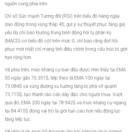
nguồn cung phía trên.
Chỉ số Sức mạnh Tương đối (RSI) trên biểu đồ hàng ngày
dao động trong vùng thấp 40, gợi ý sự thuyết phục tăng giá
yếu dù chỉ báo Đường trung bình động hội tụ phân kỳ
(MACD) có biểu đồ cột trên mức 0, chỉ báo rằng đợt hồi
phục mới nhất chỉ mang tính điều chỉnh trong cấu trúc bị giới
hạn rộng hơn.
Về phía trên, mức kháng cự ban đầu được nhìn thấy tại EMA
50 ngày gần 70.351$, tiếp theo là EMA 100 ngày tại
73.084$ và vùng đường xu hướng tăng bị phá vỡ quanh
73.715$, tạo thành rào cản dày đặc cho người mua. Vượt
qua đó, EMA 200 ngày tại 78.942$ và mức kháng cự ngang
tại 84.410$ đóng vai trò là giới hạn cao hơn nếu động lực
tăng tiếp tục.
Về phía dưới, mức hỗ trợ ngay lập tức nằm tại mức ngang