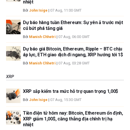
nhiệt
Bởi
John Isige
|
07 Aug, 11:00 GMT
Dự báo hàng tuần Ethereum: Sự yên ả trước một
cú bứt phá tăng giá
Bởi
Manish Chhetri
|
07 Aug, 06:00 GMT
Dự báo giá Bitcoin, Ethereum, Ripple – BTC chịu
áp lực, ETH giao dịch đi ngang, XRP hướng tới 1$
Bởi
Manish Chhetri
|
07 Aug, 03:28 GMT
XRP
XRP sắp kiểm tra mức hỗ trợ quan trọng 1,00$
Bởi
John Isige
|
07 Aug, 15:30 GMT
Tiền điện tử hôm nay: Bitcoin, Ethereum ổn định,
XRP giảm 1,00$, căng thẳng địa chính trị hạ
nhiệt