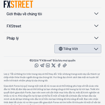
Giới thiệu về chúng tôi
FXStreet
Pháp lý
Tiếng Việt
©2026 "FXStreet" Bảo lưu mọi quyền
Lưu ý: Tất cả thông tin trên trang này có thể thay đổi. Việc sử dụng trang web này cấu thành sự
chấp nhận thỏa thuận người dùng của chúng tôi. Vui lòng đọc chính sách bảo mật và tuyên bố
miễn trừ trách nhiệm pháp lý của chúng tôi.
Giao dịch Forex ký quỹ mang một mức độ rủi ro cao và có thể không phù hợp với tất cả các nhà
đầu tư. Mức độ đòn bẩy cao có thể chống lại bạn nhưng cũng có thể mang lại lợi ích bạn. Trước khi
quyết định giao dịch Forêx, bạn nên xem xét cẩn thận mục tiêu đầu tư, mức độ kinh nghiệm và
khẩu vị rủi ro. Khả năng tồn tại là bạn có thể bị lỗ một số hoặc tất cả khoản đầu tư ban đầu của
mình và do đó bạn không nên đầu tư số tiền mà bạn không đủ khả năng để mất. Bạn nên nhận
thức được tất cả các rủi ro liên quan đến giao dịch Forex và tìm kiếm lời khuyên từ một cố vấn tài