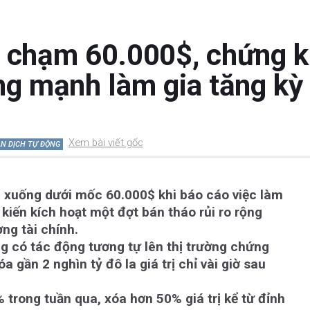
g chạm 60.000$, chứng k
ng mạnh làm gia tăng kỳ
Xem bài viết gốc
N DỊCH TỰ ĐỘNG
m xuống dưới mốc 60.000$ khi báo cáo việc làm
iến kích hoạt một đợt bán tháo rủi ro rộng
ờng tài chính.
g có tác động tương tự lên thị trường chứng
a gần 2 nghìn tỷ đô la giá trị chỉ vài giờ sau
trong tuần qua, xóa hơn 50% giá trị kể từ đỉnh