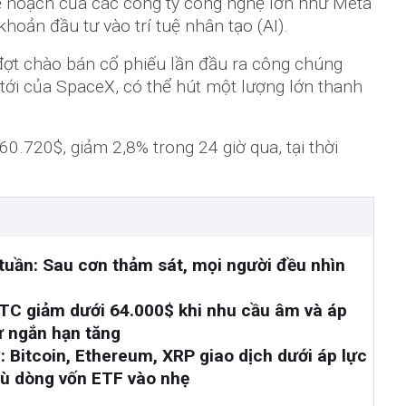
kế hoạch của các công ty công nghệ lớn như Meta
hoản đầu tư vào trí tuệ nhân tạo (AI).
ợt chào bán cổ phiếu lần đầu ra công chúng
ắp tới của SpaceX, có thể hút một lượng lớn thanh
0.720$, giảm 2,8% trong 24 giờ qua, tại thời
tuần: Sau cơn thảm sát, mọi người đều nhìn
BTC giảm dưới 64.000$ khi nhu cầu âm và áp
ư ngắn hạn tăng
: Bitcoin, Ethereum, XRP giao dịch dưới áp lực
dù dòng vốn ETF vào nhẹ