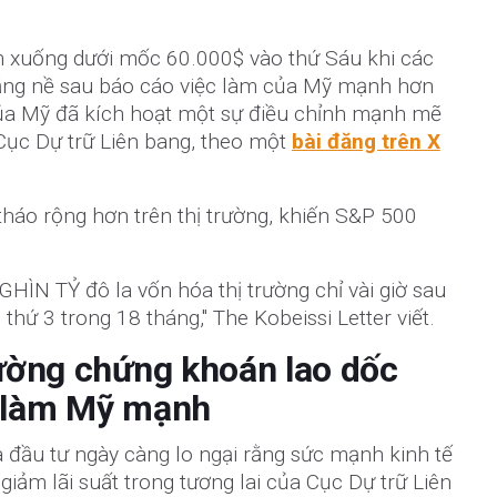
ảm xuống dưới mốc 60.000$ vào thứ Sáu khi các
 nặng nề sau báo cáo việc làm của Mỹ mạnh hơn
 của Mỹ đã kích hoạt một sự điều chỉnh mạnh mẽ
 Cục Dự trữ Liên bang, theo một
bài đăng trên X
tháo rộng hơn trên thị trường, khiến S&P 500
HÌN TỶ đô la vốn hóa thị trường chỉ vài giờ sau
hứ 3 trong 18 tháng," The Kobeissi Letter viết.
trường chứng khoán lao dốc
c làm Mỹ mạnh
 đầu tư ngày càng lo ngại rằng sức mạnh kinh tế
 giảm lãi suất trong tương lai của Cục Dự trữ Liên