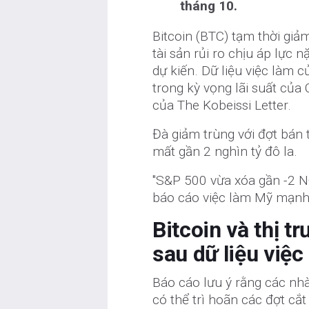
tháng 10.
Bitcoin (BTC) tạm thời gi
tài sản rủi ro chịu áp lực
dự kiến. Dữ liệu việc làm
trong kỳ vọng lãi suất của
của The Kobeissi Letter.
Đà giảm trùng với đợt bán 
mất gần 2 nghìn tỷ đô la.
"S&P 500 vừa xóa gần -2 NG
báo cáo việc làm Mỹ mạnh t
Bitcoin và thị 
sau dữ liệu việ
Báo cáo lưu ý rằng các nhà
có thể trì hoãn các đợt cắt