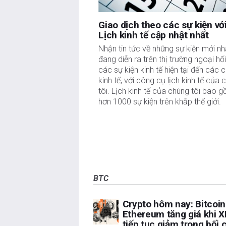
hại nào phát sinh từ thông tin này và việc hiển thị 
Tác giả và FXStreet không phải là các cố vấn đầu
Giao dịch theo các sự kiện vớ
tư.
Lịch kinh tế cập nhật nhất
Nhận tin tức về những sự kiện mới nh
đang diễn ra trên thị trường ngoại hối
các sự kiện kinh tế hiện tại đến các c
kinh tế, với công cụ lịch kinh tế của 
tôi. Lịch kinh tế của chúng tôi bao 
hơn 1000 sự kiện trên khắp thế giới.
BTC
Crypto hôm nay: Bitcoin
Ethereum tăng giá khi 
tiếp tục giảm trong bối 