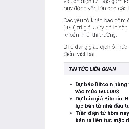
và tiền điện tử. Bao gồm 
huy động vốn lớn cho các k
Các yếu tố khác bao gồm đ
(IPO) trị giá 75 tỷ đô la s
khoản khỏi thị trường.
BTC đang giao dịch ở mức 6
điểm viết bài.
TIN TỨC LIÊN QUAN
Dự báo Bitcoin hàng 
vào mức 60.000$
Dự báo giá Bitcoin: 
lực bán từ nhà đầu t
Tiền điện tử hôm nay
bán ra liên tục mặc 