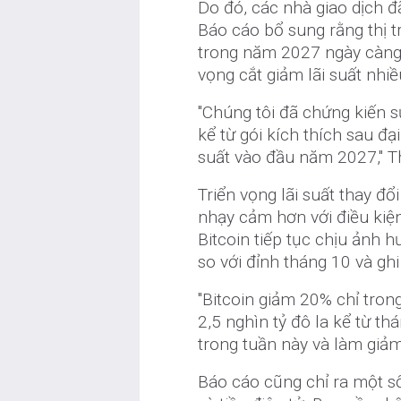
Do đó, các nhà giao dịch đ
Báo cáo bổ sung rằng thị t
trong năm 2027 ngày càng 
vọng cắt giảm lãi suất nhi
"Chúng tôi đã chứng kiến s
kể từ gói kích thích sau đạ
suất vào đầu năm 2027," Th
Triển vọng lãi suất thay đổi
nhạy cảm hơn với điều kiện
Bitcoin tiếp tục chịu ảnh h
so với đỉnh tháng 10 và gh
"Bitcoin giảm 20% chỉ trong
2,5 nghìn tỷ đô la kể từ t
trong tuần này và làm giảm k
Báo cáo cũng chỉ ra một số