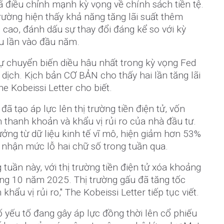
ã điều chỉnh mạnh kỳ vọng về chính sách tiền tệ.
rường hiện thấy khả năng tăng lãi suất thêm
cao, đánh dấu sự thay đổi đáng kể so với kỳ
ều lần vào đầu năm.
ự chuyển biến diều hâu nhất trong kỳ vọng Fed
i dịch. Kịch bản CƠ BẢN cho thấy hai lần tăng lãi
e Kobeissi Letter cho biết.
 đã tạo áp lực lên thị trường tiền điện tử, vốn
 thanh khoản và khẩu vị rủi ro của nhà đầu tư.
ưởng từ dữ liệu kinh tế vĩ mô, hiện giảm hơn 53%
i nhận mức lỗ hai chữ số trong tuần qua.
 tuần này, với thị trường tiền điện tử xóa khoảng
háng 10 năm 2025. Thị trường gấu đã tăng tốc
hẩu vị rủi ro," The Kobeissi Letter tiếp tục viết.
 yếu tố đang gây áp lực đồng thời lên cổ phiếu