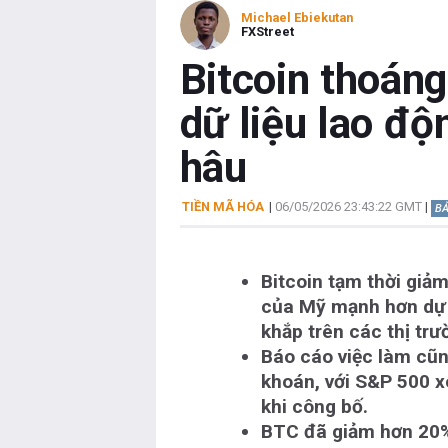
Michael Ebiekutan
FXStreet
Bitcoin thoán
dữ liệu lao độ
hâu
TIỀN MÃ HÓA
|
06/05/2026 23:43:22 GMT
|
BẢ
Bitcoin tạm thời giả
của Mỹ mạnh hơn dự k
khắp trên các thị trư
Báo cáo việc làm cũn
khoán, với S&P 500 xó
khi công bố.
BTC đã giảm hơn 20% 