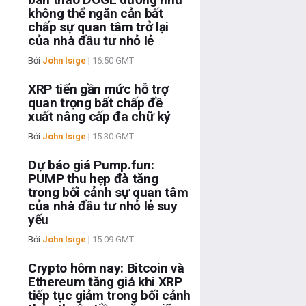
không thể ngăn cản bất
chấp sự quan tâm trở lại
của nhà đầu tư nhỏ lẻ
Bởi
John Isige
|
16:50 GMT
XRP tiến gần mức hỗ trợ
quan trọng bất chấp đề
xuất nâng cấp đa chữ ký
Bởi
John Isige
|
15:30 GMT
Dự báo giá Pump.fun:
PUMP thu hẹp đà tăng
trong bối cảnh sự quan tâm
của nhà đầu tư nhỏ lẻ suy
yếu
Bởi
John Isige
|
15:09 GMT
Crypto hôm nay: Bitcoin và
Ethereum tăng giá khi XRP
tiếp tục giảm trong bối cảnh