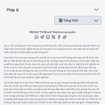
Pháp lý
Tiếng Việt
©2026 "FXStreet" Bảo lưu mọi quyền
Lưu ý: Tất cả thông tin trên trang này có thể thay đổi. Việc sử dụng trang web này cấu thành sự
chấp nhận thỏa thuận người dùng của chúng tôi. Vui lòng đọc chính sách bảo mật và tuyên bố
miễn trừ trách nhiệm pháp lý của chúng tôi.
Giao dịch Forex ký quỹ mang một mức độ rủi ro cao và có thể không phù hợp với tất cả các nhà
đầu tư. Mức độ đòn bẩy cao có thể chống lại bạn nhưng cũng có thể mang lại lợi ích bạn. Trước khi
quyết định giao dịch Forêx, bạn nên xem xét cẩn thận mục tiêu đầu tư, mức độ kinh nghiệm và
khẩu vị rủi ro. Khả năng tồn tại là bạn có thể bị lỗ một số hoặc tất cả khoản đầu tư ban đầu của
mình và do đó bạn không nên đầu tư số tiền mà bạn không đủ khả năng để mất. Bạn nên nhận
thức được tất cả các rủi ro liên quan đến giao dịch Forex và tìm kiếm lời khuyên từ một cố vấn tài
chính độc lập nếu bạn có bất kỳ nghi ngờ nào.
Các ý kiến được trình bày trên FXStreet là của các tác giả riêng lẻ và không nhất thiết phải đại
diện cho ý kiến của FXStreet hoặc quản lý của công ty. FXStreet chưa xác minh tính chính xác
hoặc thực tế của bất kỳ khiếu nại hoặc tuyên bố nào được đưa ra bởi bất kỳ tác giả độc lập nào: lỗi
và thiếu sót có thể xảy ra. Mọi ý kiến, tin tức, nghiên cứu, phân tích, giá cả hoặc thông tin khác có
trên trang web này, bởi FXStreet, nhân viên, khách hàng hoặc cộng tác viên của công ty, được
cung cấp dưới dạng bình luận chung về thị trường và không cấu thành tư vấn đầu tư. FXStreet sẽ
không chấp nhận trách nhiệm đối với bất kỳ tổn thất hoặc thiệt hại nào, bao gồm nhưng không