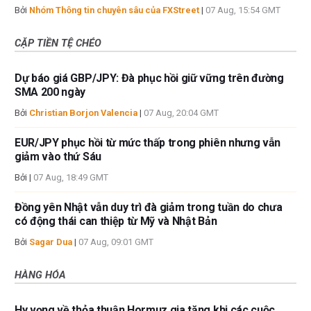
Bởi
Nhóm Thông tin chuyên sâu của FXStreet
|
07 Aug, 15:54 GMT
CẶP TIỀN TỆ CHÉO
Dự báo giá GBP/JPY: Đà phục hồi giữ vững trên đường
SMA 200 ngày
Bởi
Christian Borjon Valencia
|
07 Aug, 20:04 GMT
EUR/JPY phục hồi từ mức thấp trong phiên nhưng vẫn
giảm vào thứ Sáu
Bởi
|
07 Aug, 18:49 GMT
Đồng yên Nhật vẫn duy trì đà giảm trong tuần do chưa
có động thái can thiệp từ Mỹ và Nhật Bản
Bởi
Sagar Dua
|
07 Aug, 09:01 GMT
HÀNG HÓA
Hy vọng về thỏa thuận Hormuz gia tăng khi các cuộc