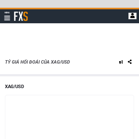
Bỏ
qua
FXStreet
MENU
để
Hiển
thị
đi
điều
hướng
đến
nội
dung
chính
TỶ GIÁ HỐI ĐOÁI CỦA XAG/USD
XAG/USD