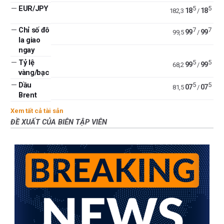
—
EUR/JPY
5
5
18
18
182,3
/
—
Chỉ số đô
7
7
99
99
99,5
/
la giao
ngay
—
Tỷ lệ
5
5
99
99
68,2
/
vàng/bạc
—
Dầu
5
5
07
07
81,5
/
Brent
Xem tất cả tài sản
ĐỀ XUẤT CỦA BIÊN TẬP VIÊN