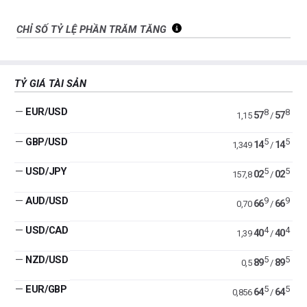
CHỈ SỐ TỶ LỆ PHẦN TRĂM TĂNG
TỶ GIÁ TÀI SẢN
—
EUR/USD
8
8
57
57
1,15
/
—
GBP/USD
5
5
14
14
1,349
/
—
USD/JPY
5
5
02
02
157,8
/
—
AUD/USD
9
9
66
66
0,70
/
—
USD/CAD
4
4
40
40
1,39
/
—
NZD/USD
5
5
89
89
0,5
/
—
EUR/GBP
5
5
64
64
0,856
/