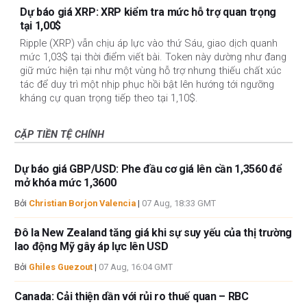
Dự báo giá XRP: XRP kiểm tra mức hỗ trợ quan trọng
tại 1,00$
Ripple (XRP) vẫn chịu áp lực vào thứ Sáu, giao dịch quanh
mức 1,03$ tại thời điểm viết bài. Token này dường như đang
giữ mức hiện tại như một vùng hỗ trợ nhưng thiếu chất xúc
tác để duy trì một nhịp phục hồi bật lên hướng tới ngưỡng
kháng cự quan trọng tiếp theo tại 1,10$.
CẶP TIỀN TỆ CHÍNH
Dự báo giá GBP/USD: Phe đầu cơ giá lên cần 1,3560 để
mở khóa mức 1,3600
Bởi
Christian Borjon Valencia
|
07 Aug, 18:33 GMT
Đô la New Zealand tăng giá khi sự suy yếu của thị trường
lao động Mỹ gây áp lực lên USD
Bởi
Ghiles Guezout
|
07 Aug, 16:04 GMT
Canada: Cải thiện dần với rủi ro thuế quan – RBC