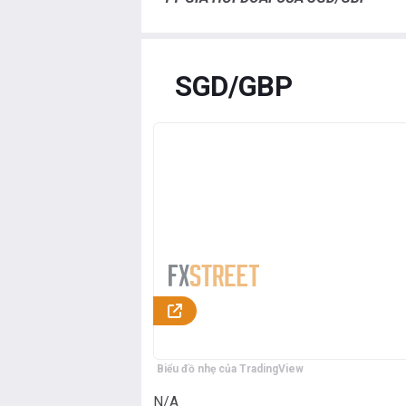
SGD/GBP
Biểu đồ nhẹ của TradingView
N/A