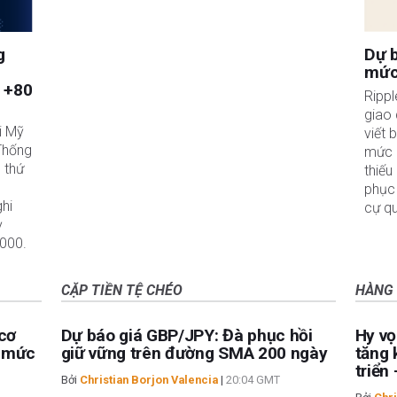
g
Dự b
mức 
à +80
Rippl
giao 
i Mỹ
viết 
Thống
mức h
 thứ
thiếu
phục 
ghi
cự qu
ỳ
.000.
CẶP TIỀN TỆ CHÉO
HÀNG
cơ
Dự báo giá GBP/JPY: Đà phục hồi
Hy vọ
a mức
giữ vững trên đường SMA 200 ngày
tăng 
triển
Bởi
Christian Borjon Valencia
|
20:04 GMT