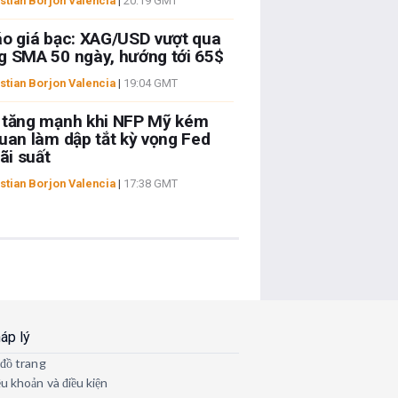
stian Borjon Valencia
|
20:19 GMT
o giá bạc: XAG/USD vượt qua
 SMA 50 ngày, hướng tới 65$
stian Borjon Valencia
|
19:04 GMT
 tăng mạnh khi NFP Mỹ kém
uan làm dập tắt kỳ vọng Fed
lãi suất
stian Borjon Valencia
|
17:38 GMT
áp lý
 đồ trang
ều khoản và điều kiện