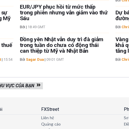
Bởi
Chri
EUR/JPY phục hồi từ mức thấp
 sự
trong phiên nhưng vẫn giảm vào thứ
Dự bá
ng Mỹ
Sáu
đường
Bởi
|
18:49 GMT
Bởi
Chri
Đồng yên Nhật vẫn duy trì đà giảm
Vàng
o thuế
trong tuần do chưa có động thái
khả q
can thiệp từ Mỹ và Nhật Bản
tăng 
t
|
15:54
Bởi
Sagar Dua
|
09:01 GMT
Bởi
Chri
KHU VỰC CỦA BẠN
ôi
FXStreet
Ph
Liên hệ
Sơ
Quảng cáo
Đi