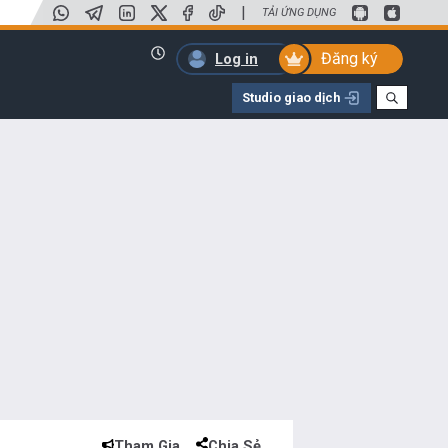
|
TẢI ỨNG DỤNG
Đăng ký
Log in
Studio giao dịch
Tham Gia
Chia Sẻ