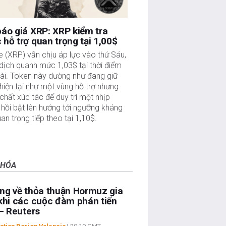
áo giá XRP: XRP kiểm tra
hỗ trợ quan trọng tại 1,00$
e (XRP) vẫn chịu áp lực vào thứ Sáu,
dịch quanh mức 1,03$ tại thời điểm
bài. Token này dường như đang giữ
iện tại như một vùng hỗ trợ nhưng
 chất xúc tác để duy trì một nhịp
hồi bật lên hướng tới ngưỡng kháng
an trọng tiếp theo tại 1,10$.
 HÓA
ng về thỏa thuận Hormuz gia
khi các cuộc đàm phán tiến
 – Reuters