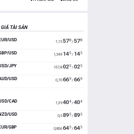
 GIÁ TÀI SẢN
EUR/USD
57
57
8
8
1,15
/
GBP/USD
14
14
5
5
1,349
/
USD/JPY
02
02
5
5
157,8
/
AUD/USD
66
66
9
9
0,70
/
USD/CAD
40
40
4
4
1,39
/
NZD/USD
89
89
5
5
0,5
/
EUR/GBP
64
64
5
5
0,856
/