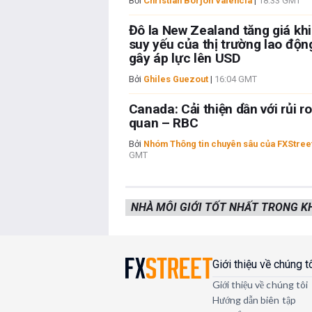
Bởi
Christian Borjon Valencia
|
18:33 GMT
Đô la New Zealand tăng giá khi
suy yếu của thị trường lao độ
gây áp lực lên USD
Bởi
Ghiles Guezout
|
16:04 GMT
Canada: Cải thiện dần với rủi r
quan – RBC
Bởi
Nhóm Thông tin chuyên sâu của FXStree
GMT
NHÀ MÔI GIỚI TỐT NHẤT TRONG 
Giới thiệu về chúng t
Giới thiệu về chúng tôi
Hướng dẫn biên tập