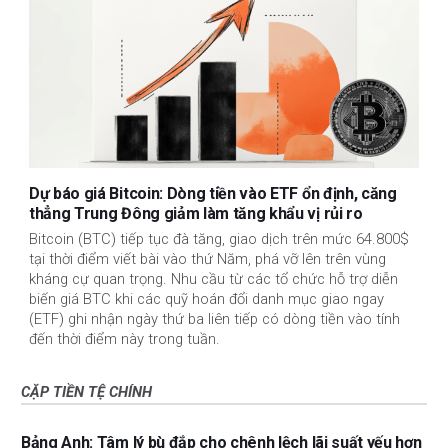
Dự báo giá Bitcoin: Dòng tiền vào ETF ổn định, căng
thẳng Trung Đông giảm làm tăng khẩu vị rủi ro
Bitcoin (BTC) tiếp tục đà tăng, giao dịch trên mức 64.800$
tại thời điểm viết bài vào thứ Năm, phá vỡ lên trên vùng
kháng cự quan trọng. Nhu cầu từ các tổ chức hỗ trợ diễn
biến giá BTC khi các quỹ hoán đổi danh mục giao ngay
(ETF) ghi nhận ngày thứ ba liên tiếp có dòng tiền vào tính
đến thời điểm này trong tuần.
CẶP TIỀN TỆ CHÍNH
Bảng Anh: Tâm lý bù đắp cho chênh lệch lãi suất yếu hơn