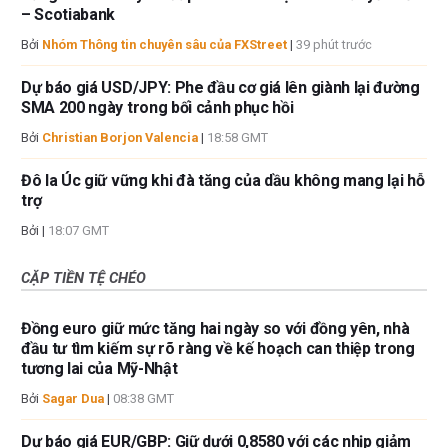
– Scotiabank
Bởi
Nhóm Thông tin chuyên sâu của FXStreet
|
39 phút trước
Dự báo giá USD/JPY: Phe đầu cơ giá lên giành lại đường
SMA 200 ngày trong bối cảnh phục hồi
Bởi
Christian Borjon Valencia
|
18:58 GMT
Đô la Úc giữ vững khi đà tăng của dầu không mang lại hỗ
trợ
Bởi
|
18:07 GMT
CẶP TIỀN TỆ CHÉO
Đồng euro giữ mức tăng hai ngày so với đồng yên, nhà
đầu tư tìm kiếm sự rõ ràng về kế hoạch can thiệp trong
tương lai của Mỹ-Nhật
Bởi
Sagar Dua
|
08:38 GMT
Dự báo giá EUR/GBP: Giữ dưới 0,8580 với các nhịp giảm