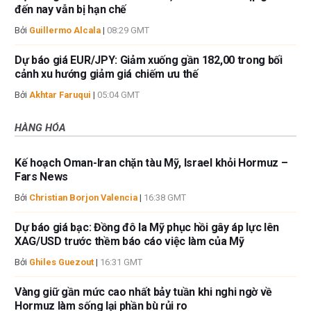
đến nay vẫn bị hạn chế
Bởi
Guillermo Alcala
|
08:29 GMT
Dự báo giá EUR/JPY: Giảm xuống gần 182,00 trong bối
cảnh xu hướng giảm giá chiếm ưu thế
Bởi
Akhtar Faruqui
|
05:04 GMT
HÀNG HÓA
Kế hoạch Oman-Iran chặn tàu Mỹ, Israel khỏi Hormuz –
Fars News
Bởi
Christian Borjon Valencia
|
16:38 GMT
Dự báo giá bạc: Đồng đô la Mỹ phục hồi gây áp lực lên
XAG/USD trước thềm báo cáo việc làm của Mỹ
Bởi
Ghiles Guezout
|
16:31 GMT
Vàng giữ gần mức cao nhất bảy tuần khi nghi ngờ về
Hormuz làm sống lại phần bù rủi ro