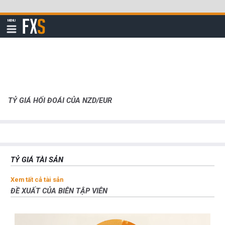
Bỏ
qua
FXStreet
MENU
để
Hiển
thị
đi
điều
hướng
đến
nội
dung
chính
TỶ GIÁ HỐI ĐOÁI CỦA NZD/EUR
TỶ GIÁ TÀI SẢN
Xem tất cả tài sản
ĐỀ XUẤT CỦA BIÊN TẬP VIÊN