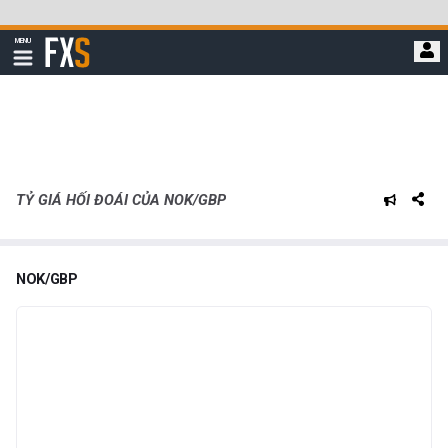
Bỏ
qua
FXStreet
MENU
để
Hiển
thị
đi
điều
hướng
đến
nội
dung
chính
TỶ GIÁ HỐI ĐOÁI CỦA NOK/GBP
NOK/GBP