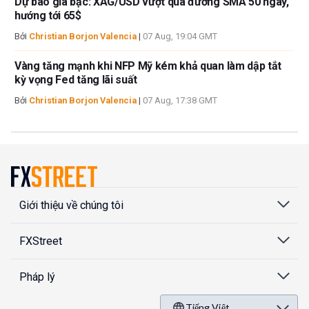
Dự báo giá bạc: XAG/USD vượt qua đường SMA 50 ngày,
hướng tới 65$
Bởi
Christian Borjon Valencia
|
07 Aug, 19:04 GMT
Vàng tăng mạnh khi NFP Mỹ kém khả quan làm dập tắt
kỳ vọng Fed tăng lãi suất
Bởi
Christian Borjon Valencia
|
07 Aug, 17:38 GMT
Giới thiệu về chúng tôi
FXStreet
Pháp lý
Tiếng Việt