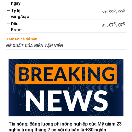
ngay
—
Tỷ lệ
5
5
99
99
68,2
/
vàng/bạc
—
Dầu
5
5
07
07
81,5
/
Brent
Xem tất cả tài sản
ĐỀ XUẤT CỦA BIÊN TẬP VIÊN
Tin nóng: Bảng lương phi nông nghiệp của Mỹ giảm 23
nghìn trong tháng 7 so với dự báo là +80 nghìn