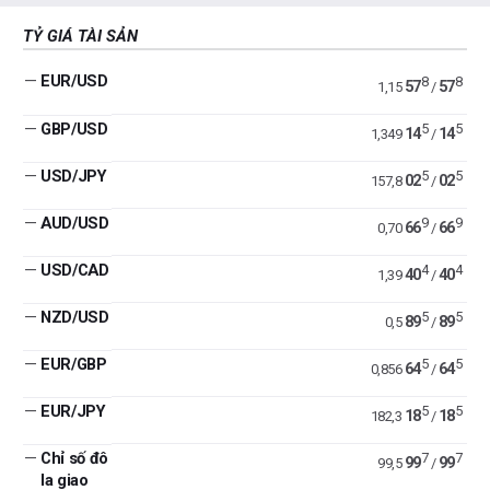
TỶ GIÁ TÀI SẢN
—
EUR/USD
8
8
57
57
1,15
/
—
GBP/USD
5
5
14
14
1,349
/
—
USD/JPY
5
5
02
02
157,8
/
—
AUD/USD
9
9
66
66
0,70
/
—
USD/CAD
4
4
40
40
1,39
/
—
NZD/USD
5
5
89
89
0,5
/
—
EUR/GBP
5
5
64
64
0,856
/
—
EUR/JPY
5
5
18
18
182,3
/
—
Chỉ số đô
7
7
99
99
99,5
/
la giao