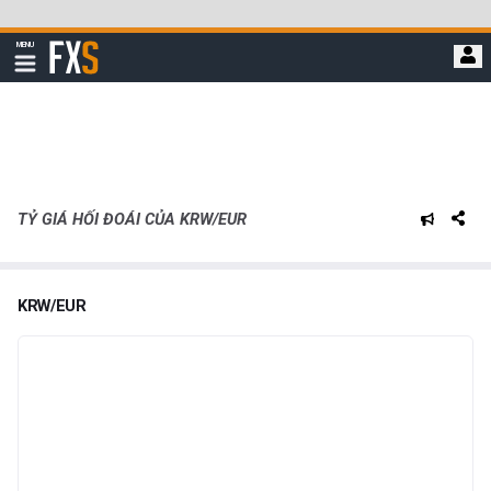
Bỏ
qua
FXStreet
MENU
để
Hiển
thị
đi
điều
hướng
đến
nội
dung
chính
TỶ GIÁ HỐI ĐOÁI CỦA KRW/EUR
KRW/EUR