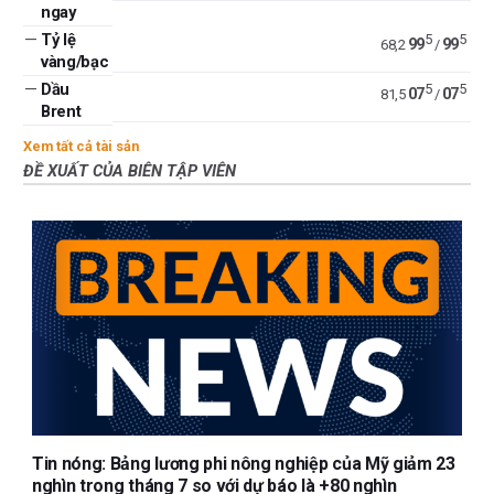
ngay
—
Tỷ lệ
5
5
99
99
68,2
/
vàng/bạc
—
Dầu
5
5
07
07
81,5
/
Brent
Xem tất cả tài sản
ĐỀ XUẤT CỦA BIÊN TẬP VIÊN
Tin nóng: Bảng lương phi nông nghiệp của Mỹ giảm 23
nghìn trong tháng 7 so với dự báo là +80 nghìn