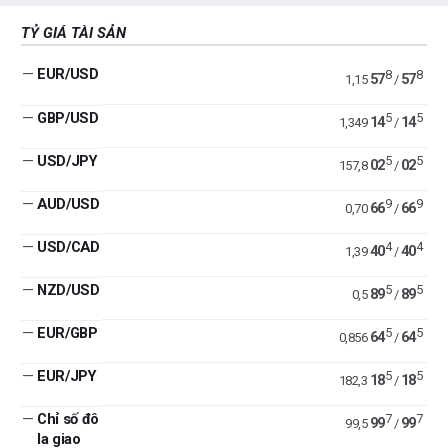
TỶ GIÁ TÀI SẢN
—
EUR/USD
8
8
57
57
1,15
/
—
GBP/USD
5
5
14
14
1,349
/
—
USD/JPY
5
5
02
02
157,8
/
—
AUD/USD
9
9
66
66
0,70
/
—
USD/CAD
4
4
40
40
1,39
/
—
NZD/USD
5
5
89
89
0,5
/
—
EUR/GBP
5
5
64
64
0,856
/
—
EUR/JPY
5
5
18
18
182,3
/
—
Chỉ số đô
7
7
99
99
99,5
/
la giao